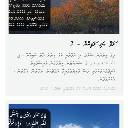
ސަލަފް އަދި ސަލަފިއްޔާ – 2
މީގެ އިތުރުން ސަލަފް، މި ލަފްޡަކީ ކައު އިތުރު މާތް ނަބިއްޔާ صلى
الله عليه وسلـم ގެ ސުންނަތުން ރިވާވެގެން އައިސްފައިވާ
ޙަދީޘްފުޅުތަކުގައި ވެސް ވާރިދުވެފައިވާ ލަފްޡެކެވެ. އެގޮތުން؛ އެގޮތުން ،
އެކަލޭގެފާނު
އައްޝައިޚް ޒަމްޒަމް ފާރިޝް
10 ފެބްރުއަރީ 2019
21:36