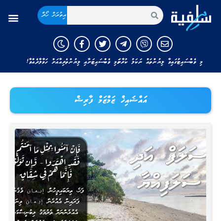
އިތުރަށް ހޯދާ
މި ވެބްސައިޓުގައިވާ ލިޔުންތައް ނަކަލު ކުރާނަމަ މި ވެބްސައިޓަށާއި ލިޔުންތެރިއާއަށް ހަވާލާދެއްވާ!
އައްޝައިޚް ޒަމްޒަމް ފާރިޝް