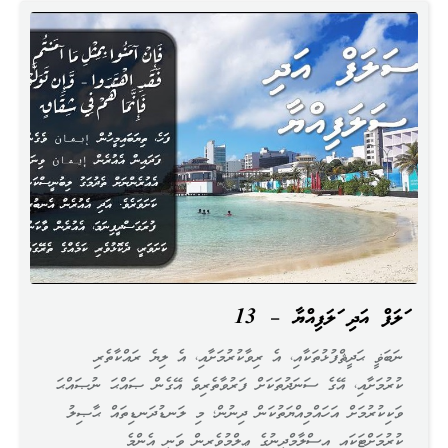
ސަލަފް އަދި ސަލަފިއްޔާ – 13
ނަބަޥީ ޙަދީޘްފުޅުތަކާއި، އެ ރިވާކުރުމަށާއި، އެ ލިޔެ ރައްކާތެރި
ކުރުމަށާއި، އޭގެ ސަނަދުތަކަށް ފަރުވާތެރިވެ އޭގެން ޞައްޙަ ނުޞައްޙަ
ވަކިކުރުމަށް އަހައްމިއްޔަތުކަން ދިނުން؛ މި ލަނޑުދަނޑިތައް ޙާޞިލު
ކުރުމަށްޓަކައި އިސްލާމްދީނުގެ ޢިލްމުވެރިން ވަނީ އެންމެ