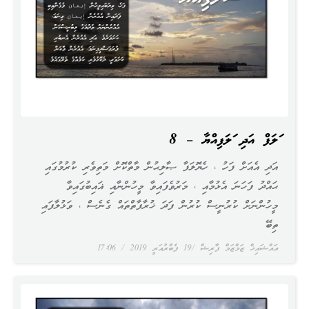
ސަލަފް އަދި ސަލަފިއްޔާ – 8
އަދި އެއަށް ފަހު ، ހެޔޮލަފާ ޞާލިޙުން މާތްކޮށް މަތިވެރި ކުރުމުގައި
ޙައްދު ފަހަނަ އެޅުމާއި ، މަރުވެފައިވާ މީހުންނާއި ޣައިބުގައިވާ
މީހުންނަށް ކުރުނީސް ކުރުން ފަދަ ޚުރާފާތްތައް ގެނެސް ، ވަޅުލާފައި
ތިބޭ
އައްޝައިޚް ޒަމްޒަމް ފާރިޝް
19 ފެބްރުއަރީ 2019
17:06