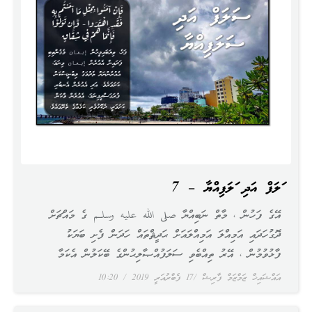
ސަލަފް އަދި ސަލަފިއްޔާ – 7
އޭގެ ފަހުން ، މާތް ނަބިއްޔާ صلى الله عليه وسلـم ގެ މައްޗަށް
ދޮގުހަދައި އަމިއްލަ އަމިއްލައަށް ޙަދީޘްތައް ހަދަން ފެށި ބަޔަކު
ފާޅުވުމުން ، އޭރު ތިއްބެވި ސަލަފުއްޞާލިޙުންގެ ބޭކަލުން އެކަމާ
އައްޝައިޚް ޒަމްޒަމް ފާރިޝް
17 ފެބްރުއަރީ 2019
10:20