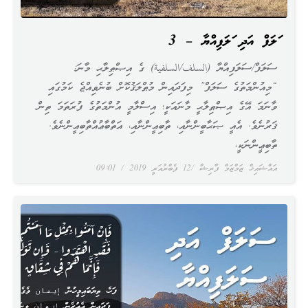
ސަލަފް އަދި ސަލަފިއްޔާ – 3
ސަލަފް/ސަލަފިއްޔާ (السلف/السلفية) ގެ އިޞްޠިލާޙި މާނަ:
“މިއުންމަތުގެ ސަލަފް” މިފަދައިން މުޠްލަޤުކޮށް ބުނެވިއްޖެ ކަމުގައި
ވާނަމަ އޭގެ އިޞްޠިލާޙީ މާނައަކީ؛ އިސްލާމީ އުންމަތުގެ ފުރަތަމަ ތިން
ޤަރުނެވެ. އެއީ ޞަޙާބީންނާއި، ތާބިޢީންނާއި، އަތްބާޢުއްތާބިޢީންނެވެ.
ތާބިޢީންނަކީ،
އައްޝައިޚް ޒަމްޒަމް ފާރިޝް
12 ފެބްރުއަރީ 2019
09:01