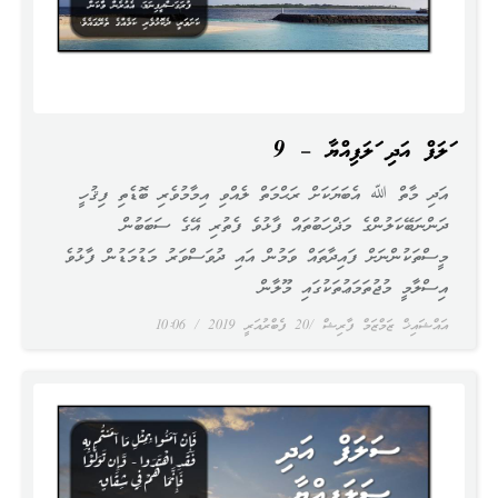
ސަލަފް އަދި ސަލަފިއްޔާ – 9
އަދި މާތް ﷲ އެބަޔަކަށް ރަޙްމަތް ލެއްވި އިމާމުވެރި ބޮޑެތި ފިޤުހީ
ދަންނަބޭކަލުންގެ މަޛްހަބުތައް ފާޅުވެ ފެތުރި އޭގެ ސަބަބުން
މީސްތަކުންނަށް ފައިދާތައް ވަމުން އައި ދުވަސްވަރު މަޑުމަޑުން ފާޅުވެ
އިސްލާމީ މުޖުތަމަޢުތަކުގައި މޫލާން
އައްޝައިޚް ޒަމްޒަމް ފާރިޝް
20 ފެބްރުއަރީ 2019
10:06