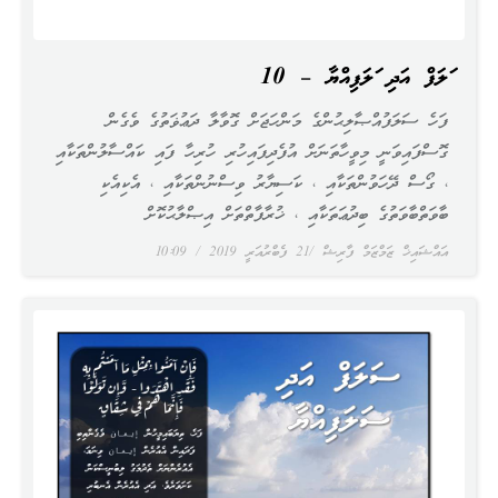
ސަލަފް އަދި ސަލަފިއްޔާ – 10
ފަހެ ސަލަފުއްޞާލިޙުންގެ މަންހަޖަށް ގޮވާލާ ދަޢުޥަތުގެ ވެގެން
ގޮސްފައިވަނީ މިވީހާތަނަށް އުފެދިފައިހުރި ހުރިހާ ފައި ކައްސާލުންތަކާއި
، ގޯސް ދޭހަވުންތަކާއި ، ކަސިޔާރު ވިސްނުންތަކާއި ، އެކިއެކި
ބާވަތްބާވަތުގެ ބިދުޢަތަކާއި ، ޚުރާފާތްތަށް އިޞްލާޙުކޮށް
އައްޝައިޚް ޒަމްޒަމް ފާރިޝް
21 ފެބްރުއަރީ 2019
10:09