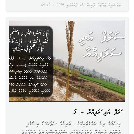
އައްޝައިޚް ޒަމްޒަމް ފާރިޝް
15 ފެބްރުއަރީ 2019
09:42
ސަލަފް އަދި ސަލަފިއްޔާ – 5
އިސްލާމް ދީން ރައްކާތެރިކޮށް ، އެދީނުގެ ސާފުކަމަށް އިސްލާމީ
އުންމަތް އަނބުރާ ގެނައުމަށްޓަކައި ސަލަފުއްޞާލިޙުންގެ މަންހަޖުގެ