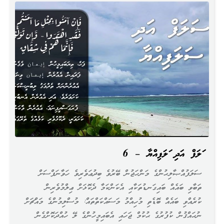
ސަލަފް އަދި ސަލަފިއްޔާ – 6
ސަލަފުއްޞާލިޙުންގެ މަންހަޖުން ބޭރުވެ ބިދުޢަވެރިވެ ހަވާނަފްސަށް
ތަބާވި ބައެއް ބައިގަނޑުތަކާއި އެކަންކަމާ ދެކޮޅަށް ޢިލްމުވެރިން
ކުރެއްވި ބައެއް ބޮޑެތި މުހިއްމު މަސައްކަތްތައް: މުސްލިމުންގެ މައްޗަށް
ނުޙައްޤުން ކުފުރުގެ ޙުކުމް ޖަހައި އެބައިމީހުންގެ ލޭ ހުއްދަކޮށްގެން