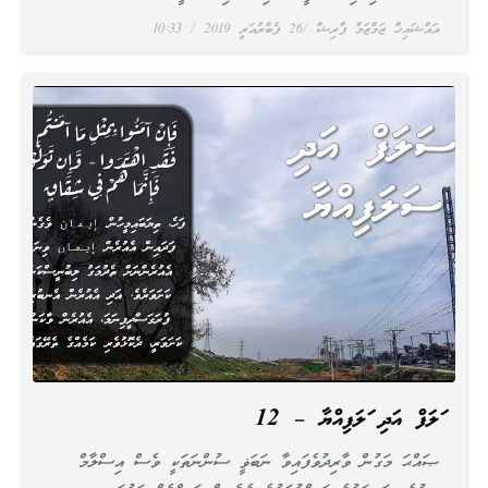
އައްޝައިޚް ޒަމްޒަމް ފާރިޝް
26 ފެބްރުއަރީ 2019
10:33
ސަލަފް އަދި ސަލަފިއްޔާ – 12
ޞައްޙަ މަގުން ވާރިދުވެފައިވާ ނަބަޥީ ސުންނަތަކީ ވެސް އިސްލާމް