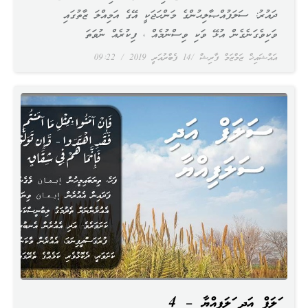
ދައުރު: ސަލަފުއްޞާލިޙުންގެ މަންހަޖަކީ އޭގެ އަމިއްލަ ޒާތުގައި
ވަކިވެގަނެގެން އުޅޭ ވަކި ވިސްނުމެއް ، ފިކުރެއް ނުވަތަ
އައްޝައިޚް ޒަމްޒަމް ފާރިޝް
14 ފެބްރުއަރީ 2019
09:22
ސަލަފް އަދި ސަލަފިއްޔާ – 4