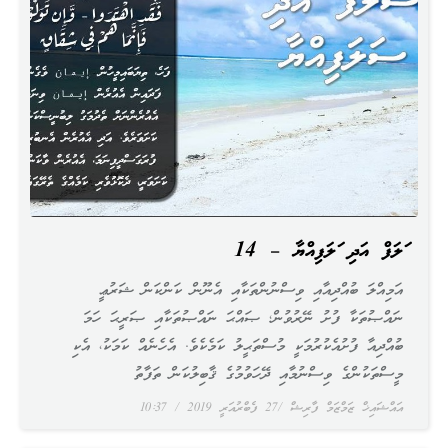
ސަލަފް އަދި ސަލަފިއްޔާ – 14
އަމިއްލަ ބުއްދިއާއި ވިސްނުންތަކާއި އެނޫން ކަންކަން ޝަރުޢީ
ނައްޞުތަކާ ފުށު ނޭރުވުން؛ ޞައްޙަ ނައްޞުތަކާއި ޞަރީޙަ ހަމަ
ބުއްދިއާ ފުށުއެކުރުމަކީ މުސްތަޙީލު ކަމެކެވެ. އެހެނެއް ކަމަކު، އެކި
މީސްތަކުންގެ ވިސްނުމާއި ދޭހަވުމުގެ ޤާބިލުކަން ތަފާތު
އައްޝައިޚް ޒަމްޒަމް ފާރިޝް
27 ފެބްރުއަރީ 2019
10:37