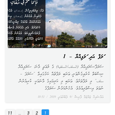
ސަލަފް އަދި ސަލަފިއްޔާ – 1
ސަލަފް/ސަލަފިއްޔާ (السلف/السلفية) ގެ ލުޣަޥީ މާނަ: ސަލަފިއްޔާ
ނިސްބަތް ކުރެވިގެންވަނީ ޢަރަބި ލަފްޡެއް ކަމުގައިވާ “ސަލަފަ –
سلف” މި ލަފްޡަށެވެ. ޢަރަބި މި ކަލިމައިގެ މާނައަކީ، ކުރިއެރުން
ނުވަތަ އިސްވެދިއުމެވެ. އެހެންކަމުން ސަލަފްގެ
އައްޝައިޚް ޒަމްޒަމް ފާރިޝް
9 ފެބްރުއަރީ 2019
10:51
11
…
3
2
1