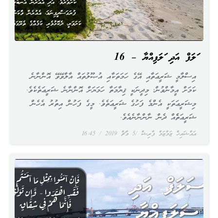
ސަލަފް އަދި ސަލަފިއްޔާ – 16
އިސްލާމީ ޝަރީޢަތާއި އޭގެ ހަމަތަކާއި އުޞޫލުތައް އާލާވޭވޭ އޮންނާނެ
ކަމަށް އީމާންވުން؛ މިދީނަކީ ޤިޔާމަތާ ހަމަޔަށް އޮންނާނެ ޝަރީޢަތެކެވެ.
މިޝަރީޢަތަކީ އެންމެ ފަހުގެ ޝަރީޢަތެވެ. މީގެ ފަހުން އިތުރު އެހެން
ޝަރީޢަތެެއް ދެން ނާންނާނެއެވެ.
އައްޝައިޚް ޒަމްޒަމް ފާރިޝް
5 މާޗް 2019
16:45