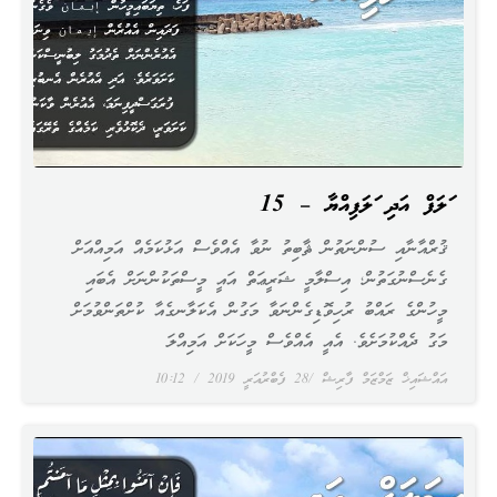
ސަލަފް އަދި ސަލަފިއްޔާ – 15
ޤުރްއާނާއި ސުންނަތުން ޘާބިތު ނުވާ އެއްވެސް އަޅުކަމެއް އަމިއްއަށް
ގެނެސްނުގަތުން؛ އިސްލާމީ ޝަރީޢަތް އައީ މީސްތަކުންނަށް އެބައި
މީހުންގެ ރައްބު ރުހިވޮޑިގެންނަވާ މަގުން އެކަލާނގެއާ ކުށްތަންވުމަށް
މަގު ދެއްކުމަށެވެ. އެއީ އެއްވެސް މީހަކަށް އަމިއްލަ
އައްޝައިޚް ޒަމްޒަމް ފާރިޝް
28 ފެބްރުއަރީ 2019
10:12