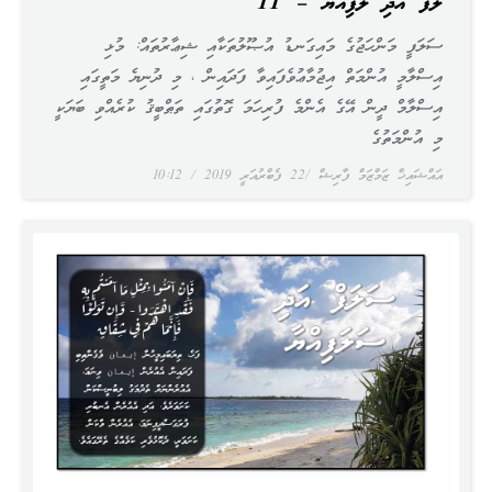
ސަލަފް އަދި ސަލަފިއްޔާ – 11
ސަލަފީ މަންހަޖުގެ މައިގަނޑު އުޞޫލުތަކާއި ޝިޢާރުތައް: މުޅި
އިސްލާމީ އުންމަތް އިޖުމާޢުވެފައިވާ ފަދައިން ، މި ދުނިޔެ މަތީގައި
އިސްލާމް ދީން އޭގެ އެންމެ ފުރިހަމަ ގޮތުގައި ތަޠްބީޤު ކުރެއްވި ބަޔަކީ
މި އުންމަތުގެ
އައްޝައިޚް ޒަމްޒަމް ފާރިޝް
22 ފެބްރުއަރީ 2019
10:12