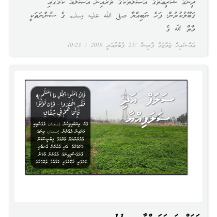
ދީނުގެ ޝަރީޢަތުގެ އަޞްލުތަކުގެ ތެރެއިން އަޞްލެއް ކަމުގައި
ޤަބޫލުކުރުން؛ ފަހެ ނަބިއްޔާ صلى الله عليه وسلـم ގެ ސުންނަތަކީ
މާތް ﷲ ގެ
އައްޝައިޚް ޒަމްޒަމް ފާރިޝް
25 ފެބްރުއަރީ 2019
10:23