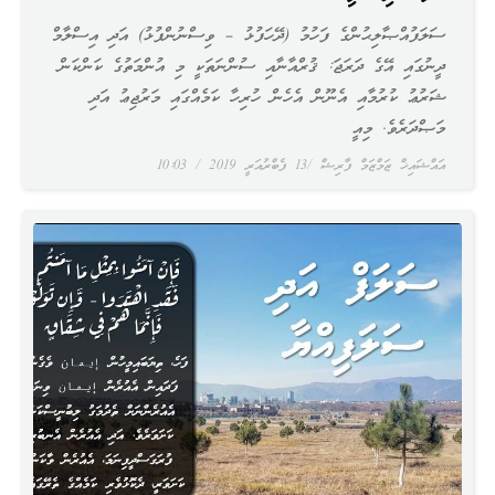
ސަލަފުއްޞާލިޙުންގެ ފަހުމު (ދޭހަފުޅު – ވިސްނުންފުޅު) އަދި އިސްލާމް
ދީނުގައި އޭގެ ދަރަޖަ: ޤުރްއާނާއި ސުންނަތަކީ މި އުންމަތުގެ ކަންކަން
ޝަރުޢު ކުރުމާއި އެނޫން އެހެން ހުރިހާ ކަމެއްގައި މަރުޖިޢު އަދި
މަޞްދަރެވެ. މިއީ
އައްޝައިޚް ޒަމްޒަމް ފާރިޝް
13 ފެބްރުއަރީ 2019
10:03