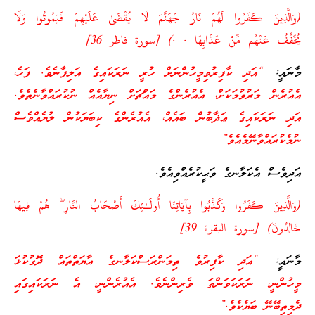
(وَالَّذِينَ كَفَرُوا لَهُمْ نَارُ جَهَنَّمَ لَا يُقْضَىٰ عَلَيْهِمْ فَيَمُوتُوا وَلَا
يُخَفَّفُ عَنْهُم مِّنْ عَذَابِهَا . .) [سورة فاطر 36]
މާނައީ:
“އަދި ކާފިރުވިމީހުންނަށް ހުރީ ނަރަކައިގެ އަލިފާނެވެ. ފަހެ،
އެއުރެން މަރުވުމަކަށް، އެއުރެންގެ މައްޗަށް ނިޔާއެއް ނުކުރައްވާނެތެވެ.
އަދި ނަރަކައިގެ ޢަޛާބުން ބައެއް، އެއުރެންގެ ކިބަޔަކުން ލުޔެއްވެސް
ނުމެކުރައްވާނޭމެއެވެ”
އަދިވެސް އެކަލާނގެ ވަޙީކުރެއްވިއެވެ.
(وَالَّذِينَ كَفَرُوا وَكَذَّبُوا بِآيَاتِنَا أُولَـٰئِكَ أَصْحَابُ النَّارِ ۖ هُمْ فِيهَا
خَالِدُونَ) [سورة البقرة 39]
މާނައީ:
“އަދި ކާފިރުވެ ތިމަންރަސްކަލާނގެ އާޔަތްތައް ދޮގުކުޅަ
މީހުންނީ، ނަރަކަވަންތަ ވެރިންނެވެ. އެއުރެންނީ، އެ ނަރަކައިގައި
ދެމިތިބޭނޭ ބަޔެކެވެ.”