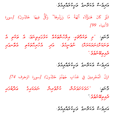
އަދިވެސް އެކަލާނގެ ވަޙީކުރެއްވިއެވެ.
(لَوْ كَانَ هَـٰؤُلَاءِ آلِهَةً مَّا وَرَدُوهَا ۖ وَكُلٌّ فِيهَا خَالِدُونَ) [سورة
الأنبياء 99]
މާނައީ:
“މި ތަކެއްޗަކީ، އިލާހުންތަކެއް ކަމުގައިވީނަމަ، އެ ތަކެތި އެ
ތަނަކަށް(ނަރަކަޔަށް) ނުވަނީހެވެ. އަދި އެހުރިހާތަކެތި އެތާނގައި
ދެމިތިބޭނެތެވެ.”
އަދިވެސް އެކަލާނގެ ވަޙީކުރެއްވިއެވެ.
(إِنَّ الْمُجْرِمِينَ فِي عَذَابِ جَهَنَّمَ خَالِدُونَ) [سورة الزخرف 74]
މާނައީ:
“ހަމަކަށަވަރުން، ކުށްވެރިން ނަރަކައިގެ ޢަޛާބުގައި
ދެމިތިބޭނެތެވެ
.”
އަދިވެސް އެކަލާނގެ ވަޙީކުރެއްވިއެވެ.