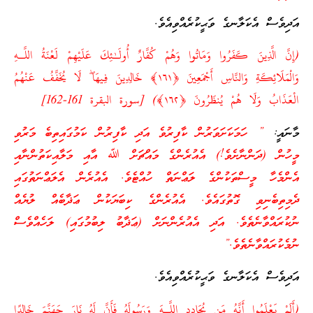
އަދިވެސް އެކަލާނގެ ވަޙީކުރެއްވިއެވެ.
(إِنَّ الَّذِينَ كَفَرُوا وَمَاتُوا وَهُمْ كُفَّارٌ أُولَـٰئِكَ عَلَيْهِمْ لَعْنَةُ اللَّـهِ
وَالْمَلَائِكَةِ وَالنَّاسِ أَجْمَعِينَ ﴿١٦١﴾ خَالِدِينَ فِيهَا ۖ لَا يُخَفَّفُ عَنْهُمُ
الْعَذَابُ وَلَا هُمْ يُنظَرُونَ ﴿١٦٢﴾) [سورة البقرة 161-162]
މާނައީ:
” ހަމަކަށަވަރުން ކާފިރުވެ އަދި ކާފިރުން ކަމުގައިތިބެ މަރުވި
މީހުން (ދަންނާށެވެ!) އެއުރެންގެ މައްޗަށް ﷲ އާއި މަލާއިކަތުންނާއި
އެންމެހާ މީސްތަކުންގެ ލަޢްނަތް ހުއްޓެވެ. އެއުރެން އެލަޢްނަތުގައި
ދެމިތިބެނިވި ގޮތުގައެވެ. އެއުރެންގެ ކިބަޔަކުން ޢަޛާބެއް ލުޔެއް
ނުކުރައްވާނެތެވެ. އަދި އެއުރެންނަށް (ޢަޛާބު ލިބުމުގައި) ލަހެއްވެސް
ނުމެކުރައްވާނެތެވެ.”
އަދިވެސް އެކަލާނގެ ވަޙީކުރެއްވިއެވެ.
(أَلَمْ يَعْلَمُوا أَنَّهُ مَن يُحَادِدِ اللَّـهَ وَرَسُولَهُ فَأَنَّ لَهُ نَارَ جَهَنَّمَ خَالِدًا