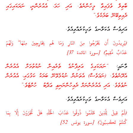
ބާތިލް ވެފައިވާ މީހުންނެވެ. އަދި ހަމަ، އެއުރެންނީ، ނަރަކައިގައި
ދެމިތިބޭނޭ ބަޔެކެވެ.”
އަދިވެސް އެކަލާނގެ ވަޙީކުރެއްވިއެވެ.
(يُرِيدُونَ أَن يَخْرُجُوا مِنَ النَّارِ وَمَا هُم بِخَارِجِينَ مِنْهَا ۖ وَلَهُمْ
عَذَابٌ مُّقِيمٌ) [سورة المائدة 37]
މާނައީ:
“ނަރަކައިގެ އަލިފާނުގެ ތެރެއިން ނުކުތުމަށް އެއުރެން
އެދޭނެތެވެ. (ނަމަވެސް) އެތަނުން ނުކުމެވޭނޭ ބަޔަކު ކަމުގައި، އެއުރެން
ނުވެތެވެ. އަދި އެއުރެންނަށް ދެމިހުންނަނިވި ޢަޛާބު ހުށްޓެވެ.”
އަދިވެސް އެކަލާނގެ ވަޙީކުރެއްވިއެވެ.
(ثُمَّ قِيلَ لِلَّذِينَ ظَلَمُوا ذُوقُوا عَذَابَ الْخُلْدِ هَلْ تُجْزَوْنَ إِلَّا بِمَا
كُنتُمْ تَكْسِبُونَ) [سورة يونس 52]