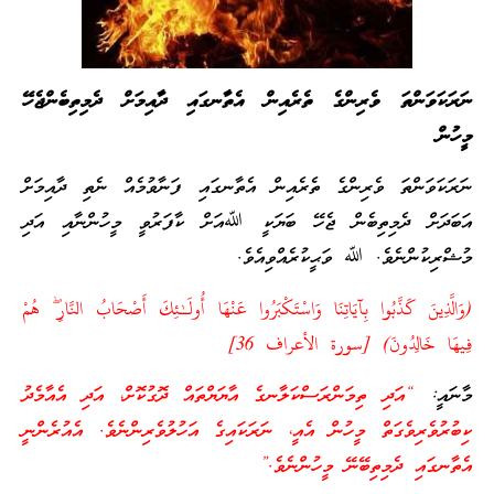
ނަރަކަވަންތަ ވެރިންގެ ތެރެއިން އެތާނގައި ދާއިމަށް ދެމިތިބެންޖެހޭ
މީހުން
ނަރަކަވަންތަ ވެރިންގެ ތެރެއިން އެތާނގައި ފަނާވުމެއް ނެތި ދާއިމަށް
އަބަދަށް ދެމިތިބެން ޖެހޭ ބަޔަކީ ﷲއަށް ކާފަރުވީ މީހުންނާއި އަދި
މުޝްރިކުންނެވެ. ﷲ ވަޙީކުރެއްވިއެވެ.
(وَالَّذِينَ كَذَّبُوا بِآيَاتِنَا وَاسْتَكْبَرُوا عَنْهَا أُولَـٰئِكَ أَصْحَابُ النَّارِ ۖ هُمْ
فِيهَا خَالِدُونَ) [سورة الأعراف 36]
މާނައީ:
“އަދި ތިމަންރަސްކަލާނގެ އާޔަޔްތައް ދޮގުކޮށް، އަދި އެއާމެދު
ކިބުރުވެރިވެގަތް މީހުން އެއީ، ނަރަކައިގެ އަހުލުވެރިންނެވެ. އެއުރެންނީ
އެތާނގައި ދެމިތިބޭނޭ މީހުންނެވެ.”