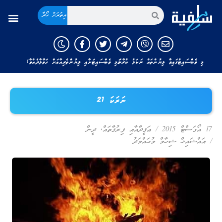
އިތުރަށް ހޯދާ
މި ވެބްސައިޓުގައިވާ ލިޔުންތައް ނަކަލު ކުރާނަމަ މި ވެބްސައިޓަށާއި ލިޔުންތެރިއާއަށް ހަވާލާދެއްވާ!
ނަރަކަ 21
17 އޯގަސްޓް 2015
/
ޢަޤީދާއާއި ފިރުޤާތައް
,
ދީން
/
އައްޝައިޚް ޝިހާމް މުޙައްމަދު