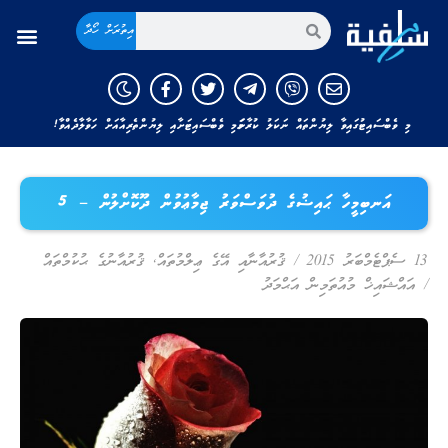
އިތުރަށް ހޯދާ
މި ވެބްސައިޓުގައިވާ ލިޔުންތައް ނަކަލު ކުރާނަމަ މި ވެބްސައިޓަށާއި ލިޔުންތެރިއާއަށް ހަވާލާދެއްވާ!
އަނބިމީހާ ޙައިޟުގެ ދުވަސްވަރު ޖިމާޢުވުން ދޫކޮށްލުން – 5
13 ސެޕްޓެމްބަރު 2015
/
ޤުރުއާނާއި އޭގެ ޢިލްމުތައް
,
ޤުރުއާނުގެ ޙުކުމްތައް
/
އައްޝައިޚް މުއުތަމިން އަޙްމަދު