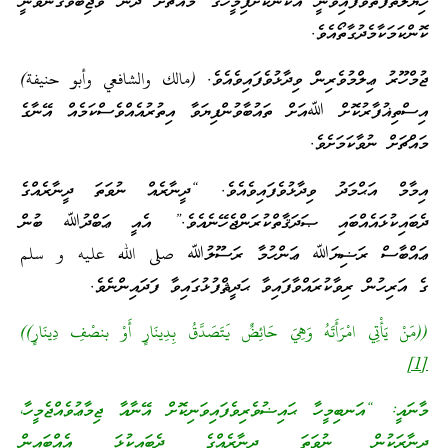
ޚިޔާލުތަފާތުވެފައިވަނީ އެކަންކޮށްފިމީހާގެ މައްޗަށް ދެން ވާޖިބުވެގެންވަނީ
ކޮންކަމަކާމެދުގާތޯއެވެ.
ޖުމްހޫރު ޢިލްމުވެރިން ވިދާޅުވެފައިވެއެވެ. (مالك والشافعي وأبو حنيفة)
އިސްތިޣުފާރުކޮށް ﷲއަށް ތައުބާވުންފިޔަވާ އިތުރުއެއްވެސްކަމެއް އޭނާގެ
މައްޗަށް ނުވާކަމަށެވެ.
އިމާމް އަޙްމަދު ވިދާޅުވެފައިވެއެވެ. “ދީނާރެއް ނުވަތަ ދީނާރެއްގެ
ދެބައިކުޅައެއްބައި ޞަދަޤާތްކުރަންޖެހޭނެއެވެ.” އެއީ ޢަބްދުﷲ ބުން
ޢައްބާސް ރަޟިޔަﷲ ޢަންހުމާ ރަސޫލުﷲ صلى الله عليه و سلم
ގެ އަރިހުން ރިވާކުރައްވާފައިވާ ޙަދީޘްފުޅުގައިވާ ފަދައިންނެވެ.
((مَنْ يَأْتِي امْرَأَتَهُ وَهِيَ حَائِضٌ يَتَصَدَّقُ بِدِينَارٍ أَوْ بنصْفِ دِينَارٍ))
[1]
މާނައީ: “އަނބިމީހާ ޙައިޟުވެރިވެފައިވަނިކޮށް އޭނާއާ ޖިމާޢުވެއްޖެމީހާ،
ދީނާރަކުން ނުވަތަ ދީނާރެއްގެ ދެބައިކުޅަ އެއްބައިން