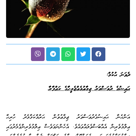
ދެވަނަ ޙުކުމް:
ޙައިޟުގެ ދުވަސްވަރު ޖިމާޢުވެއްޖެމީހާގެ ކައްފާރާ
އަންހެނާ ޙައިޟުގެދުވަސްވަރު ޖިމާޢުވުން ޙަރާމްކަމާމެދު ހުރިހާ
ޢިލްމުވެރިން އެއްބަސްވެލައްވައެވެ. އެހެންނަމަވެސް ޢިލްމުވެރިންގެމެދުގައި