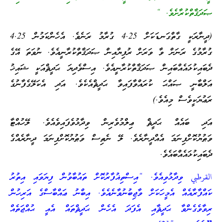
ޞަދަޤާތްކުރާށެވެ. “
(ދީނާރަކީ ގާތްގަނޑަކަށް 4.25 ގުރާމު ރަނެވެ. އެހެންކަމުން 4.25
ގުރާމުގެ ރަނަށް ވާ ވަރަށް ރުފިޔާއިން ޞަދަޤާތްކުރާނީއެވެ. ނުވަތަ އޭގެ
ދެބައިކުޅައެއްބައިން ޞަދަޤާތްކުރާނީއެވެ. އިސްވެދިޔަ ޙަދީޘްއަކީ ޝައިޚު
އަލްބާނީ ޞައްޙަ ކުރައްވާފައިވާ ޙަދީޘްއެކެވެ. އަދި އެކަލޭގެފާނުގެ
ރަޢުޔަކީވެސް މިއެވެ.)
އަދި ބައެއް ޙަދީޘް ޢިލްމުވެރިން ވިދާޅުވެފައިވެއެވެ. ލޭހުއްޓާ
ވަޠުޔުކޮށްފިނަމަ އެއްދީނާރެވެ. ލޭ ނެތިސް ވަޠުޔުކޮށްފިނަމަ ދީނާރެއްގެ
ދެބައިކުޅައެއްބައެވެ.
القرطبي ވިދާޅުވިއެވެ. “އިސްތިޣުފާރުކޮށް ތައުބާވުން ފިޔަވައި އިތުރު
ކައްފާރާއެއް އެމީހަކަށް ވާޖިބުނުވާނެއެވެ. އިބްނު ޢައްބާސްގެ އަރިހުން
ރިވާވެގެންވާ ޙަދީޘާއި އެފަދަ އެހެން ޙަދީޘްތައް އެއީ ޙުއްޖަތެއް