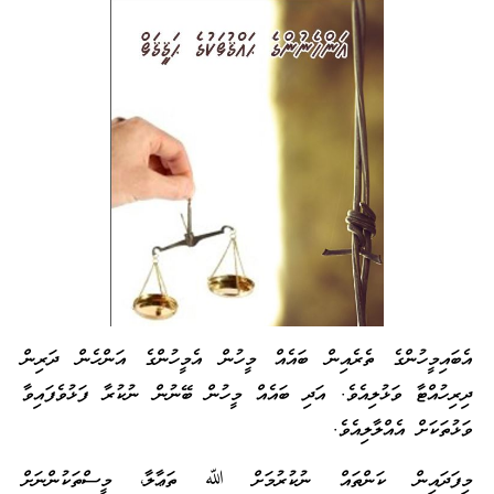
އެބައިމީހުންގެ ތެރެއިން ބައެއް މީހުން އެމީހުންގެ އަންހެން ދަރިން
ދިރިހުއްޓާ ވަޅުލިއެވެ. އަދި ބައެއް މީހުން ބޭނުން ނުކުރާ ފަޅުވެފައިވާ
ވަޅުތަކަށް އެއްލާލިއެވެ.
މިފަދައިން ކަންތައް ނުކުރުމަށް ﷲ ތަޢާލާ، މީސްތަކުންނަށް