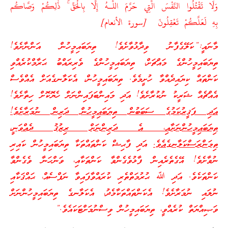
وَلَا تَقْتُلُوا النَّفْسَ الَّتِي حَرَّمَ اللَّـهُ إِلَّا بِالْحَقِّ
ۚ
ذَٰلِكُمْ وَصَّاكُم
بِهِ لَعَلَّكُمْ تَعْقِلُونَ [سورة الأنعام]
މާނައީ:”ކަލޭގެފާނު ވިދާޅުވާށެވެ! ތިޔަބައިމީހުން އަންނާށެވެ!
ތިޔަބައިމީހުންގެ މައްޗަށް، ތިޔަބައިމީހުންގެ ވެރިރައްބު ޙަރާމްކުރެއްވި
ކަންތައް ކިޔައިދެއްވާ ހުށީމެވެ. ތިޔަބައިމީހުން، އެކަލާނގެއަށް އެއްވެސް
އެއްޗެއް ޝަރީކު ނުކުރާށެވެ! އަދި މައިންބަފައިންނަށް ހެޔޮކޮށް ހިތާށެވެ!
އަދި ފަޤީރުކަމުގެ ސަބަބުން ތިޔަބައިމީހުން ދަރިން ނުމަރާށެވެ!
ތިޔަބައިމީހުންނަށާއި، އެ ދަރިންނަށް ރިޒުޤު ދެއްވަނީ،
ތިމަންރަސްކަލާނގެއެވެ.
އަދި ފާޙިޝް ކަންތައްތަކާ ތިޔަބައިމީހުން ކައިރި
ނުވާށެވެ! އޭގެތެރެއިން ފާޅުވެގެންވާ ކަންތަކާއި، ވަންހަނާ ވެގެންވާ
ކަންތަކެވެ. އަދި ﷲ ޙުރުމަތްތެރި ކުރައްވާފައިވާ ނަފްސެއް، ޙައްޤަކާއި
ނުލައި ނުމަރާށެވެ! އެކަންތައްތަކާމެދު، އެކަލާނގެ ތިޔަބައިމީހުންނަށް
ވަޞިއްޔަތް ކުރެއްވީ، ތިޔަބައިމީހުން ވިސްނުމަށްޓަކައެވެ.”