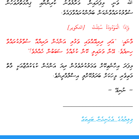
ﷲ ވަނީ މިފަދައިން މަރާލެވުނު ކުދިންނާއި ޤިޔާމަތްދުވަހުން
ސުވާލުކުރައްވާނެކަން ބަޔާންކުރައްވާފައެވެ.
وَإِذَا الْمَوْءُودَةُ سُئِلَتْ [التكوير]
މާނައީ: “އަދި ދިރިއޮއްވައި ވަޅުލި އަންހެން ދަރިޔާއާ ސުވާލުކުރައްވާ
ހިނދެވެ. އޭނާ މަރައިލީ ކޮން ކުށެއްގެ ސަބަބުން ހެއްޔެވެ!”
މިފަދަ އިހާނެތިކޮށް ޢަމަލުކުރެވެމުން ދިޔަ އަންހެން ކުޑަކުއްޖާއަކީ މާތް
މަތިވެރި މީހަކަށް ބަދަލުކޮށްލީ އިސްލާމްދީނެވެ.
= ނުނިމޭ =
_________________________
މިލިޔުމުގެ އެހެނިހެން ބައިތައް