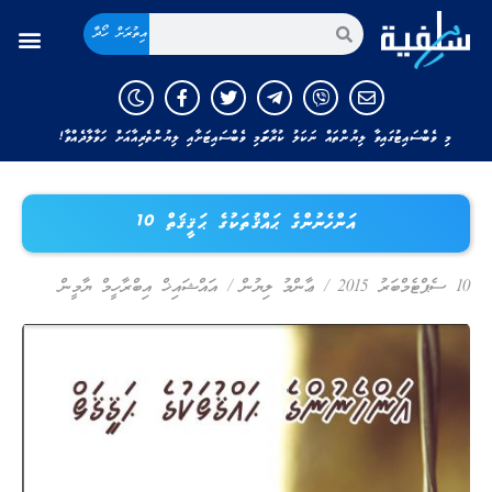
އިތުރަށް ހޯދާ
މި ވެބްސައިޓުގައިވާ ލިޔުންތައް ނަކަލު ކުރާނަމަ މި ވެބްސައިޓަށާއި ލިޔުންތެރިއާއަށް ހަވާލާދެއްވާ!
އަންހެނުންގެ ޙައްޤުތަކުގެ ޙަޤީޤަތް 10
10 ސެޕްޓެމްބަރު 2015
/
ޢާންމު ލިޔުން
/
އައްޝައިޚް އިބްރާހީމް ޔާމީން