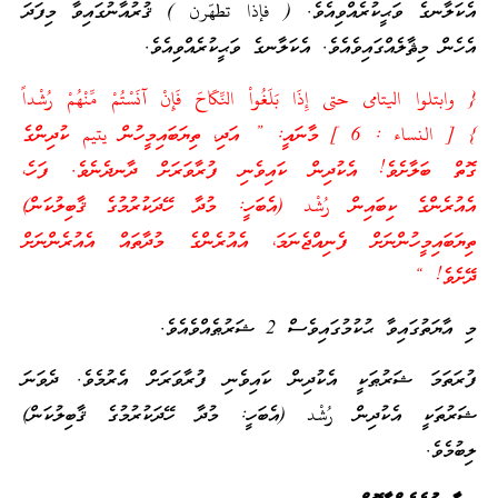
އެކަލާނގެ ވަޙީކުރެއްވިއެވެ. ( فإذا تطهّرن ) ޤުރުއާނުގައިވާ މިފަދަ
އެހެން މިޘާލެއްގައިވެއެވެ. އެކަލާނގެ ވަޙީކުރެއްވިއެވެ.
{ وابتلوا اليتامى حتى إِذَا بَلَغُواْ النِّكَاحَ فَإِنْ آنَسْتُمْ مِّنْهُمْ رُشْداً
} [ النساء : 6 ] މާނައީ: ” އަދި، ތިޔަބައިމީހުން يتيم ކުދިންގެ
ގޮތް ބަލާށެވެ! އެކުދިން ކައިވެނި ފުރާވަރަށް ދާނދެނެވެ. ފަހެ،
އެއުރެންގެ ކިބައިން رُشْد (އެބަހީ: މުދާ ހޭދަކުރުމުގެ ޤާބިލުކަން)
ތިޔަބައިމީހުންނަށް ފެނިއްޖެނަމަ، އެއުރެންގެ މުދާތައް އެއުރެންނަށް
ދޭށެވެ! “
މި އާޔަތުގައިވާ ޙުކުމުގައިވެސް 2 ޝަރުޠެއްވެއެވެ.
ފުރަތަމަ ޝަރުޠަކީ އެކުދިން ކައިވެނި ފުރާވަރަށް އެރުމެވެ. ދެވަނަ
ޝަރުތަކީ އެކުދިން رُشْد (އެބަހީ: މުދާ ހޭދަކުރުމުގެ ޤާބިލުކަން)
ލިބުމެވެ.