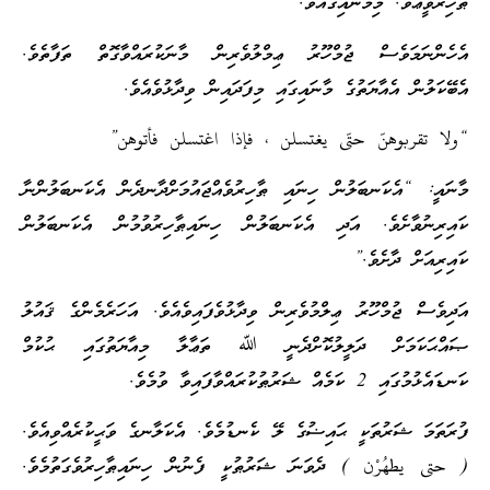
ޠާހިރުވީޢެވެ. މިމާނައިގައެވެ.
އެހެންނަމަވެސް ޖުމްހޫރު ޢިމްލުވެރިން މާނަކުރައްވާގޮތް ތަފާތެވެ.
އެބޭކަލުން އެއާޔަތުގެ މާނައިގައި މިފަދައިން ވިދާޅުވެއެވެ.
“ولا تقربوهنّ حتّى يغتسلن ، فإذا اغتسلن فأتوهن”
މާނައީ: “އެކަނބަލުން ހިނައި ޠާހިރުވެއްޖައުމަށްދާނދެން އެކަނބަލުންނާ
ކައިރިނުވާށެވެ. އަދި އެކަނބަލުން ހިނައިޠާހިރުވުމުން އެކަނބަލުން
ކައިރިއަށް ދާށެވެ.”
އަދިވެސް ޖުމްހޫރު ޢިލްމުވެރިން ވިދާޅުވެފައިވެއެވެ. އަހަރެމެންގެ ޤައުލު
ޞައްޙަކަމަށް ދަލީލުކޮށްދެނީ ﷲ ތަޢާލާ މިއާޔަތުގައި ޙުކުމް
ކަނޑައެޅުމުގައި 2 ކަމެއް ޝަރުޠުކުރައްވާފައިވާ ވުމެވެ.
ފުރަތަމަ ޝަރުތަކީ ޙައިޟުގެ ލޭ ކެނޑުމެވެ. އެކަލާނގެ ވަޙީކުރެއްވިއެވެ.
( حتى يطهُرْن ) ދެވަނަ ޝަރުޠުކީ ފެނުން ހިނައިޠާހިރުވެގަތުމެވެ.