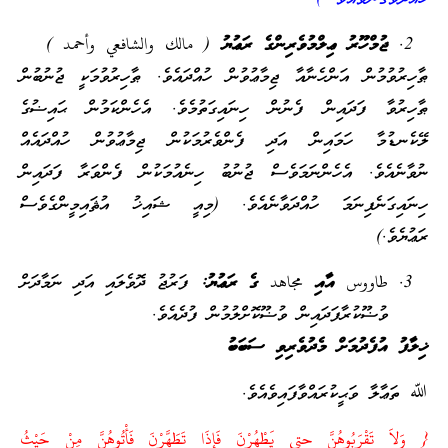
ޖުމްހޫރު ޢިލްމުވެރިންގެ ރަޢުޔު
( مالك والشافعي وأحمد )
ޠާހިރުވުމުން އަންހެނާއާ ޖިމާޢުވުން ހުއްދައެވެ. ޠާހިރުވުމަކީ ޖުނުބުން
ޠާހިރުވާ ފަދައިން ފެނުން ހިނައިގަތުމެވެ. އެހެންކަމުން ޙައިޟުގެ
ލޭކެނޑުމާ ހަމައިން އަދި ފެންވެރުމަކުން ޖިމާޢުވުން ހުއްދައެއް
ނުވާނެއެވެ. އެހެންނަމަވެސް ޖުނުބު ހިނެއުމަކުން ފެންވަރާ ފަދައިން
ހިނައިގަނެފިނަމަ ހުއްދަވާނެއެވެ. (މިއީ ޝައިޚު އުޘައިމީންގެވެސް
ރަޢުޔެވެ.)
طاووس
އާއި
مجاهد
ގެ ރަޢުޔު:
ފަރުޖު ދޮވެލައި އަދި ނަމާދަށް
ވުޟޫކުރާފަދައިން ވުޟޫކޮށްލުމުން ފުދެއެވެ.
ޚިލާފު އުފެދުމަށް މެދުވެރިވި ސަބަބު
ﷲ ތަޢާލާ ވަޙީކުރައްވާފައިވެއެވެ.
{ وَلاَ تَقْرَبُوهُنَّ حتى يَطْهُرْنَ فَإِذَا تَطَهَّرْنَ فَأْتُوهُنَّ مِنْ حَيْثُ