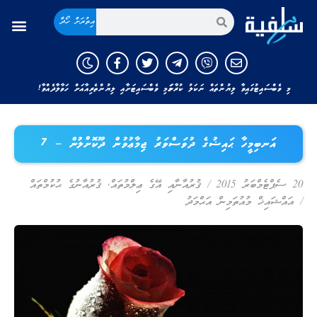
އިތުރަށް ހޯދާ
މި ވެބްސައިޓުގައިވާ ލިޔުންތައް ނަކަލު ކުރާނަމަ މި ވެބްސައިޓަށާއި ލިޔުންތެރިއާއަށް ހަވާލާދެއްވާ!
އަނބިމީހާ ޙައިޟުގެ ދުވަސްވަރު ޖިމާޢުވުން ދޫކޮށްލުން – 7
20 ސެޕްޓެމްބަރު 2015
/
ޤުރުއާނާއި އޭގެ ޢިލްމުތައް
,
ޤުރުއާނުގެ ޙުކުމްތައް
/
އައްޝައިޚް މުއުތަމިން އަޙްމަދު