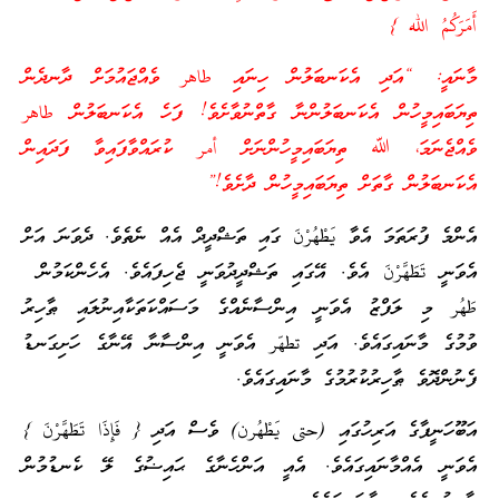
أَمَرَكُمُ الله }
މާނައީ: “އަދި އެކަނބަލުން ހިނައި طاهر ވެއްޖައުމަށް ދާނދެން
ތިޔަބައިމީހުން އެކަނބަލުންނާ ގާތްނުވާށެވެ! ފަހެ އެކަނބަލުން طاهر
ވެއްޖެނަމަ، ﷲ ތިޔަބައިމީހުންނަށް أمر ކުރައްވާފައިވާ ފަދައިން
އެކަނބަލުން ގާތަށް ތިޔަބައިމީހުން ދާށެވެ!”
އެންމެ ފުރަތަމަ އެވާ يَطْهُرْنَ ގައި ތަޝްދީދް އެއް ނެތެވެ. ދެވަނަ އަށް
އެވަނީ تَطَهَّرْنَ އެވެ. އޭގައި ތަޝްދީދުވަނީ ޖެހިފައެވެ. އެހެންކަމުން
طَهُر މި ލަފްޒު އެވަނީ އިންސާނެއްގެ މަސައްކަތަކާއިނުލައި ޠާހިރު
ވުމުގެ މާނައިގައެވެ. އަދި تطهّر އެވަނީ އިންސާނާ އޭނާގެ ހަށިގަނޑު
ފެނުންދޮވެ ޠާހިރުކުރުމުގެ މާނައިގައެވެ.
އަބޫހަނީފާގެ އަރިހުގައި (حتى يَطْهُرن) ވެސް އަދި { فَإِذَا تَطَهَّرْنَ }
އެވަނީ އެއްމާނައިގައެވެ. އެއީ އަންހެނާގެ ޙައިޟުގެ ލޭ ކެނޑުމުން