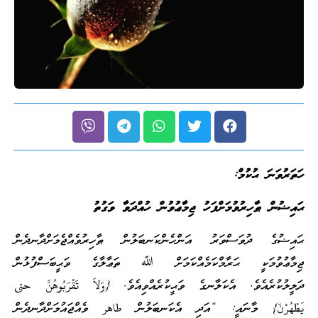
ހަތަރުވަނަ ޙުކުމް:
ޙައިޟުން ޠާހިރުވުމަށްފަހު ޖިމާޢުވުން ހުއްދަވާ ވަގުތު
ޙައިޟުގެ ދުވަސްވަރު އަންހެންކަނބަލުން ޠާހިރުވެއްޖެމަށްދާނދެން
ޖިމާޢުވުމަކީ ޙަރާމްކަމެއްކަމަށް ﷲ ތަޢާލާގެ ވަޙީބަސްފުޅުން
ދަލީލުކުރެއެވެ. އެކަލާނގެ ވަޙީކުރެއްވިއެވެ. {وَلاَ تَقْرَبُوهُنَّ حتى
يَطْهُرْنَ} މާނައީ: “އަދި އެކަނބަލުން طاهر ވެއްޖައުމަށްދާނދެން