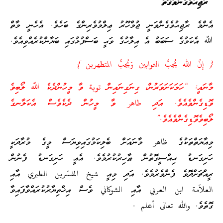
ރާޖިޙުވެގެންވާގޮތް
އެންމެ ރާޖިޙުވެގެންވަނީ ޖުމްހޫރު ޢިލްމުވެރިންގެ ބަހެވެ. އެހެނީ މާތް
ﷲ އެކަމުގެ ސަބަބު އެ އިލާހުގެ ވަޙީ ބަސްފުޅުގައި ބަޔާންކުރެއްވިއެވެ.
{ إِنَّ الله يُحِبُّ التوابين وَيُحِبُّ المتطهرين }
މާނައީ: “ހަމަކަށަވަރުން، ގިނަގިނައިން توبة ވާ މީހުންދެކެ ﷲ ލޯބިވެ
ވޮޑިގެންވެއެވެ. އަދި طاهر ވާ މީހުން ދެކެވެސް އެކަލާނގެ
ލޯބިވެވޮޑިގެންވެއެވެ.”
މިއާޔަތްތަކުގެ ظاهر މާނައަށް ބެލިކަމުގައިވިޔަސް މީގެ މުރާދަކީ
ހަށިގަނޑު ޙިއްސީގޮތުން ޠާހިރުކުރުމެވެ. އެއީ ހަށިގަނޑު ފެނުން
ރީއްޗަށްދޮވެ ފެންވެރުމެވެ. އަދި މިއީ شيخ المفسّرين الطبري އާއި
العلاّمة ابن العربي އާއި الشوكاني ވެސް އިޚްތިޔާރުކުރައްވާފައިވާ
ގޮތެވެ. والله تعالى أعلم .