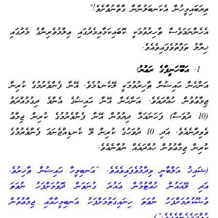
ތިޔަބައިމީހުން އެކަނބަލުންނާ ގާތްނުވާށެވެ!”
އެހެންނަމަވެސް ޠާހިރުވުމަކީ ކޮބައިކަމާއިމެދުގައި ޢިލްމުވެރިންގެ މެދުގައި
ޚިޔާލު ތަފާތުވެފައިވެއެވެ.
އަބޫހަނީފާގެ ރަޢުޔު:
އަންހެނާ ޙައިޟުން ޠާހިރުވުމަކީ ލޭކެނޑުމެވެ. އޭނާ ފެންވެރުމުގެ ކުރިން
ޖިމާޢުވުން ހުއްދައެވެ. އަންހެނާ އޭނާ ޙައިޟުގެ އެންމެ ދިގުމުއްދަތު
(10 ދުވަސް) ފަހަނައަޅާ ދިޔުމުން އޭނާ ފެންވެރުމުގެ ކުރިން ޖިމާޢު
ވެވިދާނެއެވެ. އަދި 10 ދުވަހުގެ ކުރިން ލޭ ކެނޑިއްޖެނަމަ ފެންވެރުމުގެ
ކުރިން ޖިމާޢުވުން ހުއްދައެއް ނުވާނެއެވެ.
(ޝައިޚު އަލްބާނީ ވިދާޅުވެފައިވެއެވެ. “އަނބިމީހާ ޙައިޟުން ޠާހިރުވެ،
އަދި ލޭއައުން ހުއްޓުމުން ޢައުރަ ގުނަވަން ދޮވުމަށްފަހު ނުވަތަ
ވުޟޫކުރުމަށްފަހު ނުވަތަ ހިނައިގަތުމަށްފަހު އަނބިމީހާއާއި ޖިމާޢުވުން
ހުއްދަވެގެންވެއެވެ.”)