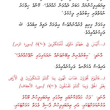
ތިޔަބައިމީހުންނަށް ޙަބަރު ދެއްވަން ހެއްޔެވެ؟. ކޮންމެ ހިތްހަރު
ނުކެތްތެރި ކިބުރުވެރި މީހެކެވެ.”
މިކަމަށް ކީރިތި ޤުރުއާނުންވެސް އިތުރަށް ދަލީލު ލިބެއެވެ. ﷲ
ވަޙީކުރެއްވިއެވެ.
(…أَلَيْسَ فِي جَهَنَّمَ مَثْوًى لِّلْمُتَكَبِّرِينَ ﴿٦٠﴾) [سورة الزمر]
މާނައީ: “ކިބުރުވެރިން ތިބޭނެތަނެއް ނަރަކައިގައި ނުވޭހެއްޔެވެ؟”
އަދިވެސް އެކަލާނގެ ވަޙީކުރެއްވިއެވެ.
(…فَالْيَوْمَ تُجْزَوْنَ عَذَابَ الْهُونِ بِمَا كُنتُمْ تَسْتَكْبِرُونَ فِي الْأَرْضِ
بِغَيْرِ الْحَقِّ وَبِمَا كُنتُمْ تَفْسُقُونَ ﴿٢٠﴾) [سورة الأحقاف]
މާނައީ: “ފަހެ، ޙައްޤަކާނުލައި ބިމުގައި ތިޔަބައިމީހުން ބޮޑާވެ
އުޅުނުކަމަށްޓަކައި، އަދި ތިޔަބައިމީހުން ފާސިޤު ވެގަތް ކަމަށްޓަކައި،