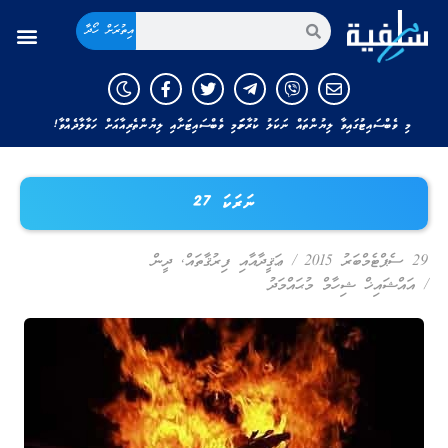
އިތުރަށް ހޯދާ
މި ވެބްސައިޓުގައިވާ ލިޔުންތައް ނަކަލު ކުރާނަމަ މި ވެބްސައިޓަށާއި ލިޔުންތެރިއާއަށް ހަވާލާދެއްވާ!
ނަރަކަ 27
29 ސެޕްޓެމްބަރު 2015
/
ޢަޤީދާއާއި ފިރުޤާތައް
,
ދީން
/
އައްޝައިޚް ޝިހާމް މުޙައްމަދު