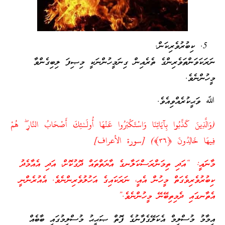
ކިބުރުވެރިކަން.
ނަރަކަވަންތަވެރިންގެ ތެރެއިން ގިނަމީހުންނަކީ މިޞިފަ ލިބިގެންވާ
މީހުންނެވެ.
ﷲ ވަޙީކުރެއްވިއެވެ.
(وَالَّذِينَ كَذَّبُوا بِآيَاتِنَا وَاسْتَكْبَرُوا عَنْهَا أُولَـٰئِكَ أَصْحَابُ النَّارِ ۖ هُمْ
فِيهَا خَالِدُونَ ﴿٣٦﴾) [سورة الأعراف]
މާނައީ: “އަދި ތިމަންރަސްކަލާނގެ އާޔަތްތައް ދޮގުކޮށް، އަދި އެއާމެދު
ކިބުރުވެރިވެގަތް މީހުން އެއީ، ނަރަކައިގެ އަހުލުވެރިންނެވެ. އެއުރެންނީ
އެތާނގައި ދެމިތިބޭނޭ މީހުންނެވެ.”
އިމާމު މުސްލިމް އެކަލޭގެފާނުގެ ފޮތް ޞަޙީޙު މުސްލިމުގައި ބާބެއް