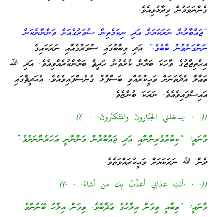
ގެންނަވަމުން ވިދާޅުވިއެވެ.
“
ޖައްބާރުން ނަރަކަޔަށް އަދި ނިކަމެތިން ސުވަރުގެއަށް ވަންނާނެކަން
ނަންގަނެވުނު ބާބެވެ.”
އަދި މިބާބުގައި ސުވަރުގެއާއި ނަރަކައިގެ
އިޙްތިޖާޖުގެ ވާހަކަ ބަޔާން ކުރެވުނު ޙަދީޘް ބަޔާންކުރެއްވިއެވެ. އަދި ﷲ
ތަޢާލާ އެދެތަނަށް ވަޙީކުރެއްވި ބަސްފުޅު ގެނެސްފައިވެއެވެ. އެޙަދީޘްގައި
އައިސްފައިވެއެވެ. ނަރަކަ ބުންޏެވެ.
((. . .يدخلني الجبَّارونَ والمتَكبِّرونَ. . .))
މާނައީ: “ކިބުރުވެރިންނާއި އަދި ޖައްބާރުން ވަންނާނީ އަހަރެންނަށެވެ.”
ދެން ﷲ ނަރަކަޔަށް ވަޙީކުރައްވަތެވެ.
((. . .أنتِ عذابي أعذِّبُ بِك من أشاءُ. . .))
މާނައީ: “ތިބާއީ ތިމަން އިލާހުގެ ޢަޛާބެވެ. ތިމަން އިލާހު ބޭނުންވެ