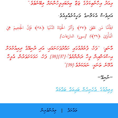
މިއަދު އިހާނެތިކަމުގެ ޖަޒާ ތިޔަބައިމީހުންނަށް ލިބޭނެތެވެ.”
އަދިވެސް އެކަލާނގެ ވަޙީކުރެއްވިއެވެ.
(فَأَمَّا مَن طَغَىٰ ﴿٣٧﴾ وَآثَرَ الْحَيَاةَ الدُّنْيَا ﴿٣٨﴾ فَإِنَّ الْجَحِيمَ هِيَ
الْمَأْوَىٰ ﴿٣٩﴾) [سورة النازعات]
މާނައީ: “ފަހެ، ފުރެދުމުގައި ހައްދުފަހަނަޅައި، އަދި ދުނިޔޭގެ ދިރިއުޅުމަށް
އިސްކަންދިން މީހާ ދަންނާށެވެ!.[37][38] ފަހެ، ހަމަކަށަވަރުން، އެމީހާ
އުޅޭނެ ތަނަކީ، ނަރަކަޔެވެ.[39]”
=ނުނިމޭ=
މިލިޔުމުގެ އެހެނިހެން ބައިތައް ބައްލަވާ
ތަޢާރަފް
ލިޔުންތެރިން