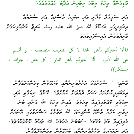
ވޮޑިގެންވާ މީހަކު ތިބާގެ ކިބައިން ޢަޛާބު ދެއްވަމެއެވެ.”
އަދި ޞަޙީޙުލް ބުޚާރީ އަދި ޞަޙީޙު މުސްލިމް އަދި ސުނަނުއް
ތިރުމިޛީގައި ރަސޫލު ﷲ صلى الله عليه وسلم ޙަދީޘް ކުރެއްވިކަމަށް
ވާރިދުވެގެން އައިސްފައިވެއެވެ.
((ألا أخبركم بأهل الجنة ؟ كل ضعيف متضعف ، لو أقسم
على الله لأبره . ألا أخبركم بأهل النار : كل عتل ، جواظ ،
مستكبر))
މާނައީ: ” ސުވަރުގޭގެ އަހުލުވެރިންނާއި ބެހޭގޮތުން ތިމަންކަލޭގެފާނު
ތިޔަބައިމީހުންނަށް ޙަބަރު ދެއްވަން ހެއްޔެވެ؟. ކޮންމެ ނިކަމެތި އަދި
ނިކަމެތި ކޮއްލެވިފައިވާ މީހެކެވެ. އެއިން މީހަކު ﷲ ގަންދީ ބުނެ
މިވެނި ކަމެއް ވާނެޔޭ ބުނެފިނަމަ ﷲ ތަޢާލާގެ ޙަޟްރަތުގައި އޭނަޔަށް
ދެވިފައިވާ މާތް މަޤާމުގެ ސަބަބުން އެކަމެއް ﷲ ތަޢާލާ ކޮށްދެއްވަތެވެ.
އަދި ނަރަކައިގެ އަހުލުވެރިންނާއި ބެހޭގޮތުން ތިމަންކަލޭގެފާނު