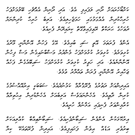
ކަށްބޯހެރައަށް ދޯނި ލަފައިފި އެވެ. އަދި ދޯނިން އެއްޗެހި ބޭލުމަށްފަހު
ހުރިހާކުދިން އެއްގަމުގައި ހަމަޖެހިލިއެވެ. އަލިބެ ހުރިހާ ކުދިންނަށް
ދުވަހުގެ ޙަރަކާތް ރޭވިފައިވާގޮތް ކިޔައިދޭން ފެށިއެވެ.
އެންމެ ފުރަތަމަ އޮތީ ސައި ބުއިމެވެ. އޭގެ ފަހުން އޮންނާނީ މޫދުގެ
ކުޅިވަރެވެ. ކުޅިވަރު ކުޅުމަށްފަހު މެންދުރު މަސްބާނައިގެން މަސް ފިހުން
އޮންނާނެއެވެ. އަދި ހަވީރު ކުޅިވަރު ކުޅުމަށްފަހު ސައިބޮއެގެން ފަހެއް
ޖަހާއިރު އޮންނާނީ ފުރަން ތައްޔާރު ވުމެވެ.
އައިދިންއަށް ދަތުރުގެ ޕްރޮގްރާމް ކަމުނުދެއެވެ. ސަބަބަކީ އިރުއޮއްސުމުގެ
ކުރިން ދާތީއެވެ. އެހެންނަމަވެސް އަލިބެއަށް އެހެންކުދިން އިޙުތިރާމް
ކުރާމިންވަރު ފެނިފައި އަޅާނުލާ ހުރީއެވެ.
އިރުކޮޅަކުން އެންމެން ސައިބޯންފެށިއެވެ. ސައިބޯންތިއްބާ ކުއްލިއަކަށް
ބިރުވެރި އަޑެއް އިވެން ފަށައިފިއެވެ. އައިދިން ފުރޭތައެކޭ ކިޔާ