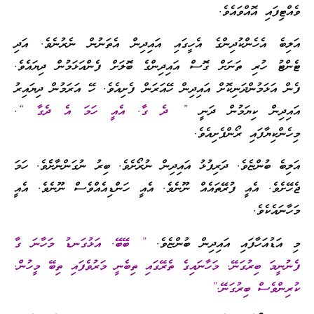
ވެއްޓިފައި އޮއްވައެވެ.
އަލިބެ އެހެންކުދިންގެ އެހީގައި އައިދިން އެތަނުން ނެރުނެވެ. އަދި
ޓެންޓު ހުރި ތަނަށް ގޮސް އައިދިންގެ ބޮލަށް ފެންއަޅަމުން ދިޔައެވެ.
ފެން އަޅަމުންދަނިކޮށް އައިދިން ހޭއަރަން ފެށިއެވެ. ހޭ އަރަމުން ދިޔައިރު
އައިދިން ކިޔަމުން ދަނީ
” ދެ ގާ. އެއީ ހަމަ އެ ދެގާ
“.
މިހެންކިޔާފައި ރޯންފެށިއެވެ.
އަލިބެ ބުންޏެވެ. ދަރިފުޅު އައިދިން ނުރޯށެވެ. ބިރު ނުގަންނާށެެވެ. ހަމަ
ޖެހޭށެވެ. އެއީ ފުރޭތައެއް ނޫނެވެ. އެއީ ހަންޑިއެއްވެސް ނޫނެވެ. އެއީ
މަހާނައެކެވެ.
މި އަޑުއަހާފައި އައިދިން ބުންޏެވެ.
” ބޭބޭ. އަޅުގަނޑު މަހާނަ ގާ
ފެނުނީމަ ބިރުގަނޭ. މަހާނައިގެ ތެރޭގައި ތިބެނީ މަރުވެފައި ތިބޭ މީހުން.
ކުރިންވެސް ބިރުގަނޭ.”