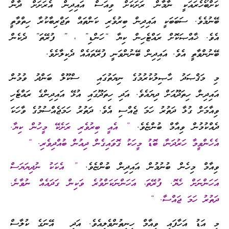
ކަށްބޯހެރައަކީ ނާމާން ރަށަކަށް ވިއަސް އައިދިން އެރަށަށް ދާން
ބޭނުމެވެ. ސަބަބަކީ އައިދިން ބިރުވެރި ކަންތައް ތަޖްރިބާކުރާ ހިތްވާތީ
އެވެ. ޚާއްޞަކޮށް ރައްޓެހިން ކިޔާ “ހަންޑި” ، ” ފުރޭތަ” ދެކެން
ބޭނުންވާތީ އެވެ. އައިދިން ބޭނުންވަނީ ފުރޭތައެއް ދެކިލާށެވެ.
މި މަޤްޞަދު ޙާޞިލުކުރުމުގެ ނިޔަތުގައި ސްކޫލް ބަންދު ވުމުން
އައިދިން ހިތަދޫއަށް ދިޔައެވެ. އަދި ހިތަދޫގައި އުޅޭ އައިދިންގެ ރައްޓެހި
ވިއާމަށް ގުޅާ ދަތުރު ހަމަ ޖެއްސި އެވެ. ދަތުރު ހަމަޖެއްސުމުގެ ވާހަކަ
ދެއްކުމުން ވިއާމް ބުންޏެވެ.
” އެއީ ބިރުވެރި ރަށެކޭ މީހުން ކިޔާ.
އެހެންވީމާ ހަރުދަނާ، ބޮޑު މީހަކު ގޮވައިގެން ދިއުން ބުއްދިވެރި. “
ވިއާމް މިހެން ބުނުމުން އައިދިން ބުންޏެވެ.
” އެކަކު ނުދިޔަޔަސް
އަހަންނަށް ހެޔޮ. ފުރޭތަ، އަހަންނަކަށްވުރެ ވަކިން ގަދައެއް ނުވާނެ.
ދަތުރު ހަމަ ޖައްސާ. “
މި އަޑު އަހާފައި ވިއާމް ހިނިތުންވެލިއެވެ. އަދި އޭނަގެ ކުލާސް