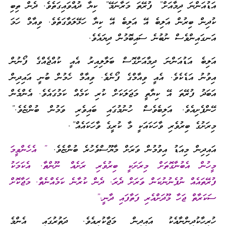
އަޑުއަންނަ ދިމާއަށް” ފުރޭތަ މަރާނަމޭ” ކިޔާ ދުއްވައިގަތެވެ. ދެން ތިބި
ކުދިން ބިރުން އަލިބެ އޭ އަލިބެ އޭ ކިޔާ ހަޅޭލަވާގަތެވެ. ވިއާމް ހަމަ
އަނގައިންވެސް ނުބުނެ ސައިބޮމުން ދިޔައެވެ.
އަލިބެ އަޑުއަންނަ ދިމާއަށްގޮސް ބަލާލިއިރު އެއީ ކުއްޖެއްގެ ފޯނުން
އިވުނު އަޑެކެވެ. އެއީ ވިއާމްގެ ފޯނެވެ. ވިއާމް ހެމުން ބުނީ އައިދިން
އަބަދު ފުރޭތަ އޭ ކިޔާތީ މަޖަލަކަށް ކުރި ކަމެއް ކަމުގައެވެ. އެންމެން
ހޭންފެށިއެވެ. އަލިބެވެސް ހުނުމުގައި ބައިވެރި ވަމުން ބުންޏެވެ.”
މިރަށުގެ ބިރުވެރި ވާހަކައަކީ މާ ކުރީގެ ވާހަކައެއް”.
އައިދިން މިއަޑު އިވުމުން ވަރަށް މާޔޫސްވެހުރެ ބުންޏެވެ.
” އެހެންވީމަ
މީހުން އެބުނާގޮތަށް މިރަށަކީ ބިރުވެރި ރަށެއް ނޫންތާ. އެކަމަކު
ފުރޭތައެއް ނުފެނުނުކަން ވަރަށް ދެރަ. ދެން ކުރާނެ ކަމެއްނެތް. މަޖާކޮށް
ސަކަރާތް ޖަހާ މޫދަށްއެރި ފަތާފައި ދާނީ.”
ހުރިހާކުދިންނާއެކު އައިދިން މަޖާކުރިއެވެ. ދަތުރުގައި އެންމެ