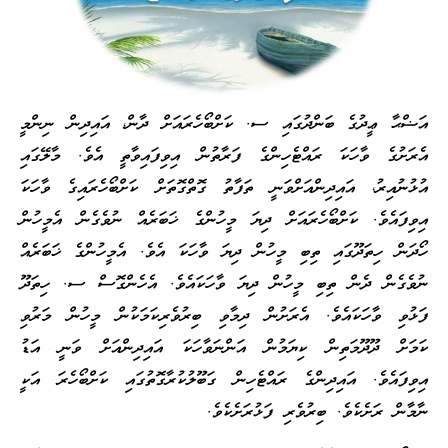
އަޟްޙާ ޢީދުގެ ބަންދުގައި ސ. ކަށްބޯހެރައަށް ދާން، އައިދިން ނިންމީ
އެރަށުގެ ވާހަކަ ރައްޓެހިންގެ ފަރާތުން އިވިފައިވާތީ އެވެ. މާލޭގައި
އުޅުނުއިރު، އައިދިންއަށްވަނީ ތަފާތު ގޮތްގޮތަށް ކަށްބޯހެރައިގެ ވާހަކަ
އިވިފައެވެ. ކަށްބޯހެރައަށް ދިޔަ މީހުންގެ ޚަބަރެއް ނުވެގެން އެމީހުން
ހޯދަން ހިތަދޫގައި ތިބި މީހުން ދިޔަ ވާހަކަ އެވެ. އެމީހުންގެ ޚަބަރެއް
ނުވެގެން ދެން ތިބި މީހުން ދިޔަ ވާހަކައެވެ. އެހެންގޮސް ސ. ހިތަދޫ
ފަޅުވި ވާހަކައެވެ. އެރަށުން ދިމާވި ބިރުވެރިކަމަކުން މީހުން މަރުވި
ކަމަށް ދޫދޫމަތިން ކިޔަމުން އަންނަވާހަކަ އައިދިންއަށް ވަނީ އަޑު
އިވިފައެވެ. އައިދިންގެ ރައްޓެހިން ގަބޫލުކުރާގޮތުގައި ކަށްބޯހެރަ އަކީ
ނާމާން ރަށެކެވެ. ބިރުވެރި ފަޅުރަށެކެވެ.