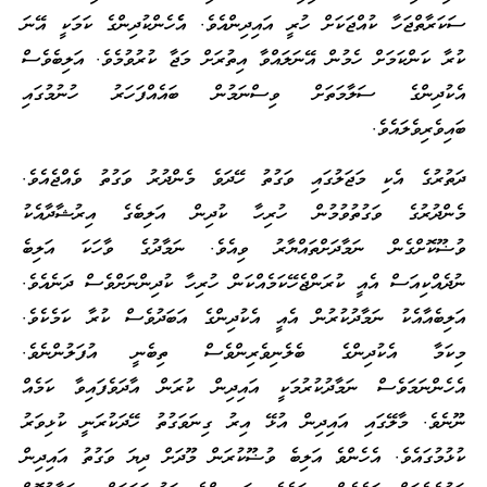
ސަކަރާތްޖަހާ ކުއްޖަކަށް ހުރީ އައިދިންއެވެ. އެެހެންކުދިންގެ ކަމަކީ އޭނަ
ކުރާ ކަންކަމަށް ހެމުން އޭނަލައްވާ އިތުރަށް މަޖާ ކުރުވުމެވެ. އަލިބެވެސް
އެކުދިންގެ ސަލާމަތަށް ވިސްނަމުން ބައެއްފަހަރު ހުނުމުގައި
ބައިވެރިވެލައެވެ.
ދަތުރުގެ އެކި މަޖަލުގައި ވަގުތު ހޭދަވެ މެންދުރު ވަގުތު ވެއްޖެއެވެ.
މެންދުރުގެ ވަގުތުވުމުން ހުރިހާ ކުދިން އަލިބެގެ އިރުޝާދާއެކު
ވުޟޫކޮށްގެން ނަމާދަށްތައްޔާރު ވިއެވެ. ނަމާދުގެ ވާހަކަ އަލިބެ
ނުދެއްކިއަސް އެއީ ކުރަންޖެހޭކަމެއްކަން ހުރިހާ ކުދިންނަށްވެސް ދަނެއެވެ.
އަލިބެއާއެކު ނަމާދުކުރުން އެއީ އެކުދިންގެ އަބަދުވެސް ކުރާ ކަމެކެވެ.
މިކަމާ އެކުދިންގެ ބެލެނިވެރިންވެސް ތިބެނީ އުފަލުންނެވެ.
އެހެންނަމަވެސް ނަމާދުކުރުމަކީ އައިދިން ކުރަން އާދަވެފައިވާ ކަމެއް
ނޫނެވެ. މާލޭގައި އައިދިން އުޅޭ އިރު ގިނަވަގުތު ހޭދަކުރަނީ ކުޅިވަރު
ކުޅުމުގައެވެ. އެހެންވެ އަލިބެ ވުޟޫކުރަން މޫދަށް ދިޔަ ވަގުތު އައިދިން