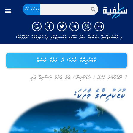
އިތުރަށް ހޯދާ
މި ވެބްސައިޓުގައިވާ ލިޔުންތައް ނަކަލު ކުރާނަމަ މި ވެބްސައިޓަށާއި ލިޔުންތެރިއާއަށް ހަވާލާދެއްވާ!
ކުޑަކުދިންގެ ވާހަކަ: ދެ ގަލުގެ މެސެޖް
7 ނޮވެމްބަރު 2015
/
ކުޑަކުދިން
/
އަލް އުޚްތު ތަސްނީމް ޢަލީ