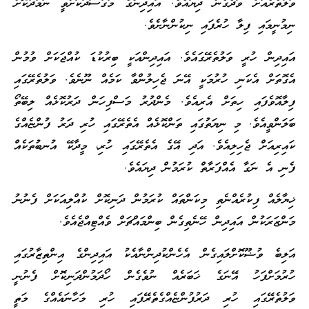
ވަލުތެރެއަށް ވަދެގެން ދިޔައެވެ. އައިދިންގެ މަގުސަދަކަށްވީ ނަމާދުކޮށް
ނިމުނީމައި ފިލާ ހުރެފައި ނިކުންނާށެވެ.
އައިދިން ހުރީ ވަލުތެރޭގައެވެ. އައިދިންއަކީ ބިރުކުޑަ ކުއްޖަކަށް ވުމުން
އެގޮތަށް އެކަނި ހުރުމަކީ އޭނަ ޖެހިލުންވާ ކަމެއް ނޫނެވެ. ވަލުތެރޭގައި
ފިލާއޮވެފައި ހިތަށް އެރިއެވެ. މެންދުރު މަސްފިހަން ދަރުކޮޅެއް ލިބޭތޯ
ބަލަންވީއެވެ. މި ނިޔަތުގައި ތަންކޮޅެއް އެތެރޭގައި ހުރި ދަރު ފުންޏެއްގެ
ކައިރިއަށް ޖެހިލިއެވެ. އަދި އޭގެ އެތެރޭގައި ހުރި، މީދާކޭ އުނބުތަކެއް
ފެނި އެ ނަގާ އެއްފަރާތް ކުރަމުން ދިޔައެވެ.
ޚިޔާލެއް ފިކުރެއްނެތި މިކަންތައް ކުރަމުން ދަނިކޮށް ކުއްލިއަކަށް ފެނުނު
މަންޒަރަކުން އައިދިން ހޭނެތިގެން ބިންމައްޗަށް ވެއްޓިއްޖެއެވެ.
އަލިބެ ވުޟޫކޮށްލައިގެން އެހެންކުދިންނާއެކު އައިދިންގެ އިންތިޒާރުގައި
ހުރުމަށްފަހު އޭނަގެ ޚަބަރެއް ނުވެގެން ހޯދަމުންދަނިކޮށް ފެނުނީ
ވަލުތެރޭގައި ހުރި ދަރުފުންޏެއްގެތެރޭފައި ހުރި މަހާނައެއްގެ މަތީ