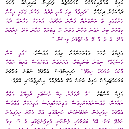
އަލިބެ އޯގާތެރިކަމާއެކު ކުޑަކުއްޖެއް ފަދައިިން އައިދިންއާ ވާހަކަ
ދައްކަމުން ދިޔައެވެ.
“ދަރިފުޅު ތިޔަ ބުނީ ތެދެއް. މަހާނަ ގަލަކީ މީހުން
މަރުވެފައި ވާ ތަންތަނުން ފެންނަ އެއްޗެއް. އެކަމަކު މަހާނަގާ ދެކެ
ތިގޮތަށް ބިރު ނުގަނެ މަހާނަ ގަލުން ދޭ އިބުރަތް ހަދާން ކުރޭ. ޚިޔާލަށް
ގެނޭ. އެ ދެ ގާ ދޭ މެސެޖާމެދު ވިސްނާ “
އަލިބެގެ ވާހަކަ އަޑުއަހަންހުރެ ވިއާމް އެއްސެވެ.
“އެއީ ކޮން
މެސެޖެއް؟ ނިކަން ބުނެދީބަލާ. އަހަރެމެން އަބަދުވެސް އަލިބެ ދައްކާ
ވާހަކަ އަޑުއަހާ ހިތްވޭ.”
އައިދިންވެސް އެއްޗެކޭ ނުބުނެ މައްޗަށް
ބަލަހައްޓައިގެން އަލިބެ ބުނަން އުޅޭ އެއްޗެއްގެ އިންތިޒާރުގައި އޮތެވެ.
އަލިބެ ބުންޏެވެ.
“އެ ދެގަލުން ލިބޭ މެސެޖަކީ ދުނިޔޭގެ އަގެއް
ނެތްކަން. މުއްސަންޖަކަށްވިއަސް ފަގީރަކަށްވިއަސް އެމީހަކަށް އެއްވެސް
އެއްޗެއް ހިފައިގެން ނުދެވޭނެކަން. ދުނިޔޭގައި އުޅޭ ގެދޮރު ހިފައިގެން
ނުދެވޭ ކަން. އޭގެ ބަދަލުގައި ފެންނާނީ ވެލިފުންޏަކާއި ދެ ގާ. ވީމާ