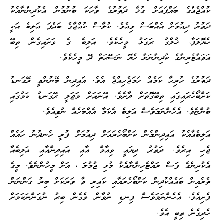
ކުއްޖެއްގެ ބައްޕައަށް ގުޅާ ދަތުރުގެ ވާހަކަ ބުނުމުން އެކުދިންނާއެކު
ދަތުރު ދިއުމަށް އެއްބަސް ވިއެވެ. ކުލާސް ކުއްޖާގެ ބައްޕަ އަލިބެ އަކީ
ހެޔޮލަފާ، ޚުލްގު ރަގަޅު މީހެކެވެ. އަލިބެ ގެ ވަށައިގެން ތިބޭ
އަވައްޓެރިންގެ ކުދިންނަށް ހެޔޮ ނަސޭޙަތް ދޭ މީހެކެވެ.
ދަތުރުގެ ހުރިހާ ކަމެއް ހަމަޖެހިއްޖެ އެވެ. އަައިދިން ބޭނުންވީ ރޭގަނޑު
ކަށްބޯހެރައިގައި ތިބޭގޮތަށް ދާށެވެ. އޭނައަށް މަޖަލީ ރޭގަނޑު ކަމުގައި
ބުންޏެވެ. އެހެންނަމަވެސް އަލިބެ އެކަމާ އެއްބަހެއް ނުވިއެވެ.
އަލިބެއާއެކު އައިދިންމެން ކަށްބޯހެރައަށް ދިއުމަށް ފުރީ ހެނދުނު ހައެއް
ޖެހި އިރެވެ. ދަތުރު ދިޔައީ ވިއާމް އާއި އައިދިންއާއި އަލިބެއާ
އެކުދިންގެ ފަސް ރައްޓެހިންނާއެކު މުޅި ޖުމުލަ ، އަށް މީހުންނެވެ. މީގެ
ތެރެއިން ބައެއްކުދިން ކަށްބޯހެރައާއި ކައިރި ވާ ވަރަކަށް ބިރު ގަންނަން
ފެށިއެވެ. އެހެންނަމަވެސް ފިނޑި ނުވާން ވެގެން ބިރު ނުގަންނަކަމަށް
ހެދިގެން ތިބީ އެވެ.