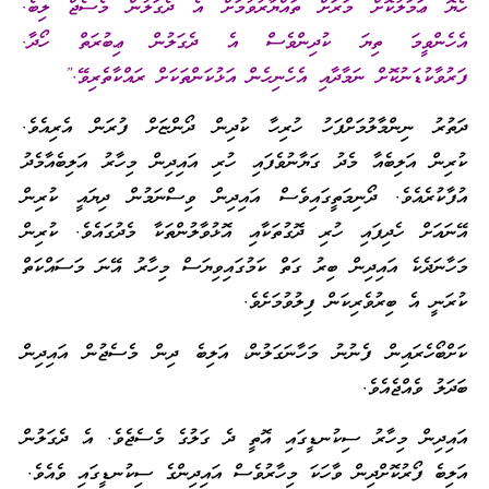
ހެޔޮ ޢަމަލުކޮށް މަރަށް ތައްޔާރުވުމަށް އެ ދެގަލުން މެސެޖް ލިބެ.
އެހެންވީމަ ތިޔަ ކުދިންވެސް އެ ދެގަލުން ޢިބުރަތް ހޯދާ.
ފަރުވާކުޑަނުކޮށް ނަމާދާއި އެހެނިހެން އަޅުކަންތަކަށް ރައްކާތެރިވޭ.”
ދަތުރު ނިންމާލުމަށްފަހު ހުރިހާ ކުދިން ދޯންޏަށް ފުރަން އެރިއެވެ.
ކުރިން އަލިބެއާ މެދު ގަޔާނުވެފައި ހުރި އައިދިން މިހާރު އަލިބެއާމެދު
އުފާކުރެއެވެ. ދޯނިމަތީގައިވެސް އައިދިން ވިސްނަމުން ދިޔައީ ކުރިން
އޭނައަށް ހެދިފައި ހުރި ދޮގުތަކާއި އޮޅުވާލުންތަކާ މެދުގައެވެ. ކުރިން
މަހާނަދެކެ އައިދިން ބިރު ގަތް ކަމުގައިވިޔަސް މިހާރު އޭނަ މަސައްކަތް
ކުރަނީ އެ ބިރުވެރިކަން ފިލުވުމަށެވެ.
ކަށްބޯހެރައިން ފެނުނު މަހާނަގަލުން، އަލިބެ ދިން މެސެޖުން އައިދިން
ބަދަލު ވެއްޖެއެވެ.
އައިދިން މިހާރު ސިކުނޑީގައި އޮތީ ދެ ގަލުގެ މެސެޖެވެ. އެ ދެގަލުން
އަލިބެ ފޯރުކޮށްދިން ވާހަކަ މިހާރުވެސް އައިދިންގެ ސިކުނޑީގައި ވެއެވެ.