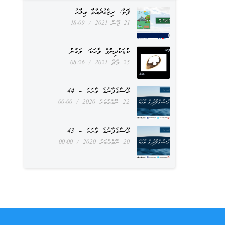
ފޮތް: ރިޒްޤުދެއްވާ އިލާހު
21 ޖޫން 2021
18:09
ކުޑަކުދިންގެ ވާހަކަ: ލަކުނު
25 މާޗް 2021
08:26
މޫސާގެފާނުގެ ވާހަކަ – 44
22 ނޮވެމްބަރު 2020
00:00
މޫސާގެފާނުގެ ވާހަކަ – 43
20 ނޮވެމްބަރު 2020
00:00