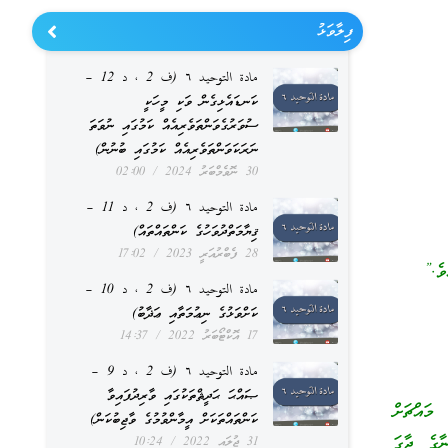
ފިލާވަޅު
مادة التوحيد ٦ (ف 2 ، د 12 –
ކަނޑައެޅިގެން ވަކި މީހަކީ
ސުވަރުގެވަންތަވެރިއެއް ކަމުގައި ނުވަތަ
ނަރަކަވަންތަވެރިއެއް ކަމުގައި ބުނުން)
30 ނޮވެމްބަރު 2024
02:00
مادة التوحيد ٦ (ف 2 ، د 11 –
ޤިޔާމަތްދުވަހުގެ ކަންތައްތައް)
28 ފެބްރުއަރީ 2023
17:02
ވެ.”
مادة التوحيد ٦ (ف 2 ، د 10 –
ކަށްވަޅުގެ ނިޢުމަތާއި ޢަޛާބު)
17 އޮކްޓޯބަރު 2022
14:37
مادة التوحيد ٦ (ف 2 ، د 9 –
ޞައްޙަ ޙަދީޘްތަކުގައި ވާރިދުފައިވާ
 މައްޗަށް
ކަންތައްތަކަށް އީމާންވުމުގެ ވާޖިބުކަން)
ާގެ ޖާގަ
31 ޖުލައި 2022
10:24