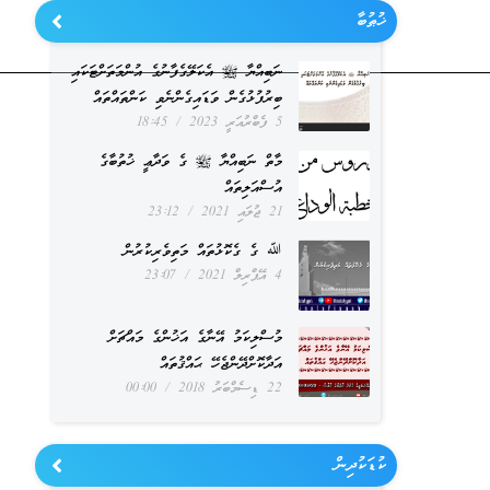
ޚުޠުބާ
ނަބިއްޔާ ﷺ އެކަލޭގެފާނުގެ އުންމަތަށްޓަކައި
ބިރުފުޅުގެން ވަޑައިގެންނެވި ކަންތައްތައް
5 ފެބްރުއަރީ 2023
18:45
މާތް ނަބިއްޔާ ﷺ ގެ ވަދާޢީ ޚުތުބާގެ
އުސްއަލިތައް
21 ޖުލައި 2021
23:12
ﷲ ގެ ގެކޮޅުތައް މަތިވެރިކުރުން
4 އޭޕްރިލް 2021
23:07
މުސްލިކަމު އޭނާގެ އަޚުންގެ މައްޗަށް
އަދާކޮށްދޭންޖެހޭ ޙައްޤުތައް
22 ޑިސެމްބަރު 2018
00:00
ކުޑަކުދިން