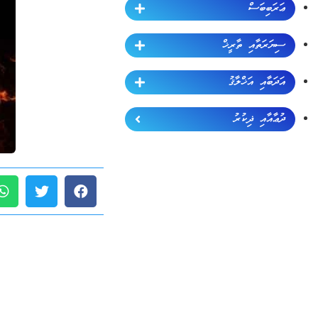
ޢަރަބިބަސް
ސިޔަރަތާއި ތާރީޚް
އަދަބާއި އަޚްލާޤު
ދުޢާއާއި ޛިކުރު