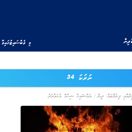
ުދިން
މި ވެބްސައިޓުގައިވާ 
ނަރަކަ 34
ީދާއާއި ފިރުޤާތައް
,
ދީން
/
އައްޝައިޚް ޝިހާމް މުޙައްމަދު