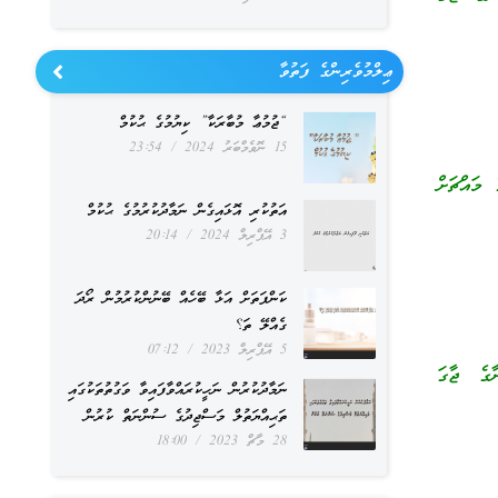
ޢިލްމުވެރިންގެ ފަތުވާ
“ޖުމުޢާ މުބާރަކާ” ކިޔުމުގެ ޙުކުމް
15 ނޮވެމްބަރު 2024
23:54
 މައްޗަށް
އަތުކުރި އޮޅައިގެން ނަމާދުކުރުމުގެ ޙުކުމް
3 އޭޕްރިލް 2024
20:14
ކަންފަތަށް އަޅާ ބޭހެއް ބޭނުންކުރުމުން ރޯދަ
ގެއްލޭ ތަ؟
5 އޭޕްރިލް 2023
07:12
ާގެ ޖާގަ
ނަމާދުކުރުން ނަހީކުރައްވާފައިވާ ވަގުތުތަކުގައި
ތަޙިއްޔަތުލް މަސްޖިދުގެ ސުންނަތް ކުރުން
28 މާޗް 2023
18:00