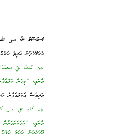
4.ރަސޫލު ﷲ
صلى الله
އެކަލޭގެފާނު ޙަދީޘް ކުރެއްވ
(من كذَبَ عليَّ متعمِّدًا
މާނައީ: “ތިމަން ކަލޭގެފާނ
އަދިވެސް އެކަލޭގެފާނު ހަދީ
(إن كذبا علي ليس كك
މާނައީ: “ހަމަކަށަވަރުން ތ
ދޮގުހެދުން ކަހަލަ ކަމެއް