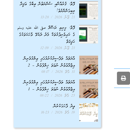
ފޮތް: ޤުރުއާނާއި ސުންނަތުން ތިބާގެ ޢަޤީދާ
ލިބިގަންނާށެވެ!
21 ޖޫން 2026
13:28
ފޮތް: ކީރިތި ރަސޫލާ صلى الله عليه وسلم
ގެ ކައިވެނިފުޅުތަކާ މެދު ދެކެވޭ ވާހަކަތަކުގެ
ޙަޤީޤަތް
21 ޖޫން 2026
12:39
އާޔަތެއް ތަފްސީރުކުރުމުގައި ޢިލްމުވެރިން
އިޖްމާޢުވުން ނުވަތަ ޚިލާފުވުން – 2
31 މާޗް 2026
08:17
އާޔަތެއް ތަފްސީރުކުރުމުގައި ޢިލްމުވެރިން
އިޖްމާޢުވުން ނުވަތަ ޚިލާފުވުން – 1
25 މާޗް 2026
08:22
ޢީދު ފާހަގަކުރުން
19 މާޗް 2026
16:23