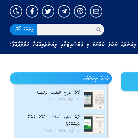
އިތުރަށް ހޯދާ
ލިޔުންތައް ނަކަލު ކުރާނަމަ މި ވެބްސައިޓަށާއި ލިޔުންތެރިއާއަށް ހަވާލާދެއްވާ!
ފަހުގެ ލިޔުންތައް
ފޮތް: شرح العقيدة الواسطية
21 ޖޫން 2026
13:54
ފޮތް: تعليم الصلاة | ނަމާދު ކުރަން
ދަސްކުރަމާ
21 ޖޫން 2026
13:40