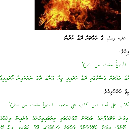
 عليه وسلم
ގެ މައްޗަށް ދޮގު ހެދުން:
ިއެވެ.
1
 فلْيتبوأْ مقعدَه من النار)
ުގެ މައްޗަށް ގަސްތުގައި ދޮގު ހަދައިފި މީހާ އޭނާގެ ޖާގަ ނަރަކައިން ހޯދައިފިއެ
ޘް ކުރެއްވިއެވެ.
2
ذب على أحد فمن كذب علي متعمدا فليتبوأ مقعده من النار)
ިމަން ކަލޭގެފާނުގެ މައްޗަށް ދޮގުހެދުމަކީ ތިޔަބައިމީހުންގެ ތެރެއިން މީހެއްގެ
 ނޫނެވެ. ތިމަން ކަލޭގެފާނުގެ މައްޗަށް ގަސްތުގައި ދޮގު ހަދައިފި މީހާ އޭނ