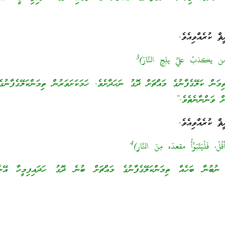
ޘް ކުރެއްވިއެވެ.
3
 يكذبْ عليَّ يلِجِ النَّارَ)
މަން ކަލޭގެފާނުގެ މައްޗަށް ދޮގު ނަހަދާށެވެ. ހަމަކަށަވަރުން ތިމަންކަލޭގެފާނުގެ
ށް ވަންނާނެތެވެ.”
ޘް ކުރެއްވިއެވެ.
4
 فَلْيَتَبَوَّأْ مقعدَه مِنَ النَّارِ)
ު ނުބުނާ ބަހެއް ތިމަންކަލޭގެފާނުގެ މައްޗަށް ބުނެ ދޮގު ހަދައިފިމީހާ އޭނ