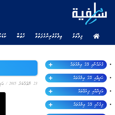
ފިލާވަޅު
ޢިލްމުވެރިންގެ ފަތުވާ
ޚުޠުބާ
ކުޑަކ
ޤުރުއާނާއި އޭގެ ޢިލްމުތައް
ޙަދީޘާއި އޭގެ ޢިލްމުތައް
23 ނޮވެމްބަރު 2015
/
ޢަޤ
ޢަޤީދާއާއި ފިރުޤާތައް
ފިޤުހާއި އޭގެ ޢިލްމުތައް