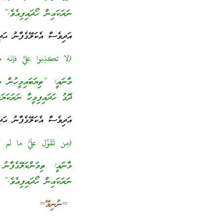
ނަރަކައިން ހޯދައިފިއެވެ.”
އަދިވެސް އެކަލޭގެފާނު ޙަދީ
(لا تكذِبوا عليَّ فإنه من
މާނައީ: “ތިޔަބައިމީހުން ތި
ދޮގު ހަދައިފިމީހާ ނަރަކަޔަ
އަދިވެސް އެކަލޭގެފާނު ޙަދީ
(من تَقَوَّل علَيَّ ما لم أقُلْ،
މާނައީ: ތިމަންކަލޭގެފާނ
ނަރަކައިން ހޯދައިފިއެވެ.”
=ނުނިމޭ=