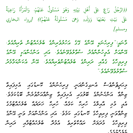
((الرَّجُلُ رَاعٍ عَلَى أَهْلِ بَيْتِهِ وَهْوَ مَسْئُولٌ عَنْهُمْ، وَالْمَرْأَةُ رَاعِيَةٌ
عَلَى بَيْتِ بَعْلِهَا وَوَلَدِهِ وَهىَ مَسْئُولَةٌ عَنْهُمْ)) [رواه البخاري
ومسلم]
މާނައީ:”ފިރިހެނަކީ އޭނާގެ ގޭގެ އަހުލުވެރިންގެ ބެލެހެއްޓުން ތެރިޔާއެވެ.
އޭނާއަށް އެމީހުންނާމެދު ސުވާލުވެވޭނެއެވެ. އަދި އަންހެނާއަކީ އޭނާގެ
ފިރިމީހާގެ ގެއާއި ދަރިންގެ ބެލެއްޓުންތެރިޔާއެވެ. އޭނާ އެކަންކަމާމެދު
ސުވާލުވެވޭނެއެވެ.”
މިޙަދީޘުންވެސް އެނގިގެންދަނީ ފިރިހެނުންގެ ކޮނޑުގައި އެޅިފައިވާ
ޒިންމާ އަންހެނުންގެ ބޮލުގައި އެޅިފައިވާ ޒިންމާއަށްވުރެން ބޮޑުކަމެވެ.
އެއީ މުޅި އާއިލާގެ ހުރިހާ ކަމެއް، ހުރިހާ ޚަރަދެއް ބެލެހެއްޓުމުގެ
ޒިންމާވަނީ ފިރިމީހާގެ ކޮނޑުގައި ކަމެވެ. އަދި އަންހެނާއަށް ވަނީ އޭނާގެ
ފިރިމީހާގެ މުދަލަށް ރައްކާތެރިވެ އެމުދާ ބެލެހެއްޓުމާއި ދަރިން
ބެލެއްޓުމެވެ.