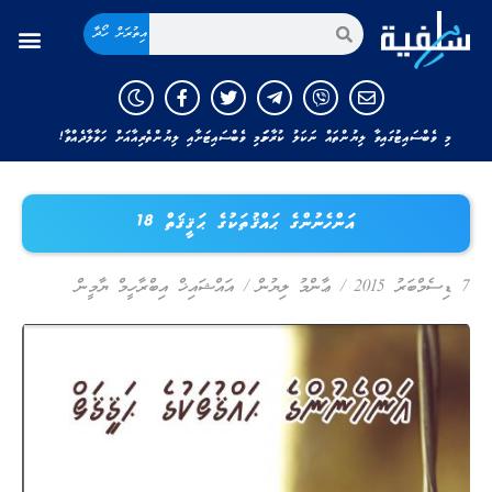
އިތުރަށް ހޯދާ
މި ވެބްސައިޓުގައިވާ ލިޔުންތައް ނަކަލު ކުރާނަމަ މި ވެބްސައިޓަށާއި ލިޔުންތެރިއާއަށް ހަވާލާދެއްވާ!
އަންހެނުންގެ ޙައްޤުތަކުގެ ޙަޤީޤަތް 18
7 ޑިސެމްބަރު 2015
/
ޢާންމު ލިޔުން
/
އައްޝައިޚް އިބްރާހީމް ޔާމީން