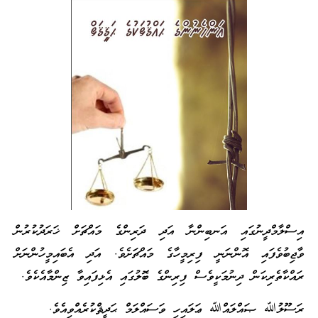
އިސްލާމްދީނުގައި އަނބިންނާ އަދި ދަރިންގެ މައްޗަށް ޚަރަދުކުރުން
ވާޖިބުވެފައި އޮންނަނީ ފިރިމީހާގެ މައްޗަށެވެ. އަދި އެބައިމީހުންނަށް
ރައްކާތެރިކަން ދިނުމަކީވެސް ފިރިންގެ ބޮލުގައި އެޅިފައިވާ ޒިންމާއެކެވެ.
ރަސޫލުﷲ ޞައްލައްﷲ ޢަލައިހި ވަސައްލަމް ޙަދީޘްކުރެއްވިއެވެ.