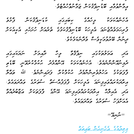
އީމާންވުމާއި ބޮޑުނިފާޤުކަން ޖަމާނުވާހުއްޓެވެ.
އެހެނެއްކަމަކު މީހެއްގެ ކިބައިގައި ކުޑަނިފާޤުކަން ފާޅުވެ
ފުރިހަމަވެއްޖެނަމަ އެމީހަކު ބޮޑުނިފާޤުކަމުގެ ތެރެއަށް ހުށަހެޅި އެކީއެކަށް
ދީނުން ބޭރުވުމަކީވެސް ވެދާނެކަމެކެވެ.
އަދި ޢަމަލުތަކުގައި ނިފާޤްވާ މީހާ ދާއިމަށް ނަރަކައިގައި
ދެމިނުއޮންނާނެއެވެ. އެހެނެއްކަމަކު އޭނާއާމެދު ޙުކުމްކުރެވޭނީ ބޮޑެތި
ފާފަތަކުގެ އަހުލުވެރިންނާމެދު ޙުކުމްކުރާ ފަދައިންނެވެ. ﷲ ތަޢާލާ
އިރާދަކުރައްވައިފިނަމަ އެމީހަކަށް ފާފަފުއްސަވާ ސުވަރުގެ ވައްދަވައެވެ.
އަދި އެއިލާޙް އިރާދަކުރައްވައިފިނަމަ އޭނާގެ ފާފަތަކަށް ޢަޒާބުދެއްވާ
އެއަށްފަހު ސުވަރުގެ ވައްދަވައެވެ.
=ނުނިމޭ=
މިލިޔުމުގެ އެހެނިހެން ބައިތައް