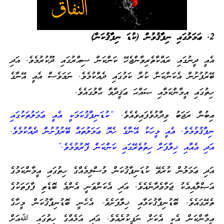
2. ޢަމަލުގައި ނިފާޤުވުން (ކުޑަ ނިފާޤުކަން)
އެއީ ދީނުގައި ރައްކާތެރިވާންޖެހޭ ކަންކަން ސިއްރުގައި ދޫކުރުމެވެ. އަދި
ބޭރުފުށުން އެކަންކަން ކުރާ ކަމުގައި ދެއްކުމެވެ. ނަމަވެސް އެއީ އޭނާގެ
ހިތުގައި އީމާންކަމާއި ޞައްޙަ ޢަޤީދާވާ ޙާލުގައެވެ.
އިބުން ރަޖަބު ވިދާޅުވެފައިވެއެވެ.
“ކުޑަނިފާޤުކަމަކީ އެއީ ޢަމަލުތަކުގައި
ނިފާޤުވުމެވެ. އެއީ މީހަކު އޭނާގެ ހެޔޮ ޢަމަލުތައް ބޭރުފުށުން ދެއްކުމެވެ.
އަދި އެއާއި ޚިލާފަށް ހިތުތެރޭގައި ކަންކަން ފޮރުވުމެވެ.”
އަދި ޢަމަލުން ކުރެވޭ ކުޑަނިފާޤުކަން މުސްލިމެއްގެ ހިތުގައި އީމާންކަމުގެ
އަޞްލާއިއެކު ޖަމާވެދާނެއެވެ. އަދި އެކަންވަނީ އެންމެ ބޮޑެތި ފާފަތަކުގެ
ތެރޭގައެވެ. ބޮޑުނިފާޤުކަމާއި ޚިލާފަށެވެ. އެހެނީ ބޮޑުނިފާޤުކަން މީހާގެ
އީމާންކަން އެކީ އެކަށް ނަފީކުރެއެވެ. އަދި އަޅެއްގެ ހިތުގައި ﷲއަށް