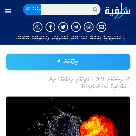
އިތުރަށް ހޯދާ
މި ވެބްސައިޓުގައިވާ ލިޔުންތައް ނަކަލު ކުރާނަމަ މި ވެބްސައިޓަށާއި ލިޔުންތެރިއާއަށް ހަވާލާދެއްވާ!
ނިފާޤުކަން 4
18 ޑިސެމްބަރު 2015
/
ޢަޤީދާއާއި ފިރުޤާތައް
,
ދީން
/
އައްޝައިޚް ޙަސަން ފައިޞަލް