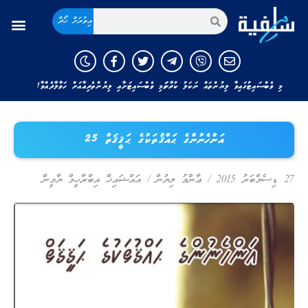
އިތުރަށް ހޯދާ
މި ވެބްސައިޓުގައިވާ ލިޔުންތައް ނަކަލު ކުރާނަމަ މި ވެބްސައިޓަށާއި ލިޔުންތެރިއާއަށް ހަވާލާދެއްވާ!
އަންހެނުންގެ ޙައްޤުތަކުގެ ޙަޤީޤަތް 25
27 ޑިސެމްބަރު 2015
/
ޢާންމު ލިޔުން
/
އައްޝައިޚް އިބްރާހީމް ޔާމީން