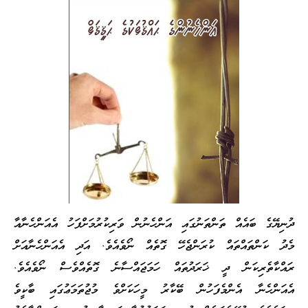
ދުނިޔޭގެ ބައެއް ތަންތަނުގައި އަންހެނުން ވަރިކުރުމަށްފަހު އެއަންހެނާއާ
މެދު ކަންތައްތައް ކުރަންޖެހޭ ގޮތެއް ނޯވެއެވެ. އަދި އެއަންހެނާއަށް
ރައްކާތެރިކަން ދީ ޚަރަދުތައް ހަމަޖައްސާނެ ގޮތެއްވެސް ނޯވެއެވެ.
އެއަންހެނާ އެންމެފަހުން ބޭކާރު މީހަކަށްވެ މުޖުތަމަޢުގައި ބާކީވެ