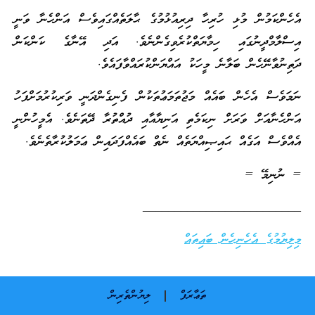
އެހެންކަމުން މުޅި ހުރިހާ ދިރިއުޅުމުގެ ޙާލަތެއްގައިވެސް އަންހެނާ ވަނީ
އިސްލާމްދީނުގައި ހިމާޔަތްކުރެވިގެންނެވެ. އަދި އޭނާގެ ކަންކަން
ދަތިނުވާނޭހެން ބަލާނެ މީހަކު އައްޔަންކުރައްވާފައެވެ.
ނަމަވެސް އެހެން ބައެއް މަޖުތަމަޢުތަކުން ފެނިގެންދަނީ ވަރިކުރުމަށްފަހު
އަންހެނާއަށް ވަރަށް ނިކަމެތި އަނިޔާއާއި ދުއްތުރާ ދޭތަނެވެ. އެމީހުންނީ
އެއްވެސް އަގެއް ޙައިޞިއްޔަތެއް ނެތް ބައެއްފަދައިން ޢަމަލުކުރާތެނެވެ.
= ނުނިމޭ =
_________________________
މިލިޔުމުގެ އެހެނިހެން ބައިތައް
ތަޢާރަފް
ލިޔުންތެރިން