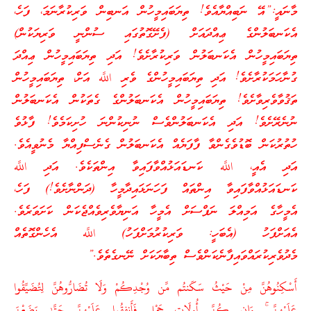
މާނައީ:”އޭ ނަބިއްޔާއެވެ! ތިޔަބައިމީހުން އަނބިން ވަރިކުރާނަމަ، ފަހެ،
އެކަނބަލުންގެ ޢިއްދައަށް (ފެށޭގޮތުގައި ސުންނީ ވަރިޔަކުން)
ތިޔަބައިމީހުން އެކަނބަލުން ވަރިކުރާށެވެ! އަދި ތިޔަބައިމީހުން ޢިއްދަ
ގުނާހަމަކުރާށެވެ! އަދި ތިޔަބައިމީހުންގެ ވެރި اللَّه އަށް، ތިޔަބައިމީހުން
ތަޤުވާވެރިވާށެވެ! ތިޔަބައިމީހުން އެކަނބަލުންގެ ގެތަކުން އެކަނބަލުން
ނުނެރޭށެވެ! އަދި އެކަނބަލުންވެސް ނުނިކުންނަ ހުށިކަމެވެ! ފާޅުވެ
ހުތުރުކަން ބޮޑުވެގެންވާ ފާފަޔެއް އެކަނބަލުން ގެނެސްފިއްޔާ މެނުވީއެވެ.
އަދި އެއީ، اللَّه ކަނޑައަޅުއްވާފައިވާ އިންތަކެވެ. އަދި اللَّه
ކަނޑައަޅުއްވާފައިވާ އިންތައް ފަހަނަޅައިދާމީހާ (ދަންނާށެވެ!) ފަހެ،
އެމީހާގެ އަމިއްލަ ނަފްސަށް އެމީހާ އަނިޔާވެރިވެއްޖެކަން ކަށަވަރެވެ.
އެއަށްފަހު (އެބަހީ: ވަރިކުރުމަށްފަހު) اللَّه އެހެންގޮތެއް
މެދުވެރިކުރައްވައިފާނެކަންވެސް ތިބާޔަކަށް ނޭނގެތެވެ.”
أَسْكِنُوهُنَّ مِنْ حَيْثُ سَكَنتُم مِّن وُجْدِكُمْ وَلَا تُضَارُّوهُنَّ لِتُضَيِّقُوا
عَلَيْهِنَّ
ۚ
وَإِن كُنَّ أُولَاتِ حَمْلٍ فَأَنفِقُوا عَلَيْهِنَّ حَتَّىٰ يَضَعْنَ