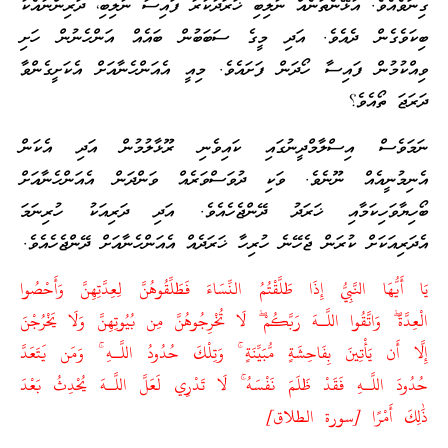
ގިނަވެއެވެ. އުޅޭނެތަނެއް ނުލިބި ޚަރަދުކުރާ ފައިސާ ނުލިބި، ދަރިންނާއެކު
ބިކަވެގެން ދެއެވެ. އަދި މީގެ ސަބަބުން ބައެއް އަންހެނުން ހަށި
ވިއްކުމުން ފައިސާ ހޯދަން ފަށައެވެ. މިއީ އެއަންހެނާއަށް އެކަށީގެންވާ
ދަރަޖަ ތޯއެވެ؟
ނަމަވެސް އިސްލާމްދީނުގައި ކައިވެނި ރޫޅާލުމުން އަދި އެކަން
އެނިމުނީއެއް ނޫނެވެ. ވަކި ދުވަސްވަރެއް ވަންދަން އެއަންހެނާއަށް
ބޯހިޔާވަހިކަމާއި ޚަރަދު ދޭންޖެހެއެވެ. އަދި ދަރިއަކު ހުރިނަމަ
އެދަރިއަކަށް ކުރަން ޖެހޭނެ ހުރިހާ ޚަރަދެއް އެއަންހެނާއަށް ދޭންޖެހެއެވެ.
يَا أَيُّهَا النَّبِيُّ إِذَا طَلَّقْتُمُ النِّسَاءَ فَطَلِّقُوهُنَّ لِعِدَّتِهِنَّ وَأَحْصُوا
الْعِدَّةَ
ۖ
وَاتَّقُوا اللَّـهَ رَبَّكُمْ
ۖ
لَا تُخْرِجُوهُنَّ مِن بُيُوتِهِنَّ وَلَا يَخْرُجْنَ
إِلَّا أَن يَأْتِينَ بِفَاحِشَةٍ مُّبَيِّنَةٍ
ۚ
وَتِلْكَ حُدُودُ اللَّـهِ
ۚ
وَمَن يَتَعَدَّ
حُدُودَ اللَّـهِ فَقَدْ ظَلَمَ نَفْسَهُ
ۚ
لَا تَدْرِي لَعَلَّ اللَّـهَ يُحْدِثُ بَعْدَ
ذَٰلِكَ أَمْرًا [سورة الطلاق]