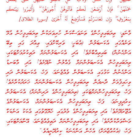
حَمْلَهُنَّ
ۚ
فَإِنْ أَرْضَعْنَ لَكُمْ فَآتُوهُنَّ أُجُورَهُنَّ
ۖ
وَأْتَمِرُوا بَيْنَكُم
بِمَعْرُوفٍ
ۖ
وَإِن تَعَاسَرْتُمْ فَسَتُرْضِعُ لَهُ أُخْرَىٰ [سورة الطلاق]
މާނައީ: ތިޔަބައިމީހުންގެ ތަނަވަސްކަން ހުރިވަރަކުން ތިޔަބައިމީހުން އުޅޭ
ތަނެއްގައި އެކަނބަލުން (އެބަހީ: ވަރިކޮށްފައި، ޢިއްދަ ގައި ތިބޭ
އަންހެނުން) ބައިތިއްބާށެވެ! އަދި އެކަނބަލުންނަށް ދަތިކުރުމަށްޓަކައި،
ތިޔަބައިމީހުން އެކަނބަލުންނަށް ގެއްލުން ނުދޭށެވެ! އަދި މާބަނޑު
އަންހެނުން ކަމުގައި އެކަނބަލުން ވެއްޖެނަމަ، ފަހެ، އެކަނބަލުން ދަރި
ވިހައިފުމަށް ދާނދެން ތިޔަބައިމީހުން އެކަނބަލުންނަށް ޚަރަދުކުރާށެވެ!
ފަހެ، ތިޔަބައިމީހުންނަށްޓަކައި (ތިޔަބައިމީހުންގެ ދަރިންނަށް) އެކަނބަލުން
ކިރުދީފިނަމަ، ފަހެ، ތިޔަބައިމީހުން އެކަނބަލުންނަށް، އެކަނބަލުންގެ
އުޖޫރަދޭށެވެ! އަދި ތިޔަބައިމީހުންގެ މެދުގައި ހެޔޮގޮތުގައި އެކަކު އަނެކަކާ
މަޝްވަރާކުރާށެވެ! އަދި ތިޔަބައިމީހުންނަށް ދަތިވެއްޖެނަމަ، އޭނާޔަށްޓަކައި،
ފަހެ، (އެކުއްޖާޔަށް) އެހެން އަންހެނަކު ކިރުދޭނީއެވެ.”