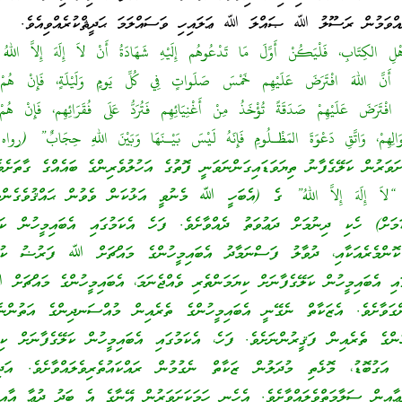
ްވަމުން ރަސޫލު ﷲ ޞައްލަ ﷲ ޢަލައިހި ވަސައްލަމަ ޙަދީޘްކުރެއްވިއެވެ.
ْلِ الكِتَابِ، فَلْيَكُنْ أَوَّلَ مَا تَدْعُوهُم إِلَيْهِ شَهَادَةُ أَنْ لاَ إِلَهَ إِلاَّ اللهُ 
ْهُم أَنَّ اللهَ افْتَرَضَ عَلَيْهِم خَمْسَ صَلَواتٍ فِي كُلِّ يَومٍ وَلَيْلَةٍ، فَإِنْ هُمْ
َ افْتَرَضَ عَلَيْهِمْ صَدَقَةً تُؤْخَذُ مِنْ أَغْنِيَائِهِم فَتُرَدُّ عَلَى فُقَرَائِهِم، فَإِنْ هُم
 أَمْوَالِهِمْ، وَاتَّقِ دَعْوَةَ المَظْـلُومِ فَإِنَهُ لَيْسَ بَيْـنَهَا وَبَيْنَ اللهِ حِجَابٌ” (
ަރުން ކަލޭގެފާނު ތިޔަވަޑައިގަންނަވަނީ ފޮތުގެ އަހުލުވެރިންގެ ބައެއްގެ ގާތަށެވ
 “لاَ إِلَهَ إِلاَّ اللهُ” ގެ (އެބަހީ ﷲ މެނުވީ އަޅުކަން ވެވުން ޙައްޤުވެގެން
މަށް) ހެކި ދިނުމަށް ދަޢުވަތު ދެއްވާށެވެ. ފަހެ އެކަމުގައި އެބައިމީހުން ކަލޭ
 ކޮންމެރެއަކާއި، ދުވާލު ފަސްނަމާދު އެބައިމީހުންގެ މައްޗަށް ﷲ ފަރުޟު ކުރެ
ައި އެބައިމީހުން ކަލޭގެފާނަށް ކިޔަމަންތެރި ވެއްޖެނަމަ، އެބައިމީހުންގެ މައްޗަށް
ގަވާށެވެ. އެޒަކާތް ނެގޭނީ އެބައިމީހުންގެ ތެރެއިން މުއްސަނދިންގެ އަތުންނެ
ުންގެ ތެރެއިން ފަޤީރުންނަށެވެ. ފަހެ، އެކަމުގައި އެބައިމީހުން ކަލޭގެފާނަށް ކިޔ
ގެ އަގުބޮޑު، މޮޅެތި މުދަލުން ޒަކާތް ނެގުމުން ރައްކައުތެރިވެލައްވާށެވެ. އަދ
ުޢާއިން ސަލާމަތްވެލައްވާށެވެ. އެހެނީ ހަމަކަށަވަރުން އޭނާގެ އެ ބަދު ދުޢާ އ