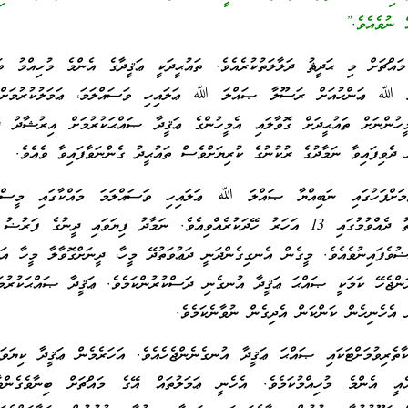
ް ނުވެއެވެ.”
 މައްޗަށް މި ޙަދީޘު ދަލާލަތުކުރެއެވެ. ތައުޙީދަކީ ޢަޤީދާގެ އެންމެ މުހިއްމު ބ
ަ ﷲ ޢަންހުއަށް ރަސޫލާ ޞައްލަ ﷲ ޢަލައިހި ވަސައްލަމަ، ޢަމަލުކުރުމަށް 
ީހުންނަށް ތައުޙީދަށް ގޮވާލައި އެމީހުންގެ ޢަޤީދާ ޞައްޙަކުރުމަށް އިރުޝާދު ދެ
 ދެވިފައިވާ ނަމާދުގެ ރުކުނުގެ ކުރިޔަށްވެސް ތައުޙީދު ގެންނަވާފައިވާ ވެއެވެ.
ވުމަށްފަހުގައި ނަބިއްޔާ ޞައްލަ ﷲ ޢަލައިހި ވަސައްލަމަ މައްކާގައި މީސްތަ
ޞައްޙަ ޢަޤީދާއަށް ދައުވަތު ދެއްވުމުގައި 13 އަހަރު ހޭދަކުރެއްވިއެވެ. ނަމާދު ފިޔަވައި ދީނުގެ ފ
ުޟުވެފައިނުވެއެވެ. މީގެން އެނގިގެންދަނީ ދަޢުވަތުދޭ މީހާ، ދީނަށްގޮވާލާ މީހާ އަ
ންޖެހޭ ކަމަކީ ޞައްޙަ ޢަޤީދާ އުނގެނި ދަސްކުރުންކަމެވެ. ޢަޤީދާ ޞައްޙަކުރުމަށ
 އެހެނިހެން ކަންކަން އެދިގެން ނުވާނެކަމެވެ.
ާތެރިވުމަށްޓަކައި ޞައްޙަ ޢަޤީދާ އުނގެނެންޖެހެއެވެ. އަހަރެމެން ޢަޤީދާ ކިޔަވަ
އެއީ އެންމެ މުހިއްމުކަމެވެ. އެހެނީ ޢަމަލުތައް އޭގެ މައްޗަށް ބިނާވެގެންވ