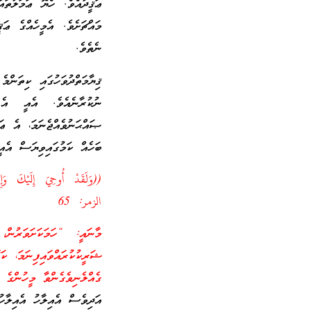
ޢަޤީދާއެވެ. ހެޔޮ ޢަމަލުތަ
މައްޗަށެވެ. އެމީހެއްގެ ޢަ
ނެތެވެ.
ޤިޔާމަތްދުވަހުގައި ކިތަން
ނުކުރާނެއެވެ. އެއީ އެ
ޞައްޙަނުވެއްޖެނަމަ، އެ ޢަ
ބަހެއް ކަމުގައިވިޔަސް އެއީ
((وَلَقَدْ أُوحِيَ إِلَيْكَ وَإ
الزمر: 65
މާނައީ: “ހަމަކަށަވަރުން، 
ޝަރީކުކުރައްވައިފިނަމަ، ކ
ގެއްލެނިވެގެންވާ މީހުންގެ 
އަދިވެސް އެއިލާހު އެއިލާހު