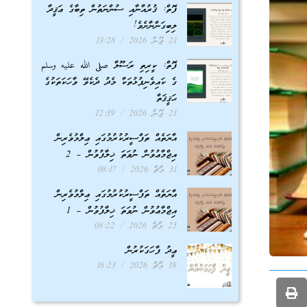
ފޮތް: ޤުރުއާނާއި ސުންނަތުން ތިބާގެ ޢަޤީދާ
ލިބިގަންނާށެވެ!
21 ޖޫން 2026
13:28
ފޮތް: ކީރިތި ރަސޫލާ صلى الله عليه وسلم
ގެ ކައިވެނިފުޅުތަކާ މެދު ދެކެވޭ ވާހަކަތަކުގެ
ޙަޤީޤަތް
21 ޖޫން 2026
12:39
އާޔަތެއް ތަފްސީރުކުރުމުގައި ޢިލްމުވެރިން
އިޖްމާޢުވުން ނުވަތަ ޚިލާފުވުން – 2
31 މާޗް 2026
08:17
އާޔަތެއް ތަފްސީރުކުރުމުގައި ޢިލްމުވެރިން
އިޖްމާޢުވުން ނުވަތަ ޚިލާފުވުން – 1
25 މާޗް 2026
08:22
ޢީދު ފާހަގަކުރުން
19 މާޗް 2026
16:23