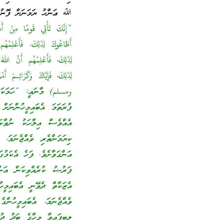
ﷲ ޢަންހު ޔަމަނަށް ފޮނުއ
“إِنَّكَ تَأْتِي قَومًا مِنْ أَه
أَطَاعُوكَ لِذَلِكَ، فَأَعْلِم
لِذَلِكَ، فَأَعْلِمْهُم أَنَّ الله
لِذَلِكَ، فَإِيَّاكَ وَكَرَائِـمَ
ومسلم) މާނައީ: “ހަމަކަށަވ
ފުރަތަމަ އެބައިމީހުންނަށް
އެއްވެސް އިލާހަކު ނުވާކަ
ކިޔަމަންތެރި ވެއްޖެނަމަ،
އަންގަވާށެވެ. ފަހެ އެކަމުގ
ފަރުޟު ކުރެއްވިކަން އަން
އެޒަކާތް ދެވޭނީ އެބައިމީހ
ވެއްޖެނަމަ، އެބައިމީހުން
ލިބިފައިވާ މީހާގެ ބަދު ދ