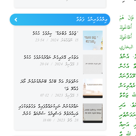
فَإِنْ هُمْ
ޢިލްމުވެރިންގެ ފަތުވާ
 أَطَاعُوكَ
“ޖުމުޢާ މުބާރަކާ” ކިޔުމުގެ ޙުކުމް
ْ أَطَاعُوكَ
15 ނޮވެމްބަރު 2024
23:54
رواه البخاري
ެ. އެންމެ
އަތުކުރި އޮޅައިގެން ނަމާދުކުރުމުގެ ޙުކުމް
3 އޭޕްރިލް 2024
20:14
ވާ އެހެން
ގެފާނަށް
ކަންފަތަށް އަޅާ ބޭހެއް ބޭނުންކުރުމުން ރޯދަ
އްވިކަން
ގެއްލޭ ތަ؟
 ﷲ ޒަކާތް
5 އޭޕްރިލް 2023
07:12
ވެ. އަދި
ނަމާދުކުރުން ނަހީކުރައްވާފައިވާ ވަގުތުތަކުގައި
ތަޙިއްޔަތުލް މަސްޖިދުގެ ސުންނަތް ކުރުން
ަމަންތެރި
28 މާޗް 2023
18:00
ި އަނިޔާ
ާއި ﷲ އާ