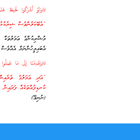
((وَلَوْ أَشْرَكُوا لَحَبِطَ عَن
“އެބޭކަލުންވެސް ޝިރުކުކުރެ
މުޝްރިކުންގެ ޢަމަލުތަކާ ބެ
އެބައިމީހުންނަށް އެއްވެސް 
((وَقَدِمْنَا إِلَى مَا عَمِلُو
“އަދި ޢަމަލުގެ ތެރެއިން 
ކުނޑިފުއްތަކެއް ފަދައިން ލަ
(ނުނިމޭ)