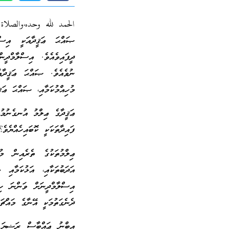
الحمد لله وحده،والصلاة
ޞައްޙަ ޢަޤީދާއަކީ އިސްލ
ދީފައިވެއެވެ. އިސްލާމްދީނ
ނުވެއެވެ. ޞައްޙަ ޢަޤީދާއ
މުހިއްމުކަމާއި، ޞައްޙަ ޢަޤ
ޢަޤީދާގެ ޢިލްމު އުނގެނުމުގ
ފައިދާތަކަކީ ކޮބައިހެއްޔެވެ؟
ޢިލްމުތަކުގެ ތެރެއިން މު
އަދަބުތަކާއި، އަޅުކަމާއި 
އިސްލާމްދީނަށް ވަންނަ ހި
ދެނެގަތުމަކީ އޭނާގެ މައްޗަށ
އިބްނު ޢައްބާސް ރަޟިޔަ ﷲ