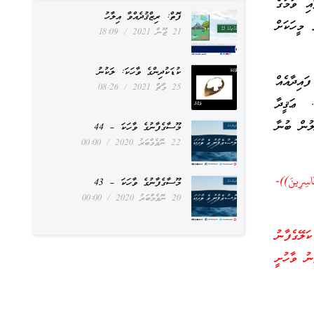
އި ވުމުގެ
ފޮތް: ރިޒްޤުދެއްވާ އިލާހު
 މީހަކަށް
21 ޖޫން 2021
18:09
ކުޑަކުދިންގެ ވާހަކަ: ލަކުނު
ައިދާއެއް
25 މާޗް 2021
08:26
 ޢަޤީދާ
ލުން ބުނާ
މޫސާގެފާނުގެ ވާހަކަ – 44
22 ނޮވެމްބަރު 2020
00:00
اسِرِينَ))-
މޫސާގެފާނުގެ ވާހަކަ – 43
20 ނޮވެމްބަރު 2020
00:00
ަލޭގެފާނު
ނު ވާހުށީ