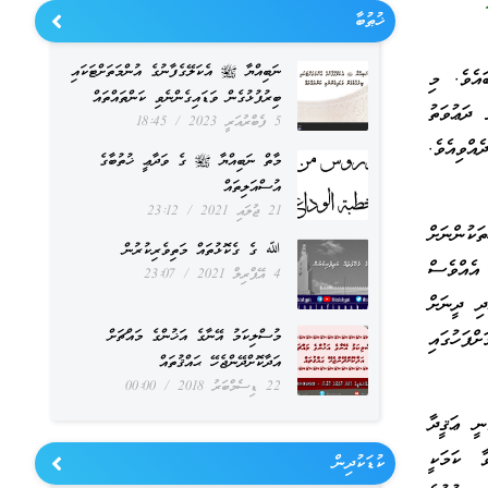
ޚުޠުބާ
ނަބިއްޔާ ﷺ އެކަލޭގެފާނުގެ އުންމަތަށްޓަކައި
ައެވެ. މި
ބިރުފުޅުގެން ވަޑައިގެންނެވި ކަންތައްތައް
ދަޢުވަތު
5 ފެބްރުއަރީ 2023
18:45
އްވިއެވެ.
މާތް ނަބިއްޔާ ﷺ ގެ ވަދާޢީ ޚުތުބާގެ
އުސްއަލިތައް
21 ޖުލައި 2021
23:12
ކުންނަށް
ﷲ ގެ ގެކޮޅުތައް މަތިވެރިކުރުން
ަރުޟު އެއްވެސް
4 އޭޕްރިލް 2021
23:07
ދި ދީނަށް
ްފަހުގައި
މުސްލިކަމު އޭނާގެ އަޚުންގެ މައްޗަށް
އަދާކޮށްދޭންޖެހޭ ޙައްޤުތައް
22 ޑިސެމްބަރު 2018
00:00
ނީ ޢަޤީދާ
ާ ކަމަކީ
ކުޑަކުދިން