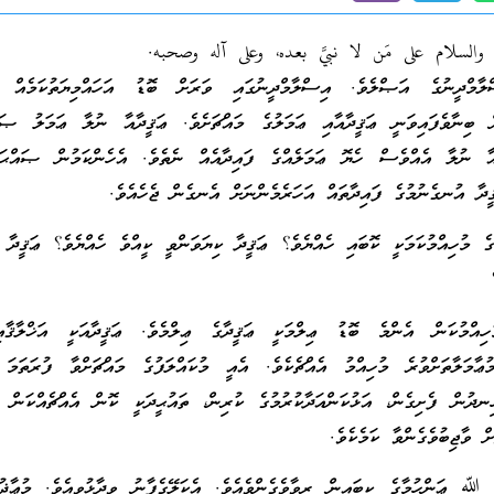
 والسلام على مَن لا نبيَّ بعده، وعلى آله وصحبه.
ާމްދީނުގެ އަޞްލެވެ. އިސްލާމްދީނުގައި ވަރަށް ބޮޑު އަހައްމިޔަތުކަމެއް ޢަ
ް ބިނާވެފައިވަނީ ޢަޤީދާއާއި ޢަމަލުގެ މައްޗަށެވެ. ޢަޤީދާއާ ނުލާ ޢަމަލު ޞައ
ާ ނުލާ އެއްވެސް ހެޔޮ ޢަމަލެއްގެ ފައިދާއެއް ނެތެވެ. އެހެންކަމުން ޞައްޙަ 
ީދާ އުނގެނުމުގެ ފައިދާތައް އަހަރެމެންނަށް އެނގެން ޖެހެއެވެ.
ެ މުހިއްމުކަމަކީ ކޮބައި ހެއްޔެވެ؟ ޢަޤީދާ ކިޔަވަންވީ ކީއްވެ ހެއްޔެވެ؟ ޢަޤީދާ ކ
ހިއްމުކަން އެންމެ ބޮޑު ޢިލްމަކީ ޢަޤީދާގެ ޢިލްމެވެ. ޢަޤީދާއަކީ އަޚްލާޤާއ
މުޢާމަލާތަށްވުރެ މުހިއްމު އެއްޗެކެވެ. އެއީ މުކައްލަފުގެ މައްޗަށްވާ ފުރަތަމަ 
ނދުން ފެށިގެން، އަޅުކަންއަދާކުރުމުގެ ކުރިން، ތައުޙީދަކީ ކޮން އެއްޗެއްކަން 
ް ވާޖިބުވެގެންވާ ކަމެކެވެ.
 ޢަންހުމާގެ ކިބައިން ރިވާވެގެންވެއެވެ. އެކަލޭގެފާނު ވިދާޅުވިއެވެ. މުޢާޛ