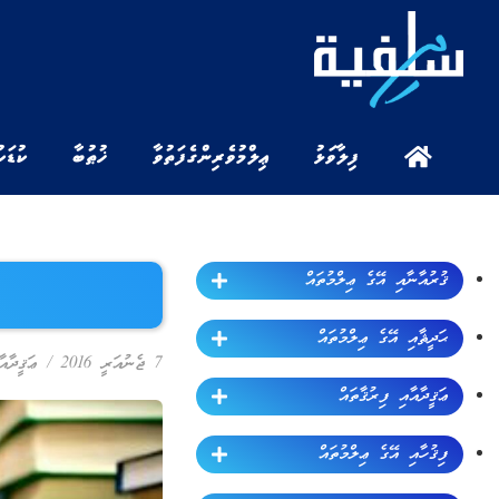
ފިލާވަޅު
ޢިލްމުވެރިންގެ ފަތުވާ
ޚުޠުބާ
ކުޑަކ
ޤުރުއާނާއި އޭގެ ޢިލްމުތައް
ޙަދީޘާއި އޭގެ ޢިލްމުތައް
7 ޖެނުއަރީ 2016
/
ޢަޤީދާއާ
ޢަޤީދާއާއި ފިރުޤާތައް
ފިޤުހާއި އޭގެ ޢިލްމުތައް