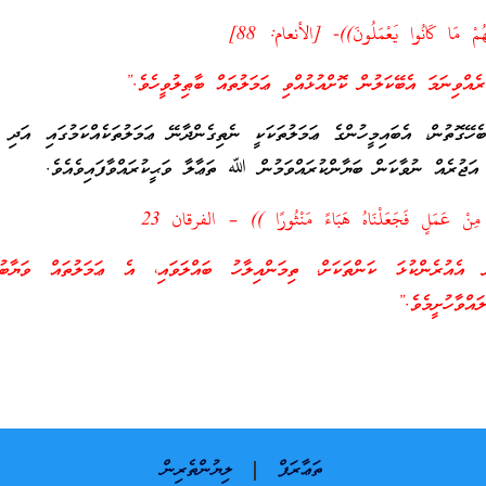
ْهُمْ مَا كَانُوا يَعْمَلُونَ))- [الأنعام: 88]
އްވިނަމަ އެބޭކަލުން ކޮށްއުޅުއްވި ޢަމަލުތައް ބާޠިލުވީހެވެ.”
ހޭގޮތުން، އެބައިމީހުންގެ ޢަމަލުތަކަކީ ނެތިގެންދާނޭ ޢަމަލުތަކެއްކަމުގައި އަދި އ
އަޖުރެއް ނުވާކަން ބަޔާންކުރައްވަމުން ﷲ ތަޢާލާ ވަޙީކުރައްވާފައިވެއެވެ.
ا مِنْ عَمَلٍ فَجَعَلْنَاهُ هَبَاءً مَنْثُورًا )) – الفرقان 23
އެއުރެންކުޅަ ކަންތަކަށް، ތިމަންއިލާހު ބައްލަވައި، އެ ޢަމަލުތައް ވަޔާބުރަ
އްވާހުށީމެވެ.”
ތަޢާރަފް
ލިޔުންތެރިން