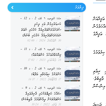
ފިލާވަޅު
ޤީދާއަށް
مادة التوحيد ٦ (ف 2 ، د 12 –
ކަނޑައެޅިގެން ވަކި މީހަކީ
ްޙަވެގެން
ސުވަރުގެވަންތަވެރިއެއް ކަމުގައި ނުވަތަ
ޢަޤީދާގެ
ނަރަކަވަންތަވެރިއެއް ކަމުގައި ބުނުން)
30 ނޮވެމްބަރު 2024
02:00
مادة التوحيد ٦ (ف 2 ، د 11 –
ިޔެވުމުގެ
ޤިޔާމަތްދުވަހުގެ ކަންތައްތައް)
28 ފެބްރުއަރީ 2023
17:02
مادة التوحيد ٦ (ف 2 ، د 10 –
ި ރިވެތި
ކަށްވަޅުގެ ނިޢުމަތާއި ޢަޛާބު)
ވާޖިބެވެ.
17 އޮކްޓޯބަރު 2022
14:37
އިންސާނާ
مادة التوحيد ٦ (ف 2 ، د 9 –
ޞައްޙަ ޙަދީޘްތަކުގައި ވާރިދުފައިވާ
ކަންތައްތަކަށް އީމާންވުމުގެ ވާޖިބުކަން)
ު ރަޟިޔަ
31 ޖުލައި 2022
10:24