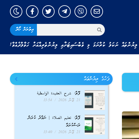
އިތުރަށް ހޯދާ
ލިޔުންތައް ނަކަލު ކުރާނަމަ މި ވެބްސައިޓަށާއި ލިޔުންތެރިއާއަށް ހަވާލާދެއްވާ!
ފަހުގެ ލިޔުންތައް
ފޮތް: شرح العقيدة الواسطية
21 ޖޫން 2026
13:54
ފޮތް: تعليم الصلاة | ނަމާދު ކުރަން
ދަސްކުރަމާ
21 ޖޫން 2026
13:40