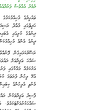
ދެމެދު އެއްވެސް ފަރުދާއެއ
ތައުޙީދުގެ މުހިއްމުކަމުގެ
ޙަދީޘުގައި މުޢާޛު ރަޟިޔ
ދިނުމުގެ ކުރީގައި އެބައިމ
ދީނުގެ އެންމެ މުހިއްމުކަން
ރަސޫލުކަމައިގެން ފޮނުއް
އަޅުކަމެއް މައްކާގައި ފަރ
އުޅޭ މީހުން ފުރަތަމަ ކުރަ
މެނުވީ އެމީހުންގެ ކިބައިން
ފާސިދު ޢަޤީދާތަކުން ރައްކ
ޞައްޙަކުރުމަށްޓަކައެވެ. 