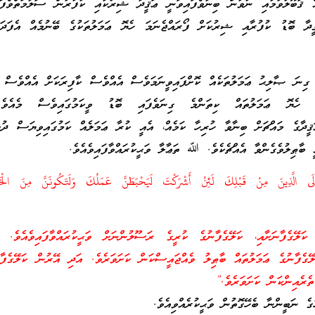
އް ޤަބޫލުވުމާއި ނުވުން ބިނާވެފައިވަނީ ޢަޤީދާ ޝިރުކާއި ކުފުރުން ސަލާމަތްވެފަ
ޤީދާ ބޮޑު ކުފުރާއި ޝިރުކަށް ފޯރައްޖެނަމަ ހެޔޮ ޢަމަލުތަކުގެ ބޭނުމެއް އެފަދަ
މެ ގިނަ ޞާލިޙު ޢަމަލުތަކެއް ކޮށްފައިވީނަމަވެސް އެއްވެސް ކާފިރަކަށް އެއްވެސް ފ
 ހެޔޮ ޢަމަލުތައް ކިތަންމެ ގިނަވެފައި ބޮޑު ވީކަމުގައިވެސް މެއެވެ.
ޤީދާގެ މައްޗަށް ބިނާވާ ހުރިހާ ކަމެއް، އެއީ ކުރާ ޢަމަލެއް ކަމުގައިވިޔަސް ދު
 ބާޠިލުވެގެންވާ އެއްޗެކެވެ. ﷲ ތަޢާލާ ވަޙީކުރައްވާފައިވެއެވެ.
ِلَى الَّذِينَ مِنْ قَبْلِكَ لَئِنْ أَشْرَكْتَ لَيَحْبَطَنَّ عَمَلُكَ وَلَتَكُونَنَّ مِنَ الْخَ
ކަލޭގެފާނަށާއި، ކަލޭގެފާނުގެ ކުރީގެ ރަސޫލުންނަށް ވަޙީކުރައްވާފައިވެއެވެ. ކ
ަލޭގެފާނުގެ ޢަމަލުތައް ބާޠިލު ވެއްޖައީސްކަން ކަށަވަރެވެ. އަދި އޭރުން ކަލޭގެފާ
ތެރެއިންކަން ކަށަވަރެވެ.”
ގެ ނަބީންނާ ބެހޭގޮތުން ވަޙީކުރެއްވިއެވެ.