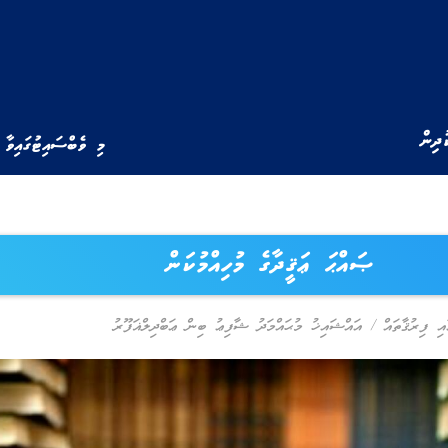
ުދިން
މި ވެބްސައިޓުގައިވާ 
ޞައްޙަ ޢަޤީދާގެ މުހިއްމުކަން
އި ފިރުޤާތައް
/
އައްޝައިޚު މުޙައްމަދު ޝާފިޢު ބިން ޢަބްދިލްޣަފޫރު