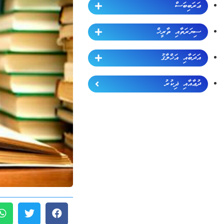
ޢަރަބިބަސް
ސިޔަރަތާއި ތާރީޚް
އަދަބާއި އަޚްލާޤު
ދުޢާއާއި ޛިކުރު