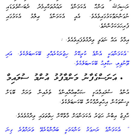
ރަޟިޔަﷲ ޢަންހާ އެކަމަނާގެ ރައުޔުތަކާއިމެދު ދެބަސްވެވަޑައި
ނުގަންނަވާކަމުގައިވެއެވެ. އެއީ އެކަމަނާގެ ޢިލްމު އެކަމުގައި
ފުރިހަމަކަމުންނެވެ.
އިމާމު އައް ނަވަވީ ވިދާޅުވެފައިވެއެވެ. :
“އެކަމަނާއަކީ އެންމެ ކުރީކޮޅު ހިޖުރަކުރެއްވި ބޭކަނބަލެކެވެ. އަދި
ތޫނުފިލި، ޞާލިޙު ބޭކަނބަލެކެވެ.
އަނަސްގެފާނު މަންމާފުޅު އުންމު ސުލައިމް
އުންމު ސުލައިމްއަކީ ޞަޙާބިއްޔާއިންގެ ތެރެއިން ވަރަށް ބޮޑަށް
މީސްތަކުން އިޙްތިރާމްކުރާ ބޭކަނބަލެކެވެ.
ޙާފިޒު އިބްނު ޙަޖަރު އެކަމަނާއަށް މާތްކޮށް ހިތްތަވައި ވިދާޅުވެއެވެ.
” އެކަމަނާގެ ރަނގަޅު ކަންކަމަކީ ބަޔާންކުރެވޭ ވަރަށްވުރެ ގިނަ