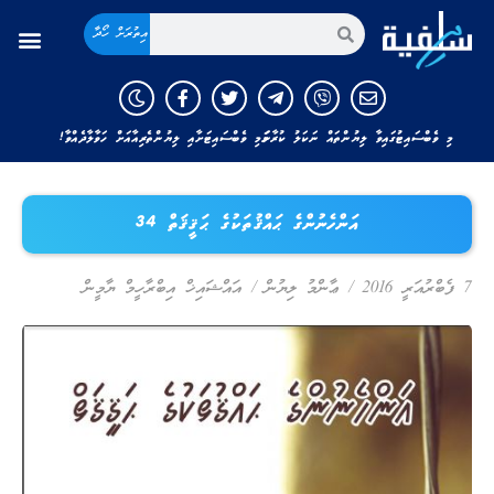
އިތުރަށް ހޯދާ
މި ވެބްސައިޓުގައިވާ ލިޔުންތައް ނަކަލު ކުރާނަމަ މި ވެބްސައިޓަށާއި ލިޔުންތެރިއާއަށް ހަވާލާދެއްވާ!
އަންހެނުންގެ ޙައްޤުތަކުގެ ޙަޤީޤަތް 34
7 ފެބްރުއަރީ 2016
/
ޢާންމު ލިޔުން
/
އައްޝައިޚް އިބްރާހީމް ޔާމީން