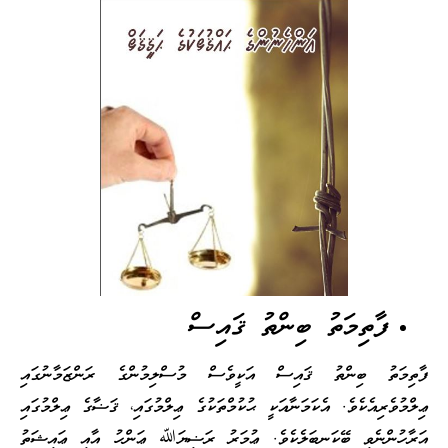
ފާތިމަތު ބިންތު ޤައިސް
ފާތިމަތު ބިންތު ޤައިސް އަކީވެސް މުސްލިމުންގެ ރަންޒަމާނުގައި
ޢިލްމުވެރިއެކެވެ. އެކަމަނާއަކީ ޙުކުމްތަކުގެ ޢިލްމުގައި، ޤަޟާގެ ޢިލްމުގައި
އަރާހުންނެވި ބޭކަނބަލެކެވެ. ޢުމަރު ރަޟިޔަﷲ ޢަންހު އާއި ޢައިޝަތު