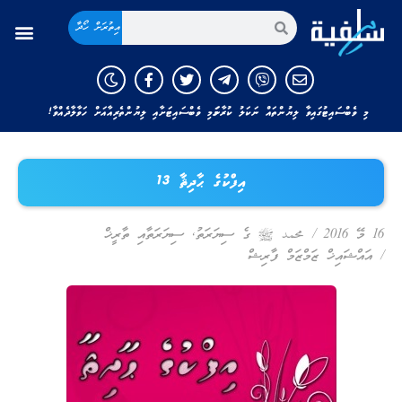
އިތުރަށް ހޯދާ
މި ވެބްސައިޓުގައިވާ ލިޔުންތައް ނަކަލު ކުރާނަމަ މި ވެބްސައިޓަށާއި ލިޔުންތެރިއާއަށް ހަވާލާދެއްވާ!
އިފްކުގެ ޙާދިޘާ 13
16 މޭ 2016
/
محمد ﷺ ގެ ސިޔަރަތު
,
ސިޔަރަތާއި ތާރީޚް
/
އައްޝައިޚް ޒަމްޒަމް ފާރިޝް