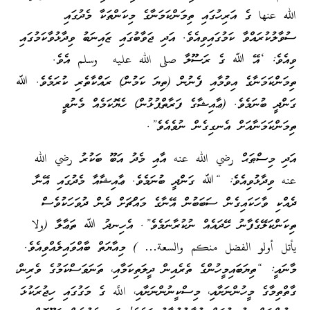
الله عنها ގެ އަރިހުގައި ތިމަންކަމަނާގެ މިކަންތަކާ މެދުގައި
ސުވާލުކުރައްވާ ކަމުގައިވިއެވެ. އަދި ޖަވާބުގައި ޒައިނަބު ވިދާޅުވާކަމުގައި
ވިއެވެ: ‘އޭ ﷲ ގެ ރަސޫލާ صلى الله عليه وسلم އެވެ.
ތިމަންކަމަނާގެ އިވުމާއި ފެނުން (ތިޔަ ކަމުން) ރައްކާތެރި ކުރަމެވެ. ﷲ
ގަންދީ ބުނަމެވެ. (ޢާއިޝާގެ ފަރާތްޕުޅުން) ހެޔޮކަމެއް މެނުވީ
ތިމަންކަމަނާއަށް އެނގިގެން ނުވެއެވެ”.
އަދި މިސްޠަޙް رضي الله عنه އާއި މެދު އަބޫ ބަކުރު رضي الله
عنه ވިދާޅުވިއެވެ: “ﷲ ގަންދީ ބުނަމެވެ. ޢާއިޝާއާ މެދުގައި އޭނާ
ދެއްކި ވާހަކައިގެން ސަބަބުން އޭނާގެ މައްޗަށް ދެން ދުވަހަކުވެސް
ތިކަންކަލޭގެފާނު ހޭދައެއް ނުކުރާނަމެވެ”. އެހިނދު ﷲ ތަޢާލާ (ولا
يأتل أولو الفضل منكم والسعة… ) މިއާޔަތް ބާއްވައިލެއްވިއެވެ.
މާނައީ: “ތިޔަބައިމީހުންގެ ތެރެއިން ދީލަތިކަމާއި، ތަނަވަސްކަމުގެ ވެރިން،
ގާތްތިމާގެ މީހުންނަށާއި، މިސްކީނުންނަށާއި، اللَّه ގެ މަގުގައި ހިޖުރަކުޅަ