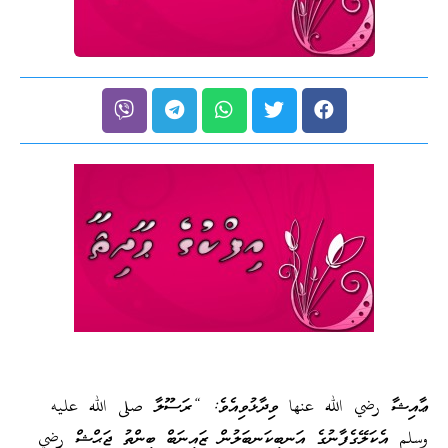
ޢާއިޝާ رضي الله عنها ވިދާޅުވިއެވެ: “ރަސޫލާ صلى الله عليه
وسلم އެކަލޭގެފާނުގެ އަނބިކަނބަލުން ޒައިނަބް ބިންތު ޖަޙްޝް رضي