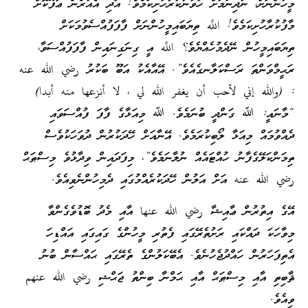
މީހުންނަށް، ނުދިނުމަށް ހުވާނުކުރާހުށިކަމެވެ! އަދި އެއުރެން ޢަފޫކޮށް
މާފުކުރާހުށިކަމެވެ! اللَّه ތިޔަބައިމީހުންނަށް ފާފަފުއްސެވުމަކަށް
ތިޔަބައިމީހުން ނޭދެމުހެއްޔެވެ؟ اللَّه އީ ގިނަގިނައިން ފާފަފުއްސަވާ،
ރަޙީމްވަންތަ ރަސްކަލާނގެއެވެ”. އޭއާއެކު އަބޫ ބަކުރު رضي الله عنه
: (والله إني لأحب أن يغفر الله لي ، لا أنزعها منه أبدا)
“މާނައީ: ﷲ ގަންދީ ބުނަމެވެ. ﷲ މިއަޅާގެ ފާފަ ފުއްސަވައި
ދެއްވުމައް މިއަޅާ ލޯބިކުރަމެވެ. އޭނާއަށް ހޭދަކުރުން ދުވަހަކުވެސް
ތިމަންކަލޭގެފާނު ހުއްޓައެއް ނުލާނަމެވެ”، މިފަދައިން ވިދާޅުވެ މިސްޠަޙް
رضي الله عنه އަށް އަލުން ހޭދަކުރެއްމުގައި ދެމިހުންނެވިއެވެ.
އޭގެ އިތުރުން ޢާއިޝާ رضي الله عنها އާއި މެދު ބޮޑުވެގެންވާ
މިވާހަކަ ދައްކައި ރަށުތެރޭގައި ފެތުރި މީހުންގެ ގައިގައި އައްޑިހަ
އެތިފަހަރުން ހައްދުޖެހުނެވެ. އެބޭކަލުންގެ ތެރޭގައި ޙައްސާން ބުނު
ޘާބިތި އާއި މިސްޠަޙް އާއި ޙަމްނާ ބިންތު ޖަޙްޝި رضي الله عنهم
ވިއެވެ.