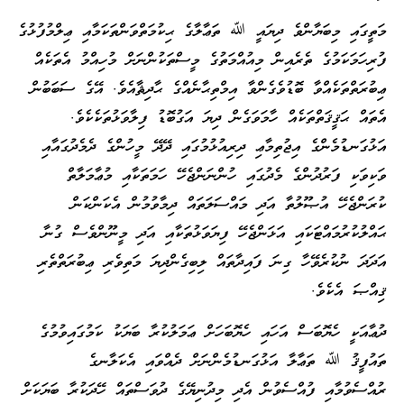
މަތީގައި މިބަޔާންވެ ދިޔައީ ﷲ ތަޢާލާގެ ޙިކުމަތްވަންތަކަމާއި ޢިލްމުފުޅުގެ
ފުރިހަމަކަމުގެ ތެރެއިން މިއުއްމަތުގެ މީސްތަކުންނަށް މުހިއްމު އެތަކެއް
ޢިބުރަތްތަކެއްވާ ބޮޑުވެގެންވާ އިމްތިޙާނެއްގެ ޙާދިޘާއެވެ. އޭގެ ސަބަބުން
އެތައް ޙަޤީޤަތްތަކެއް ހާމަވަގެން ދިޔަ އަގުބޮޑު ފިލާވަޅުތަކެކެވެ.
އަޅުގަނޑުމެންގެ އިޖުތިމާޢި ދިރިއުޅުމުގައި ދޭދޭ މީހުންގެ ދެމެދުގައާއި
ވަކިވަކި ފަރުދުންގެ މެދުގައި ހުންނަންޖެހޭ ހަމަތަކާއި މުޢާމަލާތް
ކުރަންޖެހޭ އުޞޫލުތާ އަދި މައްސަލަތައް ދިމާވުމުން އެކަންކަން
ޙައްލުކުރުމައްޓަކައި އަޅަންޖެހޭ ފިޔަވަޅުތަކާއި އަދި މީނޫންވެސް ގުނާ
އަދަދަ ނުކުރެވޭހާ ގިނަ ފައިދާތައް ލިބިގެންދިޔަ މަތިވެރި ޢިބުރަތްތެރި
ޤިއްޞަ އެކެވެ.
ދުޢާއަކީ ހެޔޮބަސް އަހައި ހެޔޮބަހަށް ޢަމަލުކުރާ ބަޔަކު ކަމުގައިވުމުގެ
ތައުފީޤު ﷲ ތަޢާލާ އަޅުގަނޑުމެންނަށް ދެއްވައި އެކަލާނގެ
ރުއްސެވުމާއި ފުއްސެވުން އެދި މިދުނިޔޭގެ ދުވަސްތައް ހޭދަކުރާ ބަޔަކަށް