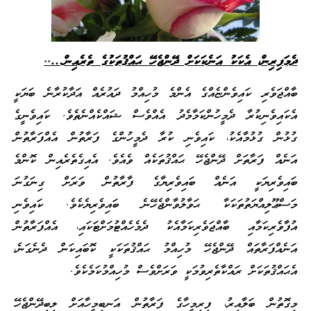
ދެމަފިރިން، އެކަކު އަނެކަކަށް ދޭންޖެހޭ ޙައްޤުތަކުގެ ތެރެއިން…..
ބާއްޖަވެރި ކައިވެންޏެއްގެ އެންމެ މުހިއްމު ދައުރެއް އަދާކުރާނެ ބަޔަކީ
އެކައިވެނިކުރާ ދެމީހުންކަމާމެދު އެއްވެސް ޝައްކެއްނެތެވެ. ކައިވެނީގެ
ގުޅުން ގުޅުމާއެކު، ކައިވެނި ކުރާ ދެމީހުންގެ ފަރާތުން އެއްފަރާތުން
އަނެއް ފަރާތަށް ދޭންޖެހޭ ޙައްޤުތަކެއް ވެއެވެ. އެއިގެތެރެއިން ކޮންމެ
ބައިވެރިޔަކީ އަނެއް ބައިވެރިޔާގެ ފާރާތުން ވަރަށް ގިނަގުނަ
މަސްޢޫލިއްޔަތުތަކަކާ ޙަވާލުވާންޖެހޭނެ ބައިވެރިޔެކެވެ. ކައިވެނި
އުފާވެރިކަމާއި ބާއްޖަވެރިކަމާއެކު ދެމެހެއްޓުމަށްޓަކައި، އެއްފަރާތުން
އަނެއްފަރާތައް ދޭންޖެހޭ މުހިއްމު ޙައްޤުތަކަކީ ކޮބައިކަން ދެނެގަނެ،
އެޙައްޤުތަކަށް ރައްކާތެރިވުމަކީ ވަރަށްވެސް މުހިއްމުކަމެކެވެ.
މިގޮތުން ބަލާއިރު، ފިރިމީހާގެ ފަރާތުން އަނބިމީހާއަށް ލިބިދޭންޖެހޭ