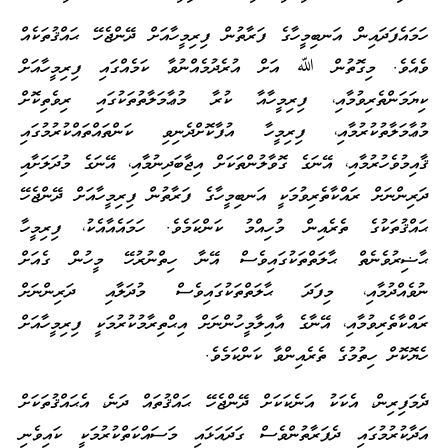
ހަމައެފަދައިން އަނބިމީހާގެ ފަރާތުން ފިރިމީހާއަށް ދޭންޖެހޭ ޙައްޤުތަކެއް
ވެއެވެ. މިގޮތުން ﷲ އަށް އުރެދުމެއްނުވާ ކަމެއްގައި ފިރިމީހާއަށް
ކިޔަމަންތެރިވުމާއި، ފިރިމީހާއާ ކުރާ މުޢާމަލާތުތަކުގައި ރިވެތިކޮށް
މުޢާމަލާތުކުރުމާއި، ފިރިމީހާ އުފާކޮށްދެނިވި ކަންތައްތައްކުރުމުގައި
ޤާއިމުވެހުރުމާއި، އޭނަގެ ގޮވާލުންތަކަށް އިޖާބަދިނުމާއި، އޭނަގެ މުދަލަށާއި
ދަރިންނަށް ރައްކާތެރިވުމަކީ އަނބިމީހާގެ ފަރާތުން ފިރިމީހާއަށް ދޭންޖެހޭ
ޙައްޤުތަކުގެ ތެރެއިން މުހިއްމު ކަންކަމެވެ. ހަމައެއާއެކު، ފިރިމީހާ
ޙާޟިރުވެނެތް ޙާލަތްތަކުގައިވެސް އޭނާ ހިތްނުރުހޭ މީހުން ގެއަށް
ނުވެއްދުމާއި، މިފަދަ ޙާލަތްތަކުގައިވެސް މުދަލާއި ދަރިންނަށް
ރައްކާތެރިވުމާއި، އޭނާގެ އާއިލާމީހުންނަށް އިޙްތިރާމުކުރުމަކީ ފިރިމީހާއަށް
ހެޔޮކޮށް ހިތުމުގެ ތެރެއިންވާ ކަންކަމެވެ.
ދެމަފިރިން، އެކަކު އަނެކަކަށް ދޭންޖެހޭ ޙައްޤުތައް ދަނެ، އެޙައްޤުތަކަށް
އަދާކުރުމުގައި ދެފަރާތުންވެސް ގަދައަޅައި މަސައްކަތްކުރުމަކީ ކައިވެނި