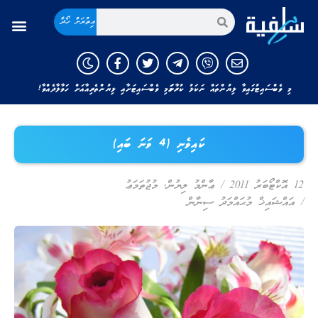
އިތުރަށް ހޯދާ
މި ވެބްސައިޓުގައިވާ ލިޔުންތައް ނަކަލު ކުރާނަމަ މި ވެބްސައިޓަށާއި ލިޔުންތެރިއާއަށް ހަވާލާދެއްވާ!
ކައިވެނި (4 ވަނަ ބައި)
12 އޮކްޓޯބަރު 2011
/
ޢާންމު ލިޔުން
,
މުޖުތަމަޢު
/
އައްޝައިޚް މުޙައްމަދު ސިނާން