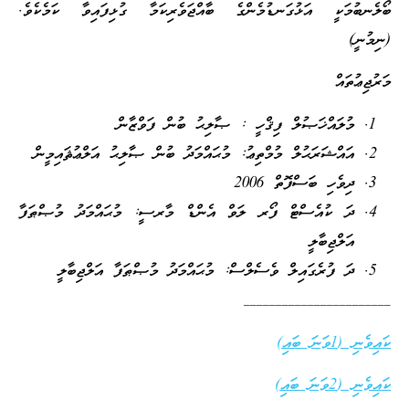
ބޯލެނބުމަކީ އަޅުގަނޑުމެންގެ ބާއްޖަވެރިކަމާ ގުޅިފައިވާ ކަމެކެވެ.
(ނިމުނީ)
މަރުޖިޢުތައް
މުލައްޚަޞުލް ފިޤްހީ : ޞާލިޙު ބުން ފަވްޒާން
އައްޝަރަޙުލް މުމްތިޢު: މުޙައްމަދު ބުން ޞާލިޙު އަލްޢުޘައިމީން
ދިވެހި ބަސްފޮތް 2006
ދަ ކުއެސްޓް ފޯރ ލަވް އެންޑް މާރސީ: މުޙައްމަދު މުޞްޠަފާ
އަލްޖިބާލީ
ދަ ފުރެގައިލް ވެސެލްސް: މުޙައްމަދު މުޞްޠަފާ އަލްޖިބާލީ
_______________________
ކައިވެނި (1ވަނަ ބައި)
ކައިވެނި (2ވަނަ ބައި)