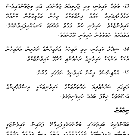
13. މުތުޢާ ކައިވެނި. މިއީ ޖާހިލިއްޔަ ޒަމާނުގައި އަދި މިޒަމާނުގައިވެސް
މަގުފުރެދިފައިވާ ބައެއް ފިރުޤާތަކުގެ މީހުން ވަގުތީގޮތުން ކޮށްއުޅޭ
ކައިވެންޏެކެވެ. ކައިވެނި ކުރާ ވަގުތު މުއްދަތު ކަނޑައެޅިފައިވާނެއެވެ.
އެމުއްދަތު ހަމަވުމުން ކައިވެނި ރޫޅޭނެއެވެ.
14. ޝިޣާރު ކައިވެނި. މިއީ ދެމީހަކު އެދެމީހުންގެ ދެދަރިން، އެދެމީހުން
އެކަކު އަނެކަކާ ކައިވެނީގެ ރަނެއްނެތި ކުރެވޭ ކައިވެންޏެކެވެ.
15. އެއްޖިންސުގެ މީހުން ކައިވެނީގެ ނަމުގައި ގުޅުން.
މަތީގައި ބަޔާންވެދިޔަ ވައްތަރުތަކުގެ ކައިވެނިތަކަކީ އިސްލާމްދީނުގެ
އުޞޫލުތަކާ ޚިލާފު ބައެއް ކައިވެނިތަކެވެ.
ނިންމުން
ބަޔާންވެދިޔަ ބައިތަކުގައި ބަޔާންކުރެވިފައިވާނޭ ފަދައިން، ކައިވެންޏަކީ
އިންސާނީ ދަރިފަސްކޮޅު ދެމެހެއްޓުމުގައި އެންމެ އިސް ދައުރެއް އަދާކުރާ