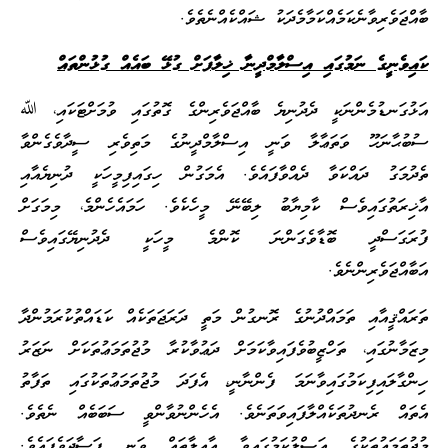
ބާއްޖަވެރިވާނެކަމެއްކަމާމެދަކު ޝައްކެއްނެތެވެ.
ކައިވެނީގެ ނަމުގައި އިސްލާމްދީނާ ޚިލާފަށް ގުޅޭ ބައެއް ގުޅުންތައް
އަޅުގަނޑުމެންނަކީ ދެދުނިޔެ ބާއްޖަވެރިންގެ ގޮތުގައި ވުމަށްޓަކައި، ﷲ
ސުބުޙާނަހޫ ވަތަޢާލާ ވަނީ އިސްލާމްދީނުގެ މަތިވެރި ސީދާވެގެންވާ
ތެދުމަގު ދައްކަވާ ދެއްވާފައެވެ. އެމަގުން ހިގައިފިމީހަކީ ދުނިޔެއާއި
އާޚިރަތުގައިވެސް ކާމިޔާބު ލިބޭނޭ މީހެކެވެ. ހަމައެހެންމެ، މިމަގަށް
ފުރަގަސްދީ ބޮޑާވެގަންނަ ކޮންމެ މީހަކީ ދެދުނިޔޭގައިވެސް
އަބާއްޖަވެރިންނެވެ.
ތަރައްޤީއާއި ތަމައްދުނުގެ ރޮނގުން މަތީ ދަރަޖަތަކެއް ކަޑައްތުކުރަމުންދާ
މިޒަމާނުގައި، ތަހްޒީބުވެފައިވާކަމަށް ދަޢުވާކުރާ މުޖުތަމަޢުތަކަށް ނަޒަރު
ހިންގާލައިފިކަމުގައިވާނަމަ ފެންނާނީ، އެފަދަ މުޖުތަމަޢުތަކުގައި ތަފާތު
އެތައް ރެނދުތަކެއްލާފައިވަތަނެވެ. އެހެންނުވާންވީ ސަބަބެއް ނެތެވެ.
މުޖުތަމަޢުތަކުގެ އަޞްލުކަމުގައިވާ އާއިލާތައް ވަނީ ފަސާދަވެފައެވެ.