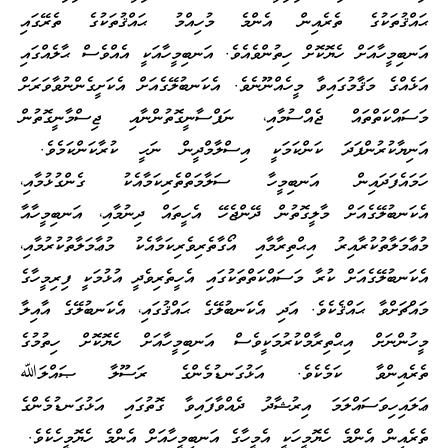
ޙައްޤުތަކުގެ ތެރެއިން އެންމެ މުހިއްމު ޙައްޤުތަކުގެ ތެރޭގައި
އަނބިމީހާއަށް ހެޔޮކޮށް ހިތުންވެއެވެ. އަނބިމީހާއަކީ އެއްވެސް ޙާލެއްގައި
އަޅެއްގެ މަޤާމުގައިވާ މީހެއްނޫނެވެ. އެކަނބުލޭގެއަށް އެކަށީގެންނުވާވަރަށް
މަސައްކަތްތައް ޖެއްސުމާއި، ނަފްސާނީގޮތުންނާއި ޖިސްމާނީގޮތުން
އަނިޔާކުރުންފަދަ ކަންކަމަކީ އިސްލާމްދީން ނަހީ ކުރާކަންކަމެވެ.
ހަމައެފަދައިން އަނބިމީހާ ސަލާމަތްތެރިކަމާއެކު ގެންގުޅުމާއި،
އެކަނބުލޭގެއަށް މާލީގޮތުން ދޭންޖެހޭ އެހީތައް ދިނުމާއި، އަނބިމީހާއާ
މުޢާމަލާތުކުރާއިރު އިޙްތިރާމާއި އޯގާތެރިވެރިކަމާއެކު މުޢާމަލާތުކުރުމާއި،
އެކަނބުލޭގެއަށް ކުރާ މަސައްކަތްތަކުގައި އެހީތެރިވެދީ އުޅުމަކީ ފިރިމީހާގެ
މައްޗަށްވާ ޙައްޤެކެވެ. އަދި އެކަނބުލޭގެ ޙައްޤުގައި، އެކަނބުލޭގެ އާއިލާ
މީހުންނަށް އިޙްތިރާމްކުރުމަކީވެސް އަނބިމީހާއަށް ހެޔޮކޮށް ހިތުމުގެ
ތެރެއިންވާ ކަމެކެވެ. އަޅުގަނޑުމެންގެ ރަސޫލާ ޞައްލަﷲ
ޢަލައިހިވަސައްލަމަ އިރުޝާދު ދެއްވާފައިވާ ގޮތުގައި އަޅުގަނޑުމެންގެ
ތެރެއިން އެންމެ ހެޔޮމީހަކީ އެމީހާގެ އަނބިމީހާއަށް އެންމެ ހެޔޮމީހެކެވެ.