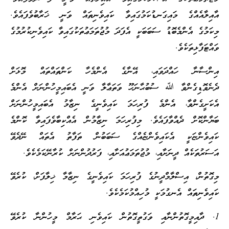
އާއިލާއެއްގެ މައިގަނޑުކަމުގައިވާ ކައިވެނިތައް ވަނީ ޚަރާބުވެފައެވެ.
މިކަމުގެ އެންމެބޮޑު ސަބަބަކީ އެފަދަ މުޖުތަމަޢުތަކުގައިވާ ކައިވެނިކުރުމުގެ
ވައްޓަފާޅިތަކެވެ.
އިންސާނާ ހައްދަވައި، އޭނާގެ އެންމެހާ ކަންތައްތައް މޮޅަށް
ދެނެވޮޑިގެންވާ ﷲ ސުބުޙާނަހޫ ވަތަޢާލާ ވަނީ އެބައިމީހުންނަށް އެންމެ
އެކަށީގެންވާ، އެންމެ ފުރިހަމަ ކައިވެނީގެ ނިޒާމު އެބައިމީހުންނަށް
ބަޔާންކޮށް ދެއްވާފައެވެ. މިފުރިހަމަ ނިޒާމުން އެއްކިބާވެފައިވާ ކޮންމެ
ކައިވެންޏަކީ އެކައިވެންޏެއްގެ ސަބަބުން ތަފާތު އެތައް ނޭދެވޭ
އަސަރުތަކެއް ދީނަށާއި، މުޖުތަމަޢުއަށާއި، ފަރުދުންނަށް ކުރާނޭކަމެކެވެ.
މިގޮތުން، އިސްލާމްދީނުގެ ފުރިހަމަ ކައިވެނީގެ ނިޒާމާ ޚިލާފަށް، ކުރެވޭ
ކައިވެނިތައް އެނގުމަކީ މުހިއްމުކަމެކެވެ.
1. ދާއިމީގޮތުންނާއި ވަގުތީގޮތުން ކައިވެނި ޙަރާމް މީހުންނާ ކުރެވޭ