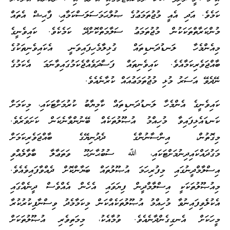
ކަމެވެ. އަދި އެއީ މުޖުތަމަޢުގެ ޞުލްޙަމަސަލަސްކަމާއި، ފާޙިޝް އެތައް
މުންކަރާތްތަކަކުން މުޖުތަމަޢު ސަލާމަތްކޮށްދޭ ކަމެކެވެ. ކައިވެނީގެ
މިއެންމެހާ ލަނޑުދަނޑިތައް ގުޅިލާމެހިފައިވަނީ އެކައިވެނިތަކުގެ
ބާއްޖަވެރިކަމާއެވެ. ކައިވެނިތައް ފަސާދަވެއްޖެކަމުގައިވާނަމަ އެކަމުގެ
ނޭދެވޭ އަސަރު މުޅި މުޖުތަމަޢުއައް ކުރާނެއެވެ.
ކައިވެނީގެ އެންމެހާ ލަނޑުދަނޑިތައް ކާމިޔާބު ކުރުމަށްޓަކައި، މިކަމަށް
ކަނޑައެޅިފައިވާ މުހިއްމު އުޞޫލުތަކެއް ބޭނުންވާނެކަން ކަށަވަރެވެ.
މިގޮތުން، އިންސާނުންގެ ދެދުނިޔޭގެ ބާއްޖަވެރިކަމަށް
މަގުދައްކައިދިނުމަށްޓަކައި، ﷲ ސުބުޙާނަހޫ ވަތަޢާލާ ބާވާލެއްވި
އިސްލާމްދީނުގައި މިފުރިހަމަ އުޞޫލުތައް ބަޔާންކޮށް ދެއްވާފައިވެއެވެ.
މިއުޞޫލުތަކަކީ އިސްލާމްދީން ފިޔަވައި އެހެން އެއްވެސް ދީނެއްގައި
އެކުލެވިފައިނުވާ މުހިއްމު އުޞޫލުތަކެއްކަން މިކަމާމެދު ވިސްނާފިކުރުކުރާ
މީހަކަށް އެނގިގެންދާނެއެވެ. ވުމާއެކު، މިމަތިވެރި އުޞޫލުތަކަށް