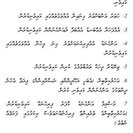
ކައިވެނި.
2. ހަތަރު އަންބަށްވުރެ ގިނައިން އެއްވަގުތެއްގައި ކައިވެނިކުރުން.
3. އެއްފަހަރާ އެއްބަނޑު އެއްބަފާ ދެއަންހެނުންނާ ކައިވެނިކުރުން.
4. އަންހެނަކު އެއްފިރިހެނަކަށްވުރެ ގިނަ މީހުނާ އެއްވަގުތެއްގައި
ކައިވެނިކުރުން.
5. ޒިނޭކުރާ މީހަކާ ތައުބާވުމުގެ ކުރިން ކައިވެނިކުރުން.
6. އަހުލުކިތާބީން (އެބަހީ ޔަހޫދީންނާއި ނަޞާރާއިންނާ) ފިޔަވާ އެހެން
ދީންތަކުގެ އަންހެނުންނާ ކައިވެނި ކުރުން.
7. މުސްލިމް އަންހެނަކު ކާފަރު ފިރިހެނަކާ ކައިވެނިކުރުން.
(އަހުލުކިތާބީންގެ ތެރެއިންވާ ފިރިހެނެއްނަމަވެސް މިކަމުގައި ފަރަޤެއް
ނެތެވެ.)