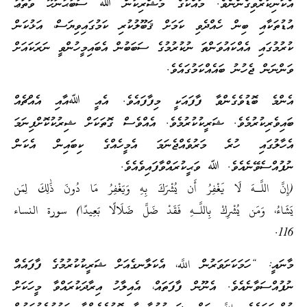
އެކަނިކުރެވިގެންނެވެ. މައްކާގެ މުޝްރިކުން ﷲ ސުބުޙާނަހޫ ވަތަޢާ
އުޑުތަކާއި ބިން ހެއްދެވި ކަމަށް ޤަބޫލުކުރި ކަމުގައިވިޔަސް، އަޅުކަން
ކުރުމުގައި އެއްކައުވަންތަ ނުކުރުމުގެ ސަބަބުން އެބައިމީހުންވީ ނަރަކައަށް
ވަންނަން ޖެހުނު ބައެއްކަމުގައެވެ.
އެންމެ ބޮޑުވެގެންވާ ފާފައަކީ މިފާފައެވެ. އެއީ ﷲއާއި އެއްޗެއް
ބައިވެރިކުރުމެވެ. ޝަރީކުކުރުމެވެ. އެއްވެސް ގޮތަކަށް ޝިރުކުކޮށްފިނަމަ
އެހާލުގައި ހުރެ މަރުވެއްޖެނަމަ އެމީހެއްގެ ކިބައިން އެކަން
ނުފުއްސެވޭނެއެވެ. ﷲ ވަޙީކުރައްވާފައިވެއެވެ.
(إِنَّ اللَّـهَ لَا يَغْفِرُ أَن يُشْرَكَ بِهِ وَيَغْفِرُ مَا دُونَ ذَٰلِكَ لِمَن
يَشَاءُ، وَمَن يُشْرِكْ بِاللَّـهِ فَقَدْ ضَلَّ ضَلَالًا بَعِيدًا) سورة النساء
116.
މާނައީ: “ހަމަކަށަވަރުން اللَّه، އެކަލާނގެއަށް ޝަރީކުކުރުމުގެ ފާފައެއް
ނުފުއްސަވާނެއެވެ. އެނޫން ފާފަތައް، އެއިލާހު އިރާދަކުރައްވާ މީހަކަށް