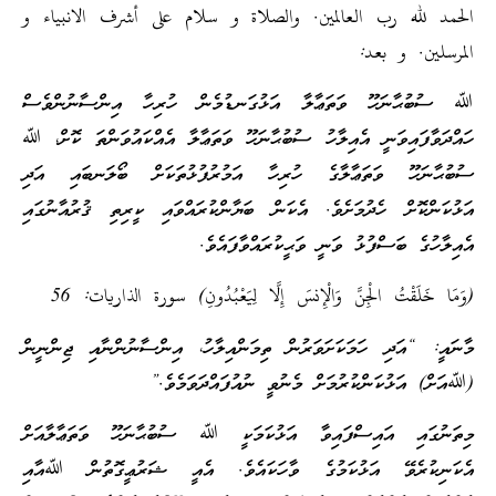
الحمد لله رب العالمين. والصلاة و سلام على أشرف الانبياء و
المرسلين. و بعد:
ﷲ ސުބުޙާނަހޫ ވަތަޢާލާ އަޅުގަނޑުމެން ހުރިހާ އިންސާނުންވެސް
ހައްދަވާފައިވަނީ އެއިލާހު ސުބުޙާނަހޫ ވަތަޢާލާ އެއްކައުވަންތަ ކޮށް، ﷲ
ސުބުޙާނަހޫ ވަތަޢާލާގެ ހުރިހާ އަމުރުފުޅުތަކަށް ބޯލަނބައި އަދި
އަޅުކަންކޮށް ހެދުމަށެވެ. އެކަން ބަޔާންކުރައްވައި ކީރިތި ޤުރުއާނުގައި
އެއިލާހުގެ ބަސްފުޅު ވަނީ ވަޙީކުރައްވާފައެވެ.
(وَمَا خَلَقْتُ الْجِنَّ وَالْإِنسَ إِلَّا لِيَعْبُدُونِ) سورة الذاريات: 56
މާނައީ: “އަދި ހަމަކަށަވަރުން ތިމަންއިލާހު، އިންސާނުންނާއި ޖިންނީން
(ﷲއަށް) އަޅުކަންކުރުމަށް މެނުވީ ނުއުފައްދަވަމެވެ.”
މިތަނުގައި އައިސްފައިވާ އަޅުކަމަކީ ﷲ ސުބުޙާނަހޫ ވަތަޢާލާއަށް
އެކަނިކުރެވޭ އަޅުކަމުގެ ވާހަކައެވެ. އެއީ ޝަރުޢީގޮތުން ﷲއާއި