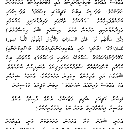
އެއްވެސް އެއްޗެއް ބައިވެރިކޮށްފިނަމަ އެއީ ޤަބޫލުވެވިގެންވާ އަޅުކަމަކަށް
ނުވާނެއެވެ. ތަފުސީރު އިބުނު ކަޘީރުގައި މިއާޔަތުގެ ތަފުސީރުގައި
ބަޔާންވެފައިވެއެވެ. “އަޅުކަމުގެ ތެރޭގައި ފައިދާކުރަނިވި އަޅުކަމާއި
ފައިދާނުކުރަނިވި އަޅުކަން ވެއެވެ. (މިސާލަކީ ﷲގެ މިބަސްފުޅެވެ.)
وَلَئِن سَأَلْتَهُم مَّنْ خَلَقَ السَّمَاوَاتِ وَالْأَرْضَ لَيَقُولُنَّ اللَّـهُ (سورة
لقمان:25) (މާނައީ: އަދި އެބައިމީހުންނާއި(މައްކާގެ މުޝްރިކުންނާއި)
ކަލޭގެފާނު(މުޙައްމަދު ޞައްލަﷲ ޢަލައިހި ވަސައްލަމަ)، އުޑުތަކާއި ބިން
ހެއްދެވީ ކޮންފަރާތެއްތޯ ސުވާލުކުރައްވައިފިނަމަ އެބައިމީހުން ބުނާނެއެވެ.
ﷲއެވެ.) އެއީ އެމީހުންގެ ކިބައިން އަޅުކަމެކެވެ. އެކަމަކު ޝިރުކާއި
އެކު އެއްވެސް ފައިދާއެއް ނުކުރެއެވެ.” އިބުނު ކަޘީރުގެ ތަފުސީރުން.
(އިބުނު ކަޘީރަކީ ޝާފިޢީ މަޒުހަބުގެ، އެންމެ މުހިންމު އެންމެ
ތަފުސީރު ލިޔުއްވާފައިވާ ވަރަށް ބޮޑު ޢިލްމުވެރިޔެކެވެ.)
އެހެނީ ﷲއަށް ކުރާ އަޅުކަން އަޅުކަމަކަށް ވަނީ އެއިލާހަށް