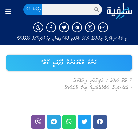
އިތުރަށް ހޯދާ
މި ވެބްސައިޓުގައިވާ ލިޔުންތައް ނަކަލު ކުރާނަމަ މި ވެބްސައިޓަށާއި ލިޔުންތެރިއާއަށް ހަވާލާދެއްވާ!
އެންމެ ބޮޑުވެގެންވާ ފާފައަކީ ކޮބާ؟
7 މާޗް 2016
/
ޢަޤީދާއާއި ފިރުޤާތައް
/
އައްޝައިޚު ޢަބްދުއްރަޙީމް ބިން މުޙައްމަދު