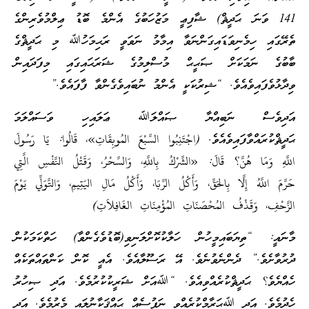
141 ވަނަ ޙަދީޘް) ޝާފިޢީ މަޒުހަބުގެ އެންމެ ބޮޑު ޢިލްމުވެރިންގެ
ތެރޭގައި ހިމެނިވަޑައިގަންނަވާ އިމާމު ނަވަވީ ރަޙިމަހުﷲ މި ޙަދީޘްގެ
ބާބުގެ ނަމަކަށް ޞަޙީޙް މުސްލިމުގެ ޝަރަޙައިގައި މިފަދައިން
ވިދާޅުވެފައިވެއެވެ. “ޝިރުކަކީ އެންމު ނުބައިވެގެންވާ ފާފައެވެ.”
އަދިވެސް ނަބިއްޔާ ޞައްލަﷲ ޢަލައިހި ވަސައްލަމަ
ޙަދީޘްކުރައްވާފައިވެއެވެ. (اجْتَنِبُوا السَّبْعَ المُوبِقَاتِ»، قَالُوا: يَا رَسُولَ
اللَّهِ وَمَا هُنَّ؟ قَالَ: «الشِّرْكُ بِاللَّهِ، وَالسِّحْرُ، وَقَتْلُ النَّفْسِ الَّتِي
حَرَّمَ اللَّهُ إِلَّا بِالحَقِّ، وَأَكْلُ الرِّبَا، وَأَكْلُ مَالِ اليَتِيمِ، وَالتَّوَلِّي يَوْمَ
الزَّحْفِ، وَقَذْفُ المُحْصَنَاتِ المُؤْمِنَاتِ الغَافِلاَتِ)
މާނައީ: “ތިޔަބައިމީހުން ހަލާކުކޮށްލަނިވި(ބޮޑުވެގެންވާ) ހަތްކަމަކުން
ދުރުވާށެވެ.” ދެންނެވުނެވެ. އޭ ރަސޫލާއެވެ. އެއީ ކޮން ކަންތައްތަކެއް
ހެއްޔެވެ؟ ޙަދީޘްކުރެއްވިއެވެ. “ﷲއަށް ޝަރީކުކުރުމެވެ. އަދި ޞިހުރު
ހެދުމެވެ. އަދި ﷲޙަރާމްކުރެއްވި ނަފުސެއް ޙައްޤަކާނުލައި މެރުމެވެ. އަދި