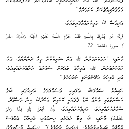
ފުއްސަވައެވެ. اللَّه އަށް ޝަރީކުކުރާމީހާ ބޮޑުވެގެންވާ މަގުފުރެދުމަކުން
މަގުފުރެދިއްޖެކަން ކަށަވަރެވެ.”
އަދިވެސް ﷲ ވަޙީކުރައްވާފައިވެއެވެ.
(إِنَّهُ مَن يُشْرِكْ بِاللَّـهِ فَقَدْ حَرَّمَ اللَّـهُ عَلَيْهِ الْجَنَّةَ وَمَأْوَاهُ النَّارُ
) سورة المائدة: 72
މާނައީ: “ހަމަކަށަވަރުން اللَّه އަށް ޝަރީކުކުރާ މީހާ ދަންނާށެވެ. ފަހެ،
ހަމަކަށަވަރުން، اللَّه، އެމީހާގެ މައްޗަށް ސުވަރުގެ ޙަރާމްކުރެއްވިއެވެ.
އަދި އެމީހަކު އުޅޭނެތަނަކީ ނަރަކައެވެ.”
ނަބިއްޔާ ޞައްލަﷲ ޢަލައިހި ވަސައްލަމަގެ އަރިހުގައި ﷲގެ
ޙަޟްރަތުގައި އެންމެ ބޮޑު ފާފައަކީ ކޮބައިތޯ ޢަބްދުﷲ ބިން މަސްޢޫދު
ސުވާލުކުރެއްވިއެވެ. ޙަދީޘްކުރެއްވިއެވެ. (أَنْ تَجْعَلَ لِلَّهِ نِدًّا وَهُوَ
خَلَقَكَ) މާނައީ؛ ﷲ ތިބާ ހެއްދެވި ހިނދުގައި، އެއިލާހާ އެއްވެސް
އެއްޗެއް ބައިވެރިކުރުމެވެ. (ޝަރީކު ކުރުމެވެ.)” (ޞަޙީޙް މުސްލިމުގެ،