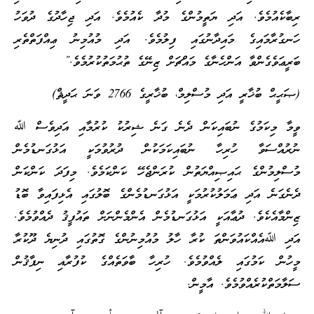
ރިބާކެއުމެވެ. އަދި ޔަތީމުންގެ މުދާ ކެއުމެވެ. އަދި ޖިހާދުގެ ދުވަހު
ހަނގުރާމައިގެ މައިދާނުގައި ފިލުމެވެ. އަދި މުއުމިނު ޢިއްފަތްތެރި
ބަރީޢަވެގެންވާ އަންހެނާގެ މައްޗަށް ޒިނޭގެ ތުޙުމަތުކުރުމެވެ.”
(ޞަޙީޙް ބުޚާރީ އަދި މުސްލިމް، ބުޚާރީގެ 2766 ވަނަ ޙަދީޘް)
ވީމާ މިކަމުގެ ނުބައިކަން ދެނެ ގަނެ ޝިރުކު ކުރުމާއި އަދިވެސް ﷲ
ނުރުއްސަވާ ހުރިހާ ނުބައިކަމަކުން ދުރުވުމަކީ އަޅުގަނޑުމެން
މުސްލިމުންގެ ޙައިޞިއްޔަތުން ކުރަންޖެހޭ ކަންކަމެވެ. މިފަދަ ކަންކަން
ދެނެގަނެ އަދި ޢަމަލުކުރުމަކީ އަޅުގަނޑުމެންގެ ބޮލުގައި އެޅިފައިވާ ބޮޑު
ޒިންމާއެކެވެ. ދުޢާއަކީ އަޅުގަނޑުމެން އެންމެންނަށް ތައުފީޤު ދެއްވުމެވެ.
އަދި ﷲއެއްކައުވަންތަ ކުރާ ހާލު މުއުމިނުންގެ ގޮތުގައި ދުނިޔެ ދޫކުރާ
މީހުން ކަމުގައި ލެއްވުމެވެ. ހުރިހާ ބާވަތެއްގެ ކުފުރާއި ނިފާޤުން
ސަލާމަތްކުރެއްވުމެވެ. އާމީން.