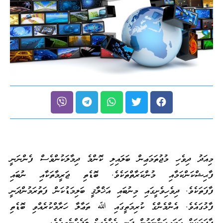
މިއަދު ދިވެހި މުޖުތަމަޢިން ބަލައިލި ކޮންމެ ދިމާލަކުންވެސް ފެންނަނީ
ފާޙިޝްކަންކަމާއި މުންކަރާތްތަކެވެ. ބޮޑެތި ޖަރީމާތަކާއި ނުބައި
ފާފަތަކެވެ. ދިވެހިވެށީގައި މިނުބައި އަޚްލާޤީ ބަލިމަޑުކަން ފަތުރަމުންދަނީ
ފާޅުގައެވެ. އެންމެންގެ ކުރިމަތީގައި ﷲ ތަޢާލާ ހަރާމްކުރެއްވި ބޮޑެތި