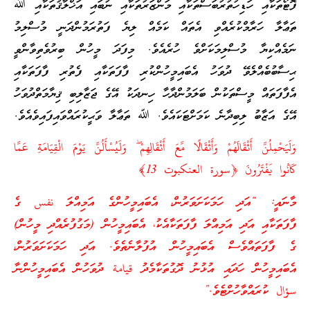
ފޮޓޯތަކާއި ހަޑިހުތުރުބަސްތަކާއި މަންޒަރުތަކާއި ނުބައި އަޚްލާޤުތަކާއި ﷲ
ތަޢާލާ ހަރާމްކުރެއްވި އެތައް ކަމެއް ލިޔެ ފަތުރަމުންދަނީ މުސްލިމު
ނަމެއްކިޔާ މުސްލިމަކަށްވެ ހުރެއެވެ. މިފަދަ މީހުން ބިރުވެތިވާންވީ
ޙިސާބުބެއްލެވޭ ދުވަހު އެބައިމީހުންކުރި ފާފަތަކާއި ފެތުރި ފާފަތަކާއި
އެފާފަތައް މީސްތަކުން ބަލަމުންދާހާ ހިނދަކު އޭގެ ޖަޒާލިބި ޤިޔާމަތްދުވަހު
އޭގެ އަޒާބު ލިބިދާނެ ކަމަށްޓަކައެވެ. ﷲ ތަޢާލާ ވަޙީކުރައްވައިފައިވެއެވެ.
وَلَيَحْمِلُنَّ أَثْقَالَهُمْ وَأَثْقَالًا مَّعَ أَثْقَالِهِمْ ۖ وَلَيُسْأَلُنَّ يَوْمَ الْقِيَامَةِ عَمَّا
كَانُوا يَفْتَرُونَ ﴿سورة العنكبوت 13﴾
މާނައީ: “އަދި ހަމަކަށަވަރުން، އެބައިމީހުންގެ އަމިއްލަ نفس ގެ
ފާފަތަކާއި އަދި އަމިއްލަ ފާފަތަކާއެކު، އެބައިމީހުން (މަގުފުރެއްދި މީހުން)
ގެ ފާފަތައްވެސް އެބައިމީހުން އުފުލާނެތެވެ. އަދި ހަމަކަށަވަރުން،
އެބައިމީހުން ހަދައި އުޅުނު ދޮގުތަކާމެދު قيامة ދުވަހުން އެބައިމީހުންނާ
سؤال ކުރައްވާހުށްޓެވެ.”