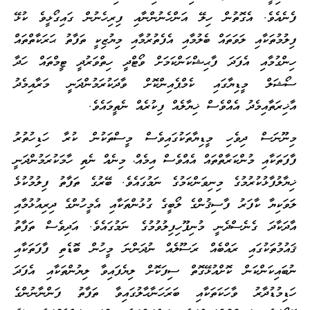
ފެނެއެވެ. އެގޮތުން ހިލޭ އަންހެނުންނާއި ފިރިހެނުން ގައިގޯޅީވެ ކުޅޭ
ފިލުމުތަކާއި ލަވަތައް ބެލުމާއި އެފެތުރުމާއި މިޔުޒިކީ ތަފާތު ޙަރަކާތްތައް
ހިންގުމާއި އެފަދަ ފާޙިޝްކަންކަމަށް ވޯޓްދީ ހިތްވަރުދީ ޓީމްތައް ހަދާ
ސޯޝަލް މީޑިޔާގައި ކެމްޕެއިންކޮށް ވާދަކުރަމުންދަނީ މަރާއިމެދު
އާޚިރަތާއިމެދު އެއްވެސް ޚިޔާލެއް ފިކުރެއް ނެތީމައެވެ.
މިނޫނަސް ދިވެހި މީޑިޔާތަކުގައިވެސް މީސްތަކުން ކުރާ ހަޑިހުތުރު
ފާފަތަކާއި މުންކަރާތްތައް އެއްވެސް އިމެއް، މިނެއް ނެތި ހާމަކުރަމުންދަނީ
ޚިޔާލުފާޅުކުރުމުގެ މިނިވަންކަމުގެ ނަމުގައެވެ. ބޭރުގެ ތަފާތު ފިލުމުކުޅެ
ލަވަކިޔާ ކާފަރު ފާސިޤުންގެ ލޯބީގެ ގުޅުންތަކާއި އެމީހުންގެ ދިރިއުޅުމާއި
އާދަކާދަ ގެނެސްދެނީ މުނިފޫހިފިލުވުމުގެ ނަމުގައެވެ. އަދިވެސް ތަފާތު
ޤައުމުތަކުގައި ރައްބެއް ރަސޫލެއް ނުދަންނަ މީހުން ބޮޑެތި ފާފަތަކާއި
ނުބައިކަންކަން ކޮށްއުޅޭގޮތް ސިފަކޮށް ލިޔެފައިވާ ލިޔުންތަކާއި އެފަދަ
ހަޑިމުޑުދާރު ވާހަކަތަކާއި ބަރަހަނާޙާލުގައިވާ ތަފާތު ފަންނާނުންގެ