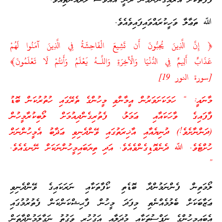
ފާފަތަކަށް އަރައިގަންނަމުން ދަނީ އެއްވެސް ލަދެއްނެތިއެވެ.
ﷲ ތަޢާލާ ވަހީކުރައްވައިފައިވެއެވެ.
﴿ إِنَّ الَّذِينَ يُحِبُّونَ أَن تَشِيعَ الْفَاحِشَةُ فِي الَّذِينَ آمَنُوا لَهُمْ
عَذَابٌ أَلِيمٌ فِي الدُّنْيَا وَالْآخِرَةِ وَاللَّـهُ يَعْلَمُ وَأَنتُمْ لَا تَعْلَمُونَ﴾
[سورة النور 19]
މާނައީ: “ ހަމަކަށަވަރުން އީމާންވި މީހުންގެ ތެރޭގައި ހުތުރުކަން ބޮޑު
ފާފައިގެ ވާހަކައާއި ޢަމަލު، ފެތުރިގެންދިއުމަށް ލޯބިކުރާމީހުން
(ދަންނާށެވެ!) ދުނިޔެއާއި އާޚިރަތުގައި ވޭންދެނިވި ޢަޛާބު އެމީހުންނަށް
ހުށްޓެވެ. ﷲ ދެނެވޮޑިގެންވެއެވެ. އަދި ތިޔަބައިމީހުންނަކަށް ނޭނގެއެވެ.
”
ލޯމަތިން ފެންނަމުންދާ ބޮޑެތި ކޯފާތަކާއި ނަރަކައިގެ ވޭންދެނިވި
ޢަޒާބަކަށް ބެލުމެއްނެތި މިފަދަ މީހުން ފާޙިޝްކަންކަން ފެތުރުމުގައި
އެބައިމީހުންގެ ނަފްސުތަކާއި މުދަލާއި އަގުހުރި ވަގުތު ނަގާލަމުންދާތަން