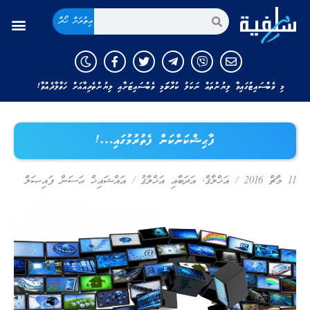
އިތުރަށް ހޯދާ
މި ވެބްސައިޓުގައިވާ ލިޔުންތައް ނަކަލު ކުރާނަމަ މި ވެބްސައިޓަށާއި ލިޔުންތެރިއާއަށް ހަވާލާދެއްވާ!
ފާޙިޝްކަންކަން ފެތުރުމުގައި…!
11 މާޗް 2016
/
އަޚްލާޤް
,
އަދަބާއި އަޚްލާޤު
/
އައްޝައިޚް ޙަސަން ފައިޞަލް