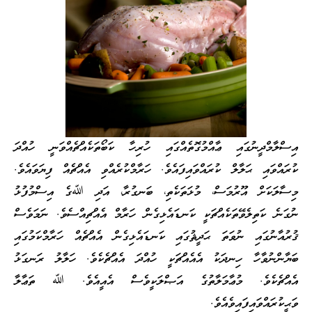
އިސްލާމްދީނުގައި ޢާއްމުގޮތެއްގައި ހުރިހާ ކަބޯތަކެއްޗެއްވަނީ ހުއްދަ
ކުރައްވައި ޙަލާލް ކުރައްވައިފައެވެ. ހަރާމްކުރެއްވި އެއްޗެއް ފިޔަވައެވެ.
މިސާލަކަށް އޫރުމަސް، މުޅަތަކެތި، ބަނގުރާ، އަދި ﷲގެ އިސްމުފުޅު
ނުގަނެ ކަތިލެވޭތަކެއްޗަކީ ކަނޑައެޅިގެން ހަރާމް އެއްޗިއްސެވެ. ނަމަވެސް
ޤުރުއާނުގައި ނުވަތަ ޙަދީޘުގައި ކަނޑައެޅިގެން އެއްޗެއް ހަރާމްކަމުގައި
ބަޔާންނުވާހާ ހިނދަކު އެއެއްޗަކީ ހުއްދަ އެއްޗެކެވެ. ހަލާލު ރަނގަޅު
އެއްޗެކެވެ. މުޢާމަލާތުގެ އަޞްލަކީވެސް އެއީއެވެ. ﷲ ތަޢާލާ
ވަޙީކުރައްވައިފައިވެއެވެ.