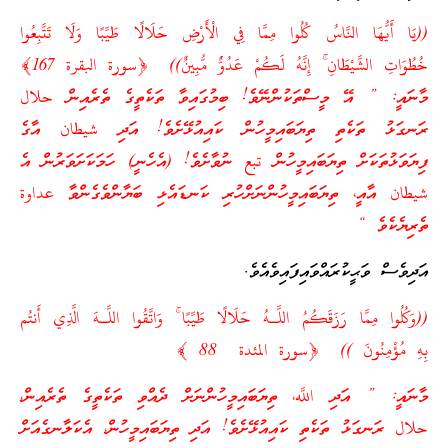
((يَا أَيُّهَا النَّاسُ كُلُوا مِمَّا فِي الْأَرْضِ حَلَالًا طَيِّبًا وَلَا تَتَّبِعُوا
خُطُوَاتِ الشَّيْطَانِ ۚ إِنَّهُ لَكُمْ عَدُوٌّ مُّبِينٌ)) ﴿سورة البقرة 167﴾
މާނައީ: ” އޭ މީސްތަކުންނޭވެ! ބިމުގައިވާ ތަކެތީގެ ތެރެއިން حلال
ރަނގަޅު ތަކެތި ތިޔަބައިމީހުން ކައިއުޅޭށެވެ! އަދި شيطان އާގެ
ފިޔަވަޅުތަކަށް ތިޔަބައިމީހުން تبع ނުވާށެވެ! (އެހެނީ) ހަމަކަށަވަރުން އެ
شيطان އާއީ، ތިޔަބައިމީހުންނަށްހުރި ކަނޑައެޅި ބަޔާންވެގެންވާ عداوة
ތެރިޔެކެވެ “
އަދިވެސް ވަޙީކުރައްވައިފައިވެއެވެ.
((وَكُلُوا مِمَّا رَزَقَكُمُ اللَّـهُ حَلَالًا طَيِّبًا ۚ وَاتَّقُوا اللَّـهَ الَّذِي أَنتُم
بِهِ مُؤْمِنُونَ )) ﴿سورة المئدة 88 ﴾
މާނައީ: ” އަދި اللَّه، ތިޔަބައިމީހުންނަށް ދެއްވި ތަކެތީގެ ތެރެއިން،
حلال ރަނގަޅު ތަކެތި ކައިއުޅޭށެވެ! އަދި ތިޔަބައިމީހުން، އެކަލާނގެއަށް