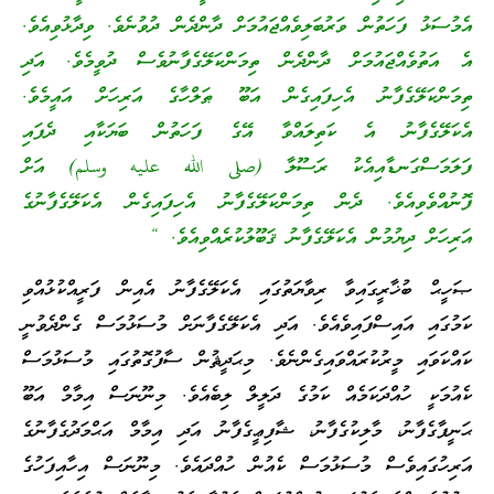
އެމުސަޅު ފަހަތުން ވަރުބަލިވެއްޖައުމަށް ދާންދެން ދުވުނެވެ. ވިދާޅުވިއެވެ.
އެ އަތުވެއްޖައުމަށް ދާންދެން ތިމަންކަލޭގެފާނުވެސް ދުވީމެވެ. އަދި
ތިމަންކަލޭގެފާނު އެހިފައިގެން އަބޫ ޠަލްހާގެ އަރިހަށް އައީމެވެ.
އެކަލޭގެފާނު އެ ކަތިލައްވާ އޭގެ ފަހަތުން ބަޔަކާއި ދެފައި
ފަލަމަސްގަނޑާއިއެކު ރަސޫލާ (صلى الله عليه وسلم) އަށް
ފޮނުއްވެވިއެވެ. ދެން ތިމަންކަލޭގެފާނު އެހިފައިގެން އެކަލޭގެފާނުގެ
އަރިހަށް ދިޔުމުން އެކަލޭގެފާނު ޤަބޫލުކުރެއްވިއެވެ. “
ޞަހީޙް ބުޚާރީގައިވާ ރިވާޔަތުގައި އެކަލޭގެފާނު އެއިން ފަރީއްކުޅުއްވި
ކަމުގައި އައިސްފައިވެއެވެ. އަދި އެކަލޭގެފާނަށް މުސަޅުމަސް ގެންދެވުނީ
ކައްކަވައި މީރުކުރައްވައިގެންނެވެ. މިޙަދީޘުން ސާފުގޮތުގައި މުސަޅުމަސް
ކެއުމަކީ ހުއްދަކަމެއް ކަމުގެ ދަލީލް ލިބެއެވެ. މިނޫނަސް އިމާމް އަބޫ
ޙަނީފާގެފާނު، މާލިކުގެފާނު، ޝާފިޢީގެފާނު އަދި އިމާމް އަޙްމަދުގެފާނުގެ
އަރިހުގައިވެސް މުސަޅުމަސް ކެއުން ހުއްދައެވެ. މިނޫނަސް އިހާއިފަހުގެ