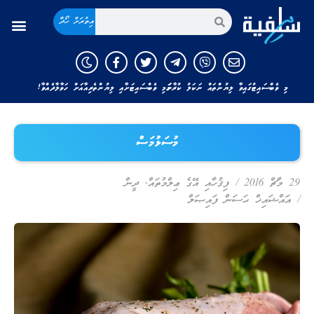
އިތުރަށް ހޯދާ
މި ވެބްސައިޓުގައިވާ ލިޔުންތައް ނަކަލު ކުރާނަމަ މި ވެބްސައިޓަށާއި ލިޔުންތެރިއާއަށް ހަވާލާދެއްވާ!
މުސަޅުމަސް
29 މާޗް 2016
/
ފިޤުހާއި އޭގެ ޢިލްމުތައް
,
ދީން
/
އައްޝައިޚް ޙަސަން ފައިޞަލް