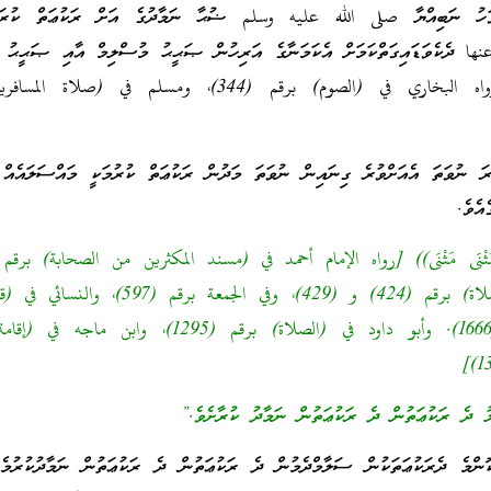
ުވަހު ނަބިއްޔާ صلى الله عليه وسلم ޟުޙާ ނަމާދުގެ އަށް ރަކުޢަތް ކުރައް
ا ދެކެވަޑައިގަތްކަމަށް އެކަމަނާގެ އަރިހުން ޞަޙީޙު މުސްލިމް އާއި ޞަޙީޙު ބު
ރިވާކުރައްވާފައިވެއެވެ. [رواه البخاري في (الصوم) برقم (344)، ومسلم في (ص
ާރަ ނުވަތަ އެއަށްވުރެ ގިނައިން ނުވަތަ މަދުން ރަކުޢަތް ކުރުމަކީ މައްސަލައެއް
އެވެ.
ورواه الترمذي في (الصلاة) برقم (424) و (429)، وفي الجمعة برقم 
وتطوع النهار) برقم (1666). وأبو داود في (الصلاة) برقم (1295)، وابن
 ދެ ރަކުޢަތުން ދެ ރަކުޢަތުން ނަމާދު ކުރާށެވެ.”
ންމެ ދެރަކުޢަތަކުން ސަލާމްދެމުން ދެ ރަކުޢަތުން ދެ ރަކުޢަތުން ނަމާދުކުރުމެ