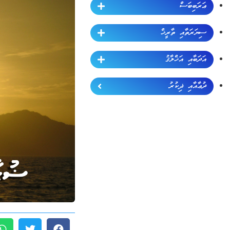
ޢަރަބިބަސް
ސިޔަރަތާއި ތާރީޚް
އަދަބާއި އަޚްލާޤު
ދުޢާއާއި ޛިކުރު