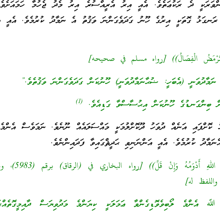
ްވަރަކީ ދެ ރަކުޢަތެވެ. އެއީ އިރު އެރީއްސުރެ އިރު މެދު ޖެހުމާ ހަމައަށެވެ
 ރަނގަޅު ގޮތަކީ އިރުގެ ހޫނު ގަދަވެގަންނަ ވަޤުތު އެ ނަމާދު ކުރުމެވެ. އެއީ އ
ِينَ تَرْمَضُ الْفِصَالُ)) [رواه مسلم في صحيحه]
 ނަމާދުވަނީ (އެބަހީ: ޟުޙާނަމާދުވަނީ) ހޫނުކަން ގަދަވެގަންނަ ވަޤުތެވެ.”
(1)
ަށް ބިންގަނޑުގެ ހޫނުކަން އިޙުސާސްވާ ގަޑިއެވެ.
ު ކޮށްފައި އަނެއް ދުވަހު ދޫކޮށްލުމަކީ މައްސަލައެއް ނޫނެވެ. ނަމަވެސް އެންމ
ެނަމާދު ކުރުމެވެ. އެއީ އަންނަނިވި ޙަދީޘްގައިވާ ފަދައިންނެވެ.
((أَنَّ أَحَبَّ الْعَمَلِ إِلَى اللهِ أَ
 ﷲ އެންމެ ލޯބިވެވޮޑިގެންވާ ޢަމަލަކީ ކިޔަންމެ މަދުވިޔަސް ދާއިމީގޮތެއްގ