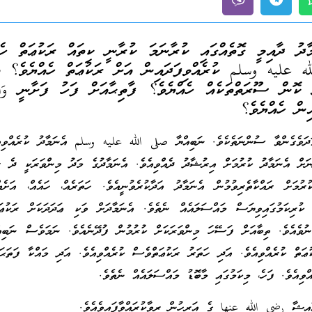
ު ދާއިމީ ގޮތެއްގައި ކުރާނަމަ ކުރާނީ ކިތައް ރަކުޢަތް ހެއ
عليه وسلم ކުރެއްވިފަދައިން އަށް ރަކުޢަތް ހެއްޔެވެ؟ އ
 ކޮން ސޫރަތްތަކެއް ހެއްޔެވެ؟ ފާތިޙާއަށް ފަހު ފަށާނީ وَالش
ިން ހެއްޔެވެ؟
ަވެގެންވާ ސުންނަތެކެވެ. ނަބިއްޔާ صلى الله عليه وسلم އެނަމާދު ކުރެއްވިއެ
ނަށް އެނަމާދު ކުރުމަށް އިރުޝާދު ދެއްވިއެވެ. އެނަމާދުގެ މަދު މިންވަރަކީ ދެ ރަ
މަށް ރައްކާތެރިވުމުން އެނަމާދު އަދާކުރެވުނީއެވެ. ހަތަރެއް، ހައެއް، އަށެއ
ކުރިކަމުގައިވިޔަސް މައްސަލައެއް ނެތެވެ. އެނަމާދަށް ވަކި ޢަދަދަކަށް ރަކުޢަތ
 ނުވެއެވެ. ތިބާއަށް ފަސޭހަ މިންވަރަކަށް ކުރުމުން ފުދޭނެއެވެ. ނަމަވެސް ނަބި
ް ކުރެއްވިއެވެ. އަދި ހަތަރު ރަކުޢަތްވެސް ކުރެއްވިއެވެ. އަދި މައްކާ ފަތަޙަ
ްވިއެވެ. ފަހެ، މިކަމުގައި މާބޮޑު މައްސަލައެއް ނެތެވެ.
ިޝާ رضي الله عنها ގެ އަރިހުން ރިވާކުރައްވާފައިވެއެވެ.