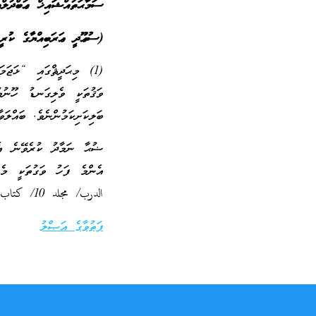
ސަމާޙަތުއްޝައިޚް ޢަބްދުލ
(ސުޢޫދީ ޢަރަބިއްޔާގެ ކުރީގ
(1) މިޙަދީޘްގައި “ޅަޖަމ
ވަޤުތަކީ ވެލިގަނޑު ހޫނުވ
ބަލިކަށިކަމުންނެވެ. ބައްލަވާ: /islamqa.info/ar/2626
الدرب/ مجلد 10/ كتاب الصلاة
ފަތުވާގެ އަޞްލު