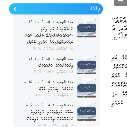
ފިލާވަޅު
ްޔެވެ؟
مادة التوحيد ٦ (ف 2 ، د 12 –
ަދި އެ
ކަނޑައެޅިގެން ވަކި މީހަކީ
َّمْسِ
ސުވަރުގެވަންތަވެރިއެއް ކަމުގައި ނުވަތަ
ނަރަކަވަންތަވެރިއެއް ކަމުގައި ބުނުން)
30 ނޮވެމްބަރު 2024
02:00
ވެ. އަދި
مادة التوحيد ٦ (ف 2 ، د 11 –
ޤިޔާމަތްދުވަހުގެ ކަންތައްތައް)
ކުޢަތެވެ.
28 ފެބްރުއަރީ 2023
17:02
ް ނުވަތަ
مادة التوحيد ٦ (ف 2 ، د 10 –
ްކުރުމަށް
ކަށްވަޅުގެ ނިޢުމަތާއި ޢަޛާބު)
އްޔާ صلى
17 އޮކްޓޯބަރު 2022
14:37
 ކުރެއްވި
مادة التوحيد ٦ (ف 2 ، د 9 –
ޞައްޙަ ޙަދީޘްތަކުގައި ވާރިދުފައިވާ
ކަންތައްތަކަށް އީމާންވުމުގެ ވާޖިބުކަން)
31 ޖުލައި 2022
10:24