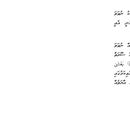
ކު ނުވަތަ
ެނީ އެއީ
ް ނުވަތަ
ޙާ ސޫރަތް
ا يَغْشَىٰ
ިކަމުގައި
 އާޔަތެއް