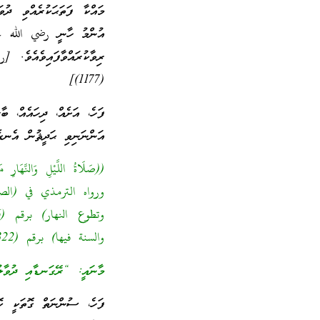
މައްކާ ފަތަޙަކުރެއްވި ދ
އުންމު ހާނީ رضي الله عنه
(1177)]
ފަހެ، އަށެއް، ދިހައެއް، ބ
އަންނަނިވި ޙަދީޘުން އެނގެ
والسنة فيها) برقم (1322)]
މާނައީ: “ރޭގަނޑާއި ދުވާލު
ފަހެ، ސުންނަތް ގޮތަކީ ކޮ