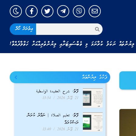
އިތުރަށް ހޯދާ
ލިޔުންތައް ނަކަލު ކުރާނަމަ މި ވެބްސައިޓަށާއި ލިޔުންތެރިއާއަށް ހަވާލާދެއްވާ!
ފަހުގެ ލިޔުންތައް
ފޮތް: شرح العقيدة الواسطية
21 ޖޫން 2026
13:54
ފޮތް: تعليم الصلاة | ނަމާދު ކުރަން
ދަސްކުރަމާ
21 ޖޫން 2026
13:40