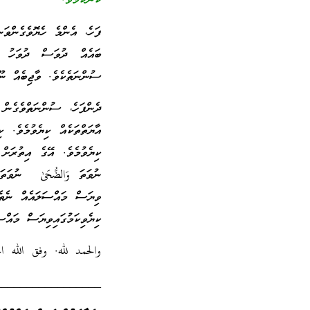
ކަންކަމެވެ.”
ފަހެ، އެންމެ ހެޔޮވެގެންވަ
ބައެއް ދުވަސް ދުވަހު އ
ސުންނަތެކެވެ. ވާޖިބެއް ނ
ދެންފަހެ، ސުންނަތްވެގެން
އާޔަތްތަކެއް ކިޔެވުމެވެ. 
ކިޔެވުމެވެ. އޭގެ އިތުރަށް ކ
ނުވަތަ وَالضُّحَىٰ ނުވަތަ أ
ވިޔަސް މައްސަލައެއް ނެތެވ
ކިޔެވިކަމުގައިވިޔަސް މައް
والحمد لله. وفق الله ال
_________________