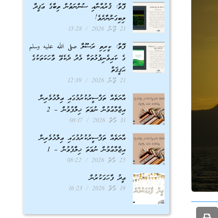
ފޮތް: ޤުރުއާނާއި ސުންނަތުން ތިބާގެ ޢަޤީދާ
ލިބިގަންނާށެވެ!
21 ޖޫން 2026
13:28
ފޮތް: ކީރިތި ރަސޫލާ صلى الله عليه وسلم
ގެ ކައިވެނިފުޅުތަކާ މެދު ދެކެވޭ ވާހަކަތަކުގެ
ޙަޤީޤަތް
21 ޖޫން 2026
12:39
އާޔަތެއް ތަފްސީރުކުރުމުގައި ޢިލްމުވެރިން
އިޖްމާޢުވުން ނުވަތަ ޚިލާފުވުން – 2
31 މާޗް 2026
08:17
އާޔަތެއް ތަފްސީރުކުރުމުގައި ޢިލްމުވެރިން
އިޖްމާޢުވުން ނުވަތަ ޚިލާފުވުން – 1
25 މާޗް 2026
08:22
ޢީދު ފާހަގަކުރުން
19 މާޗް 2026
16:23