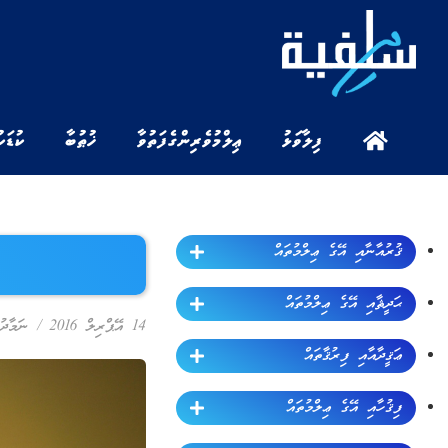
ފިލާވަޅު
ޢިލްމުވެރިންގެ ފަތުވާ
ޚުޠުބާ
ކުޑަކ
ޤުރުއާނާއި އޭގެ ޢިލްމުތައް
ޙަދީޘާއި އޭގެ ޢިލްމުތައް
14 އޭޕްރިލް 2016
/
ނަމާދު
ޢަޤީދާއާއި ފިރުޤާތައް
ފިޤުހާއި އޭގެ ޢިލްމުތައް