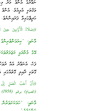
ނަމާދުގެ އެންމެ މަދު މިނ
ވަޤުތަކީ އެއީއެވެ. އެންމެ
ޙަދީޘްގައިވާ ފަދައިންނެވެ.
((صَلَاةُ الْأَوَّابِينَ ح
މާނައީ: “ކިޔަމަންތެރިންގެ
އޭގެ މުރާދަކީ ޅަޖަމަލުތަކ
ފަހެ، އެނަމާދު އެއް ދުވަހ
ގޮތަކީ ދާއިމީ ގޮތެއްގައި އ
(الصيام) برقم (1958) واللفظ له]
މާނައީ: “ހަމަކަށަވަރުން