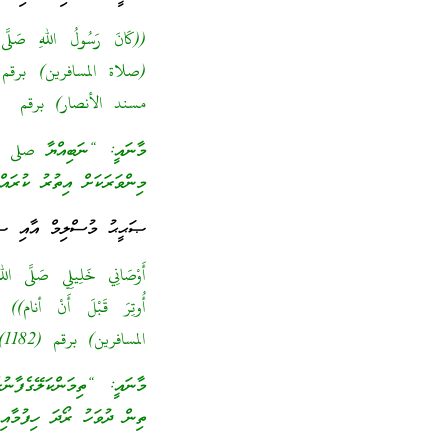
((كَانَ رَسُولُ اللهِ صَلَّى
مسند الأنصار) برقم (25084)
މާނައީ: “ނަބިއްޔާ صلى ا
މިންވަރަކަށް އިތުރު ކުރަ
ޞަޙީޙު މުސްލިމް އާއި ޞަޙ
أَوْصَانِي خَلِيلِي صَلَّى اللهُ
المسافرين) برقم (1182)]
މާނައީ: “ތިމަންކަލޭގެފާނު
ތިން ދުވަހު ރޯދަ ހިފުމާއި