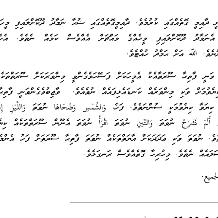
ނީ ދާއިމީ ގޮތެއްގައި ކުރުމެވެ. ދާއިމީގޮތެއްގައި ޟުޙާ ނަމާދު ދޫކޮށްލައިފި މީހަ
ެނަމާދު ދޫކޮށްލައިފި މީހެއްގެ މައްޗަށް އެއްވެސް ކަމެއް ނެތެވެ. އެހ
ޫނެވެ. ﷲ އަށް ޙަމްދު ހުއްޓެވެ.
 ވަނީ ފާތިޙާ ސޫރަތާއެކު އެމީހަކަށް ފަސޭހަވެގެންވީ މިންވަރަކަށް ސޫރަތްތަކެއ
ކިޔެވުމަށް ވަކި މިންވަރެއް ކަނޑައެޅިފައެއް ނުވެއެވެ. ވާޖިބުވެގެންވަނީ ފާތި
ިޔަވާ ކިޔެވުމަކީ ސުންނަތެވެ. ފަހެ، وَالشَّمْسِ وَضُحَاهَا ނުވަތަ وَاللَّيْلِ إِذَ
َلَمْ نَشْرَحْ ނުވަތަ وَالتِّينِ ނުވަތަ اقْرَأْ ނުވަތަ އެނޫން ސޫރަތްތަކެއް ކިޔެވ
ެ. ނުވަތަ ވަކި ޢަދަދަކަށް އާޔަތްތަކެއް ނުވަތަ ފާތިޙާ ސޫރަތަށް ފަހު އެންމެ
ސަލައެއް ނެތެވެ. މިހުރިހާ ގޮތެއްވެސް ރަނގަޅެވެ.
جميع.
_________________________________