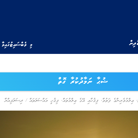
ުދިން
މި ވެބްސައިޓުގައިވާ 
ޟުޙާ ނަމާދުކުރާ ގޮތް
,
ޢިލްމުވެރިންގެ ފަތުވާ
,
ފިޤުހާއި އޭގެ ޢިލްމުތައް
,
ފިޤުހީ މައްސަލަތައް
/
ދިސަލަފިއްޔާ