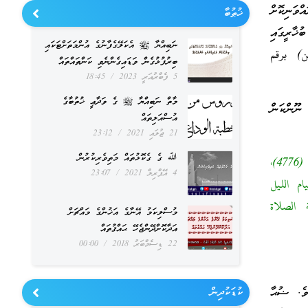
ވަނިކޮށް
ޚުޠުބާ
ޚާރީގައި
ނަބިއްޔާ ﷺ އެކަލޭގެފާނުގެ އުންމަތަށްޓަކައި
لاة المسافرين) برقم
ބިރުފުޅުގެން ވަޑައިގެންނެވި ކަންތައްތައް
5 ފެބްރުއަރީ 2023
18:45
މާތް ނަބިއްޔާ ﷺ ގެ ވަދާޢީ ޚުތުބާގެ
 ނޫންކަން
އުސްއަލިތައް
21 ޖުލައި 2021
23:12
ﷲ ގެ ގެކޮޅުތައް މަތިވެރިކުރުން
((صَلَاةُ اللَّيْلِ وَالنَّهَارِ مَثْنَى مَثْنَى)) [رواه الإمام أحمد في (مسند المكثرين من الصحابة) برقم (4776)،
4 އޭޕްރިލް 2021
23:07
(597)، والنسائي في (قيام الليل
 ماجه في (إقامة الصلاة
މުސްލިކަމު އޭނާގެ އަޚުންގެ މައްޗަށް
އަދާކޮށްދޭންޖެހޭ ޙައްޤުތައް
22 ޑިސެމްބަރު 2018
00:00
ވެ. ޟުޙާ
ކުޑަކުދިން