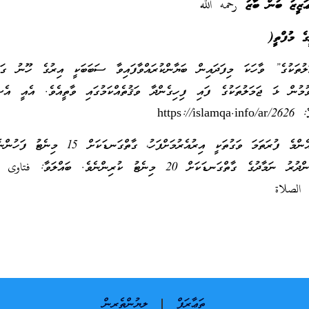
ްޢަޒީޒު ބުން ބާޒު
رحمه
الله
ެ މުފްތީ
(
ަލުތަކުގެ” ވާހަކަ މިފަދައިން ބަޔާންކުރައްވާފައިވާ ސަބަބަކީ އިރުގެ ހޫނު ގަދ
ުމުން ޅަ ޖަމަލުތަކުގެ ފައި ފިހިގެންދާ ވަޤުތެއްކަމުގައި ވާތީއެވެ. އެއީ އެސޮ
https:/
ޟުޙާ ނަމާދު ކުރެވޭނެ އެންމެ ފުރަތަމަ ވަގުތަކީ އިރުއެރުމަށްފަހު، ގާތ
އެންމެ ފަހު ވަގުތަކީ މެންދުރު ނަމާދުގެ ގާތްގަނޑަކަށް 20 މިނެޓު ކުރިންނެވެ. ބައްލ
ތަޢާރަފް
ލިޔުންތެރިން