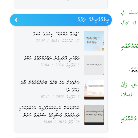
اه مسلم في
ޢިލްމުވެރިންގެ ފަތުވާ
قم (1371)، والإمام أحمد في (باقي
“ޖުމުޢާ މުބާރަކާ” ކިޔުމުގެ ޙުކުމް
15 ނޮވެމްބަރު 2024
23:54
ކުރެއްވި
އަތުކުރި އޮޅައިގެން ނަމާދުކުރުމުގެ ޙުކުމް
3 އޭޕްރިލް 2024
20:14
ެވެ.
ކަންފަތަށް އަޅާ ބޭހެއް ބޭނުންކުރުމުން ރޯދަ
ُحَى، وَأَنْ
ގެއްލޭ ތަ؟
فظ له، ومسلم في (صلاة
5 އޭޕްރިލް 2023
07:12
ނަމާދުކުރުން ނަހީކުރައްވާފައިވާ ވަގުތުތަކުގައި
ތަޙިއްޔަތުލް މަސްޖިދުގެ ސުންނަތް ކުރުން
ަހެއްގައި
28 މާޗް 2023
18:00