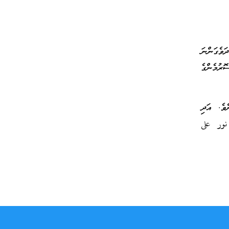
ަވެގަންނަ
ރުމެންގެ
ްގަނޑަކަށް 15 މިނެޓު ފަހުންނެވެ. އަދި
ަވާ: فتاوى نور على