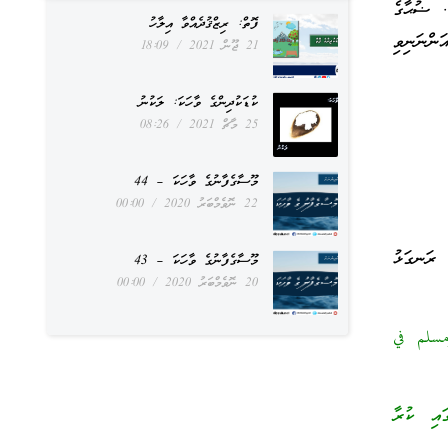
. ޟުޙާގެ
ފޮތް: ރިޒްޤުދެއްވާ އިލާހު
ަންނަނިވި
21 ޖޫން 2021
18:09
ކުޑަކުދިންގެ ވާހަކަ: ލަކުނު
25 މާޗް 2021
08:26
މޫސާގެފާނުގެ ވާހަކަ – 44
22 ނޮވެމްބަރު 2020
00:00
ެ ރަނގަޅު
މޫސާގެފާނުގެ ވާހަކަ – 43
20 ނޮވެމްބަރު 2020
00:00
دْوَمُهُ وَإِنْ قَلَّ)) [رواه البخاري في (الرقاق) برقم (5983)، ومسلم في
ައި ކުރާ