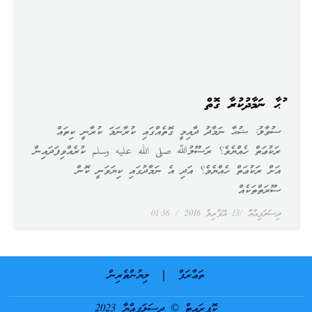
ޟުޙާ ނަމާދުކުރާ ގޮތް
ސުވާލު: ޟުޙާ ނަމާދު ދާއިމީ ގޮތެއްގައި ކުރާނަމަ ކުރާނީ ކިތައް
ރަކުޢަތް ހެއްޔެވެ؟ ރަސޫލުﷲ صلى الله عليه وسلم ކުރެއްވިފަދައިން
އަށް ރަކުޢަތް ހެއްޔެވެ؟ އަދި އެ ނަމާދުގައި ކިޔަވަނީ ކޮން
ސޫރަތްތަކެއް
ދިސަލަފިއްޔާ
13 އޭޕްރިލް 2016
01:36
ތަޢާރަފް
ލިޔުންތެރިން
ކޮޕީރައިޓް © ދިސަލަފިއްޔާ 2023