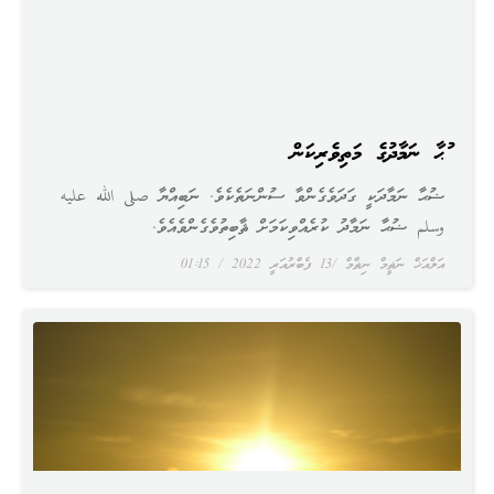
ޟުޙާ ނަމާދުގެ މަތިވެރިކަން
ޟުޙާ ނަމާދަކީ ގަދަވެގެންވާ ސުންނަތެކެވެ. ނަބިއްޔާ صلى الله عليه
وسلم ޟުޙާ ނަމާދު ކުރެއްވިކަމަށް ޘާބިތުވެގެންވެއެވެ.
އަލްއަޚް ނަޡީމް ނިޡާމް
13 ފެބްރުއަރީ 2022
01:15