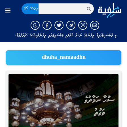
އިތުރަށް ހޯދާ
މި ވެބްސައިޓުގައިވާ ލިޔުންތައް ނަކަލު ކުރާނަމަ މި ވެބްސައިޓަށާއި ލިޔުންތެރިއާއަށް ހަވާލާދެއްވާ!
dhuha_namaadhu