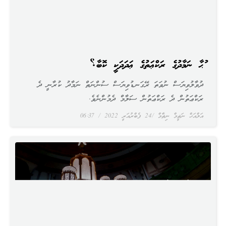
ޟުޙާ ނަމާދުގެ ރަކްޢަތުގެ ޢަދަދަކީ ކޮބާ؟
ދުވާލުވިޔަސް ނުވަތަ ރޭގަނޑުވިޔަސް ސުންނަތް ނަމާދު ކުރާނީ ދެ
ރަކްޢަތުން ދެ ރަކްޢަތުން ސަލާމް ދެމުންނެވެ.
އަލްއަޚް ނަޡީމް ނިޡާމް
24 ފެބްރުއަރީ 2022
06:37