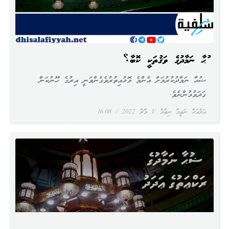
ޟުޙާ ނަމާދުގެ ވަޤުތަކީ ކޮބާ؟
ޟުޙާ ނަމާދުކުރުމަށް އެންމެ މޮޅުއިތުރުވެގެންވަނީ އިރުގެ ހޫނުކަން
ގަދަވުމުންނެވެ.
އަލްއަޚް ނަޡީމް ނިޡާމް
1 މާޗް 2022
16:08