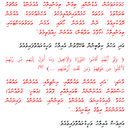
ހަމަކަށަވަރުން، އުޑުންނާއި ބިމުން، ތިމަންއިލާހު އެއުރެންގެ މައްޗަށް
ބަރަކާތުގެ މަގުތައް ހުޅުއްވައިދެއްވީމުހެވެ. އެހެނެއްކަމަކު، އެއުރެން
ދޮގުކުރިއެވެ. ދެން އެއުރެން ހޯދައި އުޅުނު ޢަމަލުތަކަށްޓަކައި،
ތިމަންއިލާހު (ކޯފާގެ ޢަޛާބުން) އެއުރެން ހިއްޕެވީމެވެ.”
އަދި އަހުލު ކިތާބީންނާ ބެހޭގޮތުން އެއިލާހު ވަޙީކުރައްވާފައިވެއެވެ.
﴿ وَلَوْ أَنَّهُمْ أَقَامُوا التَّوْرَاةَ وَالْإِنجِيلَ وَمَا أُنزِلَ إِلَيْهِم مِّن رَّبِّهِمْ
]
9
[
لَأَكَلُوا مِن فَوْقِهِمْ وَمِن تَحْتِ أَرْجُلِهِم …﴾
މާނައީ: “އަދި އެއުރެން ތައުރާތާއި، އިންޖީލާއި، އެއުރެންގެ ރައްބުގެ
ޙަޟްރަތުން އެއުރެންނަށް ބާވައިލެއްވި ފޮތުގެ (އެބަހީ: ޤުރުއާނުގެ)
ޙުކުމް ޤާއިމުކުރިނަމަ، އެއުރެންގެ މަތިންނާއި، އެއުރެންގެ ފައިދަށުން
އެއުރެންނަށް ރިޒްޤު ލިބުނީހެވެ…”
އަދިވެސް އެއިލާހު ވަޙީކުރައްވާފައިވެއެވެ.