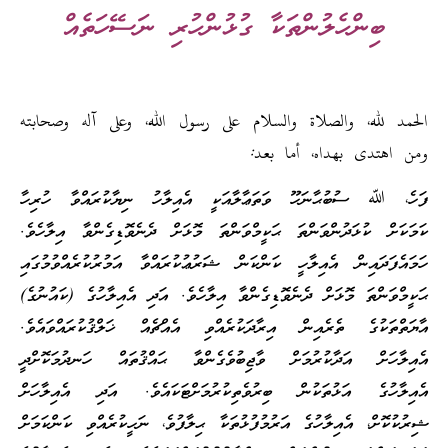
ބިންހެލުންތަކާ ގުޅުންހުރި ނަސޭހަތެއް
الحمد لله، والصلاة والسلام على رسول الله، وعلى آله وصحابته
ومن اهتدى بهداه، أما بعد:
ފަހެ، ﷲ ސުބުޙާނަހޫ ވަތަޢާލާއަކީ އެއިލާހު ނިޔާކުރައްވާ ހުރިހާ
ކަމަކަށް ކުޅަދުންވަންތަ ޙަކީމްވަންތަ މޮޅަށް ދެނެވޮޑިގެންވާ އިލާހެވެ.
ހަމައެފަދައިން އެއިލާހީ ކަންކަން ޝަރުޢުކުރައްވާ އަމުރުކުރެއްވުމުގައި
ޙަކީމްވަންތަ މޮޅަށް ދެނެވޮޑިގެންވާ އިލާހެވެ. އަދި އެއިލާހުގެ (ކައުނުގެ)
އާޔަތްތަކުގެ ތެރެއިން އިރާދަކުރެއްވި އެއްޗެއް ޚަލްޤުކުރައްވައެވެ.
އެއިލާހަށް އަދާކުރުމަށް ވާޖިބުވެގެންވާ ޙައްޤުތައް ހަނދުމަކޮށްދީ
އެއިލާހުގެ އަޅުތަކުން ބިރުވެތިކުރުމަށްޓަކައެވެ. އަދި އެއިލާހަށް
ޝިރުކުކޮށް، އެއިލާހުގެ އަރުމުފުޅުތަކާ ޙިލާފުވެ، ނަހީކުރެއްވި ކަންކަމަށް