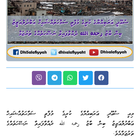
މިއީ ސުޢޫދީ ޢަރަބިއްޔާގެ ކުރީގެ މުފްތީ ސަމާޙަތުއްޝައިޚް
ޢަބްދުލްޢަޒީޒު ބިން ބާޒު رحمه الله ދެއްވާފައިވާ ނަސޭހަތެއްގެ
ތަރުޖަމާއެވެ.