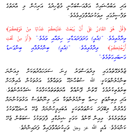
އަދި އަބުއްޝައިޚް އަލްއަޞްބަޙާނީ މުޖާހިދުގެ އަރިހުން މި އާޔަތުގެ
ތަފްސީރުގައި ރިވަކުރައްވާފައިވެއެވެ.
﴿قُلْ هُوَ القَادِرُ عَلَى أَنْ يَبْعَثَ عَلَيْكُمْ عَذَابًا مِنْ فَوْقِكُمْ﴾
ވިދާޅުވިއެވެ. “(އެއީ) ގަދަފަދައަޑާއި، ހިލައާއި ވައެވެ.”
﴿أَوْ مِنْ تَحْتِ
أَرْجُلِكُمْ﴾
ވިދާޅުވިއެވެ. “(އެއީ) ބިންހެލުމާއި ބިންގަނޑު
ގަނބައިގަތުމެވެ.”
ޖުމްލަގޮތެއްގައި މިދުވަސްވަރު ގިނަ ސަރަހައްދުތަކަށް މިއަންނަ
ބިންހެލުންތަކަކީ، ﷲ ސުބުޙާނަހޫ ވަތަޢާލާގެ އަޅުތަކުން އެއިލާހަށް
ބިރުވެތިކުރުމުގެ ގޮތުން ފޮނުއްވާ އާޔަތްތަތެއްކަމާއެކު ޝައްކެއްނެތެވެ.
އަދި މިބިންމަތީ ހިނގާ ބިންހެލުންތަކާ އަދި މިނޫންވެސް އަޅުތަކުންނަށް
ގެއްލުން ލިބޭފަދަ ކަންތައްތަކަކީ އެބައިމީހުންނަށް ޖެހޭ އުނދަގޫތަކުގެ
ވައްތަރެކެވެ. މިއިން ކޮންމެ ކަމަކީ ޝިރުކާއި ފާފަތަކުގެ ސަބަބުން ޖެހޭ
ކަންކަމެވެ. އެއީ ﷲ عز وجل ވަޙީކުރައްވާފައިވާ ފަދައިންނެވެ.