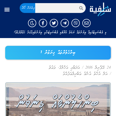
އިތުރަށް ހޯދާ
މި ވެބްސައިޓުގައިވާ ލިޔުންތައް ނަކަލު ކުރާނަމަ މި ވެބްސައިޓަށާއި ލިޔުންތެރިއާއަށް ހަވާލާދެއްވާ!
ބިންހެލުންތައް ގިނަވުން 1
24 އޭޕްރިލް 2016
/
އަދަބާއި އަޚްލާޤު
,
ވަޢުޡު
/
އަލް އުޚްތު އުންމު ޢަބްދިލްޢަފުއްވު