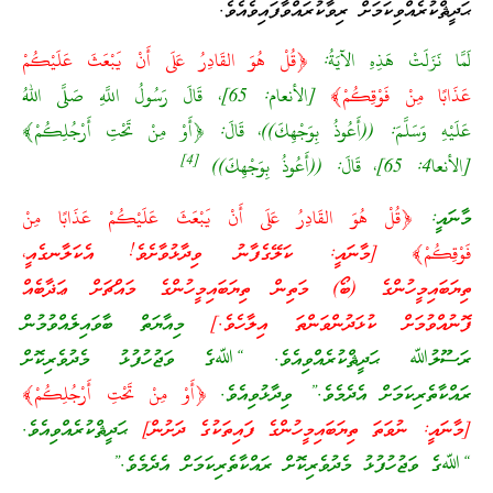
ޙަދީޘްކުރެއްވިކަމަށް ރިވާކުރައްވާފައިވެއެވެ.
لَمَّا نَزَلَتْ هَذِهِ الآيَةُ:
﴿قُلْ هُوَ القَادِرُ عَلَى أَنْ يَبْعَثَ عَلَيْكُمْ
عَذَابًا مِنْ فَوْقِكُمْ﴾
[الأنعام: 65]، قَالَ رَسُولُ اللَّهِ صَلَّى اللهُ
عَلَيْهِ وَسَلَّمَ: ((أَعُوذُ بِوَجْهِكَ))، قَالَ: ﴿أَوْ مِنْ تَحْتِ أَرْجُلِكُمْ﴾
]
4
[
[الأنعا4: 65]، قَالَ: ((أَعُوذُ بِوَجْهِكَ))
މާނައީ:
﴿قُلْ هُوَ القَادِرُ عَلَى أَنْ يَبْعَثَ عَلَيْكُمْ عَذَابًا مِنْ
فَوْقِكُمْ﴾ [މާނައީ: ކަލޭގެފާނު ވިދާޅުވާށެވެ! އެކަލާނގެއީ،
ތިޔަބައިމީހުންގެ (ބޯ) މަތިން ތިޔަބައިމީހުންގެ މައްޗަށް ޢަޛާބެއް
ފޮނުއްވުމަށް ކުޅަދުންވަންތަ އިލާހެވެ.]
މިއާޔަތް ބާވައިލެއްވުމުން
ރަސޫލުﷲ ޙަދީޘްކުރެއްވިއެވެ. “ﷲގެ ވަޖުހުފުޅު މެދުވެރިކޮށް
ރައްކާތެރިކަމަށް އެދެމެވެ.” ވިދާޅުވިއެވެ.
﴿أَوْ مِنْ تَحْتِ أَرْجُلِكُمْ﴾
[މާނައީ: ނުވަތަ ތިޔަބައިމީހުންގެ ފައިތަކުގެ ދަށުން]
ޙަދީޘްކުރެއްވިއެވެ.
“ﷲގެ ވަޖުހުފުޅު މެދުވެރިކޮށް ރައްކާތެރިކަމަށް އެދެމެވެ.”