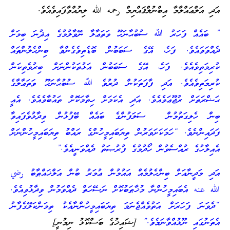
އަދި އަލްޢައްލާމާ އިބްނުލްޤައްޔިމް رحمه الله ލިޔުއްވާފައިވެއެވެ.
” ބައެއް ފަހަރު ﷲ ސުބުޙާނަހޫ ވަތަޢާލާ ނޭވާލުމުގެ އިޛުނަ ބިމަށް
ދެއްވަވައެވެ. ފަހެ، އޭގެ ސަބަބުން ބޮޑެތިވެގެންވާ ބިންހެލުންތައް
ކުރިމަތިވެއެވެ. ފަހެ، އޭގެ ސަބަބުން އަޅުތަކުންނަށް ބިރުވެތިކަން
ކުރިމަތިވެއެވެ. އަދި ފާފަތަކުން ދުރުވެ ﷲ ސުބުޙާނަހޫ ވަތަޢާލާގެ
ޙަޟްރަތަށް ރުޖޫޢަވެއެވެ. އަދި އެކަމަށް ހިތާމަކޮށް ތައުބާވެއެވެ. އެއީ
ބިން ހެލިގަތުމުން ސަލަފުންގެ ބައެއް ބޭފުޅުން ވިދާޅުވެފައިވާ
ފަދައިންނެވެ. “ހަމަކަށަވަރުން ތިޔަބައިމީހުންގެ ރައްބު ތިޔަބައިމީހުންނަށް
އެއިލާހުގެ ރުއްސެވުން ހޯދުމުގެ ފުރުޞަތު ދެއްވަނީއެވެ.”
އަދި މަދީނާއަށް ބިންހެލުމެއް އައުމުން ޢުމަރު ބުން އަލްޚައްޠާބު رضي
الله عنه އެބައިމީހުންނާ މުޚާޠަބުކޮށް ނަސޭހަތް ދެއްވަމުން ވިދާޅުވިއެވެ.
“ދެވަނަ ފަހަރަށް އަތުވެއްޖެނަމަ ތިޔަބައިމީހުންނާއެކު ތިމަންކަލޭގެފާނު
އެތަނުގައި ނޫޅުއްވާނަމެވެ.”
[ޝައިޚުގެ ބަސްކޮޅު ނިމުނީ]