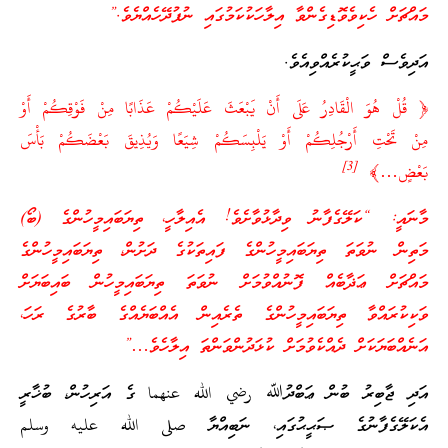
މައްޗަށް ހެކިވެވޮޑިގެންވާ އިލާހަކުކަމުގައި ނުފުދޭހެއްޔެވެ.”
އަދިވެސް ވަޙީކުރެއްވިއެވެ.
﴿ قُلْ هُوَ الْقَادِرُ عَلَى أَنْ يَبْعَثَ عَلَيْكُمْ عَذَابًا مِنْ فَوْقِكُمْ أَوْ
مِنْ تَحْتِ أَرْجُلِكُمْ أَوْ يَلْبِسَكُمْ شِيَعًا وَيُذِيقَ بَعْضَكُمْ بَأْسَ
]
3
[
بَعْضٍ…﴾
މާނައީ: “ކަލޭގެފާނު ވިދާޅުވާށެވެ! އެއިލާހީ، ތިޔަބައިމީހުންގެ (ބޯ)
މަތިން ނުވަތަ ތިޔަބައިމީހުންގެ ފައިތަކުގެ ދަށުން، ތިޔަބައިމީހުންގެ
މައްޗަށް ޢަޛާބެއް ފޮނުއްވުމަށް ނުވަތަ ތިޔަބައިމީހުން ބައިބަޔަށް
ވަކިކުރައްވާ ތިޔަބައިމީހުންގެ ތެރެއިން އެއްބަޔެއްގެ ބާރުގެ ރަހަ،
އަނެއްބަޔަކަށް ދެއްކެވުމަށް ކުޅަދުންވަންތަ އިލާހެވެ…”
އަދި ޖާބިރު ބުން ޢަބްދުﷲ رضي الله عنهما ގެ އަރިހުން، ބުޚާރީ
އެކަލޭގެފާނުގެ ޞަޙީޙުގައި، ނަބިއްޔާ صلى الله عليه وسلم