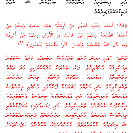
އަދި އިސްވެދިޔަ އުންމަތްތަކާ ބެހޭގޮތުން ﷲ ތަޢާލާ
ވަޙީކުރައްވާފައިވެއެވެ.
﴿فَكُلًّا أَخَذْنَا بِذَنْبِهِ فَمِنْهُمْ مَنْ أَرْسَلْنَا عَلَيْهِ حَاصِبًا وَمِنْهُمْ مَنْ
أَخَذَتْهُ الصَّيْحَةُ وَمِنْهُمْ مَنْ خَسَفْنَا بِهِ الْأَرْضَ وَمِنْهُمْ مَنْ أَغْرَقْنَا
]
7
[
وَمَا كَانَ اللَّهُ لِيَظْلِمَهُمْ وَلَكِنْ كَانُوا أَنْفُسَهُمْ يَظْلِمُونَ﴾
މާނައީ: “އަދި އެއިން ކޮންމެ ބަޔަކުވެސް، އެބަޔެއްގެ ކުށުގެ ސަބަބުން
ތިމަންއިލާހު ގެންދެވީމެވެ. ފަހެ، ތަންތަން ހަލާކުކުރަނިވި ގަދަ ވަޔެއް
ތިމަންއިލާހު އެބަޔެއްގެ މައްޗަށް ފޮނުއްވި މީހުން އެއުރެންގެ
ތެރެއިންވިއެވެ. އަދި ޢަޛާބުގެ ގަދައަޑެއް ފޮނުއްވައި ގެންދެވި މީހުންވެސް
އެއުރެންގެ ތެރެއިންވިއެވެ. އަދި އެއުރެންނާއެކު ބިންގަނޑު ގަންބަވައިގަތް
މީހުންވެސް އެއުރެންގެ ތެރެއިންވިއެވެ. އަދި (ކަނޑުގައި) ޣަރަޤުކުރެއްވި
މީހުންވެސް އެއުރެންގެ ތެރެއިންވިއެވެ. އެއުރެންނަށް އަނިޔާކުރެއްވުމަކަށް
ﷲ އިރާދައެއް ނުކުރައްވަތެވެ. އެހެނެއްކަމަކު، އެއުރެންގެ ނަފްސުތަކަށް