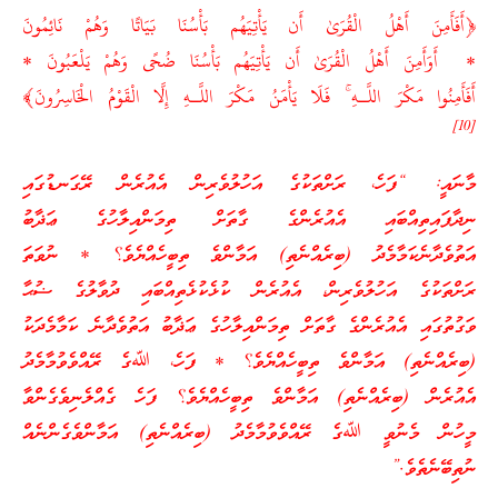
﴿أَفَأَمِنَ أَهْلُ الْقُرَىٰ أَن يَأْتِيَهُم بَأْسُنَا بَيَاتًا وَهُمْ نَائِمُونَ
* أَوَأَمِنَ أَهْلُ الْقُرَىٰ أَن يَأْتِيَهُم بَأْسُنَا ضُحًى وَهُمْ يَلْعَبُونَ *
أَفَأَمِنُوا مَكْرَ اللَّـهِ ۚ فَلَا يَأْمَنُ مَكْرَ اللَّـهِ إِلَّا الْقَوْمُ الْخَاسِرُونَ﴾
]
10
[
މާނައީ: “ފަހެ، ރަށްތަކުގެ އަހުލުވެރިން އެއުރެން ރޭގަނޑުގައި
ނިދާފައިތިއްބައި އެއުރެންގެ ގާތަށް ތިމަންއިލާހުގެ ޢަޛާބު
އަތުވެދާނެކަމާމެދު (ބިރެއްނެތި) އަމާންވެ ތިބީހެއްޔެވެ؟ * ނުވަތަ
ރަށްތަކުގެ އަހުލުވެރިން، އެއުރެން ކުޅެކުޅެތިއްބައި ދުވާލުގެ ޟުޙާ
ވަގުތުގައި އެއުރެންގެ ގާތަށް ތިމަންއިލާހުގެ ޢަޛާބު އަތުވެދާނެ ކަމާމެދަކު
(ބިރެއްނެތި) އަމާންވެ ތިބީހެއްޔެވެ؟ * ފަހެ، ﷲގެ ރޭއްވެވުމާމެދު
އެއުރެން (ބިރެއްނެތި) އަމާންވެ ތިބީހެއްޔެވެ؟ ފަހެ ގެއްލެނިވެގެންވާ
މީހުން މެނުވީ ﷲގެ ރޭއްވެވުމާމެދު (ބިރެއްނެތި) އަމާންވެގެންނެއް
ނުތިބޭނެތެވެ.”