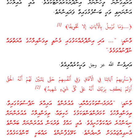
އަރައިގަންނަ މީހުންނަށް އިންޛާރުކުރުމަށްޓަކައެވެ. އެއީ އެއިލާހުގެ
އަންނަނިވި ވަޙީ ބަސްފުޅުގައިވާ ފަދައިންނެވެ.
[1]
﴿…وَمَا نُرْسِلُ بِالْآيَاتِ إِلا تَخْوِيفًا﴾
މާނައީ: “… އަދި އިންޛާރެއްކަމުގައި މެނުވީ ތިމަންއިލާހުގެ އާޔަތްތައް
ނުފޮނުއްވަމެވެ.”
އަދިވެސް ﷲ عز وجل ވަޙީކުރެއްވިއެވެ.
﴿سَنُرِيهِمْ آيَاتِنَا فِي الْآفَاقِ وَفِي أَنْفُسِهِمْ حَتَّى يَتَبَيَّنَ لَهُمْ أَنَّهُ الْحَقُّ
[2]
أَوَلَمْ يَكْفِ بِرَبِّكَ أَنَّهُ عَلَى كُلِّ شَيْءٍ شَهِيدٌ﴾
މާނައީ: “އުދަރެސްތަކުގައްޔާއި، އެއުރެންގެ އަމިއްލަ ނަފްސުތަކުގައިވާ،
ތިމަންއިލާހުގެ ކުޅަދުންވަންތަކަމުގެ ހެކިތައް، ތިމަންއިލާހު އެއުރެންނަށް
ނިކަންހުރެ ދައްކަވާހުށީމެވެ. އެއީ ޙައްޤު ތެދުކަން އެއުރެންނަށް ބަޔާންވެ
އެނގިއްޖައުމަށް ދާނދެނެވެ. ކަލޭގެފާނުންގެ ރައްބަކީ ކޮންމެކަމެއްގެ