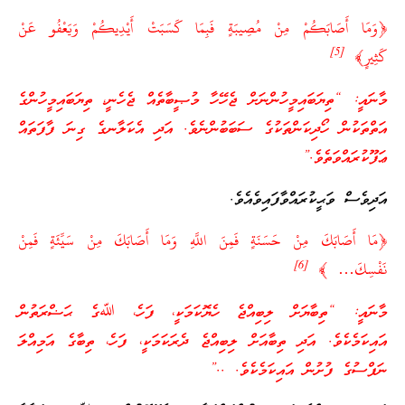
﴿وَمَا أَصَابَكُمْ مِنْ مُصِيبَةٍ فَبِمَا كَسَبَتْ أَيْدِيكُمْ وَيَعْفُو عَنْ
]
5
[
كَثِيرٍ﴾
މާނައީ: “ތިޔަބައިމީހުންނަށް ޖެހޭހާ މުޞީބާތެއް ޖެހެނީ، ތިޔަބައިމީހުންގެ
އަތްތަކުން ހޯދިކަންތަކުގެ ސަބަބުންނެވެ. އަދި އެކަލާނގެ ގިނަ ފާފަތައް
ޢަފޫކުރައްވަތެވެ.”
އަދިވެސް ވަޙީކުރައްވާފައިވެއެވެ.
﴿مَا أَصَابَكَ مِنْ حَسَنَةٍ فَمِنَ اللَّهِ وَمَا أَصَابَكَ مِنْ سَيِّئَةٍ فَمِنْ
]
6
[
نَفْسِكَ… ﴾
މާނައީ: “ތިބާޔަށް ލިބިއްޖެ ހެޔޮކަމަކީ، ފަހެ، ﷲގެ ޙަޟްރަތުން
އައިކަމެކެވެ. އަދި ތިބާއަށް ލިބިއްޖެ ދެރަކަމަކީ، ފަހެ، ތިބާގެ އަމިއްލަ
ނަފްސުގެ ފުށުން އައިކަމެކެވެ. ..”