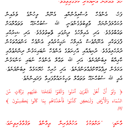
ހަމަ އެއުރެން އަނިޔާކުރި ކަމުގައިވިއެވެ.”
ފަހެ، އެންމެހާ މުސްލިމުންނާއި އެނޫން މީހުންގެ ތެރެއިން
މުކައްލަފުންނަށް ވާޖިބުވެގެންވަނީ ﷲ ސުބުޙާނަހޫ ވަތަޢާލާއަށް
ތައުބާވުމެވެ. އަދި އެއިލާހުގެ ދީނުގައި ޘާބިތުވުމެވެ. އަދި ޝިރުކާއި
ފާފަތަކާއި އެނޫންވެސް އެއިލާހު ނަހީކުރެއްވި އެންމެހާ ކަންތައްތަކުން
ދުރުހެލިވުމެވެ. ދުނިޔެއާއި އާޚިރަތުގެ އެންމެހާ ނުބައިކަމުން ދިންނެވުމާއި
ކާމިޔާބު ލިބެންދެނެވެ. އަދި ﷲ ތަޢާލާ އެންމެހާ ނުބައި ކަންކަމުން
އަޅަމެން ދިފާޢުކޮށްދެއްވަންދެނެވެ. އަދި ހުރިހާ ހެޔޮކަމެއް ލިބެންދެނެވެ.
އެއީ ﷲ ސުބުޙާނަހޫ ވަތަޢާލާ ވަޙީކުރައްވާފައިވާ ފަދައިންނެވެ.
﴿ وَلَوْ أَنَّ أَهْلَ الْقُرَىٰ آمَنُوا وَاتَّقَوْا لَفَتَحْنَا عَلَيْهِم بَرَكَاتٍ مِّنَ
السَّمَاءِ وَالْأَرْضِ وَلَـٰكِن كَذَّبُوا فَأَخَذْنَاهُم بِمَا كَانُوا يَكْسِبُونَ ﴾
]
8
[
މާނައީ: “ރަށްތަކުގެ އަހުލުވެރިން އީމާންވެ ތަޤުވާވެރިވީނަމަ،