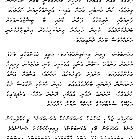
ފުރަތަމަ ރެއަށް ތައްޔާރުވާ ފަދައިން ތައްޔާރުވަނީ ބޭރަށް ނުކުންނަން
ވީމައެވެ. ދެން އެނބުރި ގެއަށް އައިސް އެޒީނަތްތެރިކަން ދޮވެލައެވެ.
ފޮނިކަމާއި ތުއިކަމުގެ ފޭރާން ބާލައި ބާ ޓީޝާޓުގަނޑަކަށް
ބަދަލުކޮށްލައެވެ. ކުރިން ހުރިހެން ޒީނަތްތެރިވުމަށް އިންތިޒާރުކުރަނީ
އަނެއްކާވެސް ބޭރަށް ދާންވީމައެވެ.
އެކަނބަލުންގެ ފިރިން މިސްކީނުހާލުގައެވެ. އެރީތި ހެދުންތަކާއި މޭކަޕް
ކުރުމަށް ގެންގުޅޭ ސާމާނު ގަނެދީ އެތަކެތީގެ ފޮނި ލައްޒަތުން ފިރިމީހާ
މަޙުރޫމުވެފައެވެ. ކޮންފަދަ ފަޤީރުކަމެއް ހެއްޔެވެ! އޭނާއަށް އޭނާގެ
އަންހެނުން ފެންނަނީ ބާހެދުމެއްގައެވެ. ގައިން ކާތަކެތި ދުވާވަސް ދުވާ
ހާލުގައެވެ. ނޫންނަމަ ދުވާނީ އެއްޗެހި ދޮންނަ ވަހެވެ. ގަނެދީފައިވާ
އަގުބޮޑު ސެންޓުތަކުގެ ރާޙަތެއް ނުކުރާ ހާލުގައެވެ.
ބުއްދިވެރި ޒަމާނީ އަންހެން ކަނބަލުންނަށް އެކަނބަލުންގެ ޒީނަތްތެރިކަން
އެންމެ ޙައްޤުކަން ބޮޑީ އެކަނބަލުންގެ ފިރިމީހާއަށްކަން އެނގޭނެއެވެ.
އަދި ޒީނަތްތެރިކަން އޭގެ އެންމެ ތާޒާކަމާއެކު އެކަނބަލުންގެ ފިރިންނަށް