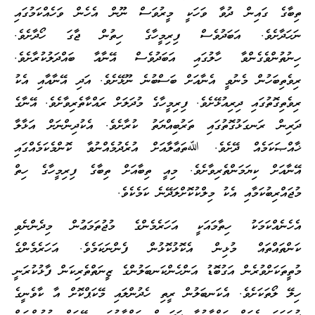
ތިބާގެ ގައިން ދުވާ ވަހަކީ މީރުވަސް ނޫން އެހެން ވަހެއްކަމުގައި
ނަހަދާށެވެ. އަބަދުވެސް ފިރިމީހާގެ ހިތުން ޖާގަ ހޯދާށެވެ.
ހިނުތުންވެގެންވާ ހާލުގައި އަބަދުވެސް އޭނާއާ ބައްދަލުކުރާށެވެ.
ރިވެތިބަހުން މެނުވީ އެނާއަށް ބަސްބުނެ ނޫޅޭށެވެ. އަދި އޭނާއާއި އެކު
ރިވެތިގޮތުގައި ދިރިއުޅޭށެވެ. ފިރިމީހާގެ މުދަލަށް ރައްކާތެރިވާށެވެ. އޭނާގެ
ދަރިން ރަނގަޅުގޮތުގައި ތަރުބިއްޔަތު ކުރާށެވެ. އެކުދިންނަށް އަޅާލާ
ޚާއްޞަކަމެއް ދޭށެވެ. ﷲތަޢާލާއަށް އުރެދުމެއްނުވާ ކޮންމެކަމެއްގައި
އޭނާއަށް ކިޔަމަންތެރިވާށެވެ. މިއީ ތިބާއަށް ތިބާގެ ފިރިމީހާގެ ހިތް
މުޖައްރިބުކަމާއި އެކު މިލްކުކޮށްލަދޭނެ ކަމެކެވެ.
އެހެނެއްކަމަކު ހިތާމައަކީ އަހަރެމެންގެ މުޖުތަމަޢުން މިދެންނެވި
ކަންތައްތައް މުޅިން އެކޮޅުކޮޅުން ފެންނަކަމެވެ. އަހަރެމެންގެ
މުތީތަކަށްވުރެން އަގުބޮޑު އަންހެންކަނބަލުންގެ ޒީނަތްތެރިކަން ފާޅުކުރަނީ
ހިލޭ ލޯތަކަށެވެ. އެކަނބަލުން ރީތި ހެދުންލައި މޭކަޕްކޮށް އާ ކާވެނީގެ