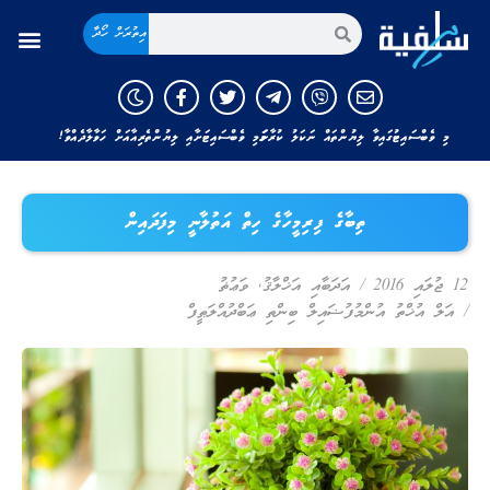
އިތުރަށް ހޯދާ
މި ވެބްސައިޓުގައިވާ ލިޔުންތައް ނަކަލު ކުރާނަމަ މި ވެބްސައިޓަށާއި ލިޔުންތެރިއާއަށް ހަވާލާދެއްވާ!
ތިބާގެ ފިރިމީހާގެ ހިތް އަތުލާނީ މިފަދައިން
12 ޖުލައި 2016
/
އަދަބާއި އަޚްލާޤު
,
ވަޢުޡު
/
އަލް އުޚްތު އުންމުފުޟައިލް ބިންތި ޢަބްދުއްލަޠީފް