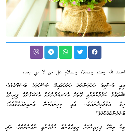
الحمد لله وحده والصلاة والسلام على من لا نبي بعده
މިއީ މުސްލިމު އުޚްތުންނަށް ހުށަހަޅައިދޭ ނަސޭޙަތުގެ ބަސްކޮޅެކެވެ.
ﷲތަޢާލާ ޙަލާލުކުރެއްވި ގޮތަށް އެކަނބަލުންނަށް އެކަބަލުންގެ ފިރިންގެ
ހިތް އަތުލެވިދާނެއެވެ.. އެއީ ކިހިނެއްކަން އެނގިލައްވާތޯއެވެ؟
ބުނެދެންހެޔެއްޔެވެ؟
ތިބާ ތިބޭގެ ފިރިމީހާއަށް ރީތިވެގެންވާ ހާލުމެނުވީ ނުފެންނާށެވެ. އަދި