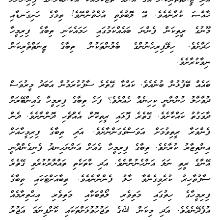
ޚާއްޞަ ކުރާނެއެވެ. އޭ ލޮބުވެތި އުޚްތުންނޭވެ! ތިމާގެ ހަށިގަނޑާއި
މޫނުގެ ރީތިކަން ފެންނަ ބައެއްކަމުގައި ހަމައެކަނި ތިބާގެ ފިރިމީހާ
ހަދާށެވެ. ހިލޭފިރިހެނުންގެ ބެލުންތަކުން ތިބާގެ ޒީނަތްތެރިކަން
ނިވާކުރާށެވެ.
ބައެއް ބޭފުޅުން ބުނެއެވެ. ކައްކާ ގޭތެރެ ސާފުކުރަމުން އަބަދު މީރުވަސް
ދުވާހާލު ހުންނާނީ ކިހިނެއް ހެއްޔެވެ؟ ފަހެ ތިބާގެ ފިރިމީހާ ގެއިންބޭރަށް
ދާވަގުތު ކައްކާށެވެ. ގޭތެރެ ފޮޅައި ރީތިކޮށް، އެއްޗެހި ދޮންނާށެވެ. ދެން
ފެންވަރާ ރީތިވުމަށް އަވަސްވެގަންނާށެވެ. އަދި ތިބާގެ ފިރިމީހާއަށް
އިންތިޒާރު ކުރާށެވެ. ތިބާގެ ފިރިމީހާ ގެއަށް އަންނަހިނދު ފެނިގެންދާނީ
އޭނާގެ ރީތި ނަލަ އަންހެނުންނެވެ. އަދި ކާތަކެތި ތައްޔާރުކުރެވި ގޭތެރެ
ސާފުތާހިރު ކުރެވިގެންވާ ހާލު ފެންނާނެއެވެ. ތިބާއަށްޓަކައި ތިބާގެ
ފިރިމީހާގެ ހިތުގައި މަތިވެރި ލޯތްބަކާއި މަތިވެރި އިޙްތިރާމެއް
އުފެދޭނެއެވެ. އަދި މިކަން ﷲގެ ވަޖުހުވުޅަށްތަކައި ކޮށްފިނަމަ އަޖުރު