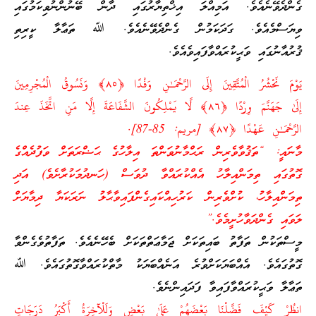
ގެންދެވޭނެއެވެ. އަމިއްލަ އިޚްތިޔާރުގައި ދާން ބޭނުންނުވިކަމުގައި
ވިޔަސްމެއެވެ. ގަދަކަމުން ގެންދެވޭނެއެވެ. ﷲ ތަޢާލާ ކީރިތި
ޤުރުއާނުގައި ވަޙީކުރައްވާފައިވެއެވެ.
يَوْمَ نَحْشُرُ الْمُتَّقِينَ إِلَى الرَّحْمَـٰنِ وَفْدًا ﴿٨٥﴾ وَنَسُوقُ الْمُجْرِمِينَ
إِلَىٰ جَهَنَّمَ وِرْدًا ﴿٨٦﴾ لَّا يَمْلِكُونَ الشَّفَاعَةَ إِلَّا مَنِ اتَّخَذَ عِندَ
الرَّحْمَـٰنِ عَهْدًا ﴿٨٧﴾ [مريم: 85-87].
މާނައީ: “ތަޤުވާވެރިން ރަޙްމާނުވަންތަ އިލާހުގެ ޙަޟްރަތަށް ވަފުދެއްގެ
ގޮތުގައި ތިމަންއިލާހު އެއްކުރައްވާ ދުވަސް (ހަނދުމަކުރާށެވެ) އަދި
ތިމަންއިލާހު، ކުށްވެރިން ކަރުހިއްކައިގެންފައިވާޙާލު ނަރަކަޔާ ދިމާޔަށް
ލަވައި ގެންދަވާހުށީމެވެ.”
މީސްތަކުން ތަފާތު ބައިތަކަށް ޖަމާޢަތްތަކަށް ބެހޭނެއެވެ. ތަފާތުވެގެންވާ
ގޮތުގައެވެ. އެއްބަޔަކަށްވުރެ އަނެއްބަޔަކު މާތްކުރައްވާގޮތުގައެވެ. ﷲ
ތަޢާލާ ވަޙީކުރައްވާފައިވާ ފަދައިންނެވެ.
انظُرْ كَيْفَ فَضَّلْنَا بَعْضَهُمْ عَلَىٰ بَعْضٍ وَلَلْآخِرَةُ أَكْبَرُ دَرَجَاتٍ