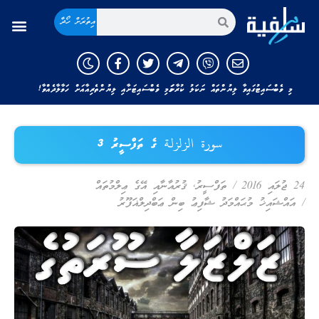
އިތުރަށް ހޯދާ
މި ވެބްސައިޓުގައިވާ ލިޔުންތައް ނަކަލު ކުރާނަމަ މި ވެބްސައިޓަށާއި ލިޔުންތެރިއާއަށް ހަވާލާދެއްވާ!
سورة الزلزلة ގެ ތަފްސީރު 3
24 ޖުލައި 2016
/
ތަފްސީރު
,
ޤުރުއާނާއި އޭގެ ޢިލްމުތައް
/
އައްޝައިޚު މުޙައްމަދު ޝާފިޢު ބިން ޢަބްދިލްޣަފޫރު