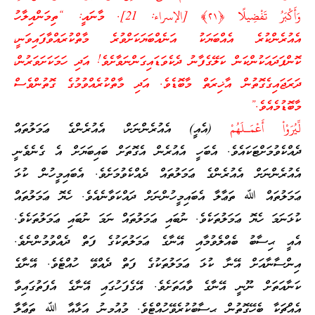
وَأَكْبَرُ تَفْضِيلًا ﴿٢١﴾ [الإسراء: 21]. މާނައީ: “ތިމަންއިލާހު
އެއުރެންކުރެ އެއްބަޔަކު އަނެއްބަޔަކަށްވުރެ މާތްކުރައްވާފައިވަނީ،
ކޮންފަދައަކުންކަން ކަލޭގެފާނު ދެކެވަޑައިގަންނަވާށެވެ! އަދި ހަމަކަށަވަރުން،
ދަރަޖައިގެގޮތުން އާޚިރަތް މާބޮޑެވެ. އަދި މާތްކުރެއްވުމުގެ ގޮތުންވެސް
މާބޮޑުމެއެވެ.”
لِّيُرَوْاْ أَعْمَـلَهُمْ
(އެއީ) އެއުރެންނަށް، އެއުރެންގެ ޢަމަލުތައް
ދެއްކެވުމަށްޓަކައެވެ. އެބަހީ އެއުރެން އެގޮތަށް ބައިބަޔަށް އެ ގެނެވެނީ
އެއުރެންނަށް އެއުރެންގެ ޢަމަލުތައް ދެއްކެވުމަށެވެ. އެބައިމީހުން ކުޅަ
ޢަމަލުތައް ﷲ ތަޢާލާ އެބައިމީހުންނަށް ދައްކަވާނެއެވެ. ހެޔޮ ޢަމަލުތައް
ކުޅަނަމަ ހެޔޮ ޢަމަލުތަކެވެ. ނުބައި ޢަމަލުތައް ނަމަ ނުބައި ޢަމަލުތަކެވެ.
އެއީ ޙިސާބު ބެއްލެވުމާއި އޭނާގެ ޢަމަލުތަކުގެ ފަތް ދެއްވުމުންނެވެ.
އިންސާނާއަށް އޭނާ ކުޅަ ޢަމަލުތަކުގެ ފަތް ދެއްވޭ ހުއްޓެވެ. އޭނާގެ
ކަނާއަތަށް ނޫނީ އޭނާގެ ވާއަތަށެވެ. އޭގެފަހުގައި އޭނާގެ އެފަތުގައިވާ
އެއްޗަކާ ބެހޭގޮތުން ޙިސާބުކުރެވޭހުއްޓެވެ. މުއުމިނު އަޅާއާ ﷲ ތަޢާލާ