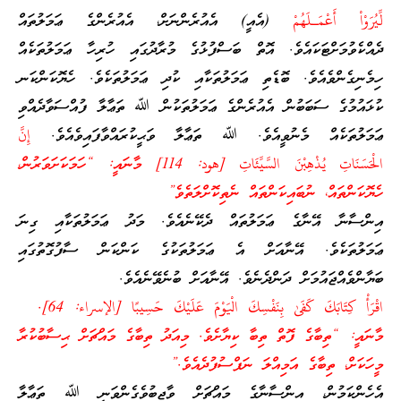
لِّيُرَوْاْ أَعْمَـلَهُمْ
(އެއީ) އެއުރެންނަށް، އެއުރެންގެ ޢަމަލުތައް
ދެއްކެވުމަށްޓަކައެވެ. އޮތް ބަސްފުޅުގެ މުރާދުގައި ހުރިހާ ޢަމަލުތަކެއް
ހިމެނިގެންވެއެވެ. ބޮޑެތި ޢަމަލުތަކާއި ކުދި ޢަމަލުތަކެވެ. ހެޔޮކަންކަނ
ކުޅައުމުގެ ސަބަބުން އެއުރެންގެ ޢަމަލުތަކުން ﷲ ތަޢާލާ ފުއްސަވާދެއްވި
ޢަމަލުތަކެއް މެނުވީއެވެ. ﷲ ތަޢާލާ ވަޙީކުރައްވާފައިވެއެވެ.
إِنَّ
الْحَسَنَاتِ يُذْهِبْنَ السَّيِّئَاتِ [هود: 114] މާނައީ: “ހަމަކަށަވަރުން،
ހެޔޮކަންތައް، ނުބައިކަންތައް ނެތިކޮށްލަތެވެ”
އިންސާނާ އޭނާގެ ޢަމަލުތައް ދެކޭނެއެވެ. މަދު ޢަމަލުތަކާއި ގިނަ
ޢަމަލުތަކެވެ. އޭނާއަށް އެ ޢަމަލުތަކުގެ ކަންކަން ސާފުގޮތުގައި
ބަޔާންވެއްޖައުމަށް ދަންދެނެވެ. އޭނާއަށް ބުނެވޭނެއެވެ.
اقْرَأْ كِتَابَكَ كَفَىٰ بِنَفْسِكَ الْيَوْمَ عَلَيْكَ حَسِيبًا [الإسراء: 64].
މާނައީ: “ތިބާގެ ފޮތް ތިބާ ކިޔާށެވެ. މިއަދު ތިބާގެ މައްޗަށް ޙިސާބުކުރާ
މީހަކަށް، ތިބާގެ އަމިއްލަ ނަފްސުފުދެއެވެ.”
އެހެންކަމުން، އިންސާނާގެ މައްޗަށް ވާޖިބުވެގެންވަނީ ﷲ ތަޢާލާ