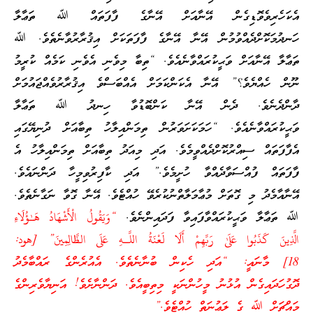
އެކަހެރިވެވޮޑިގެން އޭނާއަށް އޭނާގެ ފާފަތައް ﷲ ތަޢާލާ
ހަނދުމަކޮށްދެއްވުމުން އޭނާ އޭނާގެ ފާފަތަކަށް އިޤުރާރުވާނެތެވެ. ﷲ
ތަޢާލާ އޭނާއަށް ވަޙީކުރައްވާނެއެވެ. “ތިބާ މިވެނި އެވެނި ކަމެއް ކުރީމު
ނޫން ހެއްޔެވެ؟” އޭނާ އެކަންކަމަށް އެއްބަސްވެ އިޤުރާރުވެއްޖައުމަށް
ދާންދެނެވެ. ދެން އޭނާ ކަންބޮޑުވާ ހިނދު ﷲ ތަޢާލާ
ވަޙީކުރައްވާނެއެވެ. “ހަމަކަށަވަރުން ތިމަންއިލާހު ތިބާއަށް ދުނިޔޭގައި
އެފާފަތައް ސިއްރުކޮށްދެއްވީމެވެ. އަދި މިއަދު ތިބާއަށް ތިމަންއިލާހު އެ
ފާފަތައް ފުއްސަވާދެއްވާ ހުށީމެވެ.” އަދި ކާފިރުވިމީހާ ދަންނައެވެ.
އޭނާއާމެދު މި ގޮތަށް މުޢާމަލާތްނުކުރެވޭ ހުއްޓެވެ. އޭނާ ގޮވާ ނަގާނެތެވެ.
ﷲ ތަޢާލާ ވަޙީކުރައްވާފައިވާ ފަދައިންނެވެ.
“وَيَقُولُ الْأَشْهَادُ هَـٰؤُلَاءِ
الَّذِينَ كَذَبُوا عَلَىٰ رَبِّهِمْ أَلَا لَعْنَةُ اللَّـهِ عَلَى الظَّالِمِينَ” [هود:
18] މާނައީ: “އަދި ހެކިން ބުނާނެތެވެ. އެއުރެންގެ ރައްބާމެދު
ދޮގުހަދައިގެން އުޅުނު މީހުންނަކީ މިތިބީއެވެ. ދަންނާށެވެ! އަނިޔާވެރިންގެ
މައްޗަށް ﷲ ގެ ލަޢުނަތް ހުއްޓެވެ.”