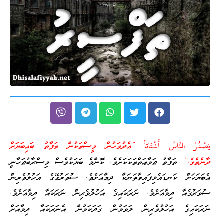
يَصْدُرُ النَّاسُ أَشْتَاتاً “އެދުވަހުން މީސްތަކުން ތަފާތު ބައިބަޔަށް
ދާނެތެވެ.”
ތަފާތު ޖަމާޢަތްތަކަކަށެވެ. ކޮންމެ ބަޔަކުވެސް މިސްރާބުޖަހާނީ
އެބަޔަކަށް ކަނޑައެޅިފައިވާތަނަކާ ދިމާއަށެވެ. ސުވަރުގޭގެ އަހުލުވެރިން
ސުވަރުގެއާ ދިމާއަށެވެ. ނަރަކައިގެ އަހުލުވެރިން ނަރަކައާ ދިމާއަށެވެ.
ނަރަކައިގެ އަހުލުވެރިން ލަވަމުން ގަދަކަމުން އެނަރަކައާ ދިމާއަށް