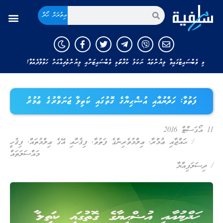
އިތުރަށް ހޯދާ
މި ވެބްސައިޓުގައިވާ ލިޔުންތައް ނަކަލު ކުރާނަމަ މި ވެބްސައިޓަށާއި ލިޔުންތެރިއާއަށް ހަވާލާދެއްވާ!
ފަތުވާ: ހަދްޔުއާއި އުޟްޙިޔާގެ ގޮތުގައި ކަތިލާ ޖަނަވާރުގެ ޢުމުރު
11 އޯގަސްޓް 2016
/
ޙައްޖާއި ޢުމްރާ
,
ޢިލްމުވެރިންގެ ފަތުވާ
,
ފިޤުހާއި އޭގެ ޢިލްމުތައް
,
ފިޤުހީ
މައްސަލަތައް
/
ދިސަލަފިއްޔާ