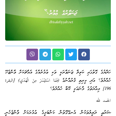
ހަދްޔުގެ ގޮތުގައި ކަތިލާ ޖަނަވާރަކީ ވަކި ޢުމުރެއްގެ އެއްޗަކަށް ވާންޖެހޭ
ހެއްޔެވެ؟ އަދި ކީރިތި ޤުރުއާނުގެ (فَمَا اسْتَيْسَرَ مِنَ الْهَدْيِ) [البقرة
196] މިއާޔަތުގެ މާނައަކީ ކޮބާ ހެއްޔެވެ؟
الحمد لله
ޝަރުޢީ ދަލީލުތަކުން އެނގޭގޮތުން ކަންބަޅީގެ ޢުމުރަކަށް ވާންޖެހެނީ