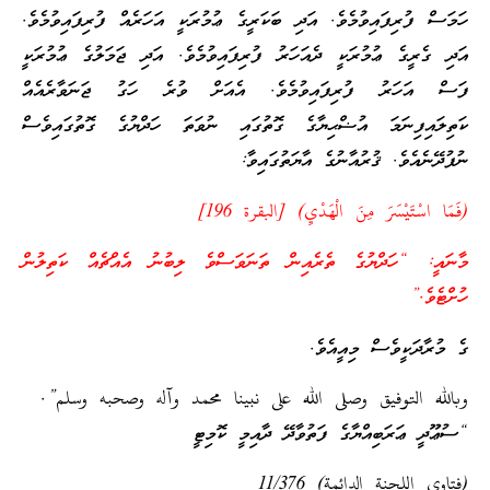
ހަމަސް ފުރިފައިވުމެވެ. އަދި ބަކަރީގެ ޢުމުރަކީ އަހަރެއް ފުރިފައިވުމެވެ.
އަދި ގެރީގެ ޢުމުރަކީ ދެއަހަރު ފުރިފައިވުމެވެ. އަދި ޖަމަލުގެ ޢުމުރަކީ
ފަސް އަހަރު ފުރިފައިވުމެވެ. އެއަށް ވުރެ ހަގު ޖަނަވާރެއެއް
ކަތިލައިފިނަމަ އުޟްޙިޔާގެ ގޮތުގައި ނުވަތަ ހަދްޔުގެ ގޮތުގައިވެސް
ނުފުދޭނެއެވެ. ޤުރުއާނުގެ އާޔަތުގައިވާ:
(فَمَا اسْتَيْسَرَ مِنَ الْهَدْيِ) [البقرة 196]
މާނައީ: “ހަދްޔުގެ ތެރެއިން ތަނަވަސްވެ ލިބުނު އެއްޗެއް ކަތިލުން
ހުށްޓެވެ.”
ގެ މުރާދަކީވެސް މިއީއެވެ.
وبالله التوفيق وصلى الله على نبينا محمد وآله وصحبه وسلم”.
“ސުޢޫދީ ޢަރަބިއްޔާގެ ފަތުވާދޭ ދާއިމީ ކޮމިޓީ
(فتاوى اللجنة الدائمة) 11/376