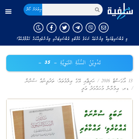
އިތުރަށް ހޯދާ
މި ވެބްސައިޓުގައިވާ ލިޔުންތައް ނަކަލު ކުރާނަމަ މި ވެބްސައިޓަށާއި ލިޔުންތެރިއާއަށް ހަވާލާދެއްވާ!
تَدْوِيْنُ السُّنَّةِ النَّبَوِيَّةِ – 35 –
13 އޯގަސްޓް 2016
/
ޙަދީޘާއި އޭގެ ޢިލްމުތައް
,
ތަދުވީނުއް ސުންނާ
/
ޑރ. ޢިމްރާން މުޙައްމަދު ޢަލީ