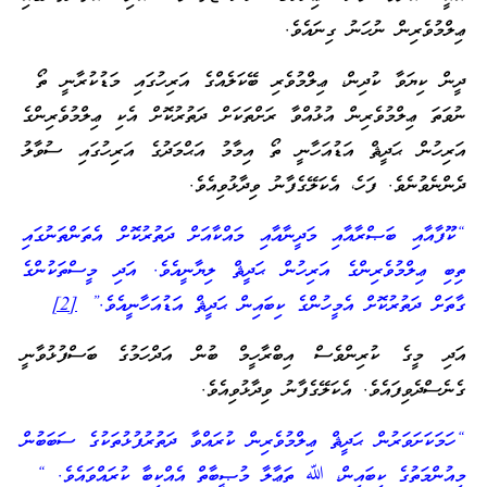
ޢިލްމުވެރިން ނުހަނު ގިނައެވެ.
ދީން ކިޔަވާ ކުދިން، ޢިލްމުވެރި ބޭކަލެއްގެ އަރިހުގައި މަޑުކުރާނީ ތޯ
ނުވަތަ ޢިލްމުވެރިން އުޅުއްވާ ރަށްތަކަށް ދަތުރުކޮށް އެކި ޢިލްމުވެރިންގެ
އަރިހުން ޙަދީޘް އަޑުއަހާނީ ތޯ އިމާމު އަޙްމަދުގެ އަރިހުގައި ސުވާލު
ދެންނެވުނެވެ. ފަހެ، އެކަލޭގެފާނު ވިދާޅުވިއެވެ.
“ކޫފާއާއި ބަޞްރާއާއި މަދީނާއާއި މައްކާއަށް ދަތުރުކޮށް އެތަންތަނުގައި
ތިބި ޢިލްމުވެރިންގެ އަރިހުން ޙަދީޘް ލިޔާނީއެވެ. އަދި މީސްތަކުންގެ
ގާތަށް ދަތުރުކޮށް އެމީހުންގެ ކިބައިން ޙަދީޘް އަޑުއަހާނީއެވެ.”
[2]
އަދި މީގެ ކުރިންވެސް އިބްރާހީމް ބުން އަދްހަމުގެ ބަސްފުޅުވާނީ
ގެނެސްދެވިފައެވެ. އެކަލޭގެފާނު ވިދާޅުވިއެވެ.
“ހަމަކަށަވަރުން ޙަދީޘް ޢިލްމުވެރިން ކުރައްވާ ދަތުރުފުޅުތަކުގެ ސަބަބުން
މިއުންމަތުގެ ކިބައިން، ﷲ ތަޢާލާ މުޞީބާތް އެއްކިބާ ކުރައްވައެވެ. “