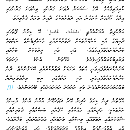
ކުރިމަތިވެއެވެ. އޭގެ ސަބަބަން ދެވަނަ ޤަރުނާއި ތިންވަނަ ޤަރުނުގައި
ޢިލްމު ހޯދުމަށް ކުރަމުން އައި ދަތުރުތަކުގެ ދާއިރާ ވަރަށް ފުޅާވިއެވެ.
އަލްޙާފިޡް ރާމަހުރްމުޒީ ‘المحَدِّث الفَاصِل’ އޭ ކިޔުނު ފޮތުގައި
ދުނިޔޭގެ އެކި ކަންކޮޅުތަކަށް ދަތުރުކުރެއްވި މުޙައްދިޘުންގެ ނަންތައް
ބަޔާންކުރައްވާފައިވެއެވެ. އަދި އެކި ޖީލުތަކަށް ބަހާލައި
ތަރުތީބުކުރައްވާފައިވެއެވެ. އެގޮތުން އެންމެ ފުރަތަމަ
ބަޔާންކުރައްވާފައިވަނީ އެތައް ރަށަކަށް ދަތުރުކުރެއްވި ބޭކަލުންނެވެ. ދެން
ބަޔާންކުރައްވާފައިވަނީ ވަކި ރަށެއްގައި ތިބި ޢިލްމުވެރިންނާ
ބައްދަލުކުރައްވަންވެގެން ވަކި ރަށަކަށް ދަތުރުކުރެއްވި ބޭކަލުންނެވެ.
[1]
އެގޮތުން ދީން ކިޔަވާ ކުދިން އޭރު ދަތުރުކޮށް އުޅުނު އެންމެ މުހިންމު
ރަށްތަކަކީ: މަދީނާއާއި މައްކާއާއި ކޫފާއާއި ބަޞްރާއާއި ޖުޒައިރާއާއި
ޝާމުކަރައާއި ޔަމާމާއާއި މިޞްރާއި މަރްވުއާއި އައްރައްޔުއާއި ބުޚާރާއެވެ.
އެއީ އެދުވަސްވަރު ޢިލްމުގެ މަރުކަޒުތަކެވެ. އަދި އެތަންތަނުގައި