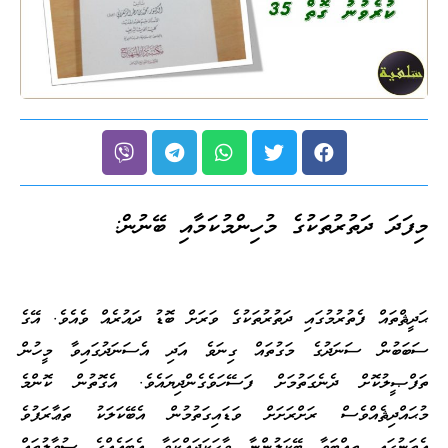
މިފަދަ ދަތުރުތަކުގެ މުހިންމުކަމާއި ބޭނުން:
ޙަދީޘްތައް ފެތުރުމުގައި ދަތުރުތަކުގެ ވަރަށް ބޮޑު ދައުރެއް ވެއެވެ. އޭގެ
ސަބަބުން ސަނަދުގެ މަގުތައް ގިނަވެ އަދި އެސަނަދުގައިވާ މީހުން
ތަފްޞީލުކޮށް ދެނެގަތުމަށް ފަސޭހަވެގެންދިޔައެވެ. އެގޮތުން ކޮންމެ
މުޙައްދިޘެއްވެސް ރަށްރަށަށް ވަޑައިގަތުމުން އެބޭކަލަކު ތަޢާރަފުވެ
އެތަނުގައި ތިއްބަވާ ބޭކަލުންނާ ވާހަކަދައްކަވާ އެބައެއްގެ ސުވާލުތައް