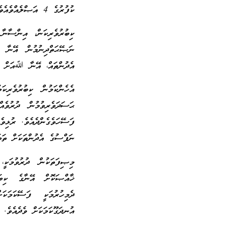
ކުފުރުގެ 4 އަޞްލެއްވެއެވެ. އެއީ ކިބުރުވެރިކަމާއި، ޙަސަދަވެރިކަމާއި، ރުޅިވެރިކަމާއި، ނަފްސުގެ އެދުންތަކެވެ.
ކިބުރުވެރިކަން، އިންސާނާ 
ނަޞޭޙަތްދިނުމުން އޭނާ ދު
އެދުންތައް، އޭނާ ﷲއަށް އަޅ
އެހެންކަމުން ކިބުރުވެރިކަ
ޙަސަދަވެރިވުމުން ދުރުވެއ
ފަސޭހަވެގެންދެއެވެ. ރުޅިވެ
ނަފްސުގެ އެދުންތަކަށް ތަބަޢ
މިޞިފަތަކުން ދުރުވުމަކީ، 
ޚާއްޞަކޮށް އޭނާގެ ކިބައި
ދެމިހުރުމަކީ ފަސޭކަމަކ
އުނދަގޫކަމަކަށް ވެދެއެވެ.