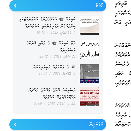
ބާޠިލަކީ
ޚުޠުބާ
ންތަކަކީ
ނަބިއްޔާ ﷺ އެކަލޭގެފާނުގެ އުންމަތަށްޓަކައި
އަދީ އޭނާ
ބިރުފުޅުގެން ވަޑައިގެންނެވި ކަންތައްތައް
5 ފެބްރުއަރީ 2023
18:45
މާތް ނަބިއްޔާ ﷺ ގެ ވަދާޢީ ޚުތުބާގެ
ތައްކަން
އުސްއަލިތައް
ެޢަޛާބުގެ
21 ޖުލައި 2021
23:12
 ފުރުސަތު
ﷲ ގެ ގެކޮޅުތައް މަތިވެރިކުރުން
ާ، ނުބައި
4 އޭޕްރިލް 2021
23:07
ގަތުމާއި،
މުސްލިކަމު އޭނާގެ އަޚުންގެ މައްޗަށް
އަދާކޮށްދޭންޖެހޭ ޙައްޤުތައް
22 ޑިސެމްބަރު 2018
00:00
ެގަތުމަށް
 އެއިލާހު
ޮންޓްރޯލް
ކުޑަކުދިން