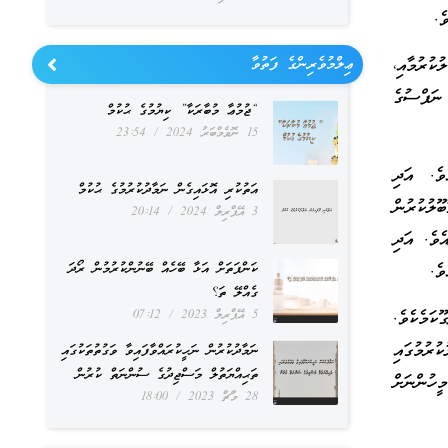
ކުރުމާއި،
ޢިލްމުވެރިންގެ ފަތުވާ
ނަފްސުގެ
“ޖުމުޢާ މުބާރަކާ” ކިޔުމުގެ ޙުކުމް
15 ނޮވެމްބަރު 2024
23:54
ެވެ. އަދި
އަތުކުރި އޮޅައިގެން ނަމާދުކުރުމުގެ ޙުކުމް
ލުކުރުން
3 އޭޕްރިލް 2024
20:14
ެވެ. އަދި
ކަންފަތަށް އަޅާ ބޭހެއް ބޭނުންކުރުމުން ރޯދަ
ވެ.
ގެއްލޭ ތަ؟
ކަމެކެވެ.
5 އޭޕްރިލް 2023
07:12
ރުމުގައި
ނަމާދުކުރުން ނަހީކުރައްވާފައިވާ ވަގުތުތަކުގައި
ތަޙިއްޔަތުލް މަސްޖިދުގެ ސުންނަތް ކުރުން
ހުންނަށް
28 މާޗް 2023
18:00