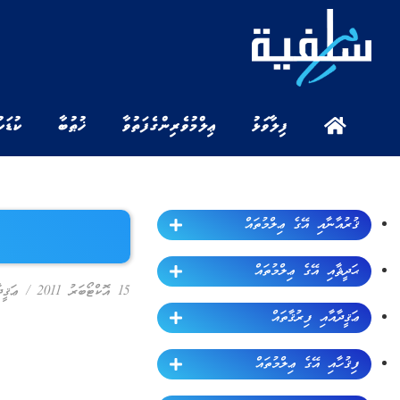
ފިލާވަޅު
ޢިލްމުވެރިންގެ ފަތުވާ
ޚުޠުބާ
ކުޑަކ
ޤުރުއާނާއި އޭގެ ޢިލްމުތައް
ޙަދީޘާއި އޭގެ ޢިލްމުތައް
15 އޮކްޓޯބަރު 2011
/
ޢަޤީދ
ޢަޤީދާއާއި ފިރުޤާތައް
ފިޤުހާއި އޭގެ ޢިލްމުތައް