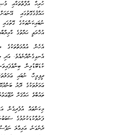
ހުރިހާ އާފާތްތަކާއި މުޞީ
ޙައްޤުގެގޮތުގައި އޭނައަށ
ނުބައިކަންތަކުގެ ގޮތުގައި 
އުޚްރަވީ ޙަޔާތުގެ ކާމިޔާބާއ
އެހެން އުއްމަތްތަކުގެ 
އެނގިގެންދާނެއެވެ. އަދި މ
ކުޑަބޮޑުމިން ބިނާވެފައިވަ
ދީފިމީހާ، ނުބައި ޢަމަލުތަ
ޢަމަލުތަކުގެ ދޮރު ބަންދުކޮ
ތައުބާވެ ޙައްޤަށް ރުޖޫޢަވު
މިކަންތައް އުފެދިގެން އަނ
ފަރުވާކުޑަކުރުމުގެ ސަބަބުނ
ދެނެގަނެ، އަމިއްލަ ނަފްސުގ