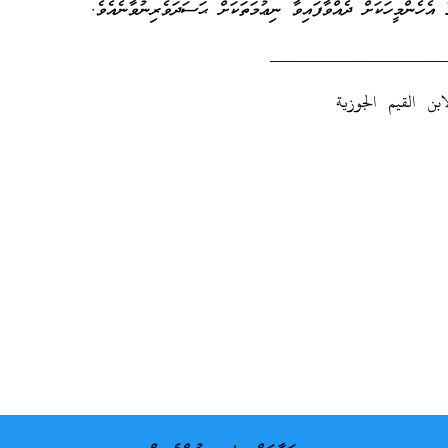
ެހެންމީހަކަށް ދެއްވާފައިވާ ނިޢުމަތަކަށް ޙަސަދަވެރިނުވާނެއެވެ.
___________________
ابن القيم الجوزية