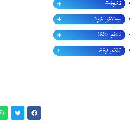
ޢަރަބިބަސް
ސިޔަރަތާއި ތާރީޚް
އަދަބާއި އަޚްލާޤު
ދުޢާއާއި ޛިކުރު