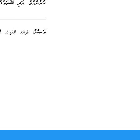
ކުރާނެއެވެ. އަދި ﷲތަޢާލާ އ
_________________
އަޞްލު: فوائد الفوائد ل