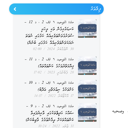
ފިލާވަޅު
مادة التوحيد ٦ (ف 2 ، د 12 –
ކަނޑައެޅިގެން ވަކި މީހަކީ
ސުވަރުގެވަންތަވެރިއެއް ކަމުގައި ނުވަތަ
ނަރަކަވަންތަވެރިއެއް ކަމުގައި ބުނުން)
30 ނޮވެމްބަރު 2024
02:00
مادة التوحيد ٦ (ف 2 ، د 11 –
ޤިޔާމަތްދުވަހުގެ ކަންތައްތައް)
28 ފެބްރުއަރީ 2023
17:02
مادة التوحيد ٦ (ف 2 ، د 10 –
ކަށްވަޅުގެ ނިޢުމަތާއި ޢަޛާބު)
17 އޮކްޓޯބަރު 2022
14:37
مادة التوحيد ٦ (ف 2 ، د 9 –
ه وصحبه
ޞައްޙަ ޙަދީޘްތަކުގައި ވާރިދުފައިވާ
ކަންތައްތަކަށް އީމާންވުމުގެ ވާޖިބުކަން)
31 ޖުލައި 2022
10:24