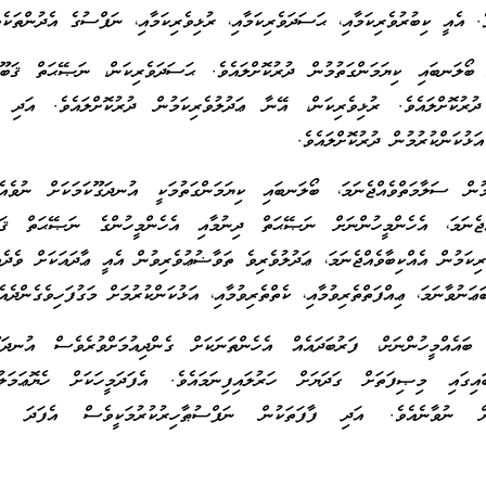
ބޯލަނބައި ކިޔަމަންގަތުމުން ދުރުކޮށްލައެވެ. ޙަސަދަވެރިކަން، ނަޞޭޙަތް ޤަބޫލު
ރުކޮށްލައެވެ. ރުޅިވެރިކަން، އޭނާ ޢަދުލުވެރިކަމުން ދުރުކޮށްލައެވެ. އަދި 
ުކަންކުރުމުން ދުރުކޮށްލައެވެ.
މުން ސަލާމަތްވެއްޖެނަމަ، ބޯލަނބައި ކިޔަމަންގަތުމަކީ އުނދަގޫކަމަކަށް ނުވެއ
ްޖެނަމަ، އެހެންމީހުންނަށް ނަޞޭޙަތް ދިނުމާއި އެހެންމީހުންގެ ނަޞޭޙަތް ޤަބޫ
ރިކަމުން އެއްކިބާވެއްޖެނަމަ، ޢަދުލުވެރިވެ ތަވާޟުޢުވެރިވުން އެއީ ޢާދައަކަށް ވެދެއ
ަނުވާނަމަ، ޢިއްފަތްތެރިވުމާއި، ކެތްތެރިވުމާއި، އަޅުކަންކުރުމަށް މަގުފަހިވެގެންދެއެ
ބައެއްމީހުންނަށް، ފަރުބަދައެއް އެހެންތަނަކަށް ގެންދިއުމަށްވުރެވެސް އުނދަގޫ
ގައި މިޞިފަތަށް ގަދަޔަށް ހަރުލައިފިނަމައެވެ. އެފަދަމީހަކަށް ހެޔޮޢަމަލުކު
ަށް ނުވާނެއެވެ. އަދި ފާފަތަކުން ނަފްސުޠާހިރުކުރުމަކީވެސް އެފަދަ މީ