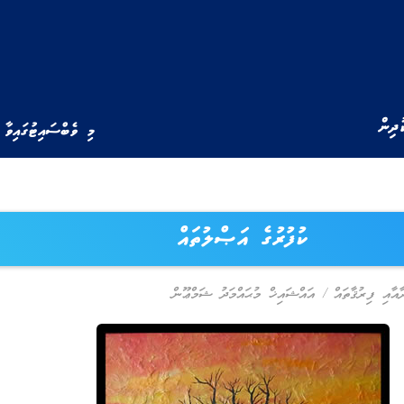
ުދިން
މި ވެބްސައިޓުގައިވާ 
ކުފުރުގެ އަޞްލުތައް
ާއާއި ފިރުޤާތައް
/
އައްޝައިޚް މުޙައްމަދު ޝަމްޢޫން