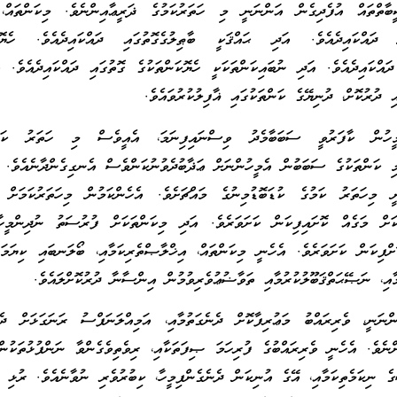
ބާތްތައް އުފެދިގެން އަންނަނީ މި ހަތަރުކަމުގެ ޛަރީޢާއިންނެވެ. މިކަންތައް، 
ް ދައްކައިދެއެވެ. އަދި ޙައްޤަކީ ބާޠިލުގެގޮތުގައި ދައްކައިދެއެވެ. ހެޔޮކަ
ދައްކައިދެއެވެ. އަދި ނުބައިކަންތަކަކީ ހެޔޮކަންތަކުގެ ގޮތުގައި ދައްކައިދެއެވެ. 
ި ދުރުކޮށް، ދުނިޔޭގެ ކަންތަކުގައި ޣާފިލުކުރުވައެވެ.
މީހުން ކާފަރުވީ ސަބަބާމެދު ވިސްނައިފިނަމަ، އެއީވެސް މި ހަތަރު ކަން
ި ކަންތަކުގެ ސަބަބުން އެމީހުންނަށް ޢަޛާބުދެވުނުކަންވެސް އެނގިގެންދާނެއެވެ. އ
ނީ މިހަތަރު ކަމުގެ ކުޑަބޮޑުމިނުގެ މައްޗަށެވެ. އެހެންކަމުން މިހަތަރުކަމަށް
ކަށް މަގެއް ކޮށައިފިކަން ކަށަވަރެވެ. އަދި މިކަންތަކަށް ފުރުސަތު ނުދިންމީހ
ށްފިކަން ކަށަވަރެވެ. އެހެނީ މިކަންތައް، އިޚްލާޞްތެރިކަމާއި، ބޯލަނބައި ކިޔަމަން
މާއި، ނަޞޭޙަތްޤަބޫލުކުރުމާއި ތަވާޟުޢުވެރިވުމުން އިންސާނާ ދުރުކޮށްލައެވެ.
ްނަނީ، ވެރިރައްބު މަޢުރިފާކޮށް ދެނެގަތުމާއި، އަމިއްލަނަފްސު ރަނަގަޅަށް ދެނ
ްނެވެ. އެހެނީ ވެރިރައްބުގެ ފުރިހަމަ ޞިފަތަކާއި، ރިވެތިވެގެންވާ ނަންފުޅުތަކުން
ެ ނިކަމެތިކަމާއި، އޭގެ އުނިކަން ދެނެގެންފިމީހާ، ކިބުރުވެރި ނުވާނެއެވެ. ރުޅި ކ