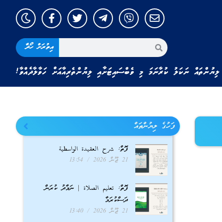
އިތުރަށް ހޯދާ
ލިޔުންތައް ނަކަލު ކުރާނަމަ މި ވެބްސައިޓަށާއި ލިޔުންތެރިއާއަށް ހަވާލާދެއްވާ!
ފަހުގެ ލިޔުންތައް
ފޮތް: شرح العقيدة الواسطية
21 ޖޫން 2026
13:54
ފޮތް: تعليم الصلاة | ނަމާދު ކުރަން
ދަސްކުރަމާ
21 ޖޫން 2026
13:40