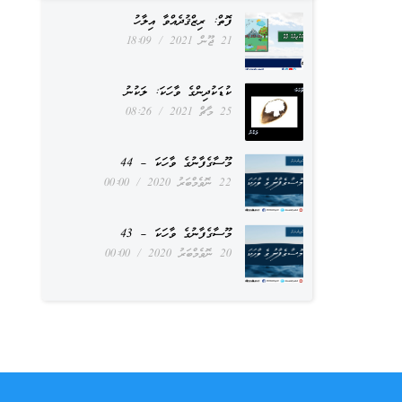
ފޮތް: ރިޒްޤުދެއްވާ އިލާހު
21 ޖޫން 2021
18:09
ކުޑަކުދިންގެ ވާހަކަ: ލަކުނު
25 މާޗް 2021
08:26
މޫސާގެފާނުގެ ވާހަކަ – 44
22 ނޮވެމްބަރު 2020
00:00
މޫސާގެފާނުގެ ވާހަކަ – 43
20 ނޮވެމްބަރު 2020
00:00