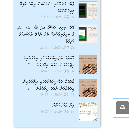
ފޮތް: ޤުރުއާނާއި ސުންނަތުން ތިބާގެ ޢަޤީދާ
ލިބިގަންނާށެވެ!
21 ޖޫން 2026
13:28
ފޮތް: ކީރިތި ރަސޫލާ صلى الله عليه وسلم
ގެ ކައިވެނިފުޅުތަކާ މެދު ދެކެވޭ ވާހަކަތަކުގެ
ޙަޤީޤަތް
21 ޖޫން 2026
12:39
އާޔަތެއް ތަފްސީރުކުރުމުގައި ޢިލްމުވެރިން
އިޖްމާޢުވުން ނުވަތަ ޚިލާފުވުން – 2
31 މާޗް 2026
08:17
އާޔަތެއް ތަފްސީރުކުރުމުގައި ޢިލްމުވެރިން
އިޖްމާޢުވުން ނުވަތަ ޚިލާފުވުން – 1
25 މާޗް 2026
08:22
ޢީދު ފާހަގަކުރުން
19 މާޗް 2026
16:23