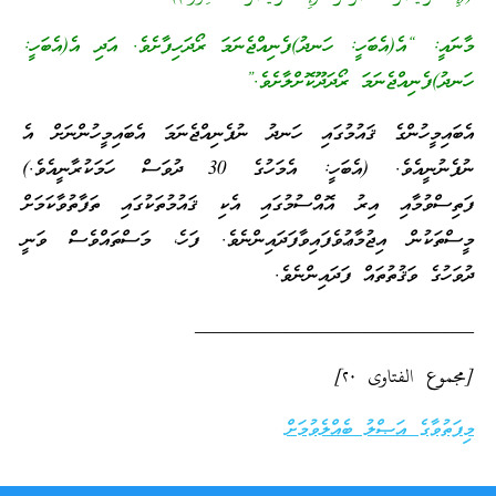
މާނައީ: “އެ(އެބަހީ: ހަނދު)ފެނިއްޖެނަމަ ރޯދަހިފާށެވެ. އަދި އެ(އެބަހީ:
ހަނދު)ފެނިއްޖެނަމަ ރޯދަދޫކޮށްލާށެވެ.”
އެބައިމީހުންގެ ޤައުމުގައި ހަނދު ނުފެނިއްޖެނަމަ އެބައިމީހުންނަށް އެ
ނުފެނުނީއެވެ. (އެބަހީ: އެމަހުގެ 30 ދުވަސް ހަމަކުރާނީއެވެ.)
ފަތިސްވުމާއި އިރު އޮއްސުމުގައި އެކި ޤައުމުތަކުގައި ތަފާތުވާކަމަށް
މީސްތަކުން އިޖުމާޢުވެފައިވާފަދައިންނެވެ. ފަހެ، މަސްތައްވެސް ވަނީ
ދުވަހުގެ ވަޤުތުތައް ފަދައިންނެވެ.
____________________________
[مجموع الفتاوى
٢٠
]
މިފަތުވާގެ އަޞްލު ބެއްލެވުމަށް