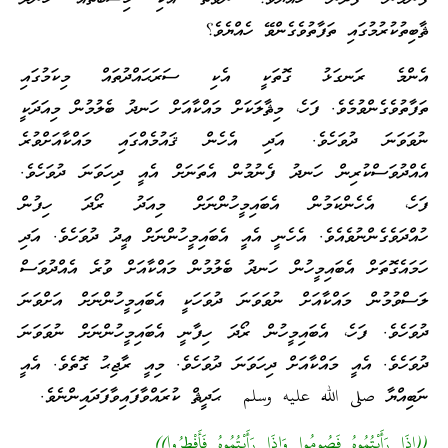
ޘާބިތުކުރުމުގައި ތަފާތުވެގެންވޭ ހެއްޔެވެ؟
އެންމެ ރަނގަޅު ގޮތަކީ އެކި ސަރަޙައްދުތައް މިކަމުގައި
ތަފާތުވެގެންވުމެވެ. ފަހެ، މިޘާލަކަށް މައްކާއަށް ހަނދު ބެލުމުން މިއަދަކީ
ނުވަވަނަ ދުވަހެވެ. އަދި އެހެން ޤައުމެއްގައި މައްކާއަށްވުރެ
އެއްދުވަސްކުރިން ހަނދު ފެނުމުން އެތަނަށް އެއީ ދިހަވަނަ ދުވަހެވެ.
ފަހެ، އެހެންކަމުން އެބައިމީހުންނަށް މިއަދު ރޯދަ ހިފުން
ހުއްދަވެގެންނުވެއެވެ. އެހެނީ އެއީ އެބައިމީހުންނަށް ޢީދު ދުވަހެވެ. އަދި
ހަމައެގޮތަށް އެބައިމީހުން ހަނދު ބެލުމުން މައްކާއަށް ވުރެ އެއްދުވަސް
ލަސްވުމުން މައްކާއަށް ނުވަވަނަ ދުވަހަކީ އެބައިމީހުންނަށް އަށްވަނަ
ދުވަހެވެ. ފަހެ، އެބައިމީހުން ރޯދަ ހިފާނީ އެބައިމީހުންނަށް ނުވަވަނަ
ދުވަހެވެ. އެއީ މައްކާއަށް ދިހަވަނަ ދުވަހެވެ. މިއީ ރާޖިޙު ގޮތެވެ. އެއީ
ނަބިއްޔާ صلى الله عليه وسلم ޙަދީޘް ކުރައްވާފައިވާފަދައިންނެވެ.
((إِذَا رَأَيْتُمُوهُ فَصُومُوا وَإِذَا رَأَيْتُمُوهُ فَأَفْطِرُوا))