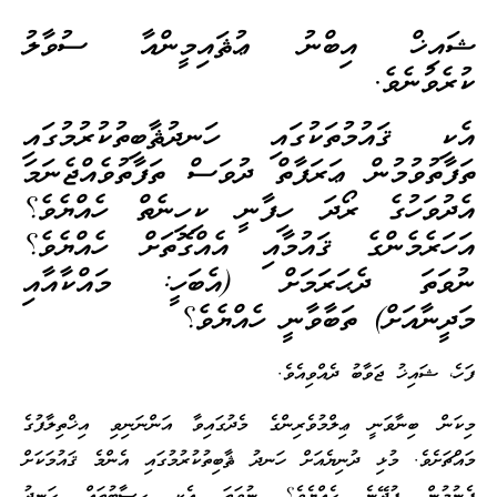
ޝައިޚް އިބްނު ޢުޘައިމީންއާ ސުވާލު
ކުރެވުނެވެ.
އެކި ޤައުމުތަކުގައި ހަނދުޘާބިތުކުރުމުގައި
ތަފާތުވުމުން ޢަރަފާތް ދުވަސް ތަފާތުވެއްޖެނަމަ
އެދުވަހުގެ ރޯދަ ހިފާނީ ކިހިނެތް ހެއްޔެވެ؟
އަހަރެމެންގެ ޤައުމާއި އެއްގޮތަށް ހެއްޔެވެ؟
ނުވަތަ ދެޙަރަމަށް (އެބަހީ: މައްކާއާއި
މަދީނާއަށް) ތަބާވާނީ ހެއްޔެވެ؟
ފަހެ، ޝައިޚު ޖަވާބު ދެއްވިއެވެ.
މިކަން ބިނާވަނީ ޢިލްމުވެރިންގެ މެދުގައިވާ އަންނަނިވި އިޚްތިލާފުގެ
މައްޗަށެވެ. މުޅި ދުނިޔެއަށް ހަނދު ޘާބިތުކުރުމުގައި އެންމެ ޤައުމަކަށް
ފެނުމުން ފުދޭނެ ހެއްޔެވެ؟ ނުވަތަ އެކި ހިސާބުތައް ހަނދު