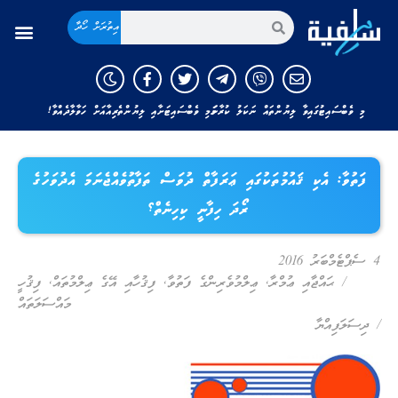
އިތުރަށް ހޯދާ
މި ވެބްސައިޓުގައިވާ ލިޔުންތައް ނަކަލު ކުރާނަމަ މި ވެބްސައިޓަށާއި ލިޔުންތެރިއާއަށް ހަވާލާދެއްވާ!
ފަތުވާ: އެކި ޤައުމުތަކުގައި ޢަރަފާތް ދުވަސް ތަފާތުވެއްޖެނަމަ އެދުވަހުގެ
ރޯދަ ހިފާނީ ކިހިނެތް؟
4 ސެޕްޓެމްބަރު 2016
/
ޙައްޖާއި ޢުމްރާ
,
ޢިލްމުވެރިންގެ ފަތުވާ
,
ފިޤުހާއި އޭގެ ޢިލްމުތައް
,
ފިޤުހީ
މައްސަލަތައް
/
ދިސަލަފިއްޔާ