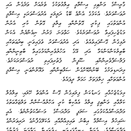
ގްރީސްގެ މަންޠިގި އިސްލާމީ ޢިލްމުތަކުގެ ތެރެއަށް ވަދެގެން އައި
ދުވަސްވަރެވެ. އެކަމުގެ އެންމެ ބޮޑު ދަލީލަކީ އެދުވަސްވަރަކީ އިސްލާމީ
އުންމަތުގައި ފިކުރީ ގޮތުންނާއި ޢިލްމީ ގޮތުން ކުރި އެރުން
މަޑުޖެހިފައިވާ ދުވަސްވަރެކެވެ. ހަތްވަނަ ޤަރުނު ނިމެންދެން އެކަން
ދެމިގެން ގޮސްފައިވެއެވެ. އަދި އެދުވަސްވަރު ވެފައިވަނީ ބިދުޢަތަކާއި
ބާޠިލުކަންކަންކަމާ އަދި އޭގެ އަހުލުވެރިންކަމުގައިވާ ބާޠިނީންނާއި
ފަލްސަފާވެރިންނާއި ޞޫފީން ފެތުރިފައިވި ދުވަސްވަރަކަށެވެ.
މިދަނޑިވަޅުގެ ބޭނުންކޮށްގެން ޞަލާބީންނާއި މަޣޫލުންވަނީ އިސްލާމީ
އުންމަތަށާއި ޚިލާފަތަށް ހަމަލާ ދީފައެވެ.
މިމަޑުޖެހުމާއި ގަނޑުކަން ފިލައިގެން ގޮސް އުންމަތް ހޭލައި، ޢިލްމުލް
ކަލާމާއި މަންޠިޤީ ޢިލްމު އެއްކިބާ ކުރީ އަހްލުއްސުންނާ ވަލްޖަމާޢަތުގެ
މަދްރަސާއެއްކަމުގައި ސަލަފީ މަދްރަސާގެ މަސައްކަތުންނެވެ. އެއީ
ޝައިޚުލް އިސްލާމް އިބްނު ތައިމިއްޔާއާއި އެކަލޭގެފާނުގެ ދަރިވަރުންގެ
މަދްރަސާއެވެ. އެކަން ހިނގާފައިވަނީ ހިޖުރައިން ހަތްވަނަ ޤަރުނުގެ