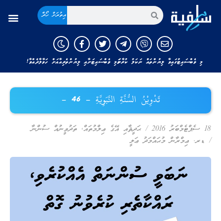
އިތުރަށް ހޯދާ
މި ވެބްސައިޓުގައިވާ ލިޔުންތައް ނަކަލު ކުރާނަމަ މި ވެބްސައިޓަށާއި ލިޔުންތެރިއާއަށް ހަވާލާދެއްވާ!
تَدْوِيْنُ السُّنَّةِ النَّبَوِيَّةِ – 46 –
18 ސެޕްޓެމްބަރު 2016
/
ޙަދީޘާއި އޭގެ ޢިލްމުތައް
,
ތަދުވީނުއް ސުންނާ
/
ޑރ. ޢިމްރާން މުޙައްމަދު ޢަލީ