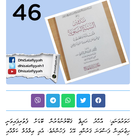
ހަތަރުވަނައީ: އާޙާދު ޙަދީޘް ޤަބޫލުނުކުރުން ބޮޑަށް ފެތުރިފައިވަނީ
ހިޖުރައިން ފަސްވަނަ ޤަރުނާއި އޭގެ ފަހުންނެވެ. އެއީ ޢިލްމުލް ކަލާމާއި