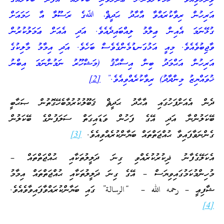
އަރިހުން ރިވާކުރައްވާ އާޙާދު ޙަދީޘް، ﷲގެ ރަސޫލާ އާ ހަމައަށް
ގުޅޭނަމަ އެއިން ޢިލްމު ލިއްބައިދެއެވެ. އަދި އެއަށް ޢަމަލުކުރުން
ވާޖިބުވެއެވެ. މިއީ އަޅުގަނޑުމެންގެވެސް ބަހެވެ. އަދި އިމާމު މާލިކުގެ
އަރިހުން އަޙްމަދު ބިން އިސްޙާޤު (މަޝްހޫރު ނަމުންނަމަ އިބްނު
ޚުވައްޔިޒު މިންދާދު) ރިވާކުރެއްވިއެވެ.”
[2]
ދެން އެއަށްފަހުގައި އާޙާދު ޙަދީޘް ޤަބޫލުކުރުމާބެހޭގޮތުން ޞަޙާބީ
ބޭކަލުންނާ އަދި އޭގެ ފަހުން ވަޑައިގަތް ސަލަފުންގެ ބޭކަލުން
ގެންނަވާފައިވާ ޙުއްޖަތްތައް ބަޔާންކުރެއްވިއެވެ.
[3]
އެކަލޭގެފާނު ޛިކުރުކުރެއްވި ގިނަ ދަލީލުތަކާއި ޙުއްޖަތްތައް –
މުހިންމުކަމުގައިވިޔަސް – އޭގެ ގިނަ ދަލީލުތަކާއި ޙުއްޖަތްތައް އިމާމު
ޝާފިޢީ – رحمه الله – “الرسالة” ގައި ބަޔާންކުރައްވާފައިވާވެއެވެ.
[4]