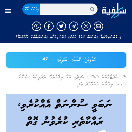
އިތުރަށް ހޯދާ
މި ވެބްސައިޓުގައިވާ ލިޔުންތައް ނަކަލު ކުރާނަމަ މި ވެބްސައިޓަށާއި ލިޔުންތެރިއާއަށް ހަވާލާދެއްވާ!
تَدْوِيْنُ السُّنَّةِ النَّبَوِيَّةِ – 47 –
19 ސެޕްޓެމްބަރު 2016
/
ޙަދީޘާއި އޭގެ ޢިލްމުތައް
,
ތަދުވީނުއް ސުންނާ
/
ޑރ. ޢިމްރާން މުޙައްމަދު ޢަލީ