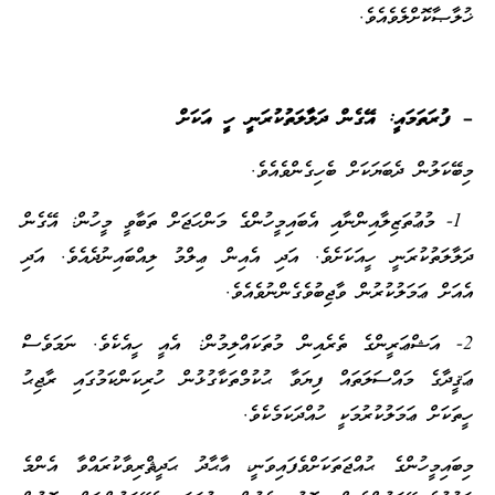
ޚުލާޞާކޮށްލެވެއެވެ.
– ފުރަތަމައީ: އޭގެން ދަލާލަތުކުރަނީ ހީ އަކަށް
މިބޭކަލުން ދެބަޔަކަށް ބެހިގެންވެއެވެ.
1- މުޢުތަޒިލާއިންނާއި އެބައިމީހުންގެ މަންހަޖަށް ތަބާވީ މީހުން: އޭގެން
ދަލާލަތުކުރަނީ ހީއަކަށެވެ. އަދި އެއިން ޢިލްމު ލިއްބައިނުދެއެވެ. އަދި
އެއަށް ޢަމަލުކުރުން ވާޖިބުވެގެންނުވެއެވެ.
2- އަޝްޢަރީންގެ ތެރެއިން މުތަކައްލިމުން: އެއީ ހީއެކެވެ. ނަމަވެސް
ޢަޤީދާގެ މައްސަލަތައް ފިޔަވާ ޙުކުމްތަކާގުޅުން ހުރިކަންކަމުގައި ރާޖިޙު
ހީތަކަށް ޢަމަލުކުރުމަކީ ހުއްދަކަމެކެވެ.
މިބައިމީހުންގެ ޙުއްޖަތަކަށްވެފައިވަނީ، އާޙާދު ޙަދީޘްރިވާކުރައްވާ އެންމެ