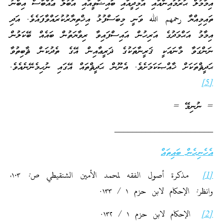
އިމާމުލް ޙަރަމައިންއާއި އާމިދީއާއި ބައިޟާވީއާއި އަބުލް ޢައްބާސް އިބްނު
ތައިމިއްޔާ رحمهم الله ވަނީ މިބަސްފުޅު އިޚްތިޔާރުކުރައްވާފައެވެ. އަދި
އިމާމު އަޙްމަދުގެ އަރިހުން އައިސްފައިވާ ރިވާޔަތުން ބައެއް ބޭކަލުން
ނަންގަވާ މާނައަކީ ޤަރީނާތަކުގެ ޛަރީޢާއިން އޭގެ ތެދުކަން ޘާބިތުވާ
ޙަދީޘްތަކަށް ޚާއްޞަކަމަށެވެ. އެނޫން ޙަދީޘްތައް އޭގައި ނުހިމެނޭނެއެވެ.
[5]
= ނުނިމޭ =
______________________
އެހެނިހެން ބައިތައް
[1]
مذكرة أصول الفقه لمحمد الأمين الشنقيطي ص: ۱٠۳،
وانظر: الإحكام لابن حزم ۱ / ۱۳۳.
[2]
الإحكام لابن حزم ۱ / ۱۳۲.