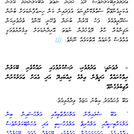
ޢަދުލުވެރިބޭކަލުންވެސް ދޮގު ހެދުން ނުވަތަ އެބޭކަލުންނަށް އޮޅުން
އެކަށީގެންވޭތޯ ސުވާލުކޮށްފިނަމަ އެފަދައިން ކަން ހިނގާފާނެކަމަށް ބުނުން
ޟަރޫރީވެއެވެ. ފަހެ އޭރުން ބުނަން ޖެހޭނީ އޭނާގެ ތެދުވެރިކަން
ޔަޤީންކުރާ ޙާލު ދޮގުހެދުން ނުވަތަ އޮޅިދާނެކަމަށް އިޤުރާރުވުމަކީ
އެއްވެސް މާނައެއް އޮތްކަމެއް ނޫނެވެ.
[1]
– ދެވަނައީ: ޢަދުލުވެރި، ދަސްކުރުމުގައި ރައްކާތެރި ބޭކަލުން
ރިވާކުރައްވާ ޙަދީޘުން ޢިލްމު ލިއްބައިދޭ އަދި އެއަށް ޢަމަލުކުރުން
ވާޖިބުވެގެންވޭ
އަބޫ މުޙައްމަދު އިބްނު ޙަޒަމް ވިދާޅުވިއެވެ.
” އަބޫ ސުލައިމާން އަލްޚައްޠާބީއާއި އަލްޙުސައިން ބިން
އަލްކަރާބީސީއާއި އަލްޙާރިޘް އަލްމުޙާސިބީ އަދި އެހެންބޭކަލުންވެސް
ވިދާޅުވިއެވެ. ހަމަކަށަވަރުން ޢަދުލުވެރި ބޭކަލެއް އެފަދަ ބޭކަލެއްގެ