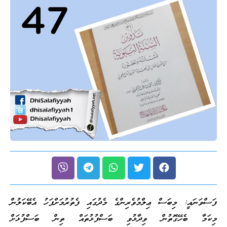
ފަސްވަނައީ: މިބަސް ޢިލްމުވެރިންގެ މެދުގައި ފެތުރުމަށްފަހު އެބޭކަލުން
މިކަމާ ބެހޭގޮތުން ވިދާޅުވި ބަސްފުޅުތައް ތިން ބަސްފުޅަށް