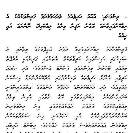
– ތިންވަނައީ: އާޙާދު ޙަދީޘެއްގެ ތެދުކަމާމެދުވާ ޤަރީނާތަކާއެކު އެ
ރިވާކޮށްފައިވާނަމަ އޭގެން ޔަޤީން ޢިލްމު ލިއްބައިދޭ، ނޫންނަމަ އެއީ
ހީއެއް
ޤަރީނާތަކާއެކު ރިވާކުރެވިފައިވާ އެފަދަ ޙަދީޘްތަކުގެ މިޘާލަކީ ދެ
ޞަޙީޙުގައި އައިސްފައިވާ ޙަދީޘްތަކެވެ. އެތަނުގައި ޤަރީނާއަކީ އެދެފޮތް
ލިޔުއްވި ބޭކަލުން މިފަންނުގައި ފުންނާބު އުސްވުމެވެ. އަދި ޞައްޙަ
ޙަދީޘާއި އެނޫން ޙަދީޘްތައް ވަކިކުރުމުގައި އެދެބޭކަލުންނަށް އިސްކަން
ދެވޭތީއެވެ. އަދި އެދެބޭކަލުންގެ އެދެފޮތް އުންމަތުގެ ޢިލްމުވެރިންވަނީ
ބަލައިގެންފައެވެ. މިބަލައިގަތުމަކީ އޭގެ ޛާތުގައި އެއިން ޢިލްމު
ލިއްބައިދޭކަމުގެ ވަރުގަދަ ހެއްކެއްކަމުގައި ގިނަ ޢިލްމުވެރިން
ބަޔާންކުރައްވާފައިވެއެވެ. އެއީ ހަމައެކަނި ގިނަ ސަނަދުތަކަކުން
ރިވާވެގެން އައުމަށްވުރެވެސް ވަރުގަދަ ހެއްކެކެވެ. އިބްނުލް ޙާޖިބާއި