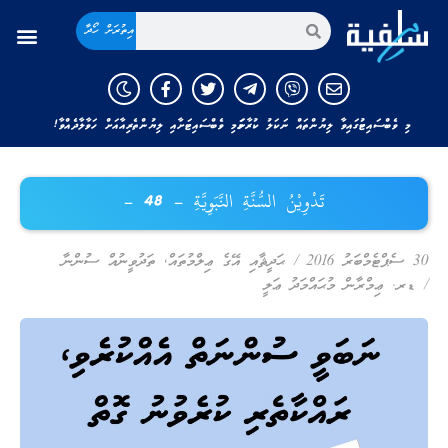
އިތުރަށް ހޯދާ
މި ވެބްސައިޓުގައިވާ ލިޔުންތައް ނަކަލު ކުރާނަމަ މި ވެބްސައިޓަށާއި ލިޔުންތެރިއާއަށް ހަވާލާދެއްވާ!
تَدْوِيْنُ السُّنَّةِ النَّبَوِيَّةِ – 48 –
30 ސެޕްޓެމްބަރު 2016
/
ޙަދީޘާއި އޭގެ ޢިލްމުތައް
,
ތަދުވީނުއް ސުންނާ
/
ޑރ. ޢިމްރާން މުޙައްމަދު ޢަލީ