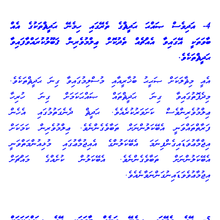
4- އަދިވެސް ޞައްޙަ ޙަދީޘްގެ ތެރޭގައި ހިމެނޭ ޙަދީޘްތަކުގެ އެއް
ބާވަތަކީ އޭގައިވާ އެއްޗެއް ތެދުކޮށް ޢިލްމުވެރިން ޤަބޫލުކުރައްވާފައިވާ
ޙަދީޘްތަކެވެ.
އެއީ މިޘާލަކަށް ޞަޙީޙު ބުޚާރީއާއި މުސްލިމުގައިވާ ގިނަ ޙަދީޘްތަކެވެ.
މިދެފޮތުގައިވާ ގިނަ ޙަދީޘްތައް ޞައްޙަކަމަށް ގިނަ ހުރިހާ
ޢިލްމުވެރިންވެސް ކަށަވަރުކުރެއެވެ. ޙަދީޘް ދެނެގަތުމުގައި އެހެން
ފަރާތްތައްވަނީ އެބޭކަލުންނަށް ތަބާވެގެންނެވެ. ޢިލްމުވެރިން ކަމަކަށް
އިޖްމާޢުވަޑައިގެންފިނަމަ އެބޭކަލުންގެ އެއިޖުމާޢުގައި މުޅިއުންމަތްވަނީ
އެބޭކަލުންނަށް ތަބާވެގެންނެވެ. އެބޭކަލުން ކުށެއްގެ މައްޗަށް
އިޖުމާޢުވެވަޑައިނުގަންނަވާނެއެވެ.