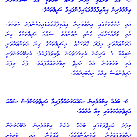
5- އޭގެ ތެރޭގައި ހިމެނޭ އަނެއް ބާވަތަކީ އޭގެ ޞައްޙަކަމަށް
ޢިލްމުވެރިން އިއްތިފާޤުވެވަޑައިގެންފައިވާ ޙަދީޘްތަކެވެ.
އެއީ ޚުކުމްތަކުގައި ޢިލްމުވެރިން އިއްތިފާޤުވެވަޑައިގަތުންފަދަ ކަމެކެވެ.
އެއީ ތެދެއްކަމުގައި މެނުވީ ނުވާނެއެވެ. ޞައްޙަ ޙަދީޘްތަކުގެ ގިނަ
މަތަނުތައްވަނީ މިފަދަ ގޮތަކަށެވެ. މިޙަދީޘްތަކުގެ ގިނަ މަތަނުތައްވަނީ
ނަބިއްޔާ ގެ އަރިހުން އެކިމަގުތަކުން ޘާބިތުވެފައެވެ. އެކިބޭކަލުންވަނީ
އެކި މަގުމަގުން އެއް ޙަދީޘް ރިވާކުރައްވާފައެވެ. ފަހެ މިފަދަ
ޙަދީޘުންވެސް ޢިލްމު ލިއްބައިދެއެވެ.
6- ބައެއް ޢިލްމުވެރިން ޞައްޙަކުރައްވާފައިވާ ޙަދީޘްތަކަށްވެސް ޞައްޙަ
ޙަދީޘްތައްކަމުގައި ކިޔާ އުޅެއެވެ.
މިފަދަ ޙަދީޘްތަކުގައި ބައެއް އެހެން ޢިލްމުވެރިން އެބޭކަލުންނާ
ޚިލާވެވަޑަގަތުން އެކަށީގެންވެއެވެ. އެގޮތުން އެއީ ބަލިކަށި