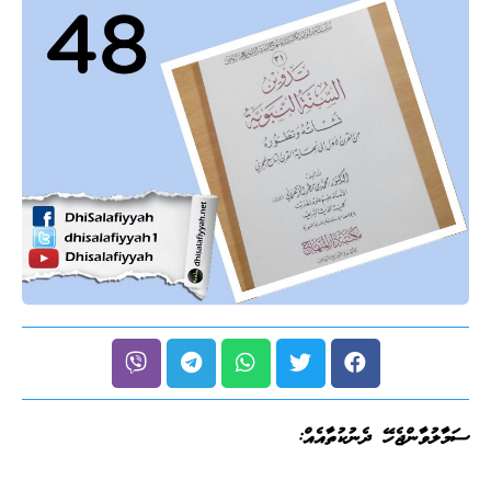
ސަމާލުވާންޖެހޭ ދެނުކުތާއެއް: