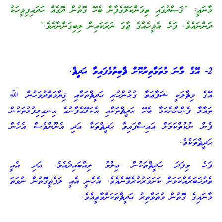
މާނައީ: “ޤަޞްދުގައި ތިމަންކަލޭގެފާނާ ބެހޭ ގޮތުން ދޮގެއް ހަދައިފިމީހަކު
ދަންނައެވެ. ފަހެ، އެމީހެއްގެ ޖާގަ ނަރަކައިން ލިބިގަންނާށެވެ.”
2- އޭގެ މާނަ މުތަވާތިރުކޮށް ޘާބިތުވެފައިވާ ޙަދީޘް.
އޭގެ މިޘާލަކީ ޝަފާޢަތާ ގުޅުންހުރި ޙަދީޘްތަކާއި ޤިޔާމަތްދުވަހުން ﷲ
ތަޢާލާ ފެންނާނެކަމާ ބެހޭ ޙަދީޘްތަކާއި އެކަލޭގެފާނުގެ އިނގިލިފުޅުތަކުން
ފެން ނުކުތްކަމަށް އައިސްފައިވާ ޙަދީޘްތަކާ އަދި އެނޫންވެސް އެހެން
ޙަދީޘްތަކެވެ.
ފަހެ މިފަދަ ޙަދީޘްތަކުން ޢިލްމު ލިއްބައިދެއެވެ. އަދި އެއީ
ތެދުޚަބަރެއްކަމަށް ކަށަވަރުކުރެވޭނެއެވެ. އެހެނީ އެއީ ލަފްޡީގޮތުން ނުވަތަ
މާނައިގެ ގޮތުން މުތަވާތިރު ޙަދީޘްތަކަށްވާތީއެވެ.