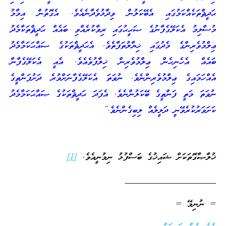
ޙަދީޘްތަކެއްކަމުގައި އެބޭކަލުން ވިދާޅުވެދާނެއެވެ. އެގޮތުން އިމާމު
މުސްލިމު އެކަލޭގެފާނުގެ ޞަޙީޙުގައި ރިވާކުރެއްވި ބައެއް ޙަދީޘްތަކާމެދު
ޢިލްމުވެރިންގެ މެދުގައި ޚިޔާލުތަފާތެވެ. އެޙަދީޘްތަކުގެ ޞައްޙަކަމާމެދު
ބައެއް އެހެނިހެން ޢިލްމުވެރިން ޚިލާފުވެއެވެ. އެއީ އެކަލޭގެފާނާ
އެއްހަމައިގެ ޢިލްމުވެރިންނެވެ. ނުވަތަ އެކަލޭގެފާނަށްވުރެ ދަށުފަންތީގެ
ނުވަތަ މަތީ ފަންތީގެ ބޭކަލުންނެވެ. އެފަދަ ޙަދީޘްތަކުގެ ޞައްޙަކަމާމެދު
ކަށަވަރުކުރެވޭނީ ދަލީލެއް ލިބިގެންނެވެ.”
ޚުލާޞާގޮތަކަށް ޝައިޚުގެ ބަސްފުޅު ނިމުނީއެވެ.
[1]
____________________
= ނުނިމޭ =