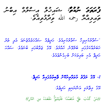
ފުރަތަމަ ނުކުތާ:
ޝައިޚުލް އިސްލާމް އިބްނު
ތައިމިއްޔާ رحمه الله ވިދާޅުވިއެވެ.
“ސުވާލުކުރިމީހާ ސުވާލުކުރިއެވެ. ޙަދީޘެއް ޞައްޙަވެއްޖެނަމަ އެއީ ތެދު
ޚަބަރެއްކަމުގައި ބެލެވޭނެ ހެއްޔެވެ. އޭގެ ޖަވާބުގައި ބުނަމެވެ. ޞައްޙަ
ޙަދީޘް އެކި ބައިތަކަށް ބެހިގެންވެއެވެ.
1- އޭގެ ލަފްޡު މުތަވާތިރުކޮށް ޘާބިތުވެފައިވާ ޙަދީޘް.
އޭގެ މިޘާލަކީ އަންނަނިވި ޙަދީޘެވެ.
((مَنْ كَذَبَ عَلَيَّ مُتَعَمِّدًا فَلْيَتَبَوَّأْ مَقْعَدَهُ مِنِ النَّار))