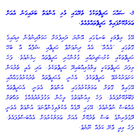
3- ޞައްޙަ ޙަދީޘްތަކުގެ ތެރޭގައި މުޅި އުންމަތް ބަލައިގަނެ އެއަށް
ޢަމަލުކޮށްފައިވާ ޙަދީޘްތައްވެއެވެ.
އޭގެ މިޘާލަކީ ބަނޑުގައި އޮންނަ ދަރިފުޅަށް ހަމަލާދިނުމުން ދިޔައިގެ
ގޮތުގައި “ޣުއްރާ” އެއް ދިނުމަށްވާ ޙަދީޘާއި ޝުފްޢާ އާ ބެހޭ
ޙަދީޘްތަކާއި ކުށުސަޖިދައާއި ގުޅުންހުރި ޙަދީޘްތައް ހިމެނެއެވެ. ފަހެ
މިފަދަ ޙަދީޘްތަކަކީ ޢިލްމުލިއްބައިދޭ ޙަދީޘްތަކެވެ. އަދި އެއީ ތެދުކަން
ކަށަވަރުކުރެވޭ ޙަދީޘްތަކެވެ. އެހެނީ އެޙަދީޘްތައް ތެދުކުރުމުގައްޔާއި
އޭގައިވާ ގޮތަށް ޢަމަލުކުރުމުގައި އުންމަތް އެވަނީ އެޙަދީޘްތައް
ޤަބޫލުކޮށްފައެވެ. ފަހެ މިއުންމަތުގެ މީހުން މަގުފުރެދުމެއްގެ މައްޗަށް
އެއްބަސް ނުވާނެއެވެ. އޭގައި ދޮގެއް އެކުލެވިގެންވާނަމަ އުންމަތް އެވަނީ
ދޮގުވެރިންގެ ބަސް ތެދުކޮށް އެއަށް ޢަމަލުކުރުމަށް އެއްބަސްވެފައެވެ.
ފަހެ މިއީ ވާނޭ ކަމެއް ނޫނެވެ.