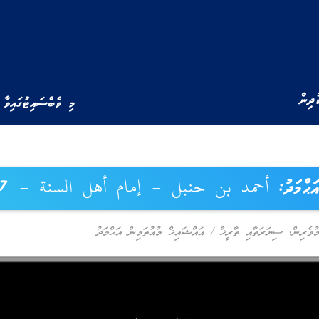
ުދިން
މި ވެބްސައިޓުގައިވާ 
ު އަޙްމަދު: أحمد بن حنبل – إمام أهل السنة – 7
މުވެރިން
,
ސިޔަރަތާއި ތާރީޚް
/
އައްޝައިޚް މުއުތަމިން އަޙްމަދު