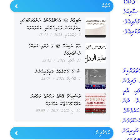
ފުށްމޮޑެ
ޚުޠުބާ
 ޞާލިޙުގެ
ނަބިއްޔާ ﷺ އެކަލޭގެފާނުގެ އުންމަތަށްޓަކައި
ެވިއެވެ.
ބިރުފުޅުގެން ވަޑައިގެންނެވި ކަންތައްތައް
ކުރިއެވެ.
5 ފެބްރުއަރީ 2023
18:45
މާތް ނަބިއްޔާ ﷺ ގެ ވަދާޢީ ޚުތުބާގެ
އުސްއަލިތައް
21 ޖުލައި 2021
23:12
ވައްކިލު
ﷲ ގެ ގެކޮޅުތައް މަތިވެރިކުރުން
4 އޭޕްރިލް 2021
23:07
 ފުދިގެން
އި، އެއީ
މުސްލިކަމު އޭނާގެ އަޚުންގެ މައްޗަށް
ެވެ. ދެން
އަދާކޮށްދޭންޖެހޭ ޙައްޤުތައް
ރެމެންގެ
22 ޑިސެމްބަރު 2018
00:00
ސާވުމުން
އިރިއަށް
ކުޑަކުދިން