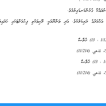
ޙްމަދުގެ ދަރިކަލެކެވެ. އަދި ތަންނޫރަކީ، ރޮށިތަކެތި ފިހުމަށްޓަކައި ހަދައިފ