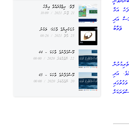
ނުންވަނީ
ފޮތް: ރިޒްޤުދެއްވާ އިލާހު
ފަހެ އަޅާ
21 ޖޫން 2021
18:09
އަސް އަދި
ް ޘަވާބު
ކުޑަކުދިންގެ ވާހަކަ: ލަކުނު
25 މާޗް 2021
08:26
މޫސާގެފާނުގެ ވާހަކަ – 44
22 ނޮވެމްބަރު 2020
00:00
ެރިކުރުން
ވެ. އަދި
މޫސާގެފާނުގެ ވާހަކަ – 43
20 ނޮވެމްބަރު 2020
00:00
ަގުތުގައި
ްވަރަކަށް