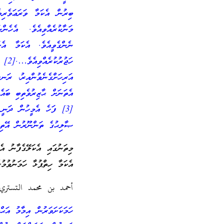
ބިރުން އެކަމާ ވަރަޢަވެރިވ
މަނާކުރެއްވިއެވެ. އެހެނ
ނެންގެވީއެވެ. އެކަމާ އެ
ހަޖު
އަރިހަށްގެނެވުންއިރު، ރަ
އެތަނަށް ޙާޒިރުވެތިބި ބައެ
[3] ފަހެ އެމީހުން ދަނީ 
ޞާލިޙުގެ ތަންނޫރުން އޭތި ފި
މިތަނުގައި އެކަލޭގެފާނު އެ
އެކަމާ ހިތްޕުޅާ ހަމަނުވުމު
أحمد بن محمد التستري ގެއަ
ހަމަކަށަވަރުން އިމާމު އަޙ