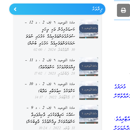
ފިލާވަޅު
مادة التوحيد ٦ (ف 2 ، د 12 –
ކަނޑައެޅިގެން ވަކި މީހަކީ
ސުވަރުގެވަންތަވެރިއެއް ކަމުގައި ނުވަތަ
ނަރަކަވަންތަވެރިއެއް ކަމުގައި ބުނުން)
30 ނޮވެމްބަރު 2024
02:00
مادة التوحيد ٦ (ف 2 ، د 11 –
ޤިޔާމަތްދުވަހުގެ ކަންތައްތައް)
28 ފެބްރުއަރީ 2023
17:02
مادة التوحيد ٦ (ف 2 ، د 10 –
 މުދަލުގެ
ކަށްވަޅުގެ ނިޢުމަތާއި ޢަޛާބު)
ާމާތުކޮށް
17 އޮކްޓޯބަރު 2022
14:37
مادة التوحيد ٦ (ف 2 ، د 9 –
ޞައްޙަ ޙަދީޘްތަކުގައި ވާރިދުފައިވާ
ާލިއެވެ.
ކަންތައްތަކަށް އީމާންވުމުގެ ވާޖިބުކަން)
ާނެކަމަށް
31 ޖުލައި 2022
10:24