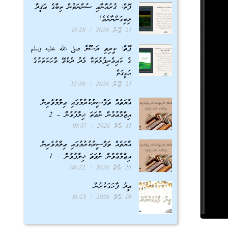
ފޮތް: ޤުރުއާނާއި ސުންނަތުން ތިބާގެ ޢަޤީދާ
ލިބިގަންނާށެވެ!
21 ޖޫން 2026
13:28
ފޮތް: ކީރިތި ރަސޫލާ صلى الله عليه وسلم
ގެ ކައިވެނިފުޅުތަކާ މެދު ދެކެވޭ ވާހަކަތަކުގެ
ޙަޤީޤަތް
21 ޖޫން 2026
12:39
އާޔަތެއް ތަފްސީރުކުރުމުގައި ޢިލްމުވެރިން
އިޖްމާޢުވުން ނުވަތަ ޚިލާފުވުން – 2
31 މާޗް 2026
08:17
އާޔަތެއް ތަފްސީރުކުރުމުގައި ޢިލްމުވެރިން
އިޖްމާޢުވުން ނުވަތަ ޚިލާފުވުން – 1
25 މާޗް 2026
08:22
ޢީދު ފާހަގަކުރުން
19 މާޗް 2026
16:23