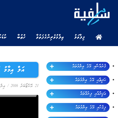
ފިލާވަޅު
ޢިލްމުވެރިންގެ ފަތުވާ
ޚުޠުބާ
ކުޑަކ
ޤުރުއާނާއި އޭގެ ޢިލްމުތައް
އަލް އިމާމ
ޙަދީޘާއި އޭގެ ޢިލްމުތައް
21 އޮކްޓޯބަރު 2016
/
ޢިލް
ޢަޤީދާއާއި ފިރުޤާތައް
ފިޤުހާއި އޭގެ ޢިލްމުތައް