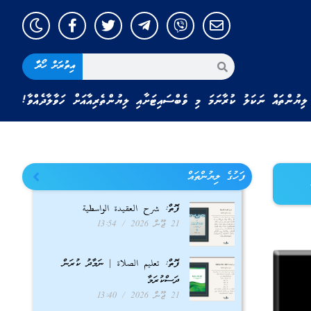
އިތުރަށް ހޯދާ
ލިޔުންތައް ނަކަލު ކުރާނަމަ މި ވެބްސައިޓަށާއި ލިޔުންތެރިއާއަށް ހަވާލާދެއްވާ!
ފަހުގެ ލިޔުންތައް
ފޮތް: شرح العقيدة الواسطية
21 ޖޫން 2026
13:54
ފޮތް: تعليم الصلاة | ނަމާދު ކުރަން
ދަސްކުރަމާ
21 ޖޫން 2026
13:40