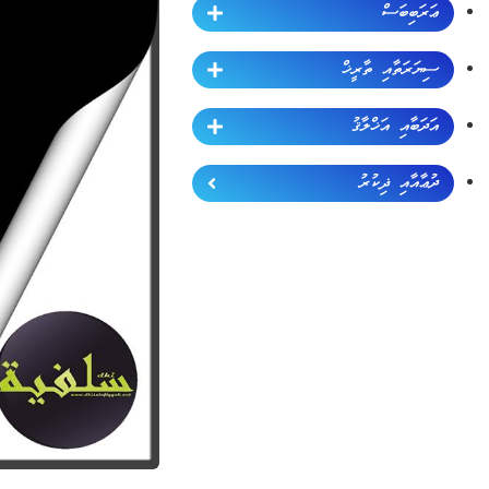
ޢަރަބިބަސް
ސިޔަރަތާއި ތާރީޚް
އަދަބާއި އަޚްލާޤު
ދުޢާއާއި ޛިކުރު