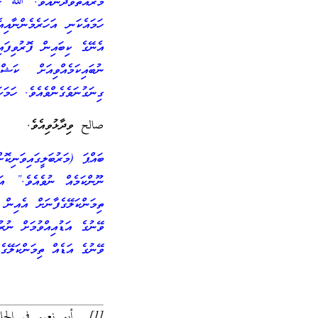
މަރުއަތުވެދާނެއެވެ. ﷲ ގަ
ހަމައެކަނި އަހަރެމެންނާއި
އެނޭގެ ކިބައިން ފޮރުވިފައ
ނުބައިކަމެއްވިއަށް ކަޝ
ގިނަގުނަވެގެންވެއެވެ. ހަމަކަ
صالح ވިދާޅުވިއެވެ.
ބައްޕަ (މަރުބަލީގައިވަނިކޮ
ނޫންކަމެއް ނުވެއެވެ.” އަ
ތިމަންކަލޭގެފާނަށް އެއިން
ވޭނުގެ އަޑުއިއްވުމަށް ނުރު
ވޭނުގެ އަޑެއް ތިމަންކަލޭގެފ
[1] أبو نعيم في الحلية (9/179,180 )