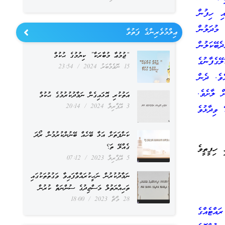
އި ހިފުން
މުދަލުން
ޢިލްމުވެރިންގެ ފަތުވާ
ބޭކަލުން
“ޖުމުޢާ މުބާރަކާ” ކިޔުމުގެ ޙުކުމް
ަލޭގެފާނުގެ
15 ނޮވެމްބަރު 2024
23:54
ވެ. ދެން
ް ލާށެވެ.
އަތުކުރި އޮޅައިގެން ނަމާދުކުރުމުގެ ޙުކުމް
3 އޭޕްރިލް 2024
20:14
 ވިދާޅުވެ
ކަންފަތަށް އަޅާ ބޭހެއް ބޭނުންކުރުމުން ރޯދަ
ގެއްލޭ ތަ؟
 ހިފީތީވެ
5 އޭޕްރިލް 2023
07:12
ނަމާދުކުރުން ނަހީކުރައްވާފައިވާ ވަގުތުތަކުގައި
ތަޙިއްޔަތުލް މަސްޖިދުގެ ސުންނަތް ކުރުން
28 މާޗް 2023
18:00
ައްޓެއްގެ