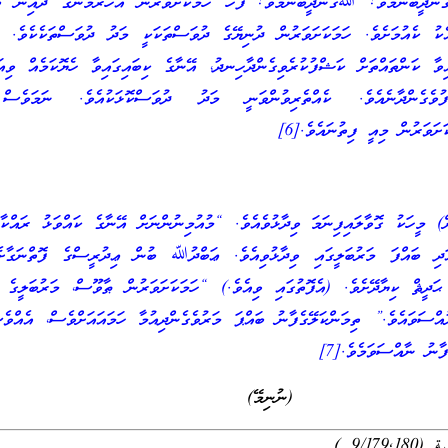
ނދީބުނަމެވެ! ﷲގަނދީބުނަމެވެ! ފަހެ ހަމަކަށަވަރުން އަހަރެމެންގެ ދައިން ބޭ
އެކު ކެއުމަށެވެ. ހަމަކަށަވަރުން ދުނިޔޭގެ ދުވަސްތަކަކީ މަދު ދުވަސްތަކެކެވެ. 
ިވާ ކަންތައްތަށް ކަޝްފުކުރެވިގެންދާހިނދު، އޭނާގެ ކިބައިގައިވާ ހެޔޮކަމެއް ވި
ްފުވެގެންދާނެއެވެ. ކެއްތެރިވުންވަނީ މަދު ދުވަސްކޮޅަކުއެވެ. ނަމަވެސ
ށަވަރުން މިއީ ފިތުނައެވެ.[6]
ށް) މީހަކު ގޮވާލައިފިނަމަ ވިދާޅުވެއެވެ. “މުއުމިނުންނަށް އޭނާގެ ކައްވަޅު ރައްކާތ
ދި ބައްފަ މަރުބަލީގައި ވިދާޅުވިއެވެ. ޢަބްދުﷲ ބުން ޢިދުރީސްގެ ފޮތްނަގާށެ
 ޙަދީޘް ކިޔާދޭށެވެ. (އެފޮތުގައި ވިއެވެ.) “ހަމަކަށަވަރުން ޠާވޫސް، މަރުބަލީގެ ވ
އްސަވައެވެ.” ތިމަންކަލޭގެފާނު ބައްޕަ މަރުވެގެންދިއުމާ ހަމައައަށްވެސް، އެއްވެސ
ާނު ނާއްސަވަމެވެ.[7]
(ނުނިމޭ)