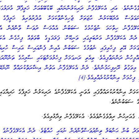
ެގެންނެވެ. އަދި އެކަލޭގެފާނު ދަރިކަލުންނަށާއި ބޮޑުބޭބެއަށް ޚަލީފާދޭ މުދަލުގަ
ްނަމަވެސް އެދެބޭކަލުން ޙާޖަތަށް ޖެހިގެންވާކަމަށް ޢުޛުރުވެރިވެ ޚަލީފާގެ 
ކަލޭގެފާނު ހިތްހަމަ ނުޖެހުމުގެ ސަބަބުން އެއްމަސް ދުވަސް ވާންދެން އެދެ
ރުކުރެއްވިއެވެ….[2] ދެން އެކަލޭގެފާނު މަރުބަލީގައި ވަނިކޮށް، ފަލަމަޑީގެ ބާވަތެއް ފިހެގެން އެކ
ނގަޅަށް އޭތި ފިހެވިފައި ނެތުމުގެ ސަބަބުން އެއިން ފެންއައިސް އައިސް ހުރިއެ
އްމީހުން ދަންނަވާފިއެވެ. ތިއެތި ރަނގަޅަށް ފިހެލުމަށްޓަކައި ޞާލިޙުގެ ތަންނޫރަށ
މިވަގުތު ރޮށިފިހަމުންނެވެ. ދެން އެކަލޭގެފާނު އަތުން އިޝާރަތްކުރައްވާ ނޫނެކޭ
ހުމަށް އިންކާރުކުރެއްވިއެވެ.[4]
ކަމަށް އިންކާރުކުރައްވާފައި އެވަނީ އެކަލޭގެފާނުގެ ދަރިކަލުން ޚަލީފާގެ ހަދިޔާގައި
ގެ ސަބަބުންނެވެ.
ރިހުން ރިވާވެގެންވެއެވެ. އެކަލޭގެފާނު ވިދާޅުވިއެވެ.
ްމަދު ބުން ޙަންބަލް ތިންދުވަސްވާންދެން ނުކައި ހުއްޓެވެ. ދެން އެކަލޭގެފާނުގެ ރ