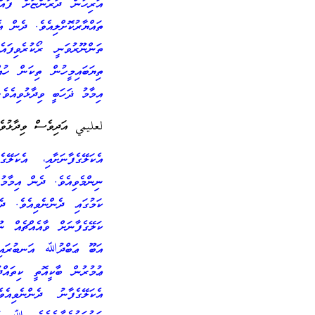
އަރިހުން ދަރަންޏަށް ފުއް
ތައްޔާރުކޮށްލިއެވެ. ދެން އ
ތަންނޫރުވަނީ ރޯކުރެވިފަ
ތިޔަބައިމީހުން ތިކަން ހުއ
އިމާމު ޛަހަބީ ވިދާޅުވިއެވެ.
لعليمي އަދިވެސް ވިދާޅުވެފަ
އެކަލޭގެފާނަށާއި، އެކަލ
ނިންމެވިއެވެ. ދެން އިމާމު
ކަމުގައި ދެންނެވިއެވެ. ދ
ކަލޭގެފާނަށް ވާއެއްޗެއް ނ
އަބޫ ޢަބްދުﷲ އަނބުރައި 
ޢުމުރުން ބާކީއޮތީ ކިތައް
އެކަލޭގެފާނު ދެންނެވިއެ