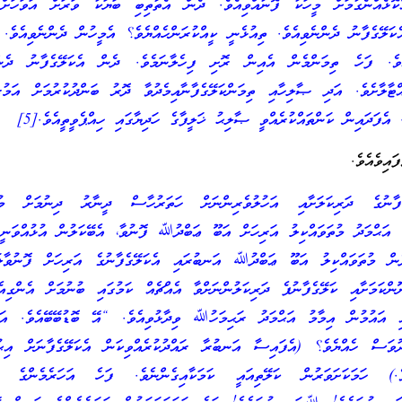
ކޮޅެއްނެގުމަށް މީހަކު ފޮނުއްވިއެވެ. ދެން އެތާތިބި ބަޔަކު ވަރަށް އަވަހަށް 
ެކަލޭގެފާނު ދެންނެވިއެވެ. ތިއުޅެނީ ކީއްކުރަންހެއްޔެވެ؟ އެމީހުން ދެންނެވިއެވެ.
އެވެ. ފަހެ ތިމަންމެން އެއިން ރޮށި ފިހެލާނަމެވެ. ދެން އެކަލޭގެފާނު ދެންނ
ްޓާލާށެވެ. އަދި ޞާލިހާއި ތިމަންކަލޭގެފާނާއިމެދުވާ ދޮރު ބަންދުކުރުމަށް އަމުރު
 އެފަދައިން ކަންތައްކުރެއްވީ ޞާލިޙު ޚަލީފާގެ ހަދިޔާގައި ހިއްޕެވީތީއެވެ.[5]
އިވެއެވެ.
ޭގެފާނުގެ ދަރިކަލަށާއި އަހުލުވެރިންނަށް ހަތަރުހާސް ދީނާރު ދިނުމަށް މުތަ
 އަޙްމަދު މުތަވައްކިލު އަރިހަށް އަބޫ ޢަބްދުﷲ ފޮނުވާ، އެބޭކަލުން އުޅުއްވަނީ
ެން މުތަވައްކިލު އަބޫ ޢަބްދުﷲ އަނބުރައި އެކަލޭގެފާނުގެ އަރިހަށް ފޮނުވާލަ
ޫންކަމަށާއި ކަލޭގެފާނުފެ ދަރިކަލުންނަށްވާ އެއްޗެއް ކަމުގައި ބުނުމަށް އެންގިއ
އައުމުން އިމާމު އަޙްމަދު ރަޙިމަހުﷲ ވިދާޅުވިއެވެ. “އޭ ބޮޑުބޭބޭއެވެ. އަހަ
ދުވަސް ހެއްޔެވެ؟ (އެފައިސާ އަނބުރާ ރައްދުކުރެއްވިކަން އެކަލޭގެފާނަށް އިޙު
ވެ.) ހަމަކަށަވަރުން ކަލޭތިއައީ ކަމަކާއިގެންނެވެ. ފަހެ އަހަރެމެންގެ ކަ