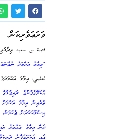
ވަރަޢަވެރިކަން
قتيبة بن سعيد ވިދާޅުވިއެ
“އިމާމު އަޙްމަދު ނުވާނަމަ ވ
لعليمي، އިމާމު އަޙްމަދުގެ 
އެކަލޭގެފާނުގެ ދަރިފުޅުގެ
ތެރެއިން އިމާމު އަޙްމަށް 
އިސްލާޙުކުރަން ޖެހުމުން، އ
ދެން އިމާމު އަޙްމަދު ރަޙ
އެއީ އެކަލޭގެފާނު ދަރިކަލު