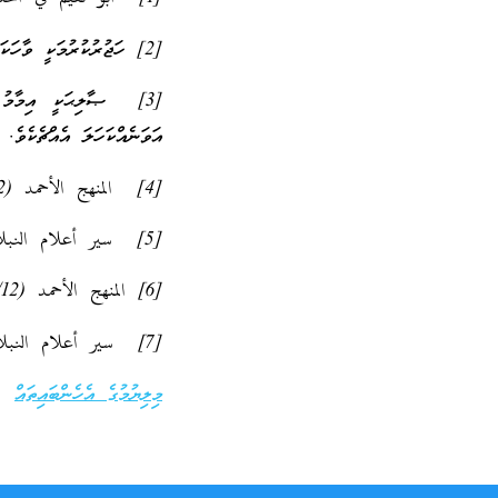
[2] ހަޖުރުކުރުމަކީ ވާހަކަނުދައްކާ ގުޅުންކަނޑައިލުމެވެ.
[3] ޞާލިޙަކީ އިމާމު އަ
އަވަނެއްކަހަލަ އެއްޗެކެވެ.
[4] المنهج الأحمد (1/12 ، 13) ޚުލާޞާ
[5] سير أعلام النبلاء للذهبي (11/214)
[6] المنهج الأحمد (1/12 ، 13) ޚުލާޞާ
[7] سير أعلام النبلاء للذهبي (11/214)
މިލިޔުމުގެ އެހެންބައިތައް