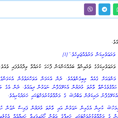
ވެ.
ަރަޢަވެރިކަން މަރުވެއްޖައީހެވެ.”[1]
ވަރަޢަވެރިކަމުގެ ތެރެއިންވާ ބައެއްކަންކަން ފާހަގަ ކުރައްވާ ވިދާޅުވެފައި ވެއެވެ.
 މަންމައަށް ގެއެއް ލިބިގެންވެއެވެ. ދެން އެކަމަނާ އަވަހާރަވުމުން އެކަމަނާގެ
ޙައްޤުވެގެންވާ ވާރުތަ މުދަލުން އެކަލޭގެފާނު ނަގަމުން ދިއައެވެ. ދެން އެގެ މަރ
ެކަލޭގެފާނު ދަރިކަލުން ޢަބްދުﷲ ގެ މަރާމާތުކުރުމަށްޓަކައި ޚަރަދުކުރިއެވެ.
ިމަހުﷲ ކުރިން އެގެއިން ނަގަމުން އައި ވާރުތަ މުދަލުން ފައިސާ ނެގުން ހުއްޓ
ން ގެ މަރާމާތުކުރުމަށްޓަކައި ޚަލީފާގެ އަތުން ހޯދައިފައިވާ ހަދިޔާއެއް އެކުލެވިދ