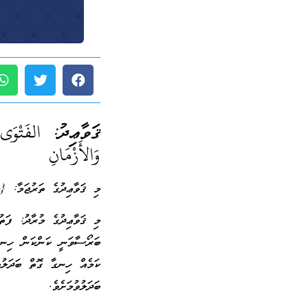
ޤަވާޢިދު:
الفَتْوَى
وَالأَزْمَانِ
މި ޤަވާޢިދުގެ ތަރުޖަމާ: {މ
މި ޤަވާޢިދުގެ މުރާދު: ފަތު
ބަރޯސާވަނީ ކަންކަން ހިނގަ
ކަމެއް ހިނގާ ގޮތް ބަދަލުވ
ބަދަލުވުމަށެވެ.