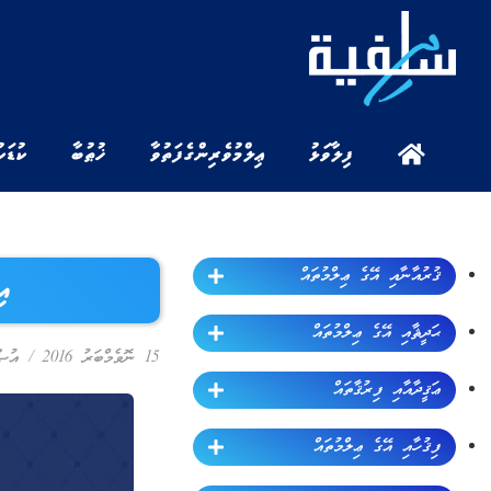
ފިލާވަޅު
ޢިލްމުވެރިންގެ ފަތުވާ
ޚުޠުބާ
ކުޑަކ
ޤުރުއާނާއި އޭގެ ޢިލްމުތައް
އި
ޙަދީޘާއި އޭގެ ޢިލްމުތައް
15 ނޮވެމްބަރު 2016
/
އުޞޫ
ޢަޤީދާއާއި ފިރުޤާތައް
ފިޤުހާއި އޭގެ ޢިލްމުތައް