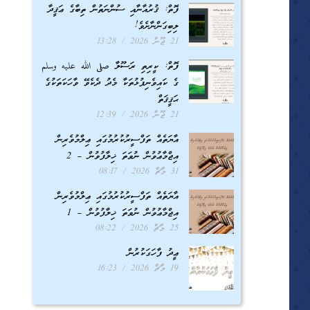
ފޮތް: ޤުރުއާނާއި ސުންނަތުން ތިބާގެ ޢަޤީދާ
ލިބިގަންނާށެވެ!
21 ޖޫން 2026
13:28
ފޮތް: ކީރިތި ރަސޫލާ صلى الله عليه وسلم
ގެ ކައިވެނިފުޅުތަކާ މެދު ދެކެވޭ ވާހަކަތަކުގެ
ޙަޤީޤަތް
21 ޖޫން 2026
12:39
އާޔަތެއް ތަފްސީރުކުރުމުގައި ޢިލްމުވެރިން
އިޖްމާޢުވުން ނުވަތަ ޚިލާފުވުން – 2
31 މާޗް 2026
08:17
އާޔަތެއް ތަފްސީރުކުރުމުގައި ޢިލްމުވެރިން
އިޖްމާޢުވުން ނުވަތަ ޚިލާފުވުން – 1
25 މާޗް 2026
08:22
ޢީދު ފާހަގަކުރުން
19 މާޗް 2026
16:23