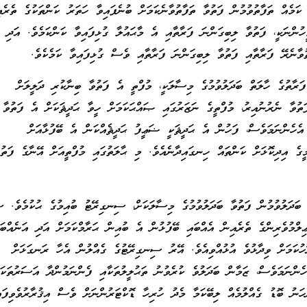
ކަމެއް ތަފާތުވުމުން ފަތުވާ ތަފާތުވާނެކަމަށް ބުނެފައިވާ ހަތަރު ކަންތަކުގެ ތެރެއި
ހުންނަކީ، ފަތުވާ ލިބިގަންނަ ފަރާތާއި އެ މާޙައުލާ ގުޅިފައިވާ ކަންކަމެވެ. އަދި އ
ތުވާނެރޭ ފަރާތާއި ފަތުވާ ލިބިގަންނަ ފަރާތާއި ވެސް ގުޅިފައިވާ ކަމެކެވެ.
ަރާތުގެ ހާލަތް ބަދަލުވުމުގެ މިސާލަކީ، މުފްތީ އެ ފަތުވާ ބިނާކުރި ދަލީލަށް
ފަތުވާ ނެރުނުއިރު، މުފްތީގެ ނަޒަރުގައި ޞައްޙަކަމަށް ހީވާ ޙަދީޘަކަށް އެ ފަތުވާ
 އެހެންނަމަވެސް، ފަހުން އެ ޙަދީޘަކީ ޟަޢީފު ޙަދީޘެއްކަން އެ ބޭފުޅާއަށް
ީގެ އިދިކޮޅަށް ކަންތައް ހިނގައިދާނެއެވެ. މި ޙާލަތުގައި މުފްތީއަށް އޭނާގެ ފަތުވ
ު ބަދަލުވުމުން ފަތުވާ ބަދަލުވުމުގެ މިސާލަކަށް، ސިނގިރޭޓު ބުއިމުގެ ޙުކުމެވެ. 
ޢިލްމުވެރިންގެ ތެރެއިން އެއްބައި ބޭފުޅުން އެ ބުއިން ޙަރާމްކަމަށް އަދި އަނެއްބައ
ހުކަމަށް ވިދާޅުވެ އުޅުއްވިއެވެ. އޭރު ސިނގިރޭޓުގެ ގެއްލުން އެހާ ރަނގަޅަށް
ެންނަމަވެސް، ޒަމާން ބަދަލުވެ ކުރެވުނު ތަޙުލީލުތަކާއި ފެންނަމުންދާ އަސަރުތަކަށ
ނު ބޮޑު ގެއްލުމެއް ލިބޭކަމާ މެދު ހުރިހާ ޑޮކްޓަރުންނަށް ވެސް އިޤުރާރުވެވިފައި