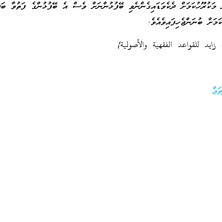
ަކުރޫހުކަމަށް ދެކެވަޑައިގެންނެވި ބޭފުޅުންނަށް ވެސް އެ ބޭފުޅުންގެ ފަތުވާ ބަދަ
ަށް ބުނަންޖެހިފައިވެއެވެ.
 زايد للقواعد الفقهية والأصولية}
ައް