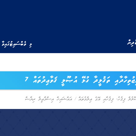
ުދިން
މި ވެބްސައިޓުގައިވާ 
ޖުތިހާދާއި ތަޤުލީދާ ގުޅޭ އުޞޫލީ ޤަވާޢިދުތައް 7
ލުލް ފިޤުހު
,
ފިޤުހާއި އޭގެ ޢިލްމުތައް
/
އައްޝައިޚް އިސްމާޢީލް ރިޔާޟް