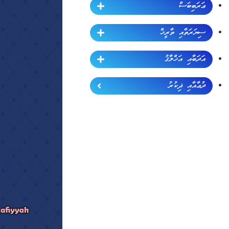
ޢަރަބިބަސް
ސިޔަރަތާއި ތާރީޚް
އަދަބާއި އަޚްލާޤު
ދުޢާއާއި ޛިކުރު