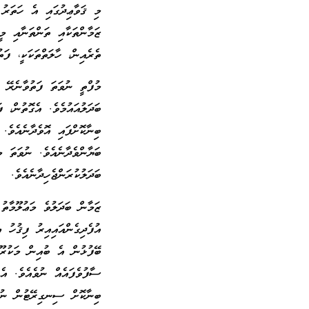
މި ޤަވާޢިދުގައި އެ ހަތަރު 
ޒަމާންތަކާއި ތަންތަނާއި މީ
ތެރެއިން، ހާލަތްތަކަކީ، ފަ
މުފްތީ ނުވަތަ ފަތުވާނެރޭ ފ
ބަދަލުއައުމެވެ. އެގޮތުން، 
ބިނާކޮށްފައި އޮވެދާނެއެވެ.
ބަޔާންވެދާނެއެވެ. ނުވަތަ މ
ބަދަލުކުރަންޖެހިދާނެއެވެ.
ޒަމާން ބަދަލުވެ މަޢުލޫމާތ
އުފެދިގެންއައިއިރު ފިޤުހު 
ބޭފުޅުން އެ ބުއިން މަކުރޫ
ސާފުވެފައެއް ނުވެއެވެ. އެހ
ބިނާކޮށް ސިނގިރޭޓުން ނުހަ