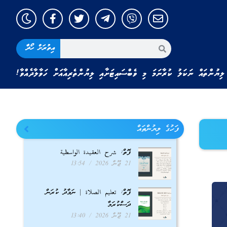
އިތުރަށް ހޯދާ
ލިޔުންތައް ނަކަލު ކުރާނަމަ މި ވެބްސައިޓަށާއި ލިޔުންތެރިއާއަށް ހަވާލާދެއްވާ!
ފަހުގެ ލިޔުންތައް
ފޮތް: شرح العقيدة الواسطية
21 ޖޫން 2026
13:54
ފޮތް: تعليم الصلاة | ނަމާދު ކުރަން
ދަސްކުރަމާ
21 ޖޫން 2026
13:40