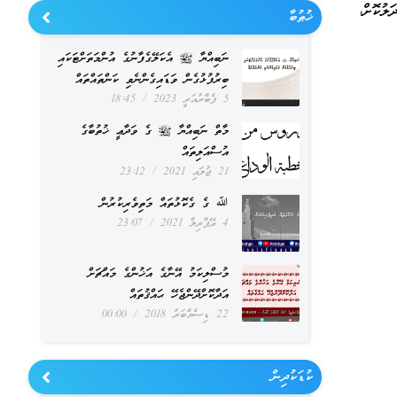
ލުކޮށް،
ޚުޠުބާ
ނަބިއްޔާ ﷺ އެކަލޭގެފާނުގެ އުންމަތަށްޓަކައި
ބިރުފުޅުގެން ވަޑައިގެންނެވި ކަންތައްތައް
5 ފެބްރުއަރީ 2023
18:45
މާތް ނަބިއްޔާ ﷺ ގެ ވަދާޢީ ޚުތުބާގެ
އުސްއަލިތައް
21 ޖުލައި 2021
23:12
ﷲ ގެ ގެކޮޅުތައް މަތިވެރިކުރުން
4 އޭޕްރިލް 2021
23:07
މުސްލިކަމު އޭނާގެ އަޚުންގެ މައްޗަށް
އަދާކޮށްދޭންޖެހޭ ޙައްޤުތައް
22 ޑިސެމްބަރު 2018
00:00
ކުޑަކުދިން