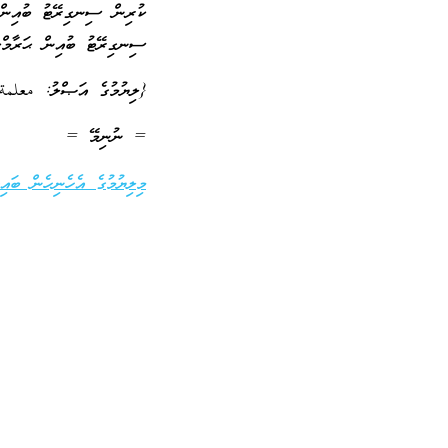
ކުރިން ސިނގިރޭޓު ބުއިން މ
ސިނގިރޭޓު ބުއިން ޙަރާމްކަމ
{ލިޔުމުގެ އަޞްލު: معلمة
= ނުނިމޭ =
މިލިޔުމުގެ އެހެނިހެން ބައިތ