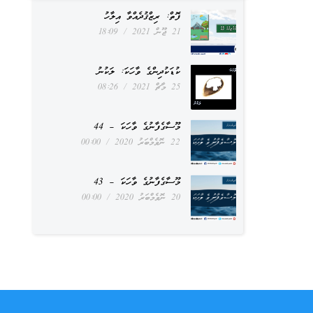
ފޮތް: ރިޒްޤުދެއްވާ އިލާހު
21 ޖޫން 2021
18:09
ކުޑަކުދިންގެ ވާހަކަ: ލަކުނު
25 މާޗް 2021
08:26
މޫސާގެފާނުގެ ވާހަކަ – 44
22 ނޮވެމްބަރު 2020
00:00
މޫސާގެފާނުގެ ވާހަކަ – 43
20 ނޮވެމްބަރު 2020
00:00