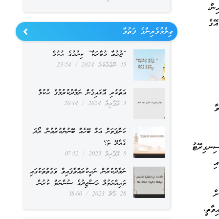
ން،
ޭގެ
ޢިލްމުވެރިންގެ ފަތުވާ
“ޖުމުޢާ މުބާރަކާ” ކިޔުމުގެ ޙުކުމް
15 ނޮވެމްބަރު 2024
23:54
އަތުކުރި އޮޅައިގެން ނަމާދުކުރުމުގެ ޙުކުމް
3 އޭޕްރިލް 2024
20:14
ާ
ކަންފަތަށް އަޅާ ބޭހެއް ބޭނުންކުރުމުން ރޯދަ
ގެއްލޭ ތަ؟
ސިނގިރޭޓު
5 އޭޕްރިލް 2023
07:12
ި
ނަމާދުކުރުން ނަހީކުރައްވާފައިވާ ވަގުތުތަކުގައި
ތަޙިއްޔަތުލް މަސްޖިދުގެ ސުންނަތް ކުރުން
ް
28 މާޗް 2023
18:00
ވާތީ،