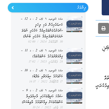
ފިލާވަޅު
مادة التوحيد ٦ (ف 2 ، د 12 –
ކަނޑައެޅިގެން ވަކި މީހަކީ
ސުވަރުގެވަންތަވެރިއެއް ކަމުގައި ނުވަތަ
ނަރަކަވަންތަވެރިއެއް ކަމުގައި ބުނުން)
30 ނޮވެމްބަރު 2024
02:00
ِنِ
مادة التوحيد ٦ (ف 2 ، د 11 –
ޤިޔާމަތްދުވަހުގެ ކަންތައްތައް)
28 ފެބްރުއަރީ 2023
17:02
مادة التوحيد ٦ (ف 2 ، د 10 –
ކަށްވަޅުގެ ނިޢުމަތާއި ޢަޛާބު)
ުވާ
17 އޮކްޓޯބަރު 2022
14:37
މުކުރަނީ،
مادة التوحيد ٦ (ف 2 ، د 9 –
ޞައްޙަ ޙަދީޘްތަކުގައި ވާރިދުފައިވާ
ކަންތައްތަކަށް އީމާންވުމުގެ ވާޖިބުކަން)
31 ޖުލައި 2022
10:24