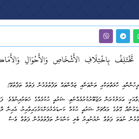
 تَخْتَلِفُ بِاخْتِلَافِ الأَشْخَاصِ وَالأَحْوَالِ وَالأَمَاك
ީހުންނާއި ހާލަތްތަކާއި ތަންތަނާއި ޒަމާންތައް ތަފާތުވުމުން ފަތުވާ ތަފާތުވޭ}
ވާއަކީ، ޢަމަލުކުރަން މަޖުބޫރުކުރުމެއްނެތި، ޝަރުޢީ ޙުކުމެއްގެ ޚަބަރުދިނުމެވެ. ފަތ
މުންދާ ގޮތުގެ މައްޗަށް ޝަރުޢީ ޙުކުމް ކަނޑައެޅުމަށްކަމުގައިވާއިރު، އެއިން ލާޒި
ުމުން ނުވަތަ ފަތުވާ ނެރުނުއިރު ބެލި ކަންކަން ތަފާތުވުމުން ފަތުވާ ވެސް