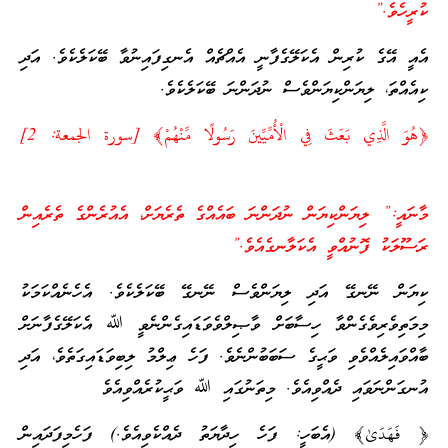
ކުރީހެވެ.”
އެއީ އޭގެ ކުރިން އެކަލޭގެފާނީ އެއްޗެއް އެނގިފައިނުވާ ބޭކަލެކެވެ. އަދި
ކިއެއްތަ، ލިޔަންކިޔަންވެސް ނުދަންނަ ބޭކަލެކެވެ.
﴿
هُوَ الَّذِي بَعَثَ فِي الْأُمِّيِّينَ رَسُولًا مِّنْهُمْ
﴾
[سورة الجمعة: 2]
މާނައީ:” ލިޔަންކިޔަން ނުދަންނަ ބައެއްގެ ތެރެޔަށް، އެއުރެންގެ ތެރެއިން
ރަސޫލަކު ފޮނުއްވީ އެކަލާނގެއެވެ.”
ކިޔަން ނޭނގޭ އަދި ލިޔަންވެސް ނޭނގޭ ބޭކަލެކެވެ. އެހެނެއްކަމަކު
މިމަތިވެރިވެގެންވާ ހިސާބަށް ވާޞިލްވެވަޑައިގެންނެވީ ﷲ އެކަލޭގެފާނަށް
ބާއްވައިލެއްވެވި ވަޙީގެ ސަބަބުންނެވެ. ފަހެ ޢިލްމު ލިބިވަޑައިގަތެވެ، އަދި
އުނގަންނަވައި ދެއްވިއެވެ. މިތަނުގައި ﷲ ވަޙީކުރެއްވިއެވެ
﴿ فَهَدَىٰ﴾
(އެބަހީ: ފަހެ ހިދާޔަތު ދެއްކެވިއެވެ.) ފަހެމިފަދައިން