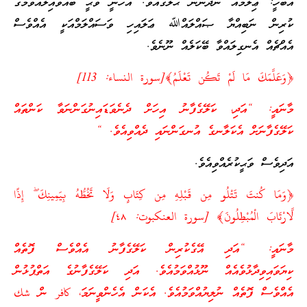
އެބަހީ: ޢިލްމެއް ނުދަންނަ ޙާލުގައެވެ. އެހެނީ ވަޙީ ބާއްވައިލެއްވުމުގެ
ކުރިން ނަބިއްޔާ ޞައްލައްﷲ ޢަލައިހި ވަސައްލަމްއަކީ އެއްވެސް
އެއްޗެއް އެނގިލައްވާ ބޭކަލެއް ނޫނެވެ.
﴿وَعَلَّمَكَ مَا لَمْ تَكُن تَعْلَمُ﴾[سورة النساء: 113]
މާނައީ: “އަދި، ކަލޭގެފާނު އިހަށް ދެނެވަޑައިނުގަންނަވާ ކަންތައް
ކަލޭގެފާނަށް އެކަލާނގެ އުނގަންނައި ދެއްވިއެވެ. “
އަދިވެސް ވަޙީކުރެއްވިއެވެ.
﴿وَمَا كُنتَ تَتْلُو مِن قَبْلِهِ مِن كِتَابٍ وَلَا تَخُطُّهُ بِيَمِينِكَ ۖ إِذًا
لَّارْتَابَ الْمُبْطِلُونَ﴾ [سورة العنكبوت: ٤٨]
މާނައީ: “އަދި އޭގެކުރިން ކަލޭގެފާނު އެއްވެސް ފޮތެއް
ކިޔަވައިވިދާޅުވެއެއް ނޫޅުއްވަމުއެވެ. އަދި ކަލޭގެފާނުގެ އަތްޕުޅުން
އެއްވެސް ފޮތެއް ނުލިޔުއްވަމުއެވެ. އެކަން އެހެންވީނަމަ، كافر ން شك