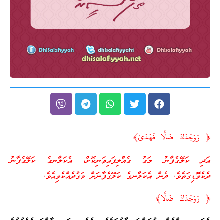
﴿ وَوَجَدَكَ ضَالًّا فَهَدَىٰ﴾
އަދި ކަލޭގެފާނު މަގު ގެއްލިފައިވަނިކޮށް، އެކަލާނގެ ކަލޭގެފާނު
ދެކެވޮޑިގަތެވެ. ދެން އެކަލާނގެ ކަލޭގެފާނަށް މަގުދެއްކެވިއެވެ.
﴿ وَوَجَدَكَ ضَالًّا﴾