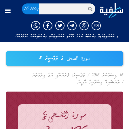
އިތުރަށް ހޯދާ
މި ވެބްސައިޓުގައިވާ ލިޔުންތައް ނަކަލު ކުރާނަމަ މި ވެބްސައިޓަށާއި ލިޔުންތެރިއާއަށް ހަވާލާދެއްވާ!
سورة الضحى ގެ ތަފްސީރު 5
16 ޑިސެމްބަރު 2016
/
ތަފްސީރު
,
ޤުރުއާނާއި އޭގެ ޢިލްމުތައް
/
އައްޝައިޚް އިބްރާހީމް ޔާމީން