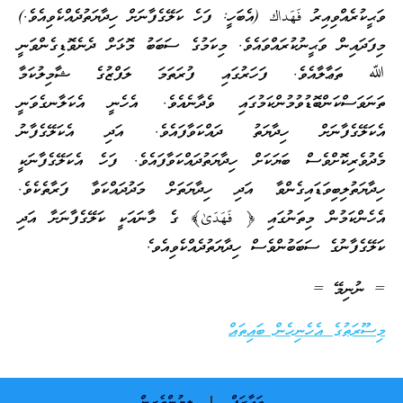
ވަޙީކުރެއްވިއިރު
فَهَداك
(އެބަހީ: ފަހެ ކަލޭގެފާނަށް ހިދާޔަތުދެއްކެވިއެވެ.)
މިފަދައިން ވަޙީނުކުރައްވައެވެ. މިކަމުގެ ސަބަބު މޮޅަށް ދެނެވޮޑިގެންވަނީ
ﷲ ތަޢާލާއެވެ. ފަހަރުގައި ފުރަތަމަ ލަފްޒުގެ ޝާމިލުކަމާ
ތަނަވަސްކަންބޮޑުވުމުންކަމުގައި ވެދާނެއެވެ. އެހެނީ އެކަލާނގެވަނީ
އެކަލޭގެފާނަށް ހިދާޔަތު ދައްކަވާފައެވެ. އަދި އެކަލޭގެފާނު
މެދުވެރިކޮށްވެސް ބަޔަކަށް ހިދާޔަތުދައްކަވާފައެވެ. ފަހެ އެކަލޭގެފާނަކީ
ހިދާޔަތުލިބިވަޑައިގެންވާ އަދި ހިދާޔަތަށް މަދުދައްކަވާ ފަރާތެކެވެ.
އެހެންކަމުން މިތަނުގައި
﴿ فَهَدَىٰ﴾
ގެ މާނައަކީ ކަލޭގެފާނަށާ އަދި
ކަލޭގެފާނުގެ ސަބަބުންވެސް ހިދާޔަތުދެއްކެވިއެވ.ެ
= ނުނިމޭ =
މިސޫރަތުގެ އެހެނިހެން ބައިތައް
ތަޢާރަފް
ލިޔުންތެރިން