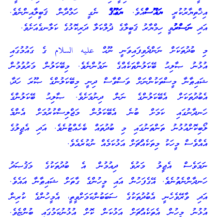
އިޚްތިޔާރުކުރީ
ޔަޣޫސް
އެވެ.
ޔަޢޫޤް
ނެގީ ހަމްދާން ޤަބީލާއިންނެވެ.
އަދި
ނަސްރު
ވީ ހިމްޔާރު ޤަބީލާގެ ޛުލްކަލާ ދަރިކޮޅުގެ ކަލާނގެއަށެވެ.
މި ބުދުތަކަށް ނަންދެވިފައިވަނީ ނޫޙް عليه السلام ގެ ގައުމުގައި
އުޅުނު ޞާލިޙު ބޭކަލުންތަކެއްގެ ނަމުންނެވެ. މިބޭކަލުން މަރުވުމުން
ޝައިޠާނާ މީސްތަކުންނަށް ވަސްވާސް ދިނީ މިބޭކަލުންގެ ޞޫރަ ހަދާ،
އެބުދުތަކަށް އެބޭކަލުންގެ ނަން ދިނުމަށެވެ. ޞާލިޙު ބޭކަލުންގެ
ހަނދާނުގައި ކަމަށް ބުނެ އެބޭކަލުން މަޖްލިސްކުރުމަށް އެންމެ
ލޯބިކޮށްއުޅުނު ތަންތަނުގައި މި ބުދުތައް ބެހެއްޓުނެވެ. އަދި އެޖީލުގެ
އެއްވެސް މީހަކު މިތަކެއްޗަށް އަޅުކަމެއް ނުކުރެއެވެ.
ނަމަވެސް އެޖީލު މަރުވެ ދިއުމުން އެ ބުދުތަކުގެ މަޤުޞަދު
ހަނދާންނެތުނެވެ. އޭގެފަހުން އައި މީހުންގެ ގާތަށް ޝައިޠާނާ އައެވެ.
އަދި ވާރޭވެހެނީ އެބުދުތަކުގެ ސަބަބުންކަމަށްވީތީ، އެމީހުންގެ ކުރިން
އުޅުނު މީހުން އެތަކެއްޗަށް އަޅުކަން ކޮށް އުޅުނުކަމުގައި ބުންޏެވެ.