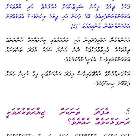
ފަހުގެ ޖީލުގެ މީހުން ޝައިޠާނާއަށް ހެއްލުނެވެ. އަދި ބުދުތަކަށް
އަޅުކަންކުރަންފެށިއެވެ. އޭގެ ފަހުން އައި ޖީލުގެ މީހުންވެސް އެތަކެއްޗަށް
އަޅުކަންކުރަމުން ގެންދިޔައެވެ.”
[3]
އެހެންކަމުން ހަމަމިފަދައިން އެކި ރަށްރަށުގައި ޒިޔާރަތްތައް ހުންނަނަމަ
ޖީލުތަކެއް ފާއިތުވުމަށްފަހު ދެން އަންނަ ބަޔަކު އެފަދަ ތަންތަނަށް
އަޅުކަންކުރުމީވެސް އެކަށީގެންވާކަމެކެވެ.
އަޅުގަނޑުމެންގެ ރާއްޖޭގައިވެސް މިފަދަ ކަންކަންވަނީ މީގެ ކުރިން ވަރަށް
ފުޅާކޮށް ހިނގާފައެވެ.
5. އެފަދަ ތަނަކަށް ޒިޔާރަތްކުރުމަކީ
ރަނގަޅުކަމެއް ހެއްޔެވެ؟