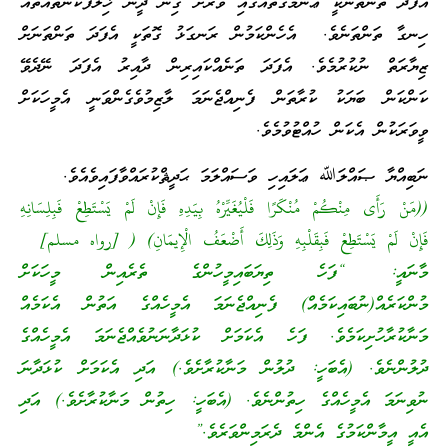
އެފަދަ ތަންތަނަކީ ޢާންމުގޮތެއްގައި ވަރަށް ގިނަ ދީނާ ޚިލާފުކަންތައްތައް
ހިނގާ ތަންތަނެވެ. އެހެންކަމުން ރަނގަޅު ގޮތަކީ އެފަދަ ތަންތަނަށް
ޒިޔާރަތް ނުކުރުމެވެ. އެފަދަ ތަނެއްކައިރިން ދާއިރު އެފަދަ ނޭދެވޭ
ކަންކަން ބަޔަކު ކުރާތަން ފެނިއްޖެނަމަ ލާޒިމުވެގެންވަނީ އެމީހަކަށް
ވީވަރަކުން އެކަން ހުއްޓުވުމެވެ.
ނަބިއްޔާ ޞައްލަﷲ ޢަލައިހި ވަސައްލަމަ ޙަދީޘްކުރައްވާފައިވެއެވެ.
((مَنْ رَأَى مِنْكُمْ مُنْكَرًا فَلْيُغَيِّرْهُ بِيَدِهِ فَإِنْ لَمْ يَسْتَطِعْ فَبِلِسَانِهِ
فَإِنْ لَمْ يَسْتَطِعْ فَبِقَلْبِهِ وَذَلِكَ أَضْعَفُ الْإِيمَانِ) ( [رواه مسلم]
މާނައީ: “ފަހެ ތިޔަބައިމީހުންގެ ތެރެއިން މީހަކަށް
މުންކަރެއް(ނުބައިކަމެއް) ފެނިއްޖެނަމަ އެމީހެއްގެ އަތުން އެކަމެއް
މަނާކުރާހުށިކަމެވެ. ފަހެ އެކަމަށް ކުޅަދާނަނުވެއްޖެނަމަ އެމީހެއްގެ
ދުލުންނެވެ. (އެބަހީ: ދުލުން މަނާކުރާށެވެ.) އަދި އެކަމަށް ކުޅަދާނަ
ނުވިނަމަ އެމީހެއްގެ ހިތުންނެވެ. (އެބަހީ: ހިތުން މަނާކުރާށެވެ.) އަދި
އެއީ އީމާންކަމުގެ އެންމެ ދެރަމިންވަރެވެ.”