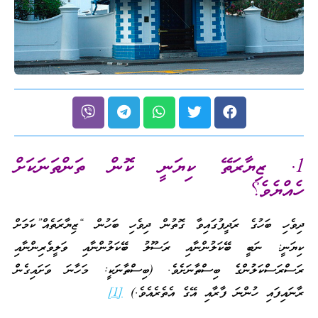
1. ޒިޔާރަތޭ ކިޔަނީ ކޮން ތަންތަނަކަށް
ހެއްޔެވެ؟
ދިވެހި ބަހުގެ ރަދީފުގައިވާ ގޮތުން ދިވެހި ބަހުން “ޒިޔާރަތެއް”ކަމަށް
ކިޔަނީ:
ނަބީ ބޭކަލުންނާއި ރަސޫލު ބޭކަލުންނާއި ވަލީވެރިންނާއި
ރަސްރަސްކަލުންގެ ބިސްތާނަށެވެ.
(ބިސްތާނަކީ: މަހާނަ ވަށައިގެން
ރާނައިފައި ހުންނަ ފާރާއި އޭގެ އެތެރެއެވެ.)
[1]