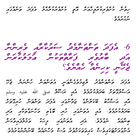
ހިތުން ކުށްވެރިކުރާމީހާއަށް އޮތީ ކުށްވެރުކުރާޙާލު އެފަދަ ތަނެއްގައި
ނުހުރުމެވެ.
6. އެފަދަ ތަންތަނާމެދު ސަރުކާރާއި ވެރިންނާ
އަދި ބާރުވެރި ފަރާތްތަކުން ޢަމަލުކުރަން
ޖެހޭނީ ކިހިނެއް ހެއްޔެވެ؟
އެފަދަ ތަންތަނާމެދު ލާޒިމުވެގެންވަނީ އެތަންތަން ހުންނަން ޖެހޭ
އަޞްލުގޮތަށް ބަދަލުކުރުމެވެ. އެއީ ރަސޫލާ صلى الله عليه وسلم
އާއި އަޞްޙާބު ބޭކަލުންގެ ޒަމާނުގައި އެފަދަ ތަންތަން ހުރިގޮތަށް
ބަދަލުކުރުމެވެ. އެއީ އެތަނުގައި ހުރި ބޮޑެތި މަހާނަގާތަކާއި އަދި
ބިނާތައް ނެގުމެވެ. އަދި އެތަނުގައި މީހަކު ވަޅުލާފައިވާކަން
އެންގުމަށްޓަކައިވެސް ކައިވަތަކަށްވުރެ އުސް މަހާނައެއް ބޭނުންނުކުރުމެވެ.