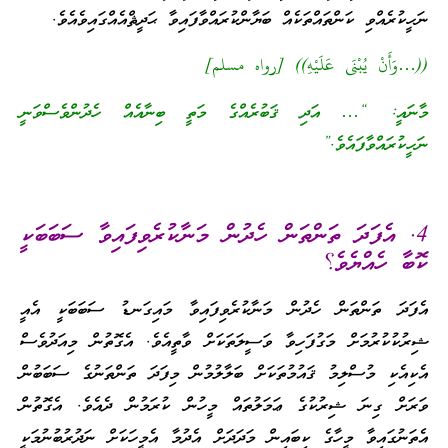
ނަހީކުރެއްވި ކަންތައްތަކެއް ބަޔާންކުރައްވާފައިވާ ޙަދީޘްއެއްގައިވެއެވެ.
((…وَأَنْ يُبْنَى عَلَيْهِ)) [رواه مسلم]
މާނައީ: “… އަދި ޤަބުރެއްގެ މަތީ ބިނާއެއް ހެދުންވެސްވަނީ
ނަހީކުރައްވާފައެވެ.”
4. އެފަދަ ތަންތަން ހެދުން މަނާކުރެވިފައިވާ ސަބަބަކީ
ކޮބާ ހެއްޔެވެ؟
އެފަދަ ތަންތަން ހެދުން މަނާކުރެވިފައިވާ މައިގަނޑު ސަބަބަކީ އެއީ
ޝިރުކުކުރުމަށް މަގުފަހިވާ ވަސީލަތަކަށް ވާތީއެވެ. އެގޮތުން މިއަދުވެސް
އެކިއެކި މުސްލިމު ޤައުމުތަކަށް ބަލާލުމުން މިފަދަ ތަންތަނުގެ ސަބަބުން
ވަރަށް ގިނަ ޝިރުކުގެ ޢަމަލުތައް މީހުން ކުރަމުން ދެއެވެ. އެގޮތުން
އެތަނުގައިވާ މީހާގެ ކިބައިން މަދަދަށް އެދުމާ އެމީހަކަށް ނަދުރުބުނުމަކީ