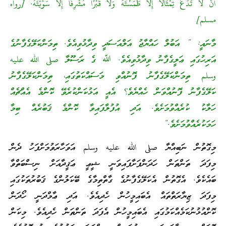
أَنْ لاَ تَدَعَ تِمْثَالاً إِلاَّ طَمَسْتَهُ وَلاَ قَبْرًا مُشْرِفًا إِلاَّ سَوَّيْتَهُ. [رواه
مسلم]
މާނައީ: ” އަބުލް ހައްޔާޖު އަލްއަސަދީ ވިދާޅުވިއެވެ. ތިމަންކަލޭގެފާނުގެ
އަރިހުގައި ޢަލީގެފާނު ވިދާޅުވިއެވެ. ﷲ ގެ ރަސޫލާ صلى الله عليه
وسلم ތިމަންކަލޭގެފާނު ފޮނުއްވި މަސައްކަތުގައި، ތިމަންކަލޭގެފާނު
ކަލޭގެފާނު ފޮނުއްވަން ހެއްޔެވެ؟ އެއީ އަޅުކަންކުރެވޭ ކޮންމެ އެއްޗެއް
ހަލާކު ކުރެއްވުމަށެވެ. އަދި އުފުލާފައިވާ ކޮންމެ ޤަބުރެއް ބިމާ
ހަމަކުރެއްވުމަށެވެ.”
މިގޮތުން ނަބިއްޔާ صلى الله عليه وسلم އަވަހާރަވުމަށްފަހު ދެން
މިފަދަ ތަންތަން ހަދަންފަށާފައިވަނީ ޝީޢީ ޢަޤީދާއަށް ނިސްބަތްވާ
ބައެކެވެ. އެގޮތުން އެކަލޭގެފާނުގެ ގާތްތިމާގެ ބޭކަލުންގެ ޤަބުރުތަކުގައި
މިފަދަ ޒިޔާރަތްތައް އެބައިމީހުން ހެދިއެވެ. އަދި ޢާމްދަނީ ހޯދަން
ކޮށްއުޅުނުކަމެއްކަމުގައި އެބައިމީހުން އެފަދަ ތަންތަން ހެދިއެވެ. މިކަން