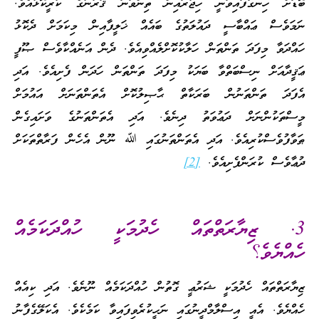
ބޮޑަށް ހިނގާފައިވަނީ ހިޖުރައިން ތިންވަނަ ޤަރުނުގެ ކުރީކޮޅުއެވެ.
ނަމަވެސް ޢައްބާސީ ދައުލަތުގެ ބައެއް ޚަލީފާއިން މިކަމަށް ދެކޮޅު
ހައްދަވާ މިފަދަ ތަންތަން ހަލާކުކޮށްލެއްވިއެވެ. ދެން އަނެއްކާވެސް ޞޫފީ
ޢަޤީދާއަށް ނިސްބަތްވާ ބަޔަކު މިފަދަ ތަންތަން ހަދަން ފެށިއެވެ. އަދި
އެފަދަ ތަންތަނުން ބަރަކާތް ޙާޞިލުކޮށް އެތަންތަނަށް އައުމަށް
މީސްތަކުންނަށް ދަޢުވަތު ދިނެވެ. އަދި އެތަންތަނުގެ ވަށައިގެން
ޠަވާފުވެސްކުރިއެވެ. އަދި އެތަންތަނުގައި ﷲ ނޫން އެހެން ފަރާތްތަކަށް
ދުޢާވެސް ކުރަންފެށިއެވެ.
[2]
3. ޒިޔާރަތްތައް ހެދުމަކީ ހުއްދަކަމެއް
ހެއްޔެވެ؟
ޒިޔާރަތްތައް ހެދުމަކީ ޝަރުޢީ ގޮތުން ހުއްދަކަމެއް ނޫނެވެ. އަދި ކިއެއް
ހެއްޔެވެ. އެއީ އިސްލާމްދީނުގައި ނަހީކުރެވިފައިވާ ކަމެކެވެ. އެކަލޭގެފާނު