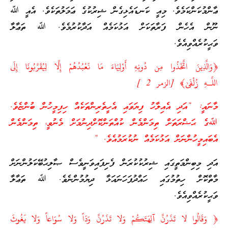
ޢާންމުކަންކަމެވެ. މިއީ ކަނޑައެޅިގެން ޝިރުކުގެ ޢަމަލުތަކެވެ. އެއީ ﷲ
ނޫން އެހެން ފަރާތަކަށް އަޅުކަމެއް އަދާކުރުމެވެ. ﷲ ތަޢާލާ
ވަޙީކުރެއްވިއެވެ.
﴿وَالَّذِينَ اتَّخَذُوا مِن دُونِهِ أَوْلِيَاءَ مَا نَعْبُدُهُمْ إِلَّا لِيُقَرِّبُونَا إِلَى
اللَّـهِ زُلْفَىٰ﴾ [الزمر 2 ]
މާނައީ: “އަދި އެއިލާހު ފިޔަވައި އެހީތެރިންތަކެއް ހިފިމީހުން ބުންޏެވެ.
ﷲގެ ޙަޟްރަތަށް ތިމަންމެން ކުއްތަންކޮށްދިނުމަށް މެނުވީ، ތިމަންމެން
އެބައިމީހުންނަށް އަޅުކަމެއް ނުކުރަމުއެވެ. “
އަދި މިބިންމަތީގައި ޝިރުކުކުރަން ފެށިފައިވަނީވެސް ޞާލިޙުބޭކަލުންނަށް
މާތްކޮށް ހިތުމުގައި ހައްދުފަހަނައަޅާ ދިޔުމުންނެވެ. ﷲ ތަޢާލާ
ވަޙީކުރެއްވިއެވެ.
﴿ وَقَالُوا لا تَذَرُنَّ آلِهَتَكُمْ وَلا تَذَرُنَّ وَدّاً وَلا سُوَاعاً وَلا يَغُوثَ