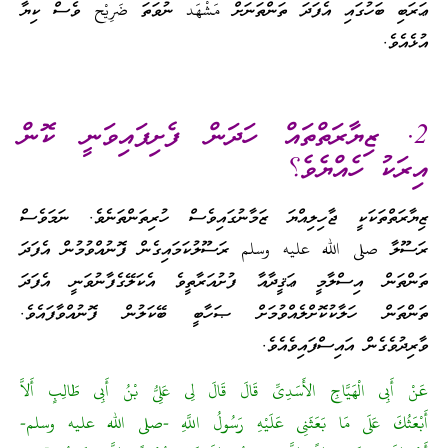
ޢަރަބި ބަހުގައި އެފަދަ ތަންތަނަށް مَشْهَد ނުވަތަ ضَرِيْح ވެސް ކިޔާ
އުޅެއެވެ.
2. ޒިޔާރަތްތައް ހަދަން ފެށިފައިވަނީ ކޮން
އިރަކު ހެއްޔެވެ؟
ޒިޔާރަތްތަކަކީ ޖާހިލިއްޔަ ޒަމާނުގައިވެސް ހުރިތަންތަނެވެ. ނަމަވެސް
ރަސޫލާ صلى الله عليه وسلم ރަސޫލުކަމައިގެން ފޮނުއްވުމުން އެފަދަ
ތަންތަން އިސްލާމީ ޢަޤީދާއާ ފުށުއަރާތީވެ އެކަލޭގެފާނުވަނީ އެފަދަ
ތަންތަން ހަލާކުކޮށްލެއްވުމަށް ޞަހާބީ ބޭކަލުން ފޮނުއްވާފައެވެ.
ވާރިދުވެގެން އައިސްފައިވެއެވެ.
عَنْ أَبِى الْهَيَّاجِ الأَسَدِىِّ قَالَ قَالَ لِى عَلِىُّ بْنُ أَبِى طَالِبٍ أَلاَّ
أَبْعَثُكَ عَلَى مَا بَعَثَنِى عَلَيْهِ رَسُولُ اللَّهِ -صلى الله عليه وسلم-