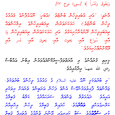
وَيَعُوقَ وَنَسْراً ﴾ [سورة نوح ٢٣]
މާނައީ: “އަދި އެބައިމީހުން ބުންޏެވެ. (އެބަހީ: ނޫޙުގެފާނުގެ ޤައުމުގެ
މީހުން ބުންޏެވެ.) ހަމަކަށަވަރުން، ތިޔަބައިމީހުންގެ އިލާހުންތައް
ތިޔަބައިމީހުން ދޫނުކުރާހުށިކަމެވެ. އަދި ހަމަކަށަވަރުން، ތިޔަބައިމީހުން وَدّ
އާއި، سُواع އާއި، يَغوث އާއި، يَعوق އާއި، نَسر އާއި
ދޫކޮށްނުލާހުށިކަމެވެ.”
ކީރިތި ޤުރުއާނުގެ މި އާޔަތްތަފްސީރުކޮށްދެއްވަމުން އިބްނު ޢައްބާސް
رضي الله عنهما ވިދާޅުވިއެވެ.
“މި ބުދުތަކަކީ ނޫޙް عليه السلام ގެ ގައުމުގެ މީހުންގެ ބުދުތަކެވެ.
ޒަމާންތައް ފާއިތުވަމުންގޮސް އެންމެ ފަހުން ޢަރަބީންގެ ތެރެއަށް މިތަކެތި
އައީއެވެ. ދައުމަތުލް ޖަންދަލް ސަރަހައްދުގެ ކަލްބު ޤަބީލާގެ
ކަލާނގެއަށްވީ
ވައްދު
އެވެ. ހުދައިލް ޤަބީލާގެ މީހުން އިޚްތިޔާރު
ކުރީ
ސުވާޢު
އެވެ. ސަބާ ކައިރީގައި އޮންނަ ޖުރްފުގެ ޣުތައިފް ޤަބީލާ