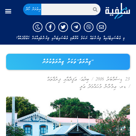
އިތުރަށް ހޯދާ
މި ވެބްސައިޓުގައިވާ ލިޔުންތައް ނަކަލު ކުރާނަމަ މި ވެބްސައިޓަށާއި ލިޔުންތެރިއާއަށް ހަވާލާދެއްވާ!
“ޒިޔާރަތް”ތަކަށް ޒިޔާރަތްކުރުން
23 ޑިސެމްބަރު 2016
/
ބިދުޢަ
,
ޢަޤީދާއާއި ފިރުޤާތައް
/
ޑރ. ޢިމްރާން މުޙައްމަދު ޢަލީ