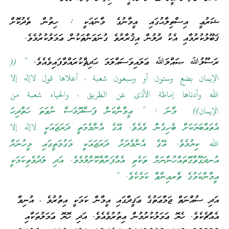
ޝަރުޢީ އިސްތިލާޙުގައި އީމާނުގެ މާނައަކީ : ހިތުން ތެދުކޮށް
ޤަބޫލުކުރުމާއި އެކު ދުލުން އިޤުރާރުވެ ގުނަވަންތަކުން ޢަމަލުކުރުމެވެ.
ރަސޫލުﷲ ޞައްލަﷲ ޢަލައިވަސައްލަމަ ޙަދިޘްކުރައްވާފައިވެއެވެ.
” ((
الإيمان بضع وستون أو وسبعون شعبة ، أعلاها قول لاإله إلا
الله وأدناها إماطة الأذى عن الطريق ، والحياء شعبة من
الإيمان)) މާނަ : ” އީމާންކަން ފަސްދޮޅަސް ނުވަތަ ހަތްދިހަ
އެތައްބަޔަކަށް ބެހިގެން ވެއެވެ. އޭގެ އެންމެމަތީ ދަރަޖައަކީ لاإله إلا
الله ކިޔުމެވެ. އޭގެ އެންމެދަށު ދަރަޖައަކީ މަގުމަތީގައި މީހުނަށް
އުނދަގޫވާގޮތައްހުންނަށް ތަކެތި އެއްފަރާތްކޮށްލުމެވެ. އަދި ލަދުވެތިކަމަކީ
އީމާންކަމުގެ ތެެރއިންވާ ކަމެކެވެ. “
އަދި ސުއްނަތް ޖަމާޢަތުގެ ޢަޤީދާގައި އީމާން ކަމަކީ އިތުރުވެ ، އުނިވާ
އެއްޗެކެވެ. ހެޔޮ ޢަމަލުކުރުމުން އިތުރުވެއެވެ. އަދި ހޮޔޮ ޢަމަލުތަކާއި