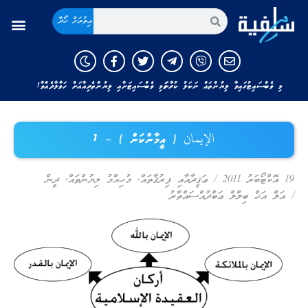
އިތުރަށް ހޯދާ
މި ވެބްސައިޓުގައިވާ ލިޔުންތައް ނަކަލު ކުރާނަމަ މި ވެބްސައިޓަށާއި ލިޔުންތެރިއާއަށް ހަވާލާދެއްވާ!
الإيمان ( އީމާންކަން ) – 1
19 އޮކްޓޯބަރު 2011
/
ޢަޤީދާއާއި ފިރުޤާތައް
,
މުހިއްމު ލިޔުންތައް
,
ދީން
/
އަލް އަޚް ބިލާލް ޢަބްދުއްސައްތާރު