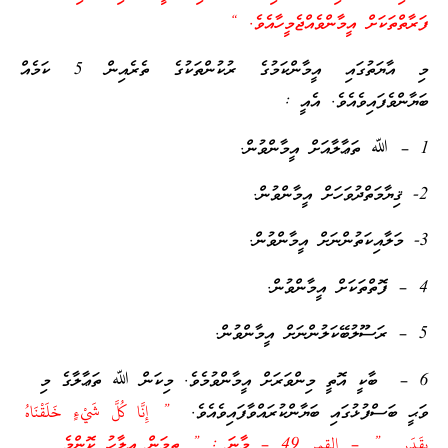
ފަރާތްތަކަށް އީމާންވެއްޖެމީހާއެވެ. “
މި އާޔަތުގައި އީމާންކަމުގެ ރުކުންތަކުގެ ތެރެއިން 5 ކަމެއް
ބަޔާންވެފައިވެއެވެ. އެއީ :
1 – ﷲ ތަޢާލާއަށް އީމާންވުން.
2- ޤިޔާމަތްދުވަހަށް އީމާންވުން.
3- މަލާއިކަތުންނަށް އީމާންވުން.
4 – ފޮތްތަކަށް އީމާންވުން.
5 – ރަސޫލުބޭކަލުންނަށް އީމާންވުން.
6 – ބާކީ އޮތީ މިންވަރަށް އީމާންވުމެވެ. މިކަން ﷲ ތަޢާލާގެ މި
ވަޙީ ބަސްފުޅުގައި ބަޔާންކުރައްވާފައިވެއެވެ.
” إِنَّا كُلَّ شَيْءٍ خَلَقْنَاهُ
بِقَدَرٍ ” – القمر 49 – މާނަ : ” ތިމަން އިލާހު ކޮންމެ