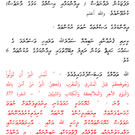
ލަފުޒަކުން ދެމާނަވެސް ( އީމާންކަމާއި އިސްލާމު ކަމުގެ މާނަވެސް)
ކުރެވޭނެއެވެ. والله أعلم
އީމާންކަމުގެ އަޞްލުތައް ނުވަތަ ރުކުންތައް :
ކީރިތި ޤުރުއާނާއި ނަބިއްޔާ ޞައްލަﷲ ޢަލައިހި ވަސައްލަމަ ގެ
ޞައްޙަ ހަދީޘް ތަކުން ދަލީލު ލިބޭގޮތުގައި އީމާންކަމުގެ ރުކުންތައް 6
ކެވެ.
ﷲ ތަޢާލާގެ ވަޙިބަސްފުޅުގައިވެއެވެ. :
” لَّيْسَ الْبِرَّ أَن تُوَلُّواْ
وُجُوهَكُمْ قِبَلَ الْمَشْرِقِ وَالْمَغْرِبِ وَلَكِنَّ الْبِرَّ مَنْ آمَنَ بِاللَّهِ
وَالْيَوْمِ الآخِرِ وَالْمَلآئِكَةِ وَالْكِتَابِ وَالنَّبِيِّينَ ” – البقرة 177
– މާނަ : ” ހެޔޮކަމަކީ ހަމައެކަނި އިރުމަތީފަރާތަށް ނުވަތަ
ހުޅަނގުފަރާތަށް ތިޔަބައިމީހުންގެ މޫނުތައް ކުރިމަތިކުރުމެއްނޫނެވެ.
ނަމަވެސް ހެޔޮކަންތައްކުރާ މީހަކީ ﷲ އަށާއި ، އާޚިރަތްދުވަހަށާއި
މަލާއިކަތުންނަށާއި ބާވާލެއްވި ފޮތްތަކަށާއި ނަބީންނަށާއި ، މި އެންމެހާ