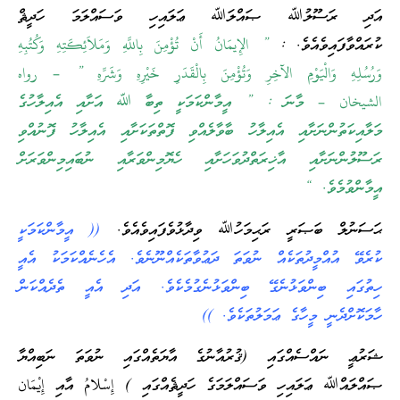
އަދި ރަސޫލުﷲ ޞައްލަﷲ ޢަލައިހި ވަސައްލަމަ ހަދީޘް
ކުރައްވާފައިވެއެވެ. :
” الإِيمَانُ أَنْ تُؤْمِنَ بِاللَّهِ وَمَلاَئِكَتِهِ وَكُتُبِهِ
وَرُسُلِهِ وَالْيَوْمِ الآخِرِ وَتُؤْمِنَ بِالْقَدَرِ خَيْرِهِ وَشَرِّهِ ” – رواه
الشيخان – މާނަ : ” އީމާންކަމަކީ ތިބާ ﷲ އަށާއި އެއިލާހުގެ
މަލާއިކަތުންނަށާއި އެއިލާހު ބާވާލެއްވި ފޮތްތަކަށާއި އެއިލާހު ފޮނުއްވި
ރަސޫލުންނަށާއި އާޚިރަތްދުވަހަށާއި ހެޔޮމިންވަރާއި ނުބައިމިންވަރަށް
އީމާންވުމެވެ. “
ޙަސަނުލް ބަޞަރީ ރަޙިމަހުﷲ ވިދާޅުވެފައިވެއެވެ.
(( އީމާންކަމަކީ
ކުރެވޭ އުއްމީދުތަކެއް ނުވަތަ ދަޢުވާތަކެއްނޫނެވެ. އެހެނެއްކަމަކު އެއީ
ހިތުގައި ބިންވަޅުނެގޭ ބިންވަޅުނެގުމެކެވެ. އަދި އެއީ ތެދެއްކަން
ހާމަކޮށްދެނީ މީހާގެ ޢަމަލުތަކެވެ. ))
ޝަރުޢީ ނައްސެއްގައި (ޤުރުއާނުގެ އާޔަތެއްގައި ނުވަތަ ނަބިއްޔާ
ޞައްލައްﷲ ޢަލައިހި ވަސައްލަމަގެ ހަދީޘެއްގައި ) إِسْلامُ އާއި إِيْمَان