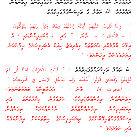
ދުރުވުމުން ނުވަތަ އުރެދުންތަކަށް އަރާގަންނަ ކަމުގައިވާނަމަ އީމާންކަން
ދައްވެއެވެ. ﷲ ތަޢާލާ ގެ ވަޙީބަސްފުޅުގައިވެއެވެ.
” وَإِذَا تُلِيَتْ عَلَيْهِمْ آيَاتُهُ زَادَتْهُمْ إِيمَانًا وَعَلَى رَبِّهِمْ يَتَوَكَّلُونَ
” – الأنفال 2 – މާނަ : ” އަދި ( އެބައިމީހުންނަކީ ) އެ
އިލާހު ބާވާލެއްވި އާޔަތްތައް ކިޔެވިއްޖެ ހިދަކު އެބައިމީހުންގެ އީމާންކަން
އިތުރުވެގެންދާ މީހުންނެވެ. “
ﷲ ތަޢާލާ ވަހީކުރައްވާފައިވެއެވެ. :
” قَالَتِ الأَعْرَابُ آمَنَّا قُل لَّمْ
تُؤْمِنُوا وَلَكِن قُولُوا أَسْلَمْنَا وَلَمَّا يَدْخُلِ الإِيمَانُ فِي قُلُوبِكُمْ ”
– الحجرات 14 – މާނަ : ” އަޢުރާބީންގެ ބަޔަކުބުންޏެވެ.
ތިމަންނާމެން އީމާންވެއްޖައީމެވެ. ކަލޭގެފާނު ވިދާޅުވާށެވެ. އަދި
ތިޔަބައިމީހުން އީމާނެއްނުވެއެވެ. އެހެނެއްކަމަކު ތިމަންމެން
އިސްލާމްވެއްޖައީމޭބުނާށެވެ. ތިޔަބައިމީހުންގެ ހިތްތަކަކަށް އީމާންކަމެއް
އަދި ނުވަދެއެވެ “