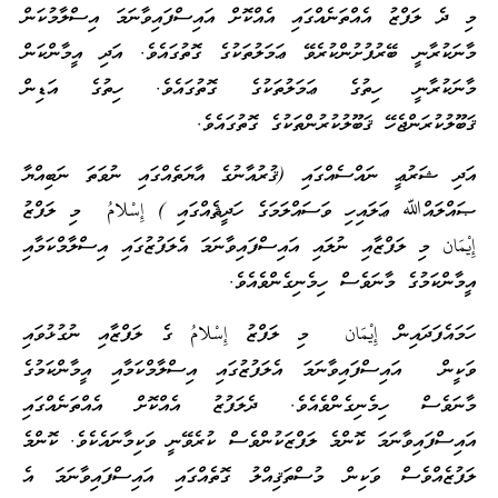
މި ދެ ލަފްޒު އެއްތަނެއްގައި އެއްކޮށް އައިސްފައިވާނަމަ އިސްލާމުކަން
މާނަކުރާނީ ބޭރުފުށުންކުރެވޭ ޢަމަލުތަކުގެ ގޮތުގައެވެ. އަދި އީމާންކަން
މާނަކުރާނީ ހިތުގެ ޢަމަލުތަކުގެ ގޮތުގައެވެ. ހިތުގެ އަޑިން
ޤަބޫލުކުރަންޖެހޭ ޤަބޫލުކުރުންތަކުގެ ގޮތުގައެވެ.
އަދި ޝަރުޢީ ނައްސެއްގައި (ޤުރުއާނުގެ އާޔަތެއްގައި ނުވަތަ ނަބިއްޔާ
ޞައްލައްﷲ ޢަލައިހި ވަސައްލަމަގެ ހަދީޘެއްގައި ) إِسْلامُ މި ލަފްޒު
إِيْمَان މި ލަފްޒާއި ނުލައި އައިސްފައިވާނަމަ އެލަފުޒުގައި އިސްލާމްކަމާއި
އީމާންކަމުގެ މާނަވެސް ހިމެނިގެންވެއެވެ.
ހަމައެފަދައިން إِيْمَان މި ލަފްޒު إِسْلامُ ގެ ލަފްޒާއި ނުގުޅުވައި
ވަކީން އައިސްފައިވާނަމަ އެލަފުޒުގައި އިސްލާމްކަމާއި އީމާންކަމުގެ
މާނަވެސް ހިމެނިގެންވެއެވެ. ދެލަފުޒު އެއްކޮށް އެއްތަނެއްގައި
އައިސްފައިވާނަމަ ކޮންމެ ލަފްޒަކުންވެސް ކުރެވޭނީ ވަކިމާނައެކެވެ. ކޮންމެ
ލަފުޒެއްވެސް ވަކިން މުސްތަޤިއްލު ގޮތެއްގައި އައިސްފައިވާނަމަ އެ