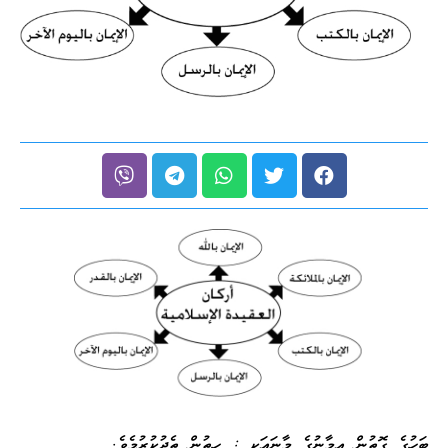
ބަހުގެ ގޮތުން އީމާނުގެ މާނައަކީ : ހިތުން ތެދުކުރުމެވެ.