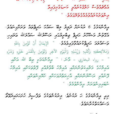
އެއްޗެއްވެސް ޚަލްޤުކުރެއްވީ ކަނޑައެޅިފައިވާ
މިންވަރުކުރެއްވުމެއްގެތެރޭގައެވެ. “
އީމާންކަމުގެ 6 ރުކުނަށް ދަލީލު ލިބޭ ޞައްޙަަ ޙަދީޘްތައް ވަރަށްގިނައެވެ.
އެގޮތުން މަޝްހޫރު ޙަދީޘް ޖިބްރީލުގައި ރަސޫލުﷲ ޞައްލަﷲ ޢަލައިހި
ވަސައްލަމަ ޙަދީޘްކުރައްވާފައިވެއެވެ.
” الإِيمَانُ أَنْ تُؤْمِنَ بِاللَّهِ
وَمَلاَئِكَتِهِ وَكُتُبِهِ وَرُسُلِهِ وَالْيَوْمِ الآخِرِ وَتُؤْمِنَ بِالْقَدَرِ خَيْرِهِ وَشَرِّهِ
” – رواه البخاري – މާނަ : ” އީމާންކަމަކީ ތިބާ ﷲ އަށާއި
އެއިލާހުގެ މަލާއިކަތުންނަށާއި އެއިލާހު ބާވާލެއްވި ފޮތްތަކަށާއި އެއިލާހު
ފޮނުއްވި ރަސޫލުންނަށާއި އާޚިރަތްދުވަހަށާއި ހެޔޮމިންވަރާއި
ނުބައިމިންވަރަށް އީމާންވުމެވެ. “
މިއީ އީމާންކަމުގެ ހަ ރުކުނެވެ. މިރުކުންތަކުގެ ތަފްޞީލު ހުށަހަޅައިދެވޭތޯ
މަސައްކަތްކުރާނަމެވެ.