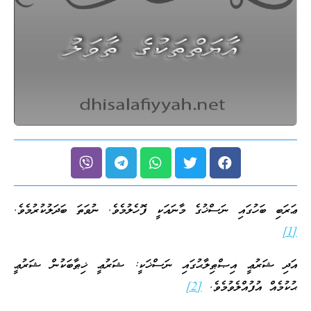
ޢަރަބި ބަހުގައި ނަސްޚުގެ މާނައަކީ ފޮހެލުމެވެ. ނުވަތަ ބަދަލުކުރުމެވެ.
[1]
އަދި ޝަރުޢީ އިޞްޠިލާޙުގައި ނަސްޚަކީ: ޝަރުޢީ ޚިޠާބަކުން ޝަރުޢީ
ޙުކުމެއް އުފުއްލެވުމެވެ.
[2]