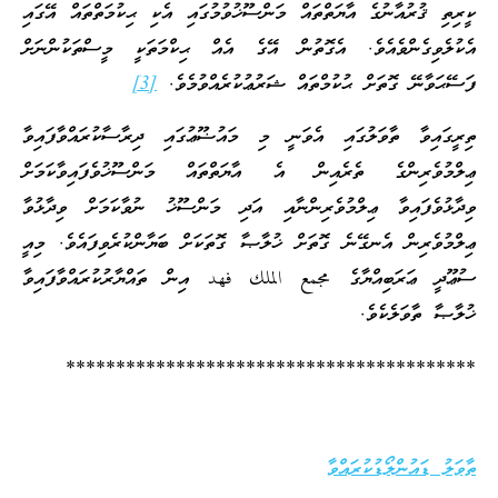
ކީރިތި ޤުރުއާނުގެ އާޔަތްތައް މަންސޫޚުވުމުގައި އެކި ޙިކުމަތްތައް އޭގައި
އެކުލެވިގެންވެއެވެ. އެގޮތުން އޭގެ އެއް ޙިކްމަތަކީ މީސްތަކުންނަށް
ފަސޭޙަވާނޭ ގޮތަށް ޙުކުމްތައް ޝަރުޢުކުރެއްވުމެވެ.
[3]
ތިރީގައިވާ ތާވަލުގައި އެވަނީ މި މައުޟޫޢުގައި ދިރާސާކުރައްވާފައިވާ
ޢިލްމުވެރިންގެ ތެރެއިން އެ އާޔަތްތައް މަންސޫޚުވެފައިވާކަމަށް
ވިދާޅުވެފައިވާ ޢިލްމުވެރިންނާއި އަދި މަންސޫޚު ނުވާކަމަށް ވިދާޅުވާ
ޢިލްމުވެރިން އެނގޭނެ ގޮތަށް ޚުލާޞާ ގޮތަކަށް ބަޔާންކުރެވިފައެވެ. މިއީ
ސުޢޫދީ ޢަރަބިއްޔާގެ مجمع الملك فهد އިން ތައްޔާރުކުރައްވާފައިވާ
ޚުލާޞާ ތާވަލެކެވެ.
*****************************************
ތާވަލު ޑައުންލޯޑުކުރައްވާ