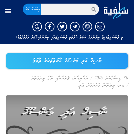
އިތުރަށް ހޯދާ
މި ވެބްސައިޓުގައިވާ ލިޔުންތައް ނަކަލު ކުރާނަމަ މި ވެބްސައިޓަށާއި ލިޔުންތެރިއާއަށް ހަވާލާދެއްވާ!
ނާސިޚް އަދި މަންސޫޚު އާޔަތްތަކުގެ ތާވަލު
30 ޑިސެމްބަރު 2016
/
އެހެނިހެން
,
ޤުރުއާނާއި އޭގެ ޢިލްމުތައް
/
ޑރ. ޢިމްރާން މުޙައްމަދު ޢަލީ