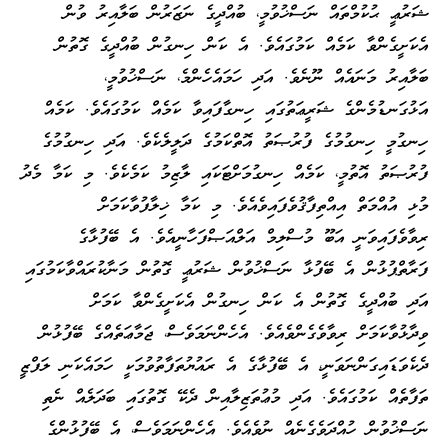
ޝަރުޢީ ޙުކުމްތައް ނަސްޚުވުމީ، ބުއްދީގެ ނަޒަރުން ބަލާއިރު ވުން
އެކަށީގެންވާ ކަމެއް ކަމުގައެވެ. އެ ކަން ހިނގުން ބުއްދީގެ ގޮތުން
ބަލާއިރު މަނައެއް ނޫނެވެ. އަދި ހަމައެހެންމެ، ނަސްޚުވުމީ،
އަޅުގަނޑުމެންގެ ޝަރީޢަތުގައި ހިނގާފައިވާ ކަމެއް ކަމުގައެވެ. ކަމެއް
ހިނގުމީ ހިނގުމުގެ ފުރުޞަތު އޮތްކަމުގެ ދަލީލެކެވެ. އަދި ހިނގުމުގެ
ފުރުޞަތު އޮތުމީ، ކަމެއް ހިނގުމަށްޓަކައި ލާޒިމު ކަމެކެވެ. މި ކަމާ މެދު
މުޅި އުއްމަތް އިއްތިފާޤުވެފައިވެއެވެ. މި ކަމާ ޚިލާފުވާކަމަށް
ރިވާވެފައިވަނީ އަބޫ މުސްލިމް އަލްއަޞްފަހާނީއެވެ. އެ ބޭފުޅާގެ
ފަރާތްޕުޅުން އެ ބޭފުޅާ ނަސްޚުވުން ޝަރުޢީ ގޮތުން މަނާކުރައްވާކަމުގައި
އަދި ބުއްދީގެ ގޮތުން އެ ކަން ހިނގުން އެކަށީގެންވާ ކަމަށް
ވިދާޅުވާކަމަށް ރިވާވެގެންވެއެވެ. އެހެންނަމަވެސް، ޖަމާޢަތެއްގެ ބޭފުޅުން
ދެކެވަޑައިގަންނަވަނީ، އެ ބޭފުޅާގެ އެ ރައުޔުތަފާތުވުމަކީ ހަމައެކަނި ލަފްޒީ
ތަފާތެއް ކަމުގައެވެ. އަދި މުޢުތަޒިލާއިން ދެކޭ ގޮތުގައި ބަދަލެއް ނެތި
ނަސްޚުވުން ހުއްދަވެގެނެއް ނުވެއެވެ. އެހެންނަމަވެސް، އެ ބޭފުޅުންގެ