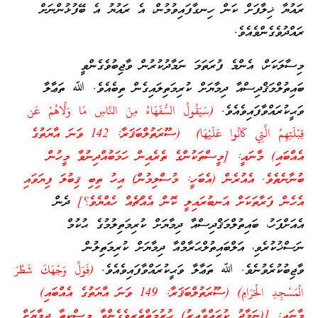
ރައުޔާ ޚިލާފަށް ކަން ހިނގާފައިވުމުން، އެ ރައުޔު އެ ބޭފުޅުންނަށް
ރައްދުވެގެންވެއެވެ.
މިސާލަކަށް، އެންމެ ފުރަތަމަ ނަމާދުކުރުން ވާޖިބުވެގެންވީ
ބައިތުލްމަޤްދިސްއާ ދިމާޔަށް ކުރިމަތިލައިގެން ތިބެއެވެ. ﷲ ތަޢާލާ
ވަޙީކުރައްވާފައިވެއެވެ.
(سَيَقُولُ السُّفَهَاءُ مِنَ النَّاسِ مَا وَلَّاهُمْ عَن
قِبْلَتِهِمُ الَّتِي كَانُوا عَلَيْهَا) (ސޫރަތުލްބަޤަރާ: 142 ވަނަ އާޔަތުގެ
އެއްބައި) މާނައީ: [މީސްތަކުންގެ ތެރެއިން ހަމަބުއްދިނުވާ މީހުން
ބުނާނެތެވެ. އެއުރެން (އެބަހީ: މުސްލިމުން) އިހު ތިބި ޤިބުލަ ފިޔަވައި
އެހެން ފަރާތަކަށް އަނބުރައިލީ ކޮން އެއްޗެއް ހެއްޔެވެ؟]
ދެން
އެއަށްފަހު، ބައިތުލްމަޤްދިސްއާ ދިމާޔަށް ކުރިމަތިލުމުގެ ޙުކުމް
ނަސްޚުކުރެވި، އަލްބައިތުލްޙަރާމްއާ ދިމާޔަށް ކުރިމަތިލުން
ވާޖިބުކުރެވުނެވެ. ﷲ ތަޢާލާ ވަޙީކުރައްވާފައިވެއެވެ.
(فَوَلِّ وَجْهَكَ شَطْرَ
الْمَسْجِدِ الْحَرَامِ) (ސޫރަތުލްބަޤަރާ: 149 ވަނަ އާޔަތުގެ އެއްބައި)
މާނައީ: [(ނަމާދު ކުރައްވާއިރު) ޙުރުމަތްތެރިވެގެންވާ މިސްކިތާ ދިމާޔަށް