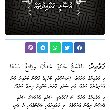
ޤަވާޢިދު:
ا
لنَّسْخُ جَائِزٌ عَقْلًا، وَوَاقِعٌ سَمْعًا
މި ޤަވާޢިދުގެ ތަރުޖަމާ: {ނަސްޚުވުމީ ބުއްދީގެ ގޮތުން ބަލާއިރު ވުން
އެކަށީގެންވާ ކަމެއް، އަދި ސަމްޢީ ގޮތުން ބަލާއިރު ހިނގާ ކަމެއް}
މި ޤަވާޢިދުގެ މުރާދު: ނަސްޚުވުމަކީ، ޝަރުޢީ ޙުކުމަކަށް ޝަރުޢީ
ގޮތަކުން ނިމުން އަތުވުމެވެ. މި ޤަވާޢިދުގައި ބަޔާންވެފައި އެ ވަނީ،