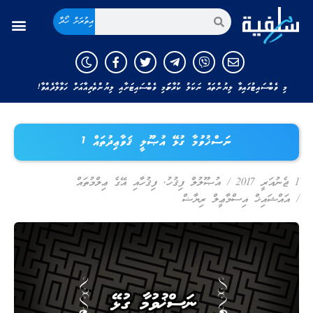
އިތުރަށް ހޯދާ
މި ވެބްސައިޓުގައިވާ ލިޔުންތައް ނަކަލު ކުރާނަމަ މި ވެބްސައިޓަށާއި ލިޔުންތެރިއާއަށް ހަވާލާދެއްވާ!
ނަސްޚުވުމާ ގުޅޭ އުޞޫލީ ޤަވާޢިދުތައް 1
1 ޖެނުއަރީ 2017
/
އުޞޫލުލް ފިޤުހު
,
ފިޤުހާއި އޭގެ ޢިލްމުތައް
/
އައްޝައިޚް އިސްމާޢީލް ރިޔާޟް