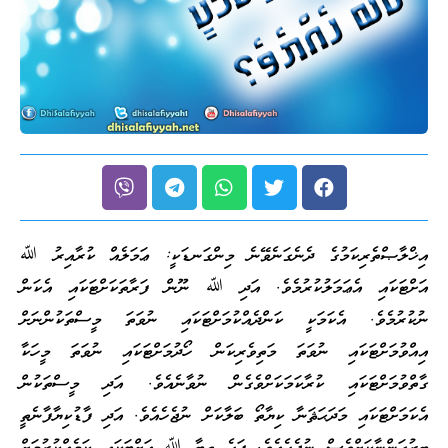
އިޚްލާޞްތެރިކަމުގެ ދެނެގަނެވޭނެ މިންގަނޑަކީ: ޢަމަލެއް ކުރާއިރު ﷲ
އަށްޓަކައި އެޢަމަލުކުރުމެވެ. އަދި ﷲ ނޫން ފަރާތަކަށްޓަކައި އެކަން
ނުކުރުމެވެ. އެކަމަކީ ކަންދެއްކުމަށްޓަކައި ނުވަތަ މީސްތަކުންނަށް
އިއްވުމަށްޓަކައި ނުވަތަ މަތިވެރިކަން ހޯދުމަށްޓަކައި ނުވަތަ މީހަކާ
ގާތްވުމަށްޓަކައި ކުރާކަމަކަށްވެގެން ނުވާނެއެވެ. އަދި މީސްތަކުން
އެކަމަށްޓަކައި މަދަޙަޘަނާ ކިޔާތޯ ބަލާކަށް ނުޖެހެއެވެ. އަދި ފާޑުކިޔާފާނެތީ