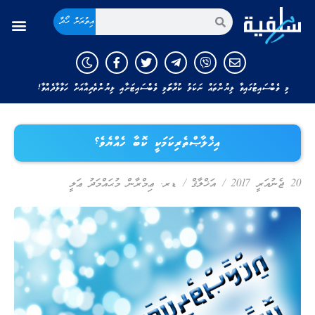
އިތުރަށް ހޯދާ
މި ވެބްސައިޓުގައިވާ ލިޔުންތައް ނަކަލު ކުރާނަމަ މި ވެބްސައިޓަށާއި ލިޔުންތެރިއާއަށް ހަވާލާދެއްވާ!
އިޚްލާޞްތެރިކަމަކީ ކޮބާ ހެއްޔެވެ؟
20 ޖެނުއަރީ 2017
/
އަޚްލާޤް
/
ޑރ. ޢިމްރާން މުޙައްމަދު ޢަލީ