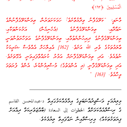
الْمُسْلِمِينَ ﴿١٦٣﴾
މާނައީ: “ކަލޭގެފާނު ވިދާޅުވާށެވެ! ހަމަކަށަވަރުން، ތިމަންކަލޭގެފާނުންގެ
ނަމާދާއި، ތިމަންކަލޭގެފާނުގެ (އެހެނިހެން) އަޅުކަންތަކާއި،
ތިމަންކަލޭގެފާނުގެ ދިރިހުންނެވުމާއި، ތިމަންކަލޭގެފާނުގެ އަވަހާރަވުންވަނީ،
ޢާލަމުތަކުގެ ވެރި ﷲ އަށެވެ. [162] އެއިލާހަށް އެއްވެސް ޝަރީކަކު
ނުވެއެވެ. އަދި ތިމަންކަލޭގެފާނަށް އަމުރު ކުރައްވާފައިވަނީ އެގޮތަށެވެ.
އަދި ތިމަންކަލޭގެފާނީ (މި އުންމަތުގެ) މުސްލިމުންކުރެ، އެންމެ ފުރަތަމަ
މީހާއެވެ. [163] “
____________________________________
މިލިޔުމަކީ މަސްޖިދުއްނަބަވީގެ އިމާމެއްކަމުގައިވާ د.عبدالمحسن القاسم
ގެ ރިސާލާއެއްކަމަށްވާ الخطوات إلى السعادة (ބާއްޖަވެރިކަމާ ދިމާއަށް
ފިޔަވަޅުތަކެއް)، މިރިސާލާއިން ނަގާފައިވާ ލިޔުމެކެވެ.