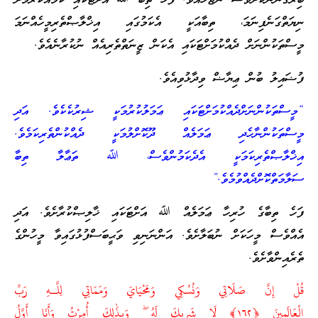
ބިރުގަންނާކަށްވެސް ނުޖެހެއެވެ. ފަހެ ތިބާ ﷲ އަށްޓަކައި ކަމެއްކުރުމަށް
ނިޔަތްގަނެފިނަމަ، ތިބާއަކީ އެކަމުގައި އިޚްލާޞްތެރިމީހެއްނަމަ
މީސްތަކުންނަށް ދެއްކުމަށްޓަކައި އެކަން ޒީނަތްތެރިއެއް ނުކުރާނެއެވެ.
ފުޟައިލު ބުން ޢިޔާޟް ވިދާޅުވިއެވެ.
“މީސްތަކުންނަށްދެއްކުމަށްޓަކައި ޢަމަލުކުރުމަކީ ޝިރުކެކެވެ. އަދި
މީސްތަކުންނާހެދި ޢަމަލެއް ދޫކޮށްލުމަކީ ދެއްކުންތެރިކަމެވެ.
އިޚްލާޞްތެރިކަމަކީ އެދެކަމުންވެސް، ﷲ ތަޢާލާ ތިބާ
ސަލާމަތްކޮށްދެއްވުމެވެ.”
ފަހެ ތިބާގެ ހުރިހާ ޢަމަލެއް ﷲ އަށްޓަކައި ޚާލިޞްކުރާށެވެ. އަދި
އެއްވެސް މީހަކަށް ނުބަލާށެވެ. އަންނަނިވި ވަޙީބަސްފުޅުގައިވާ މީހުންގެ
ތެރެއިންވާށެވެ.
قُلْ إِنَّ صَلَاتِي وَنُسُكِي وَمَحْيَايَ وَمَمَاتِي لِلَّـهِ رَبِّ
الْعَالَمِينَ ﴿١٦٢﴾ لَا شَرِيكَ لَهُ ۖ وَبِذَٰلِكَ أُمِرْتُ وَأَنَا أَوَّلُ