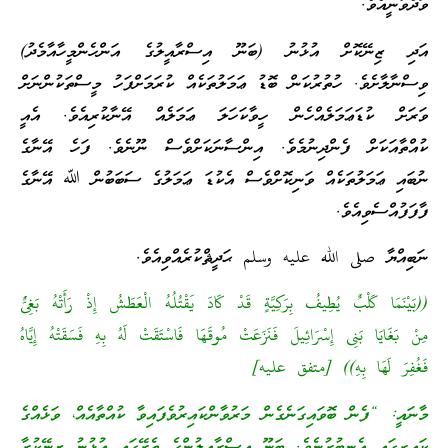
ވަދެވުނީއެވެ.
އަދި ޒިނޭކޮށް އުޅުނު (ބަނޫ އިސްރާއީލުގެ އަންހެންމީހާއާމެދު)
ވިސްނާލާށެވެ. ހުތުރުކަން ބޮޑު ޢަމަލުތަކެއް ކުރަމަށްފަހު މީސްތަކުންނަށް
ވަރަށް ކުޑަޢަމަލެއްހެން ހީވާކަހަލަ ޢަމަލެއް އޭނާކުރިއެވެ. އެއީ
ކުއްތާއަކަށް ފެންދިނުމެވެ. އިންސާނަކަށްވެސް ނޫނެވެ. ފަހެ އޭނާގެ
ނުބައި ޢަމަލުތަކެއް ވަނިކޮށްވެސް އެކުޑަ ޢަމަލުގެ ސަބަބުން ﷲ އޭނާގެ
ފާފަފުއްސެވިއެވެ.
ނަބިއްޔާ صلى الله عليه وسلم ޙަދީޘްކުރެއްވިއެވެ.
((بَيْنَمَا كَلْبٌ يُطِيفُ بِرَكِيَّةٍ قَدْ كَادَ يَقْتُلُهُ الْعَطَشُ إِذْ رَأَتْهُ بَغِىٌّ
مِنْ بَغَايَا بَنِى إِسْرَائِيلَ فَنَزَعَتْ مُوقَهَا فَاسْتَقَتْ لَهُ بِهِ فَسَقَتْهُ إِيَّاهُ
فَغُفِرَ لَهَا بِهِ)) [متفق عليه]
މާނައީ: “ފެން ބޮވައިގަނެގެން މަރުވާންކައިރުވެފައިވާ ކުއްތާއެއް، ވަޅެއްގެ
ކައިރީގައި އެނބުރުނެވެ. ބަނޫ އިސްރާއީލުންގެ ތެރޭގައި އުޅުނު ޒިނޭކުރާ