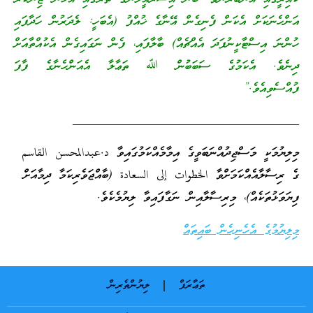
އަންހެނަކަށް އެކަން ފެނިގެން އޭނާގެ ޚުއްފު (އެބަހީ: ލެދަރުން ހަދާފައި
ހުންނަ އިސްޓާކީނުފަދަ އެއްޗެއް) ބާލާފައި، ފެން ނަގައިގެން އެކުއްތާއަށް
ދިނެވެ. އެކަމުގެ ސަބަބުން ﷲ ތަޢާލާ އެއަންހެނާގެ ފާފަ
ފުއްސެވިއެވެ.”
____________________________________
މިލިޔުމަކީ މަސްޖިދުއްނަބަވީގެ އިމާމެއްކަމުގައިވާ د.عبدالمحسن القاسم
ގެ ރިސާލާއެއްކަމަށްވާ الخطوات إلى السعادة (ބާއްޖަވެރިކަމާ ދިމާއަށް
ފިޔަވަޅުތަކެއް)، މިރިސާލާއިން ނަގާފައިވާ ލިޔުމެކެވެ.
މިލިޔުމުގެ އެހެނިހެން ބައިތައް
ތަޢާރަފް
ލިޔުންތެރިން