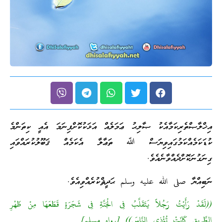
އިޚްލާޞްތެރިކަމާއެކު ޞާލިޙު ޢަމަލެއް އަޅަކުކޮށްފިނަމަ އެއީ ކިތަންމެ
ކުޑަކަމެއްކަމުގައިވިޔަސް ﷲ ތަޢާލާ އެކަމެއް ޤަބޫލުކުރައްވައި
ގިނަގުނަކޮށްދެއްވާނެއެވެ.
ނަބިއްޔާ صلى الله عليه وسلم ޙަދީޘްކުރެއްވިއެވެ.
((لَقَدْ رَأَيْتُ رَجُلاً يَتَقَلَّبُ فِى الْجَنَّةِ فِى شَجَرَةٍ قَطَعَهَا مِنْ ظَهْرِ
الطَّرِيقِ كَانَتْ تُؤْذِى النَّاسَ)) [رواه مسلم]