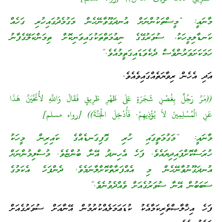
މާނައީ: “މީސްތަކުންނަށް އުނދަގޫވާނޭހެން މަގުމެދުގައިހުރި ގަހެއް
ކަނޑާލިމީހަކު، ސުވަރުގޭގެ ނިޢުމަތްތަކުގައިވަނިކޮށް ތިމަންކަލޭގެފާނު
ހަމަކަށަވަރުންވެސް ދެކެވަޑައިގަތީމުއެވެ.”
އަދި އެހެން ރިވާޔަތެއްގައިވެއެވެ.
((مَرَّ رَجُلٌ بِغُصْنِ شَجَرَةٍ عَلَى ظَهْرِ طَرِيقٍ فَقَالَ وَاللَّهِ لأُنَحِّيَنَّ هَذَا
عَنِ الْمُسْلِمِينَ لاَ يُؤْذِيهِمْ. فَأُدْخِلَ الْجَنَّةَ)) [رواه مسلم]
މާނައީ: “މަގުމަތީގައި ހުރި ގޮފިގަނޑެއްގެ ކައިރިން މީހަކު
ހުރަސްކޮށްފައިދިޔައެވެ. ފަހެ އެހިނދު އޭނާ ބުންޏެވެ. މުސްލިމުންނަށް
އުނދަގޫނުވާނޭހެން މި އެއްފަރާތްކޮށްލާނަމެވެ. ދެންފަހެ އެކަމުގެ
ސަބަބުން އޭނާ ސުވަރުގެއަށް ވެއްދެވުނެވެ.”
ފަހެ އިޚްލާޞްތެރިކަމާއެކު ކުޑަޢަމަލެއްކުރުމުން އޭނާއަށް ސުވަރުގެއަށް