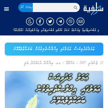
އިތުރަށް ހޯދާ
މި ވެބްސައިޓުގައިވާ ލިޔުންތައް ނަކަލު ކުރާނަމަ މި ވެބްސައިޓަށާއި ލިޔުންތެރިއާއަށް ހަވާލާދެއްވާ!
ޢަމަލުމަދުވިޔަސް ޢަމަލުގައި އިޚްލާޞްތެރިވުމުން ބަރަކާތްލެއްވޭނެ
21 ޖެނުއަރީ 2017
/
އަޚްލާޤް
/
ޑރ. ޢިމްރާން މުޙައްމަދު ޢަލީ