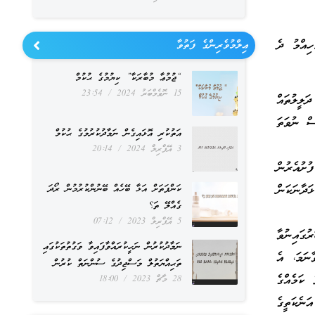
ިއްމު ދެ
ޢިލްމުވެރިންގެ ފަތުވާ
“ޖުމުޢާ މުބާރަކާ” ކިޔުމުގެ ޙުކުމް
15 ނޮވެމްބަރު 2024
23:54
ަލީލުތައް
ސް ނުވަތަ
އަތުކުރި އޮޅައިގެން ނަމާދުކުރުމުގެ ޙުކުމް
3 އޭޕްރިލް 2024
20:14
ށުއެރުން
ަދާނަކަން
ކަންފަތަށް އަޅާ ބޭހެއް ބޭނުންކުރުމުން ރޯދަ
ގެއްލޭ ތަ؟
5 އޭޕްރިލް 2023
07:12
ގައިނުވާ
ނަމާދުކުރުން ނަހީކުރައްވާފައިވާ ވަގުތުތަކުގައި
ާނަމަ، އެ
ތަޙިއްޔަތުލް މަސްޖިދުގެ ސުންނަތް ކުރުން
 ކަމެއްގެ
28 މާޗް 2023
18:00
ނެކަތީގެ