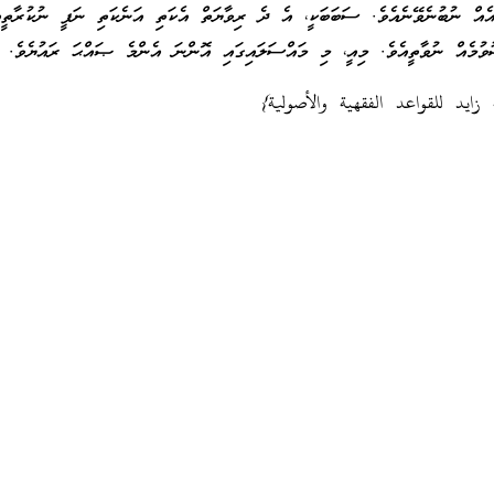
ޭއެއް ނުބުނެވޭނެއެވެ. ސަބަބަކީ، އެ ދެ ރިވާޔަތް އެކަތި އަނެކަތި ނަފީ ނުކުރާތީއ
ވުމެއް ނުވާތީއެވެ. މިއީ، މި މައްސަލައިގައި އޮންނަ އެންމެ ޞައްޙަ ރައުޔެވެ.
 زايد للقواعد الفقهية والأصولية}