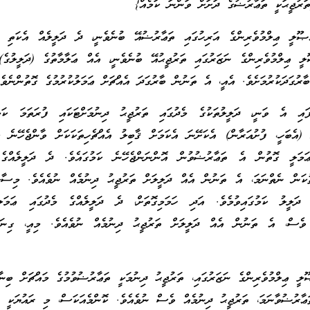
ތަރުޖީޙަކީ ތަޢާރުޟުގެ ދަށަށް ވަންނަ ކަމެއް}
ޞޫލީ ޢިލްމުވެރިންގެ އަރިހުގައި ތަޢާރުޟުއޭ ބުނެވެނީ، ދެ ދަލީލެއް އެކަތި އަ
ލީ ޢިލްމުވެރިންގެ ނަޒަރުގައި ތަރުޖީޙުއޭ ބުނެވެނީ، އެއް ޢަލާމާތުގެ (ދަލީލުގެ)
ާރުގަދަކުރުމަށެވެ. އެއީ، އެ ތަނުން ބާރުގަދަ އެއްޗަށް ޢަމަލުކުރުމުގެ ގޮތުންނެވެ.
ފައި އެ ވަނީ، ދަލީލުތަކުގެ މެދުގައި ތަރުޖީޙު ދިނުމަށްޓަކައި ފުރަތަމަ ކަމ
 (އެބަހީ، ފުށުއަރާން) އެކަށޭނަ އެކަމަށް ޤާބިލު އެއްޗެހިތަކަކަށް ވާންޖެހޭނެ ކަ
ަމަލީ ގޮތުން އެ ތަޢާރުޟުވުން އޮންނަންޖެހޭނެ ކަމުގައެވެ. ދެ ދަލީލެއްގެ 
ތުކަން ނެތްނަމަ، އެ ތަނުން އެއް ދަލީލަށް ތަރުޖީޙު ދިނުމެއް ނުވެއެވެ. މިސާލ
ަލީލު ކަމުގައިވުމެވެ. އަދި ހަމަމިގޮތަށް، ދެ ދަލީލެއްގެ މެދުގައި ޢަމަލ
 ވެސް، އެ ތަނުން އެއް ދަލީލަށް ތަރުޖީޙު ދިނުމެއް ނުވެއެވެ. މިއީ، ގިނ
ޫލީ ޢިލްމުވެރިންގެ ނަޒަރުގައި، ތަރުޖީޙު ދިނުމަކީ ތަޢާރުޟުވުމުގެ މައްޗަށް ބިނާ
ޢާރުޟުވާނަމަ، ތަރުޖީޙު ދިނުމެއް ވެސް ނުވެއެވެ. ކޮންމެއަކަސް، މި ރައުޔަކީ ފ