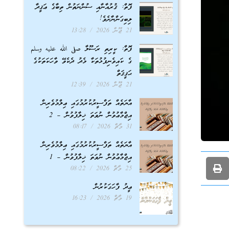
ފޮތް: ޤުރުއާނާއި ސުންނަތުން ތިބާގެ ޢަޤީދާ
ލިބިގަންނާށެވެ!
21 ޖޫން 2026
13:28
ފޮތް: ކީރިތި ރަސޫލާ صلى الله عليه وسلم
ގެ ކައިވެނިފުޅުތަކާ މެދު ދެކެވޭ ވާހަކަތަކުގެ
ޙަޤީޤަތް
21 ޖޫން 2026
12:39
އާޔަތެއް ތަފްސީރުކުރުމުގައި ޢިލްމުވެރިން
އިޖްމާޢުވުން ނުވަތަ ޚިލާފުވުން – 2
31 މާޗް 2026
08:17
އާޔަތެއް ތަފްސީރުކުރުމުގައި ޢިލްމުވެރިން
އިޖްމާޢުވުން ނުވަތަ ޚިލާފުވުން – 1
25 މާޗް 2026
08:22
ޢީދު ފާހަގަކުރުން
19 މާޗް 2026
16:23