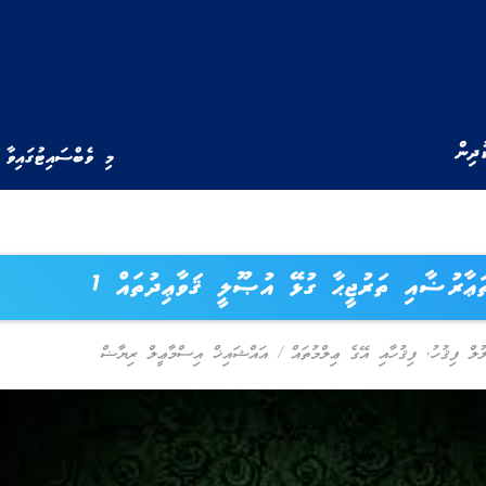
ުދިން
މި ވެބްސައިޓުގައިވާ 
ަޢާރުޟާއި ތަރުޖީޙާ ގުޅޭ އުޞޫލީ ޤަވާޢިދުތައް 1
ލް ފިޤުހު
,
ފިޤުހާއި އޭގެ ޢިލްމުތައް
/
އައްޝައިޚް އިސްމާޢީލް ރިޔާޟް