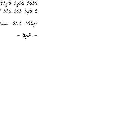
މައްޗަށް ތަރުޖީޙު ދޭނީއެކ
އެ ދޭތީގެ ދެމެދު ތަޢާރުޟު
{ލިޔުމުގެ އަޞްލު: معلمة
= ނުނިމޭ =