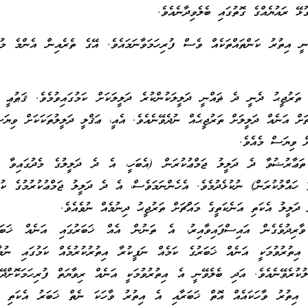
ުޅޭ ރައުޔެއްގެ ގޮތުގައި ބެލެވިދާނެއެވެ.
ނީ އިތުރު ކަންތައްތަކެއް ވެސް ފުރިހަމަވާނަމައެވެ. އޭގެ ތެރެއިން އެންމެ މުހ
 ތަރުޖީޙު ދެނީ ދެ ޡައްނީ ދަލީލަކުންކުރެ ދަލީލަކަށް ކަމުގައިވުމެވެ. ޤަޠުޢީ ދ
ަށް އަނެއް ދަލީލަށް ތަރުޖީޙެއް ނުދެވޭނެއެވެ. އެއީ، ޢަޤްލީ ދަލީލުތަކަކަށް ވިޔަ
ށް ވިޔަސް މެއެވެ.
ތަޢާރުޟުވާ ދެ ދަލީލު ޖަމްޢުކުރަން (އެބަހީ، އެ ދެ ދަލީލުގެ މެދުގައިވާ ފު
 ހައްލުކުރަން) ނުކުޅެދުމެވެ. އެހެންނަމަވެސް، އެ ދެ ދަލީލު ޖަމްޢުކުރުމުގެ ކުޅ
 ދަލީލު އެކަތި އަނެކަތީގެ މައްޗަށް ތަރުޖީޙު ދިނުމެއް ނުވެއެވެ.
ާރިދުވެގެން އައިސްފައިވާއިރު، އެ ތަނުން އެއް ޚަބަރުގައި އަނެއް ޚަބަރު
 އިތުރުވުމަކީ އަނެއް ޚަބަރުގެ ކަމެއް ނަފީކުރާ އިތުރުކުރުމެއް ކަމުގައި ނުވ
ުކުރެވޭނެއެވެ. އަދި ބެލެވޭނީ އެ އިތުރުވުމަކީ އަނެއް ރިވާޔަތް ފުރިހަމަކޮށްދޭ
ި، އިތުރު ވާހަކައެއް އޮތް ޚަބަރާއި އެ އިތުރު ވާހަކަ ނެތް ޚަބަރު އެކަތި އަ