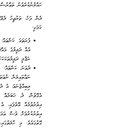
ހައްލުނުކުރެވުނު ތަޢާރުޟާގ
ދެން ފަހެ، ތަރުޖީޙު ދެވޭ
ކަމަކީ:
ފުރަތަމަ ކަންތައް:
އެއް ދަލީލުގެ މައްޗ
ނަޤްލީ ދަލީލުތަކަކަ
ދެވަނަ ކަންތައް: 
ނައްތައިލަން ނުވަތަ
ލިބިއްޖެނަމަ، އެ ދެ
އެގޮތުން، ދެ ޚަބަރެއް ވ
އިތުރުވުމެއް އޮވެފައި، އެ
އިތުރުކުރުމަށް ވެސް ޢަމަލ
ގޮތުގައެވެ. މި ހާލަތުގައ