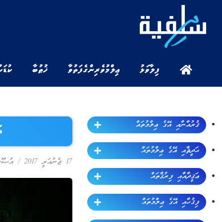
ފިލާވަޅު
ޢިލްމުވެރިންގެ ފަތުވާ
ޚުޠުބާ
ކުޑަކ
ޤުރުއާނާއި އޭގެ ޢިލްމުތައް
ތ
ޙަދީޘާއި އޭގެ ޢިލްމުތައް
17 ޖެނުއަރީ 2017
/
އުޞޫލު
ޢަޤީދާއާއި ފިރުޤާތައް
ފިޤުހާއި އޭގެ ޢިލްމުތައް