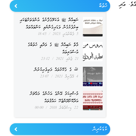
ެވެ. އަދި
ޚުޠުބާ
ނަބިއްޔާ ﷺ އެކަލޭގެފާނުގެ އުންމަތަށްޓަކައި
ބިރުފުޅުގެން ވަޑައިގެންނެވި ކަންތައްތައް
5 ފެބްރުއަރީ 2023
18:45
މާތް ނަބިއްޔާ ﷺ ގެ ވަދާޢީ ޚުތުބާގެ
އުސްއަލިތައް
21 ޖުލައި 2021
23:12
ﷲ ގެ ގެކޮޅުތައް މަތިވެރިކުރުން
4 އޭޕްރިލް 2021
23:07
މުސްލިކަމު އޭނާގެ އަޚުންގެ މައްޗަށް
އަދާކޮށްދޭންޖެހޭ ޙައްޤުތައް
22 ޑިސެމްބަރު 2018
00:00
ކުޑަކުދިން