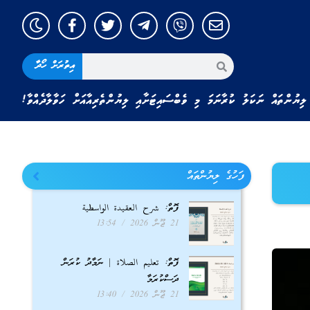
އިތުރަށް ހޯދާ
ލިޔުންތައް ނަކަލު ކުރާނަމަ މި ވެބްސައިޓަށާއި ލިޔުންތެރިއާއަށް ހަވާލާދެއްވާ!
ފަހުގެ ލިޔުންތައް
ފޮތް: شرح العقيدة الواسطية
21 ޖޫން 2026
13:54
ފޮތް: تعليم الصلاة | ނަމާދު ކުރަން
ދަސްކުރަމާ
21 ޖޫން 2026
13:40