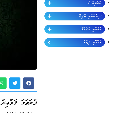
ޢަރަބިބަސް
ސިޔަރަތާއި ތާރީޚް
އަދަބާއި އަޚްލާޤު
ދުޢާއާއި ޛިކުރު
ފުރަތަމަ ޤަވާޢިދު (ޖ