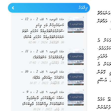
ފިލާވަޅު
ނެކައްޗާ
مادة التوحيد ٦ (ف 2 ، د 12 –
 މައްޗަށް
ކަނޑައެޅިގެން ވަކި މީހަކީ
ސުވަރުގެވަންތަވެރިއެއް ކަމުގައި ނުވަތަ
ނަރަކަވަންތަވެރިއެއް ކަމުގައި ބުނުން)
ަކަށް އެ
30 ނޮވެމްބަރު 2024
02:00
މުގައެވެ.
مادة التوحيد ٦ (ف 2 ، د 11 –
މެދުގައި
ޤިޔާމަތްދުވަހުގެ ކަންތައްތައް)
28 ފެބްރުއަރީ 2023
17:02
ަކަށް، އެ
ީ ގޮތުން
مادة التوحيد ٦ (ف 2 ، د 10 –
ކަށްވަޅުގެ ނިޢުމަތާއި ޢަޛާބު)
ަ އުޞޫލީ
17 އޮކްޓޯބަރު 2022
14:37
مادة التوحيد ٦ (ف 2 ، د 9 –
ޞައްޙަ ޙަދީޘްތަކުގައި ވާރިދުފައިވާ
ވާ ކަމެއް
ކަންތައްތަކަށް އީމާންވުމުގެ ވާޖިބުކަން)
ުށުއެރުން
31 ޖުލައި 2022
10:24