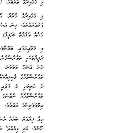
މި ޤަވާޢިދުގެ ތަރުޖަމާ: {
މި ޤަވާޢިދުގެ މުރާދު: އު
ފުށުއެރުމަށެވެ. ގިނަ އުޞޫ
އަނެއް ޢަލާމާތް (ދަލީލު) ބ
މި ޤަވާޢިދުގައި ބަޔާންވެ
ދަލީލުތަކަކީ ތަޢާރުޟުވާން
ދެން އަނެއް ކަމަކަށް، ޢ
ތަޢާރުޟުވުމުގެ ޤާބިލިއްޔަ
ދެ ދަލީލަކީ ދެ ޤަޠުޢީ ދ
ތަޢާރުޟުވުމެއް ނެތްނަމަ
ޢިލްމުވެރިންގެ ރައުޔެވެ.
މިއާ ޚިލާފަށް، ބައެއް އުޞ
ނޫނެވެ. އަދި ކިޔެއްތަ! ތަ