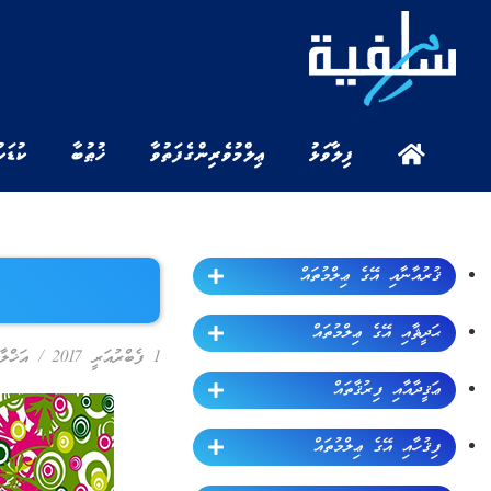
ފިލާވަޅު
ޢިލްމުވެރިންގެ ފަތުވާ
ޚުޠުބާ
ކުޑަކ
ޤުރުއާނާއި އޭގެ ޢިލްމުތައް
ޙަދީޘާއި އޭގެ ޢިލްމުތައް
1 ފެބްރުއަރީ 2017
/
އަޚްލާ
ޢަޤީދާއާއި ފިރުޤާތައް
ފިޤުހާއި އޭގެ ޢިލްމުތައް