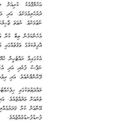
އަޚުލާޤާއެކު ކުރިއަށް ދ
ދުރުހެލިވުމަށެވެ. އަދި މަ
ނުވުމަށެވެ. ނުވަތަ ޖާހިލުކ
އެހެންކަމުން ތިބާ ކުރާ އު
ޣާފިލުކަމުގެ ވަޤުތެއްގައި ގ
އެކުގައިވާ ރައްޓެހީން ހެޔޮ
ނަފްސު ފުރެދި އަދި އެހެނ
ފޭރާންލާނެއެވެ. އަދި ރިވެތ
ލައްޛަތުތަކުގައި ހިފެހެއް
ތެރެއަށް ވަދެއްޖެއެވެ. އަ
އޭނާއަށް ކުރާ ޤަދަރުގެއްލ
ފުނޑުފުނޑުވެއްޖެއެވެ.