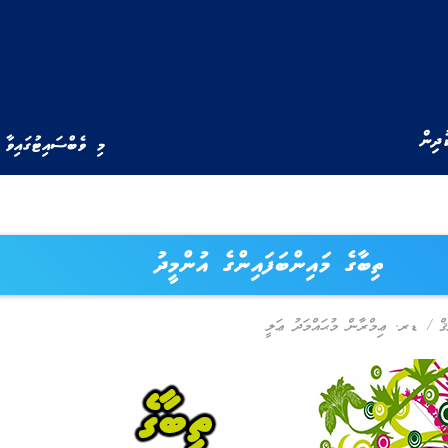
ުދިން
މި ވެބްސައިޓުގައިވާ 
ތިބާގެ މައިންބަފައިންގެ އުންމީދު
ޤް
/
ޑރ. ޢިމްރާން މުޙައްމަދު ޢަލީ