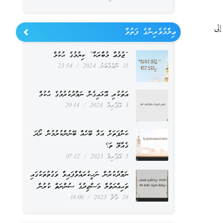
لى
ޢިލްމުވެރިންގެ ފަތުވާ
“ޖުމުޢާ މުބާރަކާ” ކިޔުމުގެ ޙުކުމް
15 ނޮވެމްބަރު 2024
23:54
އަތުކުރި އޮޅައިގެން ނަމާދުކުރުމުގެ ޙުކުމް
3 އޭޕްރިލް 2024
20:14
ކަންފަތަށް އަޅާ ބޭހެއް ބޭނުންކުރުމުން ރޯދަ
ގެއްލޭ ތަ؟
5 އޭޕްރިލް 2023
07:12
ނަމާދުކުރުން ނަހީކުރައްވާފައިވާ ވަގުތުތަކުގައި
ތަޙިއްޔަތުލް މަސްޖިދުގެ ސުންނަތް ކުރުން
28 މާޗް 2023
18:00