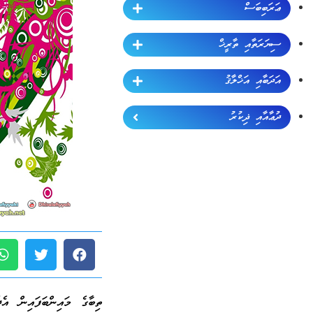
ޢަރަބިބަސް
ސިޔަރަތާއި ތާރީޚް
އަދަބާއި އަޚްލާޤު
ދުޢާއާއި ޛިކުރު
ތިބާގެ މައިންބަފައިން އެ