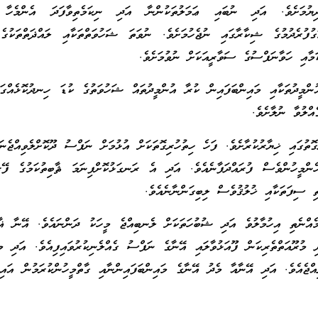
ިޔުމަށެވެ. އަދި ނުބައި ޢަމަލުތަކުންނާ އަދި ނިކަމެތިވާފަދަ އެންމެހާ 
ގުފުރެދުމުގެ ޝިކާރާގައި ނުޖެހުމަށެވެ. ނުވަތަ ޝަހުވަތްތަކާއި ލައްޛަތްތަކުގެ
ަމާއި ހަވާނަފްސުގެ ސަވާރީއަކަށް ނުވުމަށެވެ.
ންމީދުތަކާއި މައިންބަފައިން ކުރާ އުންމީދުތައް ޝަހުވަތުގެ ކުޑަ ހިނދުކޮޅެއްގަ
ެއްލުވާ ނުލާށެވެ.
ގޮތުގައި ޚިޔާރުކުރާށެވެ. ފަހެ ހިތުހުރިގޮތަކަށް އުޅުމަށް ނަފްސު ދޫކޮށްލެވިއްޖެނަ
ްމީހުންވެސް ފުރައްދަފާނެއެވެ. އަދި އެ ރަނގަޅުކޮށްފިނަމަ ޘާބިތުކަމުގެ ފޭރ
ި ސިފަތަކާއި ޚުލުޤުވެސް ލިބިގަންނާނެއެވެ.
ޓުމެއްނެތި އިހުމާލުވެ އަދި ޝުބުހަތަކަށް ލެނބިއްޖެ މީހަކު ދަންނައެވެ. އޭނާ ޣާފ
ދި މުރޫއަތްތެރިކަން ފޫއަޅުވާލައި އޭނާގެ ނަފްސު ގެއްލެނިކުރުވައިފިއެވެ. އަދި މ
ިއްޖެއެވެ. އަދި އޭނާއާ މެދު އޭނާގެ މައިންބަފައިންނާއި ގާތްމީހުންކުރަމުން އައި