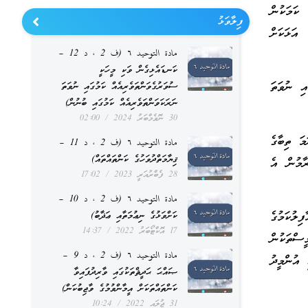
ކަމަކުން
ފިލާވަޅު
 އަޅަކަށް
مادة التوحيد ٦ (ف 2 ، د 12 –
ކަނޑައެޅިގެން ވަކި މީހަކީ
އި ނުވަތަ
ސުވަރުގެވަންތަވެރިއެއް ކަމުގައި ނުވަތަ
ނަރަކަވަންތަވެރިއެއް ކަމުގައި ބުނުން)
30 ނޮވެމްބަރު 2024
02:00
މަ ތިބާގެ
مادة التوحيد ٦ (ف 2 ، د 11 –
ޤިޔާމަތްދުވަހުގެ ކަންތައްތައް)
ާމުން އެ
28 ފެބްރުއަރީ 2023
17:02
مادة التوحيد ٦ (ف 2 ، د 10 –
ިލުކަމުގެ
ކަށްވަޅުގެ ނިޢުމަތާއި ޢަޛާބު)
17 އޮކްޓޯބަރު 2022
14:37
ީސްތަކުން
مادة التوحيد ٦ (ف 2 ، د 9 –
 އުންމީދު
ޞައްޙަ ޙަދީޘްތަކުގައި ވާރިދުފައިވާ
ކަންތައްތަކަށް އީމާންވުމުގެ ވާޖިބުކަން)
31 ޖުލައި 2022
10:24