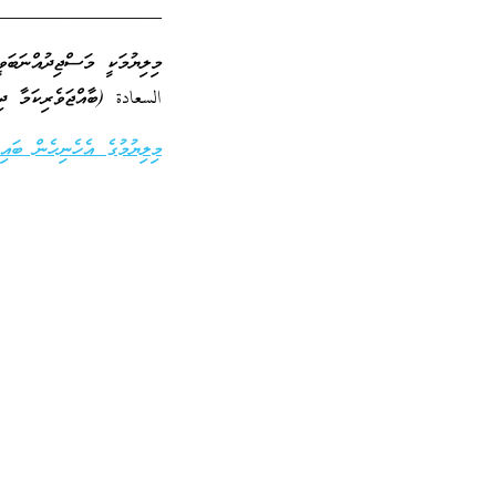
_________________
މިލިޔުމަކީ މަސްޖިދުއްނަބަ
السعادة (ބާއްޖަވެރިކަމާ ދި
މިލިޔުމުގެ އެހެނިހެން ބައިތ