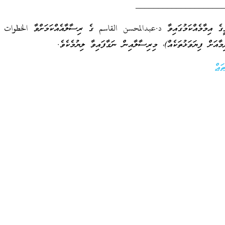
___________________
ވީގެ އިމާމެއްކަމުގައިވާ د.عبدالمحسن القاسم ގެ ރިސާލާއެއްކަމަށްވާ الخطوات إ
މާއަށް ފިޔަވަޅުތަކެއް)، މިރިސާލާއިން ނަގާފައިވާ ލިޔުމެކެވެ.
ައް