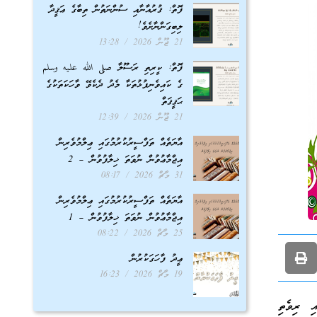
ފޮތް: ޤުރުއާނާއި ސުންނަތުން ތިބާގެ ޢަޤީދާ
ލިބިގަންނާށެވެ!
21 ޖޫން 2026
13:28
ފޮތް: ކީރިތި ރަސޫލާ صلى الله عليه وسلم
ގެ ކައިވެނިފުޅުތަކާ މެދު ދެކެވޭ ވާހަކަތަކުގެ
ޙަޤީޤަތް
21 ޖޫން 2026
12:39
އާޔަތެއް ތަފްސީރުކުރުމުގައި ޢިލްމުވެރިން
އިޖްމާޢުވުން ނުވަތަ ޚިލާފުވުން – 2
31 މާޗް 2026
08:17
އާޔަތެއް ތަފްސީރުކުރުމުގައި ޢިލްމުވެރިން
އިޖްމާޢުވުން ނުވަތަ ޚިލާފުވުން – 1
25 މާޗް 2026
08:22
ޢީދު ފާހަގަކުރުން
19 މާޗް 2026
16:23
ި ރިވެތި