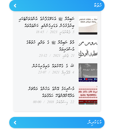
ޚުޠުބާ
ނަބިއްޔާ ﷺ އެކަލޭގެފާނުގެ އުންމަތަށްޓަކައި
ބިރުފުޅުގެން ވަޑައިގެންނެވި ކަންތައްތައް
5 ފެބްރުއަރީ 2023
18:45
މާތް ނަބިއްޔާ ﷺ ގެ ވަދާޢީ ޚުތުބާގެ
އުސްއަލިތައް
21 ޖުލައި 2021
23:12
ﷲ ގެ ގެކޮޅުތައް މަތިވެރިކުރުން
4 އޭޕްރިލް 2021
23:07
މުސްލިކަމު އޭނާގެ އަޚުންގެ މައްޗަށް
އަދާކޮށްދޭންޖެހޭ ޙައްޤުތައް
22 ޑިސެމްބަރު 2018
00:00
ކުޑަކުދިން