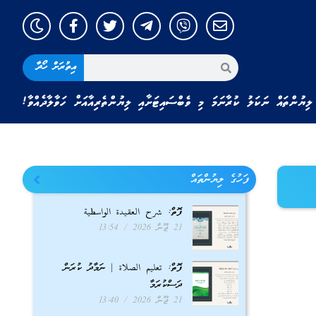
އިތުރަށް ހޯދާ
ލިޔުންތައް ނަކަލު ކުރާނަމަ މި ވެބްސައިޓަށާއި ލިޔުންތެރިއާއަށް ހަވާލާދެއްވާ!
ފަހުގެ ލިޔުންތައް
ފޮތް: شرح العقيدة الواسطية
21 ޖޫން 2026
13:54
ފޮތް: تعليم الصلاة | ނަމާދު ކުރަން
ދަސްކުރަމާ
21 ޖޫން 2026
13:40