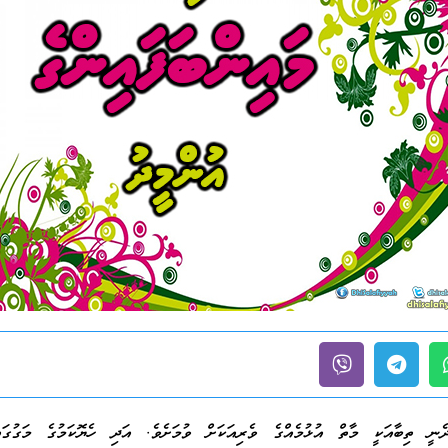
ދެނީ ތިބާއަކީ މާތް އުޅުމެއްގެ ވެރިއަކަށް ވުމަށެވެ. އަދި ހެޔޮކަމުގެ މަގުގައ