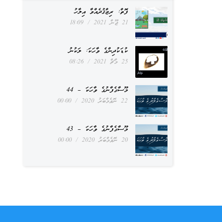
ފޮތް: ރިޒްޤުދެއްވާ އިލާހު
21 ޖޫން 2021
18:09
ކުޑަކުދިންގެ ވާހަކަ: ލަކުނު
25 މާޗް 2021
08:26
މޫސާގެފާނުގެ ވާހަކަ – 44
22 ނޮވެމްބަރު 2020
00:00
މޫސާގެފާނުގެ ވާހަކަ – 43
20 ނޮވެމްބަރު 2020
00:00