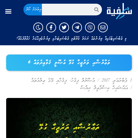
އިތުރަށް ހޯދާ
މި ވެބްސައިޓުގައިވާ ލިޔުންތައް ނަކަލު ކުރާނަމަ މި ވެބްސައިޓަށާއި ލިޔުންތެރިއާއަށް ހަވާލާދެއްވާ!
ތަޢާރުޟާއި ތަރުޖީޙާ ގުޅޭ އުޞޫލީ ޤަވާޢިދުތައް 6
1 ފެބްރުއަރީ 2017
/
އުޞޫލުލް ފިޤުހު
,
ފިޤުހާއި އޭގެ ޢިލްމުތައް
/
އައްޝައިޚް އިސްމާޢީލް ރިޔާޟް