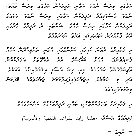
ކަމުގައި ވިޔަސް ނުވަތަ ޡައްނީ ދަލީލަކުން ކަމުގައި ވިޔަސް މެއެވެ.
ނުވަތަ މުސްތަޤިއްލު ދަލީލަކުން ކަމުގައި ވިޔަސް ނުވަތަ ތަބަޢަވާ
ދަލީލަކުން ކަމުގައި ވިޔަސް މެއެވެ. ޝަރުޠަކީ، ދެ ދަލީލުގެ މެދުގައި
އޮތް ފުށުއެރުން ނައްތައިލައި ޖަމްޢު ނުކުރެވުމެވެ.
މި ޤަވާޢިދުގެ ދެވަނަ ބައިގައި ބަޔާންވެފައި އެވަނީ، ތަރުޖީޙުދޭނޭ ކަމެއް
ފެނިއްޖެނަމަ، އެއަށް ބަރޯސާވެ، އެއާ އެއްގޮތަށް ޢަމަލުކުރުން
ވާޖިބުވެގެންވާ ކަމުގައެވެ. މިއީ، ގިނަ އުޞޫލީ ޢިލްމުވެރިންގެ ރައުޔެވެ.
އަދި މި ކަމާމެދު އިޖުމާޢުވެވިފައިވާކަމަށް ޖަމާޢަތެއްގެ ބޭފުޅުން
ވިދާޅުވެފައިވެއެވެ.
މި ޤަވާޢިދަށް ޢަމަލުކުރެވޭހުށީ، ޡައްނީ ދަލީލުތަކާގުޅޭ ކަންކަމުގައެވެ.
{ލިޔުމުގެ އަޞްލު: معلمة زايد للقواعد الفقهية والأصولية}
= ނުނިމޭ =