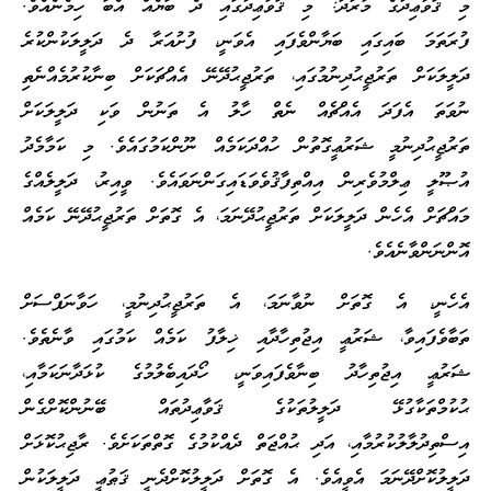
މި ޤަވާޢިދުގެ މުރާދު: މި ޤަވާޢިދުގައި ދެ ބަޔެއް އެބަ ހިމެނެއެވެ.
ފުރަތަމަ ބައިގައި ބަޔާންވެފައި އެވަނީ، ފުށުއަރާ ދެ ދަލީލަކުންކުރެ
ދަލީލަކަށް ތަރުޖީޙުދިނުމުގައި، ތަރުޖީޙުދޭނޭ އެއްޗަކަށް ބިނާކުރުމެއްނެތި
ނުވަތަ އެފަދަ އެއްޗެއް ނެތް ހާލު އެ ތަނުން ވަކި ދަލީލަކަށް
ތަރުޖީޙުދިނުމީ ޝަރުޢީގޮތުން ހުއްދަކަމެއް ނޫންކަމުގައެވެ. މި ކަމާމެދު
އުޞޫލީ ޢިލްމުވެރިން އިއްތިފާޤުވެވަޑައިގަންނަވައެވެ. ވީއިރު، ދަލީލެއްގެ
މައްޗަށް އެހެން ދަލީލަކަށް ތަރުޖީޙުދޭނަމަ، އެ ގޮތަށް ތަރުޖީޙުދޭނޭ ކަމެއް
އޮންނަންވާނެއެވެ.
އެހެނީ، އެ ގޮތަށް ނުވާނަމަ، އެ ތަރުޖީޙުދިނުމީ، ހަވާނަފްސަށް
ތަބާވެފައިވާ، ޝަރުޢީ އިޖުތިހާދާއި ޚިލާފު ކަމެއް ކަމުގައި ވާނެތެވެ.
ޝަރުޢީ އިޖުތިހާދު ބިނާވެފައިވަނީ، ހޯދައިބެލުމުގެ ކުޅަދާނަކަމާއި،
ޙުކުމްތަކާގުޅޭ ދަލީލުތަކުގެ ޤަވާޢިދުތައް ބޭނުންކޮށްގެން
އިސްތިދުލާލުކުރުމާއި، އަދި ޙުއްޖަތް ދެއްކުމުގެ ގޮތްތަކަށެވެ. ރާޖިޙުކޮޅަށް
ދަލީލުކޮށްދޭނަމަ އެވީއެވެ. އެ ގޮތަށް ދަލީލުކޮށްދެނީ ޤަޠުޢީ ދަލީލަކުން