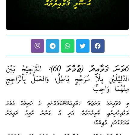
6ވަނަ ޤަވާޢިދު (ޖުމްލަ 60):
التَّرْجِيْحُ بَيْنَ
الدَّلِيْلَيْنِ بِلَا مُرَجِّحٍ بَاطِلٌ، وَالعَمَلُ بِالرَّاجِحِ
مِنْهُمَا وَاجِبٌ
މި ޤަވާޢިދުގެ ތަރުޖަމާ: {ރާޖިޙުދޭނޭކަމެއްނެތި ދެ ދަލީލެއް ދެމެދު
ތަރުޖީޙުދިނުމީ ބާޠިލުކަމެއް، އަދި އެ ތަނުން ރާޖިޙު ދަލީލަށް
ޢަމަލުކުރުމީ ވާޖިބެއް}