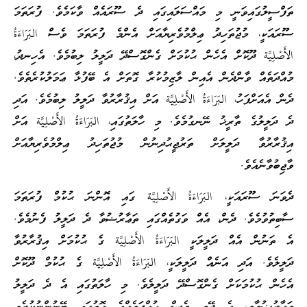
ތަފްސީލުގައިވަނީ މި މައްސަލައިގައި ދެ ސޫރައެއް ވާކަމެވެ. ފުރަތަމަ
ސޫރައަކީ، މުޖުތަހިދު ޢިލްމުވެރިޔާއަށް އެންމެ ފުރަތަމަ ވެސް البَرَاءَةُ
الأَصْلِيَّة ދޫކޮށް އެހެން ޙުކުމަށް ގެންގޮސްދޭ ދަލީލު ލިބުމެވެ. އެހިނދު،
މުއްދަތެއް ވާންދެން އެއިން ލާޒިމުކުރާ ގޮތަށް އެ ބޭފުޅާ ޢަމަލުކުރެތެވެ.
ދެން އެއަށްފަހު، البَرَاءَةُ الأَصْلِيَّة އަށް އިޤުރާރުވާ ދަލީލު ލިބުމެވެ. އަދި
ދެ ދަލީލުގެ ތާރީޚު ނޭނގުމެވެ. މި ހާލަތުގައި، البَرَاءَةُ الأَصْلِيَّة އަށް
އިޤުރާރުވާ ދަލީލަށް ތަރުޖީޙުދިނުން މުޖުތަހިދު ޢިލްމުވެރިޔާއަށް
ވާޖިބުވާނެއެވެ.
ދެވަނަ ސޫރައަކީ، البَرَاءَةُ الأَصْلِيَّة ގައި އޮންނަ ޙުކުމް ފުރަތަމަ
ސާބިތުވުމެވެ. ދެން، އެއް ވަގުތެއްގައި ތަޢާރުޟުވާ ދެ ދަލީލު ފެނުމެވެ.
އެ ތަނުން އެއް ދަލީލަކީ البَرَاءَةُ الأَصْلِيَّة ގެ ޙުކުމަށް އިޤުރާރުވާ
ދަލީލެވެ. އަދި އަނެއް ދަލީލަކީ، البَرَاءَةُ الأَصْلِيَّة ގެ ޙުކުމް ދޫކޮށް
އެހެން ޙުކުމަކަށް ގެންގޮސްދޭ ދަލީލެވެ. މި ހާލަތުގައި އެ ދެ ދަލީލު