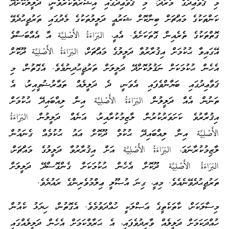
މި ޤަވާޢިދުގެ މުރާދު: މި ޤަވާޢިދުގައި އިޝާރާތްކުރެވެނީ، ދަލީލުކޮށްދޭ
ކަންތަކުގެ މައްޗަށް ބިނާކޮށް ޝަރުޢީ ދަލީލުތަކުގެ މެދުގައި ތަރުޖީޙުދެވޭ
ގޮތްތަކުގެ ތެރެއިން ގޮތަކަށެވެ. އެއީ، البَرَاءَةُ الأَصْلِيَّة އާ އެއްބަސްވެ
އޭގައިވާ ޙުކުމަށް އިޤުރާރުވާ ދަލީލުގެ މައްޗަށް، البَرَاءَةُ الأَصْلِيَّة ދޫކޮށް
އެހެން ޙުކުމަކަށް ނަޤުލުކޮށްދޭ ދަލީލަށް ތަރުޖީޙުދިނުމެވެ. އެގޮތުން، މި
ޤަވާޢިދުގައި ބަޔާންވެފައި އެވަނީ، ދެ ދަލީލެއް ތަޢާރުޟުވީއިރު، އެ
ތަނުން އެއް ދަލީލުން البَرَاءَةُ الأَصْلِيَّة އިން ލިއްބައިދޭ ޙުކުމަށް
އިޤުރާރުވެ ކަށަވަރުކުރުން ލާޒިމުކުރާއިރު، އަނެއް ދަލީލުން البَرَاءَةُ
الأَصْلِيَّة އިން ލިއްބައިދޭ ޙުކުމް ދޫކޮށް އައު ޙުކުމެއް ގެނައުން
ލާޒިމުކުރާނަމަ، البَرَاءَةُ الأَصْلِيَّة އަށް އިޤުރާރުވާ ދަލީލުގެ މައްޗަށް،
البَرَاءَةُ الأَصْلِيَّة ދޫކޮށް އެހެން ޙުކުމަކަށް ގެންގޮސްދޭ ދަލީލަށް
ތަރުޖީޙުދެވޭނެއެވެ. މިއީ، ގިނަ އުޞޫލީ ޢިލްމުވެރިންގެ ރައުޔެވެ.
މިސާލަކަށް، ކާތަކެތީގެ އަޞްލަކީ ހުއްދަވުމެވެ. އެގޮތުން، ހިޔަޅު ކެއުން
ހުއްދަކަމަށް ދަލީލެއް ވާރިދުވެފައި، އެ ޙަރާމްކަމަށް އެހެން ދަލީލެއްގައި