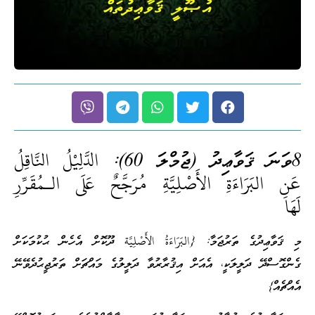
8ވަނަ ޤަވާޢިދު (ޖުމްލަ 60):
الدَّلِيْلُ النَّاقِلُ
عَنِ البَرَاءَةِ الأَصْلِيَّةِ مُرَجَّحٌ عَلَى الـمُقَرِّرِ
لَهَا
މި ޤަވާޢިދުގެ ތަރުޖަމާ: {البَرَاءَةُ الأَصْلِيَّة ދޫކޮށް އެހެން ޙުކުމަކަށް
ގެންގޮސްދޭ ދަލީލަކީ، އެއަށް އިޤުރާރުވާ ދަލީލުގެ މައްޗަށް ތަރުޖީޙުދެވޭނޭ
އެއްޗެއް}