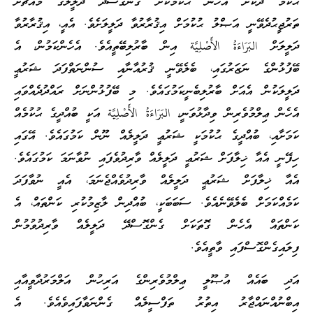
ޙުކުމް ދޫކޮށް އެހެން ޙުކުމަކަށް ގެންގޮސްދޭ ދަލީލުގެ މައްޗަށް
ތަރުޖީޙުދެވޭނީ އަޞްލު ޙުކުމަށް އިޤުރާރުވާ ދަލީލަށެވެ. އެއީ، އިޤުރާރުވާ
ދަލީލަށް البَرَاءَةُ الأَصْلِيَّة އިން ބާރުލިބޭތީއެވެ. އެހެންކަމުން، އެ
ބޭފުޅުންގެ ނަޒަރުގައި، ބެލެވޭނީ ޤުރުއާނާއި ސުންނަތްފަދަ ޝަރުޢީ
ދަލީލަކުން އެއަށް ބާރުލިބެނީކަމުގައެވެ. މި ބޭފުޅުންނަށް ރައްދުދެއްވައި
އެހެން ޢިލްމުވެރިން ވިދާޅުވަނީ، البَرَاءَةُ الأَصْلِيَّة އަކީ ބުއްދީގެ ޙުކުމެއް
ކަމަށާއި، ބުއްދީގެ ޙުކުމަކީ ޝަރުޢީ ދަލީލެއް ނޫން ކަމުގައެވެ. އޭގައި
ހިފޭނީ އެއާ ޚިލާފަށް ޝަރުޢީ ދަލީލެއް ވާރިދުވެފައި ނުވާނަމަ ކަމުގައެވެ.
އެއާ ޚިލާފަށް ޝަރުޢީ ދަލީލެއް ވާރިދުވެއްޖެނަމަ، އެއީ ނުވާފަދަ
ކަމެއްކަމަށް ބެލެވޭނެއެވެ. ސަބަބަކީ، ބުއްދިން ލާޒިމުކުރި ކަންތައް، އެ
ކަންތައް އެހެން ގޮތަކަށް ގެންގޮސްދޭ ދަލީލެއް ވާރިދުވުމުން
ފިލައިގެންގޮސްފައި ވާތީއެވެ.
އަދި ބައެއް އުޞޫލީ ޢިލްމުވެރިންގެ އަރިހުން އަލްމަރުދާވީއާއި
އިބްނުއްނައްޖާރު އިތުރު ތަފްސީލެއް ގެންނަވާފައިވެއެވެ. އެ