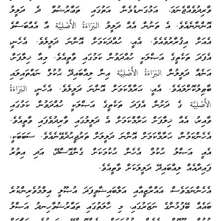
ވާރިދުވެއްޖެނަމަ، އަޅުގަނޑުމެން އަތުގައި ތަޢާރުޟުވާ ދެ ދަލީލު
އޮންނާނެއެވެ. އެ ތަނުން އެއް ދަލީލު البَرَاءَةُ الأَصْلِيَّة އާ އެއްބަސްވެ
އެއަށް އިޤުރާރުވެއެވެ. އެއީ، ހުއްދަކަމަށް އޮންނަ ދަލީލެވެ. އެހެނީ،
އެފަދަ ތަކެތީގެ އަޞްލަކީ ހުއްދަވުން ކަމުގައި ވާތީއެވެ. މިއާ ޚިލާފަށް،
އަނެއް ދަލީލުން البَرَاءَةُ الأَصْلِيَّة އިން ލިއްބައިދޭ ޙުކުމް ނައްތައިލައި
ބާޠިލުކޮށްލައެވެ. އެއީ، ޙަރާމްކަމަށް އޮންނަ ދަލީލެވެ. އެހެނީ، البَرَاءَةُ
الأَصْلِيَّة ގެ ދަށުން އެފަދަ ތަކެތީގެ އަޞްލަކީ ހުއްދަވުން ކަމުގައި
ވާއިރު، އެއާ ޚިލާފަށް ޙަރާމްކަމަށް އެ ދަލީލުގައި ވާރިދުވެފައި ވާތީއެވެ.
އެހެންކަމުން، ޙަރާމްކަމަށް އޮންނަ ދަލީލަށް ތަރުޖީޙުދެވޭނެއެވެ. ސަބަބަކީ،
އެއީ އަޞްލު ޙުކުމް އެހެން ޙުކުމަކަށް ގެންގޮސްދޭ، އަދި އިތުރު
ފައިދާއެއް ލިއްބައިދޭ ދަލީލަކަށް ވާތީއެވެ.
އެހެންނަމަވެސް، އައްރާޒީއާއި އަލްބައިޟާވީފަދަ އުޞޫލީ ޢިލްމުވެރިންކުރެ
ބައެއް ބޭފުޅުންގެ ނަޒަރުގައި، މި ހާލަތުގައި ތަޢާރުޟުވާހިނދު އަޞްލު