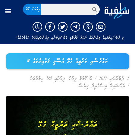
އިތުރަށް ހޯދާ
މި ވެބްސައިޓުގައިވާ ލިޔުންތައް ނަކަލު ކުރާނަމަ މި ވެބްސައިޓަށާއި ލިޔުންތެރިއާއަށް ހަވާލާދެއްވާ!
ތަޢާރުޟާއި ތަރުޖީޙާ ގުޅޭ އުޞޫލީ ޤަވާޢިދުތައް 8
2 ފެބްރުއަރީ 2017
/
އުޞޫލުލް ފިޤުހު
,
ފިޤުހާއި އޭގެ ޢިލްމުތައް
/
އައްޝައިޚް އިސްމާޢީލް ރިޔާޟް