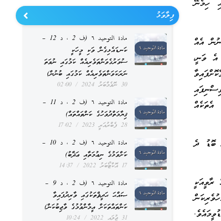
ި ހިމެނޭ
ފިލާވަޅު
مادة التوحيد ٦ (ف 2 ، د 12 –
ނުން އެއް
ކަނޑައެޅިގެން ވަކި މީހަކީ
 އެ ވަނީ،
ސުވަރުގެވަންތަވެރިއެއް ކަމުގައި ނުވަތަ
ޮށްފައިވާ
ނަރަކަވަންތަވެރިއެއް ކަމުގައި ބުނުން)
30 ނޮވެމްބަރު 2024
02:00
ސްނިފައި
مادة التوحيد ٦ (ف 2 ، د 11 –
އެތަކެއް
ޤިޔާމަތްދުވަހުގެ ކަންތައްތައް)
28 ފެބްރުއަރީ 2023
17:02
 ބޮޑު ދެ
مادة التوحيد ٦ (ف 2 ، د 10 –
ކަށްވަޅުގެ ނިޢުމަތާއި ޢަޛާބު)
17 އޮކްޓޯބަރު 2022
14:37
 ރާވީއަކީ
مادة التوحيد ٦ (ف 2 ، د 9 –
ޞައްޙަ ޙަދީޘްތަކުގައި ވާރިދުފައިވާ
ުވެރިކަން
ކަންތައްތަކަށް އީމާންވުމުގެ ވާޖިބުކަން)
ީމައެވެ.
31 ޖުލައި 2022
10:24