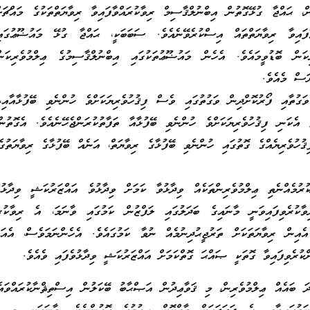
ް، ޙައްޖާ ގުޅޭގޮތުން އިބްނުލްޤާސިމް ރިވާކުރައްވާފައިވާ ރިވާޔަތްތަކުގެ މައްޗަށ
ާފައިވާ ރިވާޔަތްތައް އިސްކުރެވޭނެއެވެ. ސަބަބަކީ، ޙައްޖާ ގުޅޭ މައުޟޫޢުގައ
ިކަން ބޮޑުވީމައެވެ. އެހެން މައުޟޫޢުތަކުގައި އިބްނުލްޤާސިމުގެ ޢިލްމުވެރިކަ
ޔަސް މެއެވެ.
ަގުތާއި ފޯރުކޮށްދިން ވަގުތުގައި ވެސް ފިޤުހުވެރިޔަކަށްވެ ހުންނެވި ބޭފުޅާއާއި،
ު އެކަނި ފިޤުހުވެރިޔަކަށްވެ ހުންނެވި ބޭފުޅާއާ ތަފާތުކުރަންޖެހޭނެއެވެ. އެގޮތު
ުހުވެރިޔެއްގެ ގޮތުގައި ހުންނެވި ބޭފުޅާގެ ރިވާޔަތް، އަނެއް ބޭފުޅާގެ ރިވާޔަތުގެ
ުމެއްނެތި ޢިލްމުވެރިންތަކެއް ވިދާޅުވާ ކަމަށް ވިދާޅުވެ އައްޒަރުކަޝީ ވިދާޅުވެ
ާކުރެވިފައިވަނީ މާނައިގެ ބަދަލުގައި ލަފްޒުން ކަމުގައި ވާނަމަ، އެ ރިވާކުރ
 އެއިން ރިވާޔަތަކަށް ތަރުޖީޙުދިނުމެއް ނުވާ ކަމުގައެވެ. އެހެންނަމަވެސް، އެއަ
ންކުރެވިފައިވާ ގޮތަކީ ޞައްޙަ ގޮތްކަމަށް އައްޒަރުކަޝީ ވިދާޅުވެފައި ވެއެވެ.
ަދަ ބައެއް ޢިލްމުވެރިން، މި ޤަވާޢިދުން އަޞްޙާބު ބޭކަލުން އިސްތިޘްނާކުރައްވައެ