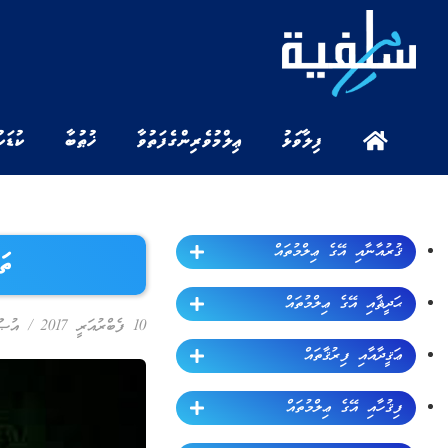
ފިލާވަޅު
ޢިލްމުވެރިންގެ ފަތުވާ
ޚުޠުބާ
ކުޑަކ
ޤުރުއާނާއި އޭގެ ޢިލްމުތައް
ތަ
ޙަދީޘާއި އޭގެ ޢިލްމުތައް
10 ފެބްރުއަރީ 2017
/
އުޞޫ
ޢަޤީދާއާއި ފިރުޤާތައް
ފިޤުހާއި އޭގެ ޢިލްމުތައް