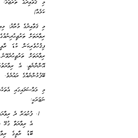
މި ޤަވާޢިދުގެ ތަރުޖަމާ: 
ކަމެއް}
މި ޤަވާޢިދުގެ މުރާދު: މިއ
ރިވާޔަތަށް ތަރުޖީޙުދިނުމު
ފިޤުހުވެރިކަން ކުޑަ ރާވީއ
ރިވާޔަތަށް ތަރުޖީޙުދެވޭ
އޮންނާނެތީ، އެ ރިވާޔަތުގ
ބޭފުޅުންނެއްގެ ރައުޔެވެ.
މި މައްސަލައިގައި އެތަކެ
ނަޒަރަކީ:
ފުށުއަރާ ދެ ރިވާޔަ
އެ ރިވާޔަތާ ގުޅޭ ބާ
ބޮޑު ރާވީގެ ރިވާޔ