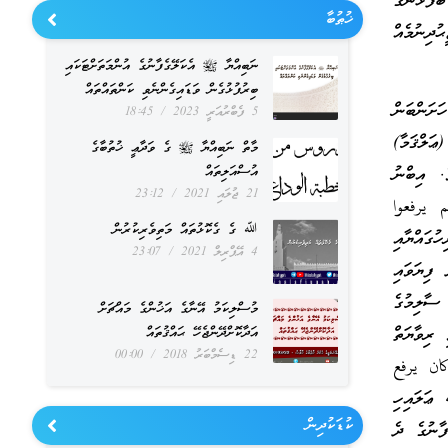
ފުޅުންގެ
ޚުޠުބާ
ުދިނުމެއް
ނަބިއްޔާ ﷺ އެކަލޭގެފާނުގެ އުންމަތަށްޓަކައި
ބިރުފުޅުގެން ވަޑައިގެންނެވި ކަންތައްތައް
ަށަންބަން
5 ފެބްރުއަރީ 2023
18:45
ޢަލްޤަމާ)
މާތް ނަބިއްޔާ ﷺ ގެ ވަދާޢީ ޚުތުބާގެ
އުސްއަލިތައް
. އިބްނު
21 ޖުލައި 2021
23:12
 يرفعوا
ﷲ ގެ ގެކޮޅުތައް މަތިވެރިކުރުން
ގައްޔާއި
4 އޭޕްރިލް 2021
23:07
 ފިޔަވައި
 ސާލިމުގެ
މުސްލިކަމު އޭނާގެ އަޚުންގެ މައްޗަށް
 ރިވާޔަތް
އަދާކޮށްދޭންޖެހޭ ޙައްޤުތައް
22 ޑިސެމްބަރު 2018
00:00
كان يرفع
ޢަލައިހި
ކުޑަކުދިން
ފާނުގެ ދެ