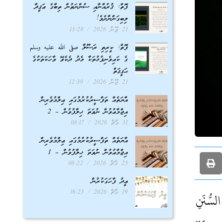
ފޮތް: ޤުރުއާނާއި ސުންނަތުން ތިބާގެ ޢަޤީދާ
ލިބިގަންނާށެވެ!
21 ޖޫން 2026
13:28
ފޮތް: ކީރިތި ރަސޫލާ صلى الله عليه وسلم
ގެ ކައިވެނިފުޅުތަކާ މެދު ދެކެވޭ ވާހަކަތަކުގެ
ޙަޤީޤަތް
21 ޖޫން 2026
12:39
އާޔަތެއް ތަފްސީރުކުރުމުގައި ޢިލްމުވެރިން
އިޖްމާޢުވުން ނުވަތަ ޚިލާފުވުން – 2
31 މާޗް 2026
08:17
އާޔަތެއް ތަފްސީރުކުރުމުގައި ޢިލްމުވެރިން
އިޖްމާޢުވުން ނުވަތަ ޚިލާފުވުން – 1
25 މާޗް 2026
08:22
ޢީދު ފާހަގަކުރުން
19 މާޗް 2026
16:23
سُّنَنِ