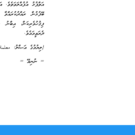
އަތްޕުޅު އުފުއްލަވަތެވެ. އ
ބޭފުޅުން ރައްދުކުރައްވާ
ފިޤުހުވެރިކަން، އިބްނު މ
ދެރަވީމައެވެ.
{ލިޔުމުގެ އަޞްލު: معلمة
= ނުނިމޭ =