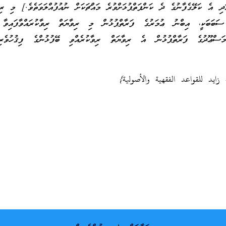
ަދި އެ ކަލޭގެފާނުގެ ދެ ކަންފަތްޕުޅަށްވުރެ މައްޗަކަށް ނުއުފުއްލަވަތެވެ.] މި ރި
 ސަބަބަކީ، އިބްނު ޢުމަރުގެ ފަރާތްޕުޅުން މި ރިވާޔަތް ރިވާކުރައްވާފައިވާ 
ަސްޢޫދުގެ ފަރާތްޕުޅުން އެ ރިވާޔަތް ރިވާކުރެއްވި ބޭފުޅުންގެ ފިޤުހުވެރިކަ
 زايد للقواعد الفقهية والأصولية}