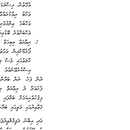
އެގޮތުން، މިސާލަކަށ
ވަހްބު ރިވާކުރައްވ
ވަހްބުގެ ޢިލްމުވެރ
ވަހްބަށްވުރެ ބޮޑުވި
ރިވާޔަތް ލިބިގަތް ވ
ފޯރުކޮށްދިން ވަގުތ
ހާލަތުގައި ވެސް ފިޤ
އިސްކުރެވޭނެއެވެ.
ދެން ފަހެ، ނަން ބަޔާންކުރ
ފުށުއަރާ ދެ ރިވާޔަތް ރިވ
ފިޤުހުވެރިކަމަށް ބަލާފައި
ޤަވާޢިދުގައި މަތީގައި ބަޔާ
އަދި އިބްނު ދަޤީޤުލްޢީދުފ