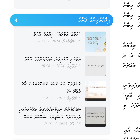
ް، އިބްނު
ި އިބްނު
ޢިލްމުވެރިންގެ ފަތުވާ
ން އިބްނު
“ޖުމުޢާ މުބާރަކާ” ކިޔުމުގެ ޙުކުމް
15 ނޮވެމްބަރު 2024
23:54
 ރިވާޔަތް
ން، އެ ދެ
އަތުކުރި އޮޅައިގެން ނަމާދުކުރުމުގެ ޙުކުމް
 މައްޗަށް
3 އޭޕްރިލް 2024
20:14
ކަންފަތަށް އަޅާ ބޭހެއް ބޭނުންކުރުމުން ރޯދަ
ފައިވަނީ،
ގެއްލޭ ތަ؟
ި ރާވީގެ
5 އޭޕްރިލް 2023
07:12
ށްފަހު މި
ނަމާދުކުރުން ނަހީކުރައްވާފައިވާ ވަގުތުތަކުގައި
ތަޙިއްޔަތުލް މަސްޖިދުގެ ސުންނަތް ކުރުން
28 މާޗް 2023
18:00
ވެ. އެއީ،