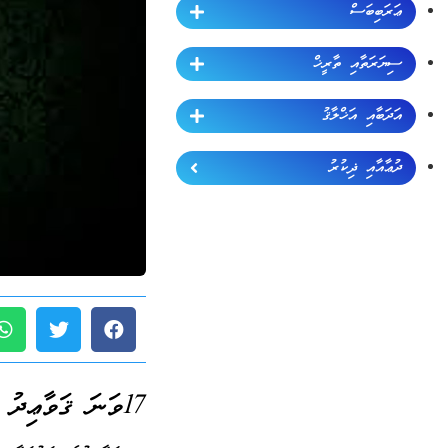
ޢަރަބިބަސް
ސިޔަރަތާއި ތާރީޚް
އަދަބާއި އަޚްލާޤު
ދުޢާއާއި ޛިކުރު
17ވަނަ ޤަވާޢިދު (ޖުމްލަ 60):