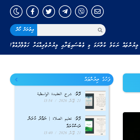
އިތުރަށް ހޯދާ
ލިޔުންތައް ނަކަލު ކުރާނަމަ މި ވެބްސައިޓަށާއި ލިޔުންތެރިއާއަށް ހަވާލާދެއްވާ!
ފަހުގެ ލިޔުންތައް
ފޮތް: شرح العقيدة الواسطية
21 ޖޫން 2026
13:54
ފޮތް: تعليم الصلاة | ނަމާދު ކުރަން
ދަސްކުރަމާ
21 ޖޫން 2026
13:40