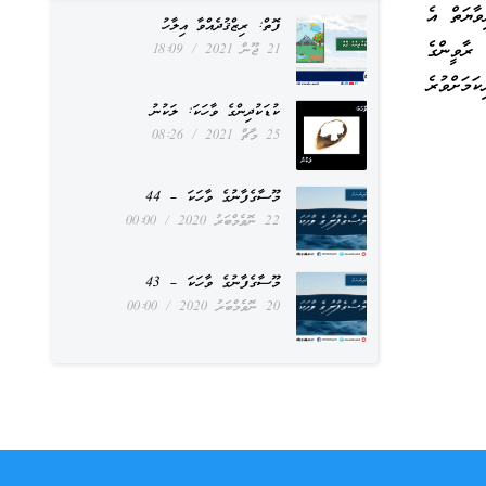
ވާޔަތް އެ
ފޮތް: ރިޒްޤުދެއްވާ އިލާހު
ރާވީންގެ
21 ޖޫން 2021
18:09
މަށްވުރެ
ކުޑަކުދިންގެ ވާހަކަ: ލަކުނު
25 މާޗް 2021
08:26
މޫސާގެފާނުގެ ވާހަކަ – 44
22 ނޮވެމްބަރު 2020
00:00
މޫސާގެފާނުގެ ވާހަކަ – 43
20 ނޮވެމްބަރު 2020
00:00