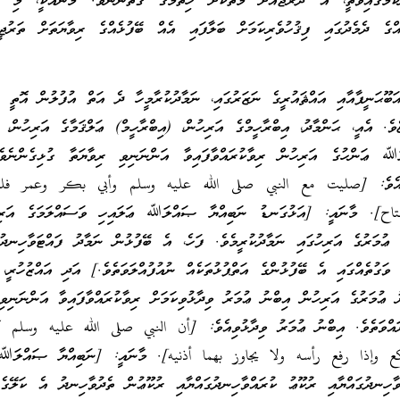
މުގައިވާތީ، އެ ދަރަޖައަށް މާތްކޮށް ހިތުމުގެ ގޮތުންނެވެ. މާނައަކީ، މި ބޭ
ގެ ދެމެދުގައި ފިޤުހުވެރިކަމަށް ބަލާފައި އެއް ބޭފުޅެއްގެ ރިވާޔަތަށް ތަރުޖީޙ
ަބޫޙަނީފާއާއި އައްޘައުރީގެ ނަޒަރުގައި، ނަމާދުކުރާމީހާ ދެ އަތް އުފުލުން އޮތީ ހ
ވެ. އެއީ، ޙަންމާދު، އިބްރާހީމްގެ އަރިހުން، (އިބްރާހީމް) ޢަލްޤަމާގެ އަރިހުން، (
 ޢަންހުގެ އަރިހުން ރިވާކުރައްވާފައިވާ އަންނަނިވި ރިވާޔަތާ ގުޅިގެންނެވެ
ި ވެއެވެ: [صليت مع النبي صلى الله عليه وسلم وأبي بكر وعمر فلم
ح]. މާނައީ: [އަޅުގަނޑު ނަބިއްޔާ ޞައްލަﷲ ޢަލައިހި ވަސައްލަމަގެ އަރިހު
އި ޢުމަރުގެ އަރިހުގައި ނަމާދުކުރީމެވެ. ފަހެ، އެ ބޭފުޅުން ނަމާދު ފައްޓަވާހިނދު
ވަގުތެއްގައި އެ ބޭފުޅުންގެ އަތްޕުޅުތަކެއް ނުއުފުއްލަވަތެވެ.] އަދި އައްޒުހުރީ،
 ޢުމަރުގެ އަރިހުން އިބްނު ޢުމަރު ވިދާޅުވިކަމަށް ރިވާކުރައްވާފައިވާ އަންނަނިވި
ރައްވަތެވެ. އިބްނު ޢުމަރު ވިދާޅުވިއެވެ: [أن النبي صلى الله عليه وسلم 
ع وإذا رفع رأسه ولا يجاوز بهما أذنيه]. މާނައީ: [ނަބިއްޔާ ޞައްލަﷲ 
ާހިނދުގައްޔާއި ރުކޫޢު ކުރައްވާހިނދުގައްޔާއި ރުކޫޢުން ތެދުވާހިނދު އެ ކަލޭގެ