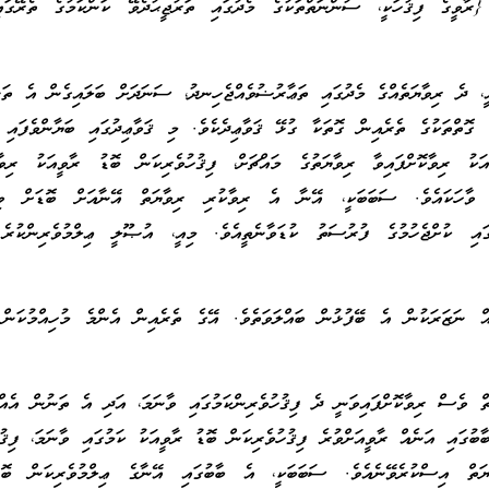
{ރާވީގެ ފިޤުހަކީ، ސުންނަތްތަކުގެ މެދުގައި ތަރުޖީޙުދެވޭ ކަންކަމުގެ ތެރޭގައ
ީ، ދެ ރިވާޔަތެއްގެ މެދުގައި ތަޢާރުޟުވެއްޖެހިނދު، ސަނަދަށް ބަލައިގެން އެ ތަ
ގެ ގޮތްތަކުގެ ތެރެއިން ގޮތަކާ ގުޅޭ ޤަވާޢިދެކެވެ. މި ޤަވާޢިދުގައި ބަޔާންވެފައި
ަކު ރިވާކޮށްފައިވާ ރިވާޔަތުގެ މައްޗަށް، ފިޤުހުވެރިކަން ބޮޑު ރާވީއަކު ރިވާކ
ނެ ވާހަކައެވެ. ސަބަބަކީ، އޭނާ އެ ރިވާކުރި ރިވާޔަތް އޭނާއަށް ބޮޑަށް ވި
ައި ކުށްޖެހުމުގެ ފުރުސަތު ކުޑަވާނެތީއެވެ. މިއީ، އުޞޫލީ ޢިލްމުވެރިންކުރެ 
އް ނަޒަރަކުން އެ ބޭފުޅުން ބައްލަވަތެވެ. އޭގެ ތެރެއިން އެންމެ މުހިއްމުކަން
ތް ވެސް ރިވާކޮށްފައިވަނީ ދެ ފިޤުހުވެރިންކަމުގައި ވާނަމަ، އަދި އެ ތަނުން އެއް
ބުގައި އަނެއް ރާވީއަށްވުރެ ފިޤުހުވެރިކަން ބޮޑު ރާވީއަކު ކަމުގައި ވާނަމަ، ފިޤުހ
ަތް އިސްކުރެވޭނެއެވެ. ސަބަބަކީ، އެ ބާބުގައި އޭނާގެ ޢިލްމުވެރިކަން ބޮޑުވ