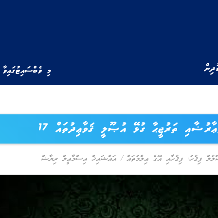
ުދިން
މި ވެބްސައިޓުގައިވާ 
ޢާރުޟާއި ތަރުޖީޙާ ގުޅޭ އުޞޫލީ ޤަވާޢިދުތައް 17
ލުލް ފިޤުހު
,
ފިޤުހާއި އޭގެ ޢިލްމުތައް
/
އައްޝައިޚް އިސްމާޢީލް ރިޔާޟް