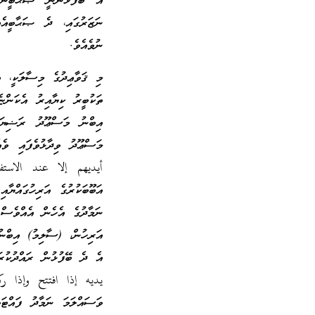
އެ ބޭފުޅުންނީ ޞަޙާބީންކަ
ނަޒަރުގައި، ދެ ޞަޙާބީއެއް
ނުވެއެވެ.
މި ޤަވާޢިދުގެ މިސާލަކީ، އ
ތަކުބީރު ކިޔާއިރު އެކަންޏެ
އިބްނު މަސްޢޫދު ރަޟިޔަﷲ
މަސްޢޫދު ވިދާޅުވެފައ
أيديهم إلا عند الاستفتا
އަބޫބަކުރުގެ އަރިހުގައްޔާ
ނަމާދުގެ އެހެން އެއްވެސް 
އަރިހުން، (ސާލިމު) އިބްނު
އެ ދެ ބޭފުޅުން ރައްދުކު
يديه إذا افتتح وإذا رك
ވަސައްލަމަ ނަމާދު ފައްޓަވ