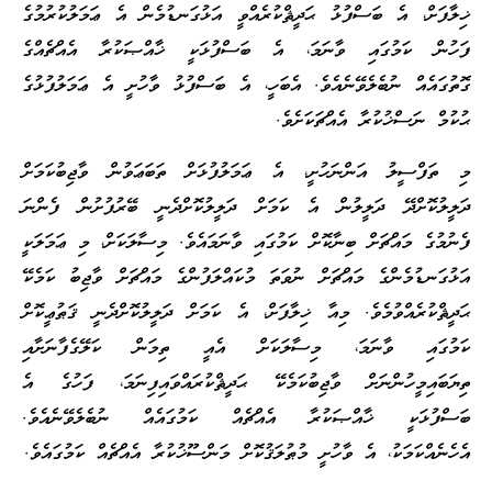
ޚިލާފަށް، އެ ބަސްފުޅު ޙަދީޘްކުރެއްވީ އަޅުގަނޑުމެން އެ ޢަމަލުކުރުމުގެ
ފަހުން ކަމުގައި ވާނަމަ، އެ ބަސްފުޅަކީ ޚާއްޞަކުރާ އެއްޗެއްގެ
ގޮތުގައެއް ނުބެލެވޭނެއެވެ. އެބަހީ، އެ ބަސްފުޅު ވާހުށީ އެ ޢަމަލުފުޅުގެ
ޙުކުމް ނަސްޚުކުރާ އެއްޗަކަށެވެ.
މި ތަފްސީލު އަންނަހުށީ، އެ ޢަމަލުފުޅަށް ތަބަޢަވުން ވާޖިބުކަމަށް
ދަލީލުކޮށްދޭ ދަލީލުން އެ ކަމަށް ދަލީލުކޮށްދެނީ ބޭރުފުށުން ފެންނަ
ފެނުމުގެ މައްޗަށް ބިނާކޮށް ކަމުގައި ވާނަމައެވެ. މިސާލަކަށް، މި ޢަމަލަކީ
އަޅުގަނޑުމެންގެ މައްޗަށް ނުވަތަ މުކައްލަފުންގެ މައްޗަށް ވާޖިބު ކަމެކޭ
ޙަދީޘްކުރެއްވުމެވެ. މިއާ ޚިލާފަށް، އެ ކަމަށް ދަލީލުކޮށްދެނީ ޤަޠުޢީކޮށް
ކަމުގައި ވާނަމަ، މިސާލަކަށް އެއީ ތިމަން ކަލޭގެފާނަށާއި
ތިޔަބައިމީހުންނަށް ވާޖިބުކަމެކޭ ޙަދީޘްކުރައްވައިފިނަމަ، ފަހުގެ އެ
ބަސްފުޅަކީ ޚާއްޞަކުރާ އެއްޗެއް ކަމުގައެއް ނުބެލެވޭނެއެވެ.
އެހެނެއްކަމަކު، އެ ވާހުށީ މުޠުލަޤުކޮށް މަންސޫޚުކުރާ އެއްޗެއް ކަމުގައެވެ.