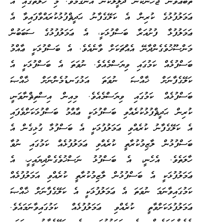
ތަބަޢަވާން ޖެހޭނެކަން ދަލީލަކުން އެނގުމެވެ. މި ހާލަތުގައި އެ
ޢަމަލުފުޅުގެ ކުރިން އެ ކަލޭގެފާނު ޙަދީޘްފުޅުކުރައްވާފައިވާ އެ
ޢަމަލުފުޅާ ފުށުއަރާ ބަސްފުޅަކީ، އެ ޢަމަލުފުޅުގެ ސަބަބުން
މަންސޫޚުވެގެންދާނޭ އެއްޗަކަށް ވާނެއެވެ. އެ ބަސްފުޅަކީ ޢާއްމު
ބަސްފުޅެއް ކަމުގައި ވިޔަސްމެއެވެ. ނުވަތަ އެ ބަސްފުޅަކީ އެ
ކަލޭގެފާނަށް ޚާއްޞަ ނުވަތަ އަޅުގަނޑުމެންނަށް ޚާއްޞަ
ބަސްފުޅެއް ކަމުގައި ވިޔަސްމެއެވެ. މިއިން އިސްތިޘްނާވަނީ،
ކުރިން ޙަދީޘްފުޅުކުރެއްވި ބަސްފުޅަކީ ޢާއްމު ބަސްފުޅަކަށްވެފައި
އެ ކަލޭގެފާނު ކުރެއްވި ޢަމަލުފުޅަކީ އެ ބަސްފުޅާ ގުޅިގެން އެ
ބަސްފުޅުން ލާޒިމުކުރާތީ ކުރެއްވި ޢަމަލުފުޅެއް ކަމުގައި ނުވާ
ހާލަތެވެ. އެހެނީ، އެ ބަސްފުޅު ނަސްޚުވެގެންދިޔައީހީ، އެ
ޢަމަލުފުޅަކީ އެ ބަސްފުޅުން ލާޒިމުކުރާތީ ކުރެއްވި އަމަލުފުޅެއް
ކަމުގައިވާނަމަ ނުވަތަ އެ ޢަމަލުފުޅަކީ އެ ކަލޭގެފާނަށް ޚާއްޞަ
ޢަމަލުފުޅަކަށްވާތީ ކުރެއްވި ޢަމަލުފުޅެއް ކަމުގައިވާނަމައެވެ.