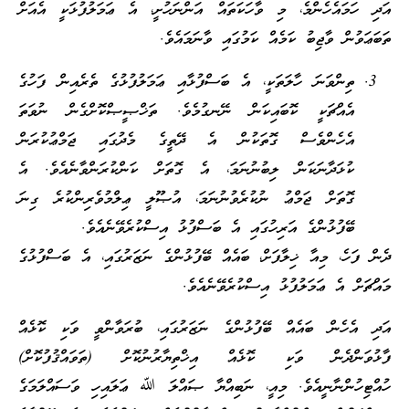
އަދި ހަމައެހެންމެ، މި ވާހަކަތައް އަންނަހުށީ، އެ ޢަމަލުފުޅަކީ އެއަށް
ތަބަޢަވުން ވާޖިބު ކަމެއް ކަމުގައި ވާނަމައެވެ.
ތިންވަނަ ހާލަތަކީ، އެ ބަސްފުޅާއި ޢަމަލުފުޅުގެ ތެރެއިން ފަހުގެ
އެއްޗަކީ ކޮބައިކަން ނޭނގުމެވެ. ތަޚްޞީޞްކޮށްގެން ނުވަތަ
އެހެންވެސް ގޮތަކުން އެ ދޭތީގެ މެދުގައި ޖަމްޢުކުރަން
ކުޅަދާނަކަން ލިބުނުނަމަ، އެ ގޮތަށް ކަންކުރަންވާނެއެވެ. އެ
ގޮތަށް ޖަމްޢު ނުކުރެވުނުނަމަ، އުޞޫލީ ޢިލްމުވެރިންކުރެ ގިނަ
ބޭފުޅުންގެ އަރިހުގައި އެ ބަސްފުޅު އިސްކުރެވޭނެއެވެ.
ދެން ފަހެ، މިއާ ޚިލާފަށް، ބައެއް ބޭފުޅުންގެ ނަޒަރުގައި، އެ ބަސްފުޅުގެ
މައްޗަށް އެ ޢަމަލުފުޅު އިސްކުރެވޭނެއެވެ.
އަދި އެހެން ބައެއް ބޭފުޅުންގެ ނަޒަރުގައި، ބުރަވާންވީ ވަކި ކޮޅެއް
ފާޅުވަންދެން ވަކި ކޮޅެއް އިޚްތިޔާރުނުކޮށް (ތަވައްޤުފުކޮށް)
ހުއްޓިހުންނާނީއެވެ. މިއީ، ނަބިއްޔާ ޞައްލަ ﷲ ޢަލައިހި ވަސައްލަމަގެ