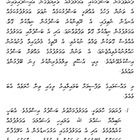
ފަރާތްޕުޅުން ބަސްފުޅަކާއި ޢަމަލުފުޅެއް ވާރިދުވެގެން އައިސްފައިވާއިރު،
އެ ތަނުން ފަހުގެ އެއްޗަކީ ބަސްފުޅުކަމެއް ނުވަތަ ޢަމަލުފުޅުކަމެއް
އެނގެން ނެތިފައި، އެ ދޭތިންކުރެ ބަސްފުޅުން ނިޔާކުރާ ގޮތް،
ޢަމަލުފުޅުން ނިޔާކުރާ ގޮތާ ތަފާތުވާނަމަ، އަދި އެ ބަސްފުޅާއި ޢަމަލުފުޅު
އެއްވެސް ގޮތަކުން ޖަމްޢު ނުކުރެވި، އެ ދޭތީގެ މެދުގައިވާ ފުށުއެރުން
ހައްލުނުކުރެވިއްޖެނަމަ، އެ ތަނުން ޢަމަލުފުޅުގެ މައްޗަށް ބަސްފުޅު
އިސްކުރެވޭނެއެވެ. މިއީ، އުޞޫލީ ޢިލްމުވެރިންކުރެ ގިނަ ބޭފުޅުންގެ
ރައުޔެވެ.
މި މައްސަލައިގެ ތަފްސީލަށް ބަލައިލާއިރު މީގައި ތިން ހާލަތެއް އެބަ
ވެއެވެ.
ފުރަތަމަ ހާލަތަކީ، ޢަމަލުފުޅަށްވުރެ ބަސްފުޅު އިސްވުމެވެ. އެބަހީ،
ނަބިއްޔާ ޞައްލަ ﷲ ޢަލައިހި ވަސައްލަމަ ޢަމަލުފުޅެއް
ކުރެއްވުމެވެ. އަދި އެ ޢަމަލުފުޅުގައި އަޅުގަނޑުމެން އެ ކަލޭގެފާނާ