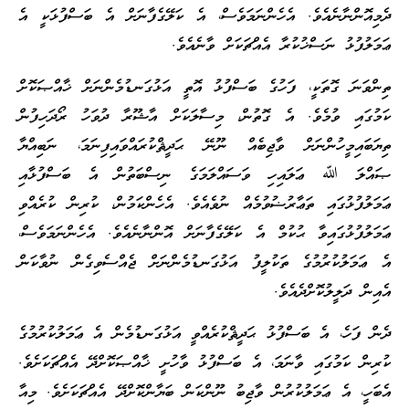
ދެމިއޮންނާނެއެވެ. އެހެންނަމަވެސް، އެ ކަލޭގެފާނަށް އެ ބަސްފުޅަކީ އެ
ޢަމަލުފުޅު ނަސްޚުކުރާ އެއްޗަކަށް ވާނެއެވެ.
ތިންވަނަ ގޮތަކީ، ފަހުގެ ބަސްފުޅު އޮތީ އަޅުގަނޑުމެންނަށް ޚާއްޞަކޮށް
ކަމުގައި ވުމެވެ. އެ ގޮތުން، މިސާލަކަށް އާޝޫރާ ދުވަހު ރޯދަހިފުން
ތިޔަބައިމީހުންނަށް ވާޖިބެއް ނޫނޭ ޙަދީޘްކުރައްވައިފިނަމަ، ނަބިއްޔާ
ޞައްލަ ﷲ ޢަލައިހި ވަސައްލަމަގެ ނިސްބަތުން އެ ބަސްފުޅާއި
ޢަމަލުފުޅުގައި ތަޢާރުޟުވުމެއް ނުވެއެވެ. އެހެންކަމުން، ކުރިން ކުރެއްވި
ޢަމަލުފުޅުގައިވާ ޙުކުމް އެ ކަލޭގެފާނަށް އޮންނާނެއެވެ. އެހެންނަމަވެސް،
އެ ޢަމަލުކުރުމުގެ ތަކުލީފު އަޅުގަނޑުމެންނަށް ޖެއްސެވިގެން ނުވާކަން
އެއިން ދަލީލުކޮށްދެއެވެ.
ދެން ފަހެ، އެ ބަސްފުޅު ޙަދީޘްކުރެއްވީ އަޅުގަނޑުމެން އެ ޢަމަލުކުރުމުގެ
ކުރިން ކަމުގައި ވާނަމަ، އެ ބަސްފުޅު ވާހުށީ ޚާއްޞަކޮށްދޭ އެއްޗަކަށެވެ.
އެބަހީ، އެ ޢަމަލުކުރުން ވާޖިބު ނޫންކަން ބަޔާންކޮށްދޭ އެއްޗަކަށެވެ. މިއާ