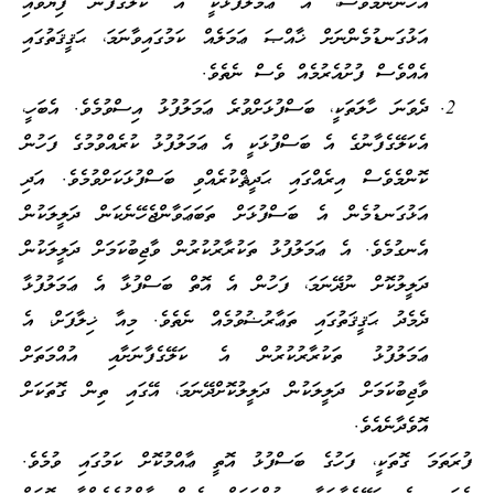
އެހެންނަމަވެސް، އެ ޢަމަލުފުޅަކީ އެ ކަލޭގެފާނު ފިޔަވައި
އަޅުގަނޑުމެންނަށް ޚާއްޞަ ޢަމަލެއް ކަމުގައިވާނަމަ، ޙަޤީޤަތުގައި
އެއްވެސް ފުށުއެރުމެއް ވެސް ނެތެވެ.
ދެވަނަ ހާލަތަކީ، ބަސްފުޅަށްވުރެ ޢަމަލުފުޅު އިސްވުމެވެ. އެބަހީ،
އެކަލޭގެފާނުގެ އެ ބަސްފުޅަކީ އެ ޢަމަލުފުޅު ކުރެއްވުމުގެ ފަހުން
ކޮންމެވެސް އިރެއްގައި ޙަދީޘްކުރެއްވި ބަސްފުޅަކަށްވުމެވެ. އަދި
އަޅުގަނޑުމެން އެ ބަސްފުޅަށް ތަބަޢަވާންޖެހޭނެކަން ދަލީލަކުން
އެނގުމެވެ. އެ ޢަމަލުފުޅު ތަކުރާރުކުރުން ވާޖިބުކަމަށް ދަލީލަކުން
ދަލީލުކޮށް ނުދޭނަމަ، ފަހުން އެ އޮތް ބަސްފުޅާ އެ ޢަމަލުފުޅާ
ދެމެދު ޙަޤީޤަތުގައި ތަޢާރުޟުވުމެއް ނެތެވެ. މިއާ ޚިލާފަށް، އެ
ޢަމަލުފުޅު ތަކުރާރުކުރުން އެ ކަލޭގެފާނަށާއި އުއްމަތަށް
ވާޖިބުކަމަށް ދަލީލަކުން ދަލީލުކޮށްދޭނަމަ، އޭގައި ތިން ގޮތަކަށް
އޮވެދާނެއެވެ.
ފުރަތަމަ ގޮތަކީ، ފަހުގެ ބަސްފުޅު އޮތީ ޢާއްމުކޮށް ކަމުގައި ވުމެވެ.