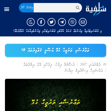
އިތުރަށް ހޯދާ
މި ވެބްސައިޓުގައިވާ ލިޔުންތައް ނަކަލު ކުރާނަމަ މި ވެބްސައިޓަށާއި ލިޔުންތެރިއާއަށް ހަވާލާދެއްވާ!
ތަޢާރުޟާއި ތަރުޖީޙާ ގުޅޭ އުޞޫލީ ޤަވާޢިދުތައް 18
10 ފެބްރުއަރީ 2017
/
އުޞޫލުލް ފިޤުހު
,
ފިޤުހާއި އޭގެ ޢިލްމުތައް
/
އައްޝައިޚް އިސްމާޢީލް ރިޔާޟް