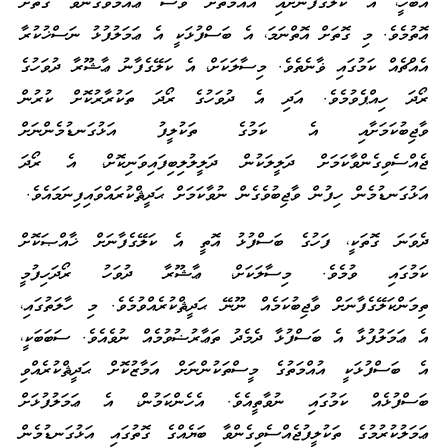
އެބަހީ، އެ ކަލޭގެފާނަށާއި އުއްމަތަށް ވެސް ޢާއްމުވެގެންވާ ގޮތަށް
އޮތުމެވެ. މި ގޮތަށް އޮތްނަމަ، އެ ބަސްފުޅަކީ އެ ޢަމަލުފުޅު ނަސްޚުކުރާ
އެއްޗެއް ކަމުގައި ޥާނެތެވެ. މިސާލަކަށް، އެ ކަލޭގެފާނު ޢާޝޫރާ ދުވަހުގެ
ރޯދަ ހިއްޕެވުމެވެ. އަދި އެ ދުވަހުގެ ރޯދަ ތަކުރާރުކޮށް ކުރުން
ވާޖިބުކަމަށާއި އެ ކަމުގެ ތަކުލީފު އަޅުގަނޑުމެންނަށް
ޖެއްސެވިގެންވާކަމަށް ދަލީލަކުން ދަލީލުލިބިފައިވަނިކޮށް، އެ ރޯދަ
އަޅުގަނޑުމެން ހިފުން ވާޖިބުވެގެން ނުވާކަމަށް ޙަދީޘްކުރައްވައިފިނަމައެވެ.
ދެވަނަ ގޮތަކީ، ފަހުގެ ބަސްފުޅު އޮތީ އެ ކަލޭގެފާނަށް ޚާއްޞަކޮށް
ކަމުގައި ވުމެވެ. މިސާލަކަށް، ޢާޝޫރާ ދުވަހު ރޯދަހިފުމީ
ތިމަންކަލޭގެފާނަށް ވާޖިބުކަމެއް ނޫނޭ ޙަދީޘްކުރެއްވުމެވެ. މި ހާލަތުގައި،
އެ ޢަމަލުފުޅާ އެ ބަސްފުޅާ ދެމެދު ތަޢާރުޟުވުމެއް ނުވެއެވެ. ސަބަބަކީ،
އެ ބަސްފުޅަކީ އުއްމަތުގެ މީސްތަކުންނަށް އަމާޒުކޮށް ޙަދީޘްކުރެއްވި
ބަސްފުޅެއް ކަމުގައި ނުވާތީއެވެ. އެހެންކަމުން، އެ ޢަމަލުފުޅަށް
ޢަމަލުކުރުމުގެ ތަކުލީފުޖެއްސެވިގެންވާ ބަޔެއްގެ ގޮތުގައި އަޅުގަނޑުމެން