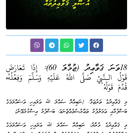
18ވަނަ ޤަވާޢިދު (ޖުމްލަ 60):
إِذَا تَعَارَضَ
قَوْلُ الـنَّبِيِّ صَلَّى اللهُ عَلَيْهِ وَسَلَّمَ وَفِعْلُهُ،
قُدِّمَ قَوْلُهُ
މި ޤަވާޢިދުގެ ތަރުޖަމާ: {ނަބިއްޔާ ޞައްލަ ﷲ ޢަލައިހި ވަސައްލަމަގެ
ބަސްފުޅާއި ޢަމަލުފުޅު ތަޢާރުޟުވެއްޖެނަމަ، ބަސްފުޅު އިސްކުރެވޭނެ}
މި ޤަވާޢިދުގެ މުރާދު: ނަބިއްޔާ ޞައްލަ ﷲ ޢަލައިހި ވަސައްލަމަގެ