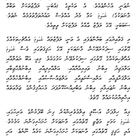
ނުވަނީ އެހެންވެއެވެ. އެ ތަކެތީގެ (އެބަހީ، ލަފްޒުތަކަށް ތަބާވާ
މާނަތަކުގެ) عُمُومُ ކަމާ މެދު އެއްވެސް ރައުޔުތަފާތުވުމެއް ނެތެވެ.
ސަބަބަކީ، އޭގެ ލަފްޒު ޢާއްމު ލަފްޒަކަށް ވީތީއެވެ.
މި ޤަވާޢިދުގައި ބަޔާންވެފައި އެ ވަނީ، ލަފްޒުތައް عُمُومُ އެއްޗެހިތަކެއްގެ
ގޮތުގައި ސިފަކުރެވޭހެން، މާނަތަކަކީ އޭގެ ޙަޤީޤަތުގައި ވެސް عُمُومُ
އެއްޗެހިތަކެއްގެ ގޮތުގައި ސިފަކުރެވޭނެ ކަމުގައެވެ. މިއީ، އަބޫ ޔަޢުލާއާއި
އަލްމަޖިދު އިބްނު ތައިމިއްޔާއާއި، އަލްއާމިދީއާއި އިބްނުލްޙާޖިބާއި
އަލްޤަރާފީއާއި އަލްއިސްނަވީއާއި އަލްޖައްޞާޞުއާއި އިބްނުލްހުމާމާއި
އިބްނު ނުޖައިމާއި އިބްނު ޢަބްދިއްޝަކޫރުފަދަ މުޙައްޤިޤުންގެ ޖަމާޢަތެއް
އިޚްތިޔާރުކުރައްވާ ގޮތެވެ.
މިއާ ޚިލާފަށް، އުޞޫލީ ޢިލްމުވެރިންކުރެ ގިނަ ބޭފުޅުންގެ އަރިހުގައި،
عُمُومُ ކަމަކީ މަޖާޒީ ގޮތެއްގައި މާނަތަކަށް ހުށަހެޅިގަންނަ ކަމެކެވެ.
އެއީ ޙަޤީޤީ ގޮތެއްގައި މާނަތަކަށް ހުށަހެޅިގަންނަ ކަމެއް ނޫނެވެ. އަދި