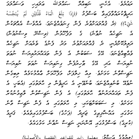
ރައުޔެވެ. އެހެނީ، ނަބިއްޔާ ޞައްލަﷲ ޢަލައިހި ވަސައްލަމަ
ޙަދީޘްކުރައްވާފައިވާ ބަސްފުޅު ((إِذَا بَلَغَ الْمَاءُ قُلَّتَيْنِ لَمْ يُنَجِّسْهُ
شَيْءٌ)) (ދެ ޤުއްލައަށްވުރެ ފެން ގިނަވެއްޖެނަމަ، އެއްވެސް އެއްޗަކުން
އެ ނަޖިހެއް ނުވާނެ) ގެ މަފްހޫމުން (ވިސްނޭ ވިސްނުމުން)
ދަލީލުކޮށްދެނީ، ދެ ޤުއްލައަށްވުރެ މަދު ފެނުގެ ތެރެއަށް ނަޖިހެއް
ވެއްޓިއްޖެނަމަ، އޭގެ ސަބަބުން އެ ފެން ތަޣައްޔަރުވިޔަސް ނުވަތަ
ނުވިޔަސް، އަދި އޭގެ ޠާހިރުފެން ގިނަވިޔަސް ނުވަތަ ނުވިޔަސް
ނަޖިސްވާނެ ކަމަށެވެ. މިއާ ޚިލާފަށް، މަފްހޫމަށް ޢާއްމުކަމެއް ލިބިގެން
ނުވެއޭ ބުނެވިއްޖެނަމަ، ބުނެވޭނީ އެ ޙަދީޘުން މި ޙާލަތުގައި (އެބަހީ، އެ
ފެން ތަޣައްޔަރުނުވާ ޙާލަތުގައި) އެ ފެން ނަޖިސްވުން ލާޒިމުނުކުރާ
ކަމަށެވެ. މި ސަބަބަށްޓަކައި، މި ޙާލަތުގައި އެ ފެން ނަޖިސް ވާނެ
ކަމުގައި އައްޝާފިޢީގެ ޖަދީދު (ފަހުގެ) ބަސްފުޅުގައިވެއެވެ. ޤަދީމު
(ކުރީގެ) ބަސްފުޅުގައި އޮންނަނީ ނަޖިސް ނުވާނެ ކަމުގައެވެ.
{ލިޔުމުގެ އަޞްލު: معلمة زايد للقواعد الفقهية والأصولية}