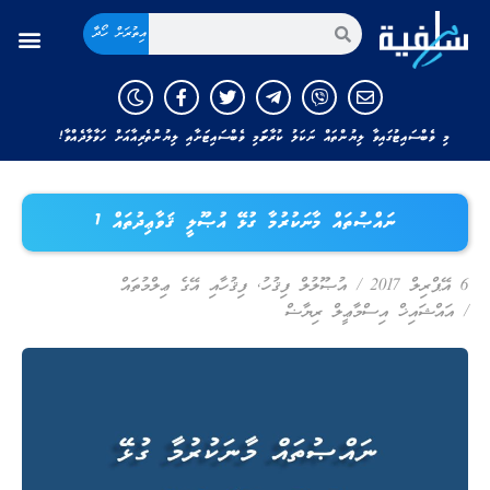
އިތުރަށް ހޯދާ
މި ވެބްސައިޓުގައިވާ ލިޔުންތައް ނަކަލު ކުރާނަމަ މި ވެބްސައިޓަށާއި ލިޔުންތެރިއާއަށް ހަވާލާދެއްވާ!
ނައްޞުތައް މާނަކުރުމާ ގުޅޭ އުޞޫލީ ޤަވާޢިދުތައް 1
6 އޭޕްރިލް 2017
/
އުޞޫލުލް ފިޤުހު
,
ފިޤުހާއި އޭގެ ޢިލްމުތައް
/
އައްޝައިޚް އިސްމާޢީލް ރިޔާޟް