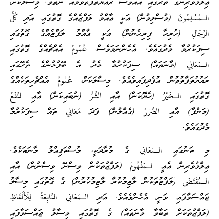
ޢިލްމުވެރިންގެ ތެރޭގައި އެއްވެސް ރައުޔުތަފާތުވުމެއް ނެތެވެ. މިސާލަކަށް،
الـمُسْلِمُونَ (މުސްލިމުން) އަކީ ޢާއްމު ލަފްޒެއްގެ ގޮތުގައި، އަދި كُلُّ
الرِّجَالِ (ހުރިހާ ފިރިހެނުން) އަކީ ޢާއްމު ލަފްޒެއްގެ ގޮތުގައި
ސިފަކުރުމާ މެދުގައެވެ. އެހެންނަމަވެސް، عُمُومُ އެއްޗެއްގެ ގޮތުގައި
الـمَعَانِي (މާނަތައް) ސިފަކުރުމާ މެދު އެ ބޭފުޅުންގެ ތެރޭގައި
ރައުޔުތަފާތުވުން އުފެދިފައިވެއެވެ. މިސާލަކަށް، عُمُومُ އެއްޗެހިތަކެއްގެ
ގޮތުގައި الـخَيْرُ (ހެޔޮކަން) އާއި الشَّرُّ (ނުބައިކަން) އާއި النَّفَعُ
(މަންފާ) އާއި الضَّرَرُ (ގެއްލުން) ފަދަ مَعَانِي ތައް ސިފަކުރުމާ
މެދުގައެވެ.
މި ތަނުގައި الـمَعَانِي ގެ މުރާދަކީ، މުސްތަޤިއްލު މާނަތަކެވެ.
ޢިލްމުވެރިން އެއީ الـمَفْهُومُ (ލަފްޒުތަކުން ވިސްނޭ ވިސްނުން) އާއި
الـمُقْتَضَى (ލަފްޒުތަކުން ލާޒިމުކުރާ ލާޒިމުކުރުން) ގެ ގޮތުގައި މިސާލު
ޖައްސަވާފައި ވަނީ އެހެންވެއެވެ. އަދި الـمَعَانِي التَّابِعَةُ لِلْأَلْفَاظِ
(ލަފްޒުތަކަށް ތަބާވާ މާނަތައް) ގެ ގޮތުގައި މިސާލު ޖައްސަވާފައި