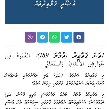
1ވަނަ ޤަވާޢިދު (ޖުމްލަ 189):
ا
لعُمُومُ مِن
عَوَارِضِ الأَلْفَاظِ وَالـمَعَانِي
މި ޤަވާޢިދުގެ ތަރުޖަމާ: {عُمُومُ އަކީ، ލަފްޒުތަކާއި މާނަތަކަށް
ހުށަހެޅިގަންނަ ކަންތައްތަކުގެ ތެރޭގައި ހިމެނޭ ކަމެއް}
މި ޤަވާޢިދުގެ މުރާދު: ބައެއް ލަފްޒުތަކަކީ ޙަޤީޤީ ގޮތުން عُمُومُ
(ޢާއްމުކަން) އެކުލެވިގެންވާ އެއްޗެއްގެ ގޮތުގައި ސިފަކުރުމާ މެދު އުޞޫލީ