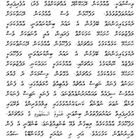
ވިސްނުމަކީ، ޢާއްމުކަން ދޭހަކޮށްދޭ އެއްޗަކަށްވުމާ މެދު) އުފެދިފައިވާ
ރައުޔުތަފާތުވުމެވެ. މަފްހޫމުން ވެސް ޢާއްމުކަން ދޭހަވާކަމަށް
ދެކެވަޑައިގަންނަވާ ބޭފުޅުން، އެ ރައުޔު ބިނާކުރައްވަނީ، ޢާއްމުކަމަކީ
ލަފްޒުތަކަށް ހުށަހެޅޭ ކަމަކަށްވާ ފަދައިން، އެއީ މާނަތަކަށް ވެސް
ހުށަހެޅޭ ކަމެއްކަމުގެ މައްޗަށެވެ. މަފްހޫމުން ޢާއްމުކަން ދޭހަނުވާކަމަށް
ދެކެވަޑައިގަންނަވާ ބޭފުޅުން، އެ ރައުޔު ބިނާކުރައްވަނީ، މަފްހޫމަކީ
ލަފްޒެއް ނޫންކަމުގެ މައްޗަށާއި، ޢާއްމުކަމަކީ ހަމައެކަނި ލަފްޒުތަކަށް
ހުށަހެޅޭ ކަމެއްކަމުގެ މައްޗަށެވެ. އެގޮތުން، މިސާލަކަށް، ދެ ޤުއްލަ
ހަމަނުވާ ފެނަށް ނަޖިސް އެއްޗެއް ވެއްޓިއްޖެ ޙާލަތެއްގައި، އެ ފެނުގެ
އެއްވެސް ސިފައެއް ތަޣައްޔަރުނުވެއްޖެނަމަ، އެ ފެނަކީ ނަޖިސް ފެނަކަށް
ވާނެތޯ ނުވަތަ ނުވާނެތޯ ކަނޑައެޅުއްވުމުގައި ޢިލްމުވެރިންގެ ތެރޭގައި
އުފެދިފައިވާ ރައުޔުތަފާތުވުން ބިނާވަނީ عُمُومُ الـمَفْهُومِ ގެ މައްޗަށެވެ.
މަފްހޫމަށް ޢާއްމުކަމެއް ލިބިގެން ވެއޭ ބުނެވިއްޖެނަމަ، ބުނެވޭނީ އެ ފެން
ޠާހިރުނުވާނެ ކަމުގައެވެ. އަދި މި ރައުޔަކީ ފާޅުކަންބޮޑު ޞައްޙަ