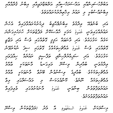
އަބުލްޙުސައިންއާއި އައްސަރަޚްސީއާއި އަލްބަޒްދަވީއާއި އިބްނު ޤުދާމާއާއި
އިބްނުއްސުބުކީ މި ރައުޔު އިޚްތިޔާރުކުރައްވަތެވެ.
އަދި ބުނެވެއޭ ވިދާޅުވެ އިބްނުލްޙާޖިބު ޛިކުރުކުރައްވާފައިވާ އެހެން
ރައުޔެއްގައިވަނީ، عُمُومُ ކަމަކީ ޚާއްޞަކޮށް ލަފްޒުތަކަށް ހުށަހެޅިގަންނަ
ކަމެއް ކަމުގައެވެ. އަދި މާނަތައް ޙަޤީޤީ ގޮތެއްގައި ވެސް އަދި މަޖާޒީ
ގޮތެއްގައި ވެސް عُمُومُ އެއްޗެހިތަކެއްގެ ގޮތުގައި ސިފަ ނުކުރެވޭނެ
ކަމުގައެވެ. އަދި ޞަފިއްޔުލްހިންދީ ތަފްޞީލީ ރައުޔެއް ހިއްޕަވައި
ވިދާޅުވަނީ، ބުއްދިން ވިސްނޭ މައިގަނޑު މާނަތަކަކީ ޢާއްމު
އެއްޗެހިތަކެކެވެ. ބުއްދީގެ ވިސްނުމުން ބޭރުވާ މާނަތަކަކީ ޢާއްމު
އެއްޗެހިތަކެއް ނޫނެވެ. ކޮންމެއަކަސް، މި މައްސަލާގައި މިވާ
ރައުޔުތަފާތުވުން ބިނާވަނީ، عُمُومُ މާނަކުރުމުގައި ވެވިފައިވާ
ރައުޔުތަފާތުވުމަށެވެ.
މިސާލަކަށް، عُمُومُ الـمَفْهُومِ އާ މެދު (ލަފްޒުތަކުން ވިސްނޭ