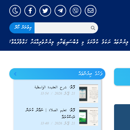
އިތުރަށް ހޯދާ
ލިޔުންތައް ނަކަލު ކުރާނަމަ މި ވެބްސައިޓަށާއި ލިޔުންތެރިއާއަށް ހަވާލާދެއްވާ!
ފަހުގެ ލިޔުންތައް
ފޮތް: شرح العقيدة الواسطية
21 ޖޫން 2026
13:54
ފޮތް: تعليم الصلاة | ނަމާދު ކުރަން
ދަސްކުރަމާ
21 ޖޫން 2026
13:40