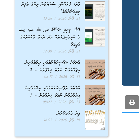
ފޮތް: ޤުރުއާނާއި ސުންނަތުން ތިބާގެ ޢަޤީދާ
ލިބިގަންނާށެވެ!
21 ޖޫން 2026
13:28
ފޮތް: ކީރިތި ރަސޫލާ صلى الله عليه وسلم
ގެ ކައިވެނިފުޅުތަކާ މެދު ދެކެވޭ ވާހަކަތަކުގެ
ޙަޤީޤަތް
21 ޖޫން 2026
12:39
އާޔަތެއް ތަފްސީރުކުރުމުގައި ޢިލްމުވެރިން
އިޖްމާޢުވުން ނުވަތަ ޚިލާފުވުން – 2
31 މާޗް 2026
08:17
އާޔަތެއް ތަފްސީރުކުރުމުގައި ޢިލްމުވެރިން
އިޖްމާޢުވުން ނުވަތަ ޚިލާފުވުން – 1
25 މާޗް 2026
08:22
ޢީދު ފާހަގަކުރުން
19 މާޗް 2026
16:23