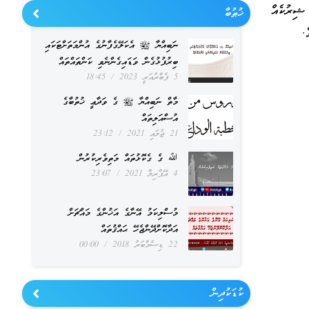
ޝިރުކެއް
ޚުޠުބާ
.
ނަބިއްޔާ ﷺ އެކަލޭގެފާނުގެ އުންމަތަށްޓަކައި
ބިރުފުޅުގެން ވަޑައިގެންނެވި ކަންތައްތައް
5 ފެބްރުއަރީ 2023
18:45
މާތް ނަބިއްޔާ ﷺ ގެ ވަދާޢީ ޚުތުބާގެ
އުސްއަލިތައް
21 ޖުލައި 2021
23:12
ﷲ ގެ ގެކޮޅުތައް މަތިވެރިކުރުން
4 އޭޕްރިލް 2021
23:07
މުސްލިކަމު އޭނާގެ އަޚުންގެ މައްޗަށް
އަދާކޮށްދޭންޖެހޭ ޙައްޤުތައް
22 ޑިސެމްބަރު 2018
00:00
ކުޑަކުދިން