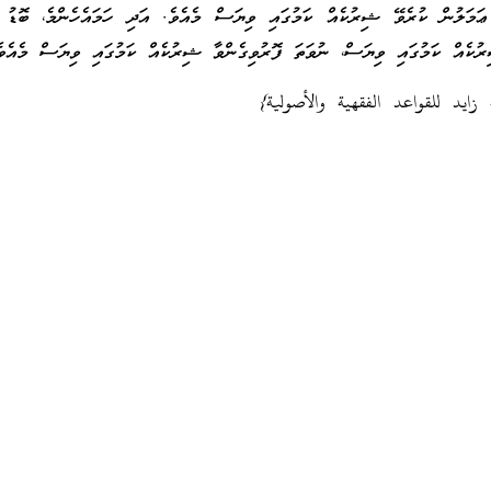
ޢަމަލުން ކުރެވޭ ޝިރުކެއް ކަމުގައި ވިޔަސް މެއެވެ. އަދި ހަމައެހެންމެ، ބޮޑު 
ުކެއް ކަމުގައި ވިޔަސް، ނުވަތަ ފޮރުވިގެންވާ ޝިރުކެއް ކަމުގައި ވިޔަސް މެއެވެ
 زايد للقواعد الفقهية والأصولية}