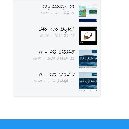
ފޮތް: ރިޒްޤުދެއްވާ އިލާހު
21 ޖޫން 2021
18:09
ކުޑަކުދިންގެ ވާހަކަ: ލަކުނު
25 މާޗް 2021
08:26
މޫސާގެފާނުގެ ވާހަކަ – 44
22 ނޮވެމްބަރު 2020
00:00
މޫސާގެފާނުގެ ވާހަކަ – 43
20 ނޮވެމްބަރު 2020
00:00