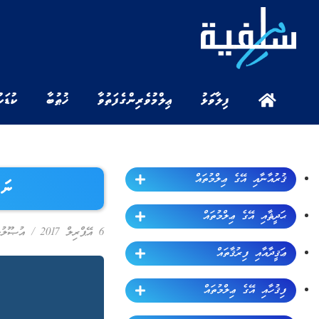
ފިލާވަޅު
ޢިލްމުވެރިންގެ ފަތުވާ
ޚުޠުބާ
ކުޑަކ
ޤުރުއާނާއި އޭގެ ޢިލްމުތައް
ނައ
ޙަދީޘާއި އޭގެ ޢިލްމުތައް
6 އޭޕްރިލް 2017
/
އުޞޫލުލ
ޢަޤީދާއާއި ފިރުޤާތައް
ފިޤުހާއި އޭގެ ޢިލްމުތައް