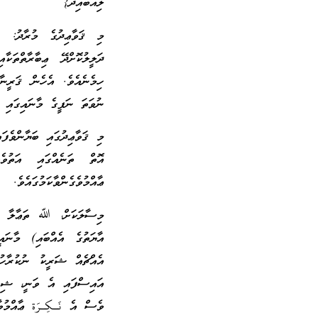
ލިއްބައިދޭ}
މި ޤަވާޢިދުގެ މުރާދު: ޢާ
ދަލީލުކޮށްދޭ ޢިބާރާތްތަކާ
ހިމެނެއެވެ. އެހެން ޤަރީނާ
ނުވަތަ ނަފީގެ މާނައިގައި އ
މި ޤަވާޢިދުގައި ބަޔާންވެފަ
އޮތް ތަނެއްގައި އަތުވ
ޢާއްމުވެގެންވާކަމުގައެވެ.
އާޔަތުގެ އެއްބައި) މާނަ
އެއްޗެއް ޝަރީކު ނުކުރާހުށ
އައިސްފައި އެ ވަނީ، ޝިރުކ
ވެސް އެ نَـكِـرَة ޢާއްމުވ