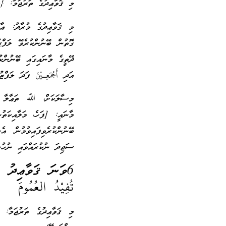
މި ޤަވާޢިދުގެ ތަރުޖަމާ: {ކ
މި ޤަވާޢިދުގެ މުރާދު: ޢާއްމ
ގޮތުން ބޭނުންކުރެވޭ ލަފްޒު
ދޭތީގެ މާނައިގައި ބޭނުންކުރެވ
އަދި أَجْمَعِـيْنَ ފަދަ ލަފްޒު
މާނައީ: [ފަހެ، މަލާއިކަތުނ
ބޭނުންކުރެވިފައިވުމުން އ
ސަޖިދަ ނުކުރައްވައި ނުހުން
6ވަނަ ޤަވާޢިދު (ޖުމްލަ 189):
تُفِيْدُ العُمُومَ
މި ޤަވާޢިދުގެ ތަރުޖަމާ: 