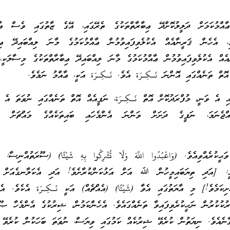
އްމުކަމަށް ދަލީލުކޮށްދޭ ޢިބާރާތްތަކުގެ ތެރޭގައި، އޭގެ ޒާތުގައި ވެސް ޢާއް
އި، އެހެން ޤަރީނާއެއް އެކުލެވިފައިވުމުން ޢާއްމުކަމުގެ މާނަ ލިއްބައިދޭ ޢިބ
އެއް އެކުލެވިފައިވުމުން ޢާއްމުކަމުގެ މާނަ ލިއްބައިދޭ ޢިބާރާތްތަކުގެ މިސާލަކީ،
ޮތް ތަނެއްގައި އޮންނަ نَـكِـرَة އެވެ. نَـكِـرَة އަކީ، ޢާއްމު ނަމެވެ.
އި އެ ވަނީ، މުފްރަދުކޮށް އޮތް نَـكِـرَة، ނަފީއެއް އޮތް ތަނެއްގައި ނުވަތަ އެ މ
ެއްޖެނަމަ، ނަފީގެ ދަށަށް ވަންނަ އެންމެހައި ބައިތަކެއްގެ މައްޗަށް 
އީ: [އަދި ތިޔަބައިމީހުން ﷲ އަށް އަޅުކަންކުރާށެވެ! އަދި އެކަލާނގެއަށް 
ިކަމެވެ!] މި އާޔަތުގައި އެވާ (شَيْئًا) (އެއްޗެއް) އަކީ نَـكِـرَة އެކެވެ. އެ 
ުކުރުން ނަހީކުރެވިފައިވާ ތަނެއްގައެވެ. އެހެންކަމުން، ޝިރުކުގެ އެންމެހާ ޞޫރ
ާނެއެވެ. ނިޔަތުން ކުރެވޭ ޝިރުކެއް ކަމުގައި ވިޔަސް، ނުވަތަ ބަހަކުން ކުރެވޭ