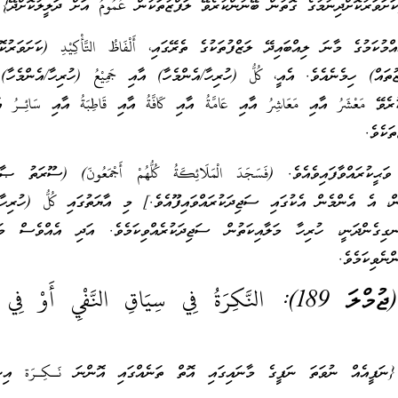
ަށަވަރުކޮށްދިނުމުގެ ގޮތުން ބޭނުންކުރެވޭ ލަފްޒުތަކުން عُمُومُ އަށް ދަލީލުކޮށްދޭ}
ުކަމުގެ މާނަ ލިއްބައިދޭ ލަޒްފުތަކުގެ ތެރޭގައި، أَلْفَاظُ التَّأْكِيْدِ (ކަށަވަރުކޮ
ތައް) ހިމެނެއެވެ. އެއީ، كُلُّ (ހުރިހާ/އެންމެހާ) އާއި جَمِيْعُ (ހުރިހާ/އެންމެހާ
ޭ مَعْشَرُ އާއި مَعَاشِرُ އާއި عَامَّةُ އާއި كَافَّةُ އާއި قَاطِبَةُ އާއި سَائِـرُ އާއ
ތަކެވެ.
ް، އެ އެންމެން އެކުގައި ސަޖިދަކުރައްވައިފޫއެވެ.] މި އާޔަތުގައި كُلُّ (ހުރިހާ/
ެނގިގެންދަނީ، ހުރިހާ މަލާއިކަތުން ސަޖިދަކުރެއްވިކަމެވެ. އަދި އެއްވެސް މަލާ
ނެވިކަމެވެ.
النَّكِرَةُ فِي سِيَاقِ النَّفْيِ أَوْ فِي م
{ނަފީއެއް ނުވަތަ ނަފީގެ މާނައިގައި އޮތް ތަނެއްގައި އޮންނަ نَـكِـرَة އިން