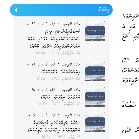
ފިލާވަޅު
ށްދިނުމުގެ
مادة التوحيد ٦ (ف 2 ، د 12 –
) އަދި އެ
ކަނޑައެޅިގެން ވަކި މީހަކީ
ި أَجْمَعُ
ސުވަރުގެވަންތަވެރިއެއް ކަމުގައި ނުވަތަ
ނަރަކަވަންތަވެރިއެއް ކަމުގައި ބުނުން)
30 ނޮވެމްބަރު 2024
02:00
މިސާލަކަށް، ﷲ ތަޢާލާ ވަޙީކުރައްވާފައިވެއެވެ. (فَسَجَدَ الْمَلَائِكَةُ كُلُّهُمْ أَجْمَعُونَ) (ސޫރަތު ޞާދު: 73)
مادة التوحيد ٦ (ف 2 ، د 11 –
އެންމެހާ)
ޤިޔާމަތްދުވަހުގެ ކަންތައްތައް)
28 ފެބްރުއަރީ 2023
17:02
އިކަތަކު
مادة التوحيد ٦ (ف 2 ، د 10 –
ކަށްވަޅުގެ ނިޢުމަތާއި ޢަޛާބު)
َعْنَاهُ
17 އޮކްޓޯބަރު 2022
14:37
مادة التوحيد ٦ (ف 2 ، د 9 –
ޞައްޙަ ޙަދީޘްތަކުގައި ވާރިދުފައިވާ
 عُمُومُ
ކަންތައްތަކަށް އީމާންވުމުގެ ވާޖިބުކަން)
31 ޖުލައި 2022
10:24