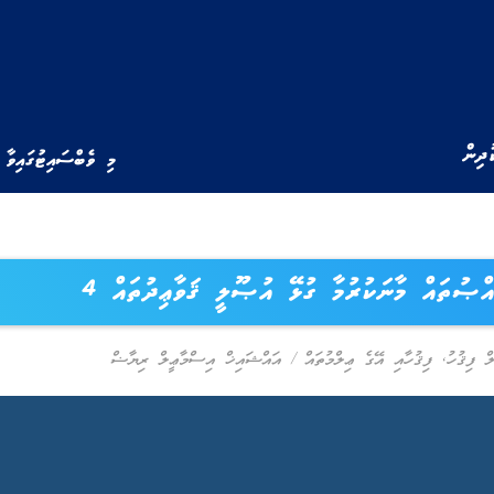
ުދިން
މި ވެބްސައިޓުގައިވާ 
ްޞުތައް މާނަކުރުމާ ގުޅޭ އުޞޫލީ ޤަވާޢިދުތައް 4
ް ފިޤުހު
,
ފިޤުހާއި އޭގެ ޢިލްމުތައް
/
އައްޝައިޚް އިސްމާޢީލް ރިޔާޟް