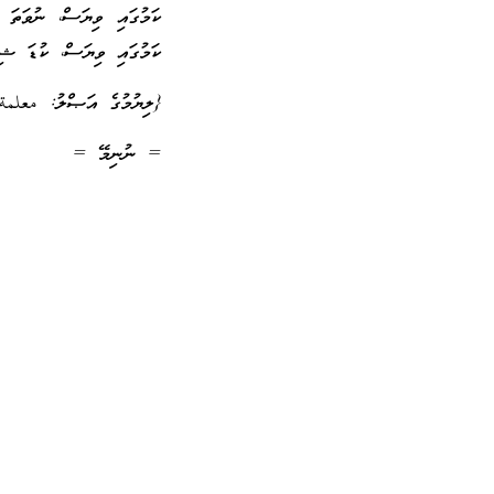
ކަމުގައި ވިޔަސް، ނުވަތަ 
ކަމުގައި ވިޔަސް، ކުޑަ ޝިރ
{ލިޔުމުގެ އަޞްލު: معلمة
= ނުނިމޭ =