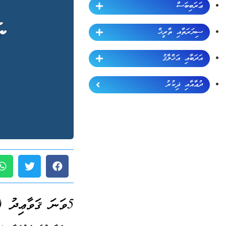
ޢަރަބިބަސް
ސިޔަރަތާއި ތާރީޚް
އަދަބާއި އަޚްލާޤު
ދުޢާއާއި ޛިކުރު
5ވަނަ ޤަވާޢިދު (ޖުމްލަ 189):