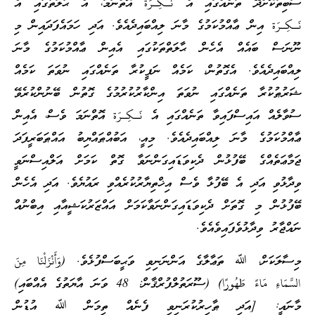
ސާބިތުކޮށްދޭ ތަނެއްގައި އެ نَـكِـرَة އޮތްނަމަ، އެ ޙާލަތުގައި އެ
نَـكِـرَة އިން ޢާއްމުކަމުގެ މާނަ ލިއްބައިދެއެވެ. އަދި ހަމައެފަދައިން މި
ނޫނަސް ބައެއް އެހެން ޙާލަތްތަކުގައި އެއިން ޢާއްމުކަމުގެ މާނަ
ލިއްބައިދެއެވެ. އެގޮތުން، ކަމެއް ނަފީކުރާ ތަނެއްގައި ނުވަތަ ކަމެއް
ޝަރުޠުކުރާ ތަނެއްގައި ނުވަތަ އިންކާރުކުރުމުގެ ގޮތުން ބޭނުންކުރެވޭ
ސުވާލެއް އައިސްފައިވާ ތަނެއްގައި އެ نَـكِـرَة އޮތްނަމަ ވެސް، އެއިން
ޢާއްމުކަމުގެ މާނަ ލިއްބައިދެއެވެ. މިއީ، އަބުއްޠައްޔިބު އައްޠަބަރީފަދަ
ޖަމާޢަތެއްގެ ބޭފުޅުން ދެކިވަޑައިގަންނަވާ ގޮތް ކަމަށް އަލްއިސްނަވީ
ވިދާޅުވި އަދި އެ ބޭފުޅާ ވެސް އިޚްތިޔާރުކުރެއްވި ރައުޔެވެ. އަދި އެހެން
ބޭފުޅުން މި ގޮތަށް ދެކިވަޑައިގަންނަވާކަމަށް އައްޒަރުކަޝީއާއި އިބްނުއް
ނައްޖާރު ވިދާޅުވެފައިވެއެވެ.
މިސާލަކަށް، ﷲ ތަޢާލާގެ އަންނަނިވި ވަޙީބަސްފުޅެވެ. (وَأَنْزَلْنَا مِنَ
السَّمَاءِ مَاءً طَهُورًا) (ސޫރަތުލްފުރްޤާން: 48 ވަނަ އާޔަތުގެ އެއްބައި)
މާނައީ: [އަދި ޠާހިރުކުރަނިވި ފެނެއް ތިމަން ﷲ އުޑުން