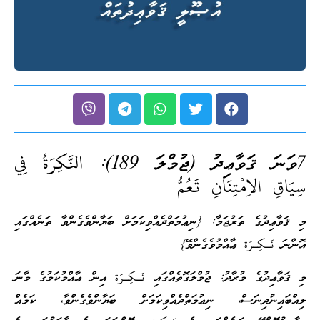
7ވަނަ ޤަވާޢިދު (ޖުމްލަ 189):
النَّكِرَةُ فِي
سِيَاقِ الاِمْتِنَانِ تَعُمُّ
މި ޤަވާޢިދުގެ ތަރުޖަމާ: {ނިޢުމަތްދެއްވިކަމަށް ބަޔާންވެގެންވާ ތަނެއްގައި
އޮންނަ نَـكِـرَة ޢާއްމުވެގެންވޭ}
މި ޤަވާޢިދުގެ މުރާދު: ޖުމްލަގޮތެއްގައި نَـكِـرَة އިން ޢާއްމުކަމުގެ މާނަ
ލިއްބައިނުދިނަސް، ނިޢުމަތްދެއްވިކަމަށް ބަޔާންވެގެންވާ، ކަމެއް