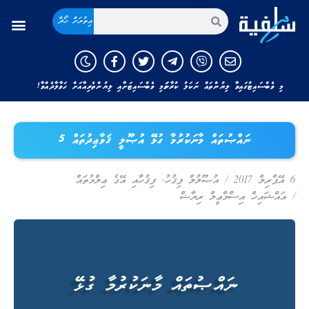
އިތުރަށް ހޯދާ
މި ވެބްސައިޓުގައިވާ ލިޔުންތައް ނަކަލު ކުރާނަމަ މި ވެބްސައިޓަށާއި ލިޔުންތެރިއާއަށް ހަވާލާދެއްވާ!
ނައްޞުތައް މާނަކުރުމާ ގުޅޭ އުޞޫލީ ޤަވާޢިދުތައް 5
6 އޭޕްރިލް 2017
/
އުޞޫލުލް ފިޤުހު
,
ފިޤުހާއި އޭގެ ޢިލްމުތައް
/
އައްޝައިޚް އިސްމާޢީލް ރިޔާޟް