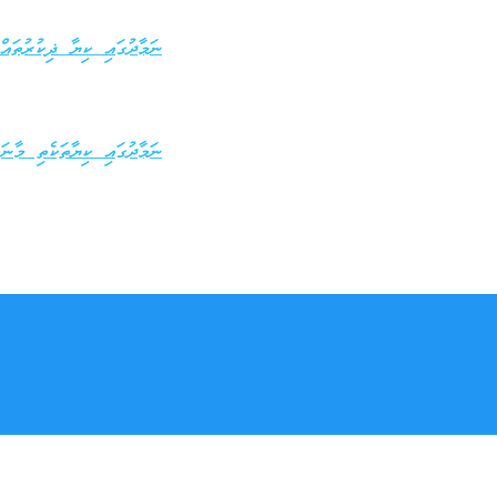
ނަމާދުގައި ކިޔާ ޛިކުރުތައް
ނަމާދުގައި ކިޔާތަކެތި މާނައ