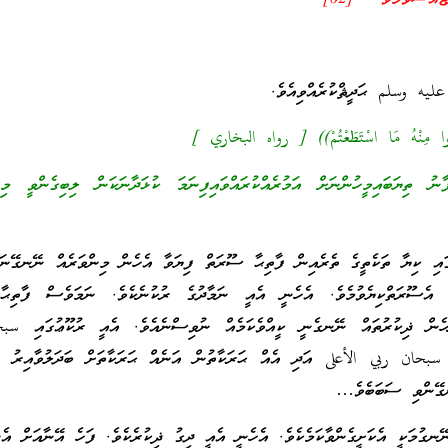
ليه وسلم ޙަދީޘްކުރެއްވިއެވެ.
فَأْتُوا مِنْهُ مَا اسْتَطَعْتُمْ)) [ رواه البخاري ]
ު ތިޔަބައިމީހުންނަށް އަމުރެއްކުރައްވައިފިނަމަ ކުޅަދާނަކަން ލިބިގެންވީ މިނ
ގައި ކިޔާ ތަކެތީގެ ތެރެއިން ފާތިޙާ ސޫރަތް ފިޔަވާ އެހެން މިންވަރެއް ނޭނގޭނަ
ި އެސޫރަތްކިޔެވުމެވެ. އެހެނީ އެއީ ނަމާދުގެ ރުކުނެކެވެ. ނަމަވެސް ފާތިޙ
ހެން ޛިކުރުތައް ނޭނގެނީ ކީއްވެކަމެއް ނުވިސްނެއެވެ. އެއީ ރުކޫޢުގައި س
سبحان ربي الأعلى އަދި އެއް ޙަރަކާތުން އަނެއް ޙަރަކާތަށް ބަދަލުވާއިރު ا
ނގޭންވި ސަބަބެވެ…
ނޭނގުމަކީ އެކަށީގެންވާކަމެކެވެ. އެހެނީ އެއީ ދިގު ޛިކުރެކެވެ. ފަހެ އޭނާއަށް އެ