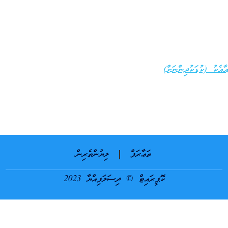
ާއެކު (ކުޑަކުދިންނަށް)
ތަޢާރަފް
ލިޔުންތެރިން
ކޮޕީރައިޓް © ދިސަލަފިއްޔާ 2023