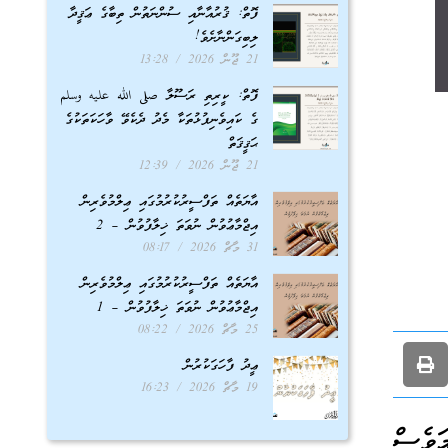
ފޮތް: ޤުރުއާނާއި ސުންނަތުން ތިބާގެ ޢަޤީދާ
ލިބިގަންނާށެވެ!
21 ޖޫން 2026
13:28
ފޮތް: ކީރިތި ރަސޫލާ صلى الله عليه وسلم
ގެ ކައިވެނިފުޅުތަކާ މެދު ދެކެވޭ ވާހަކަތަކުގެ
ޙަޤީޤަތް
21 ޖޫން 2026
12:39
އާޔަތެއް ތަފްސީރުކުރުމުގައި ޢިލްމުވެރިން
އިޖްމާޢުވުން ނުވަތަ ޚިލާފުވުން – 2
31 މާޗް 2026
08:17
އާޔަތެއް ތަފްސީރުކުރުމުގައި ޢިލްމުވެރިން
އިޖްމާޢުވުން ނުވަތަ ޚިލާފުވުން – 1
25 މާޗް 2026
08:22
ޢީދު ފާހަގަކުރުން
19 މާޗް 2026
16:23
ަވެސް