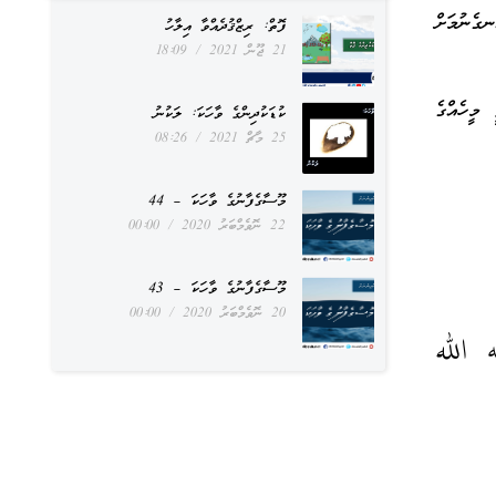
ގެނުމަށް
ފޮތް: ރިޒްޤުދެއްވާ އިލާހު
21 ޖޫން 2021
18:09
 މީހެއްގެ
ކުޑަކުދިންގެ ވާހަކަ: ލަކުނު
25 މާޗް 2021
08:26
މޫސާގެފާނުގެ ވާހަކަ – 44
22 ނޮވެމްބަރު 2020
00:00
މޫސާގެފާނުގެ ވާހަކަ – 43
20 ނޮވެމްބަރު 2020
00:00
 الله