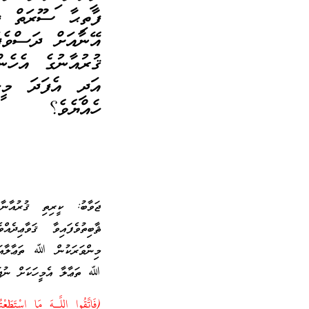
ފާތިޙާ ސޫރަތް ފި
އޭނާއަށް ދަސްވެފ
ޤުރުއާނުގެ އެހެނ
އަދި އެފަދަ މީ
ހެއްޔެވެ؟
ޖަވާބު: ކީރިތި ޤުރުއާ
ޘާބިތުވެފައިވާ ޤަވާޢިދެ
މިންވަރަކުން ﷲ ތަޢާލާއަށ
ﷲ ތަޢާލާ އެމީހަކަށް ނުޖަ
(فَاتَّقُوا اللَّـهَ مَا اسْتَطَ