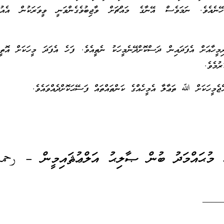
ޭނެއެވެ. ނަމަވެސް އޭނާގެ މައްޗަށް ވާޖިބުވެގެންވަނީ ވީވަރަކުން އެއުނ
ރިމީހާއަށް އެފަދައިން ދަސްކޮށްދޭނެމީހަކު ނެތީއެވެ. ފަހެ އެފަދަ މީހަކަށް އޮތީ
ުމެވެ.
ެމީހަކަށް ﷲ ތަޢާލާ އެމީހެއްގެ ކަންތައްތައް ފަސޭޙަކޮށްދެއްވައެވެ.
ް މުޙައްމަދު ބުން ޞާލިޙު އަލްޢުޘައިމީން – رحمه
____