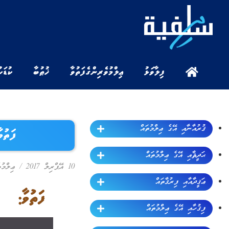
ފިލާވަޅު
ޢިލްމުވެރިންގެ ފަތުވާ
ޚުޠުބާ
ކުޑަކ
ޤުރުއާނާއި އޭގެ ޢިލްމުތައް
ފަތުވ
ޙަދީޘާއި އޭގެ ޢިލްމުތައް
10 އޭޕްރިލް 2017
/
ޢިލްމު
ޢަޤީދާއާއި ފިރުޤާތައް
ފިޤުހާއި އޭގެ ޢިލްމުތައް