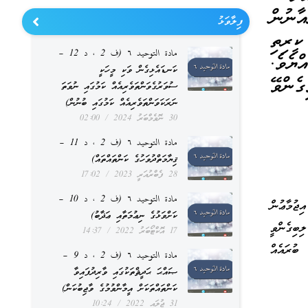
ާނުން
ފިލާވަޅު
ީރިތި
مادة التوحيد ٦ (ف 2 ، د 12 –
ޔެވެ.
ކަނޑައެޅިގެން ވަކި މީހަކީ
ެންވޭ
ސުވަރުގެވަންތަވެރިއެއް ކަމުގައި ނުވަތަ
ނަރަކަވަންތަވެރިއެއް ކަމުގައި ބުނުން)
30 ނޮވެމްބަރު 2024
02:00
مادة التوحيد ٦ (ف 2 ، د 11 –
ޤިޔާމަތްދުވަހުގެ ކަންތައްތައް)
28 ފެބްރުއަރީ 2023
17:02
مادة التوحيد ٦ (ف 2 ، د 10 –
ުމާޢުން
ކަށްވަޅުގެ ނިޢުމަތާއި ޢަޛާބު)
ބިގެންވީ
17 އޮކްޓޯބަރު 2022
14:37
ބުރައެއް
مادة التوحيد ٦ (ف 2 ، د 9 –
ޞައްޙަ ޙަދީޘްތަކުގައި ވާރިދުފައިވާ
ކަންތައްތަކަށް އީމާންވުމުގެ ވާޖިބުކަން)
31 ޖުލައި 2022
10:24