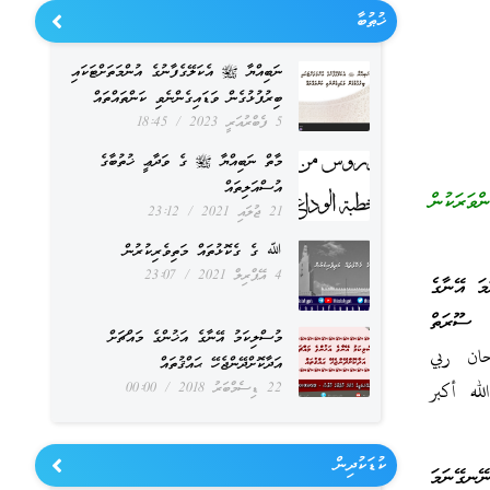
ޚުޠުބާ
ނަބިއްޔާ ﷺ އެކަލޭގެފާނުގެ އުންމަތަށްޓަކައި
ބިރުފުޅުގެން ވަޑައިގެންނެވި ކަންތައްތައް
5 ފެބްރުއަރީ 2023
18:45
މާތް ނަބިއްޔާ ﷺ ގެ ވަދާޢީ ޚުތުބާގެ
އުސްއަލިތައް
ްވަރަކުން
21 ޖުލައި 2021
23:12
ﷲ ގެ ގެކޮޅުތައް މަތިވެރިކުރުން
4 އޭޕްރިލް 2021
23:07
މަ އޭނާގެ
ާ ސޫރަތް
މުސްލިކަމު އޭނާގެ އަޚުންގެ މައްޗަށް
بحان ربي
އަދާކޮށްދޭންޖެހޭ ޙައްޤުތައް
لله أكبر
22 ޑިސެމްބަރު 2018
00:00
ކުޑަކުދިން
ނޭނގޭނަމަ