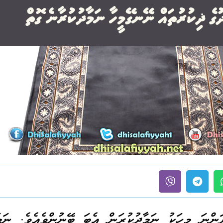
ަންނަ މީހަކު ނަމާދުކުރަން އެބަ ބޭނުންވެއެވެ. ނަމ