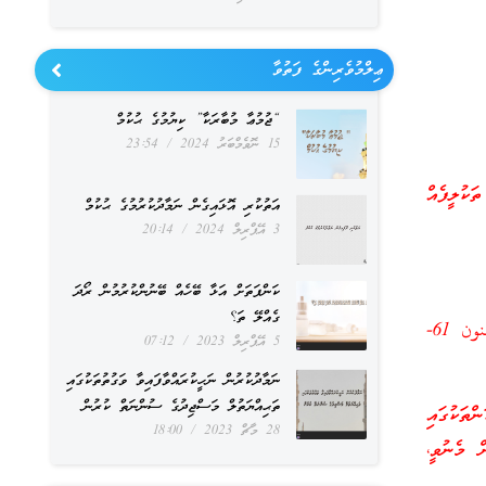
ޢިލްމުވެރިންގެ ފަތުވާ
“ޖުމުޢާ މުބާރަކާ” ކިޔުމުގެ ޙުކުމް
15 ނޮވެމްބަރު 2024
23:54
ުލީފެއް
އަތުކުރި އޮޅައިގެން ނަމާދުކުރުމުގެ ޙުކުމް
3 އޭޕްރިލް 2024
20:14
ކަންފަތަށް އަޅާ ބޭހެއް ބޭނުންކުރުމުން ރޯދަ
ގެއްލޭ ތަ؟
(أُولَـٰئِكَ يُسَارِعُونَ فِي الْخَيْرَاتِ وَهُمْ لَهَا سَابِقُونَ * وَلَا نُكَلِّفُ نَفْسًا إِلَّا وُسْعَهَا) [سورة المؤمنون 61-
5 އޭޕްރިލް 2023
07:12
ނަމާދުކުރުން ނަހީކުރައްވާފައިވާ ވަގުތުތަކުގައި
ތަޙިއްޔަތުލް މަސްޖިދުގެ ސުންނަތް ކުރުން
ތަކުގައި
28 މާޗް 2023
18:00
ރަށް މެނުވީ،