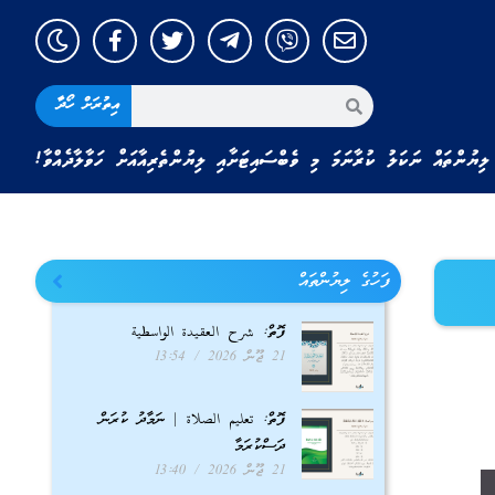
އިތުރަށް ހޯދާ
ލިޔުންތައް ނަކަލު ކުރާނަމަ މި ވެބްސައިޓަށާއި ލިޔުންތެރިއާއަށް ހަވާލާދެއްވާ!
ފަހުގެ ލިޔުންތައް
ފޮތް: شرح العقيدة الواسطية
21 ޖޫން 2026
13:54
ފޮތް: تعليم الصلاة | ނަމާދު ކުރަން
ދަސްކުރަމާ
21 ޖޫން 2026
13:40