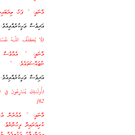
މާނައީ: ” ފަހެ، ތިޔަބައިމ
އަދިވެސް ވަޙީކުރެއްވިއެވެ.
(لَا يُكَلِّفُ اللَّـهُ نَفْسًا
މާނައީ: ” އެއްވެސް ނަ
ނުޖައްސަވައެވެ. “
އަދިވެސް ވަޙީކުރެއްވިއެވެ.
62]
މާނައީ: ” އެއުރެން އެންމ
ތިމަންއިލާހު ތަކުލީފެއް ނުޖަ