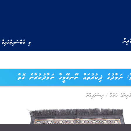
ުދިން
މި ވެބްސައިޓުގައިވާ 
ާ: ނަމާދުގެ ޛިކުރުތައް ނޭނގޭމީހާ ނަމާދުކުރާނެ ގޮތް
ވެރިންގެ ފަތުވާ
/
ދިސަލަފިއްޔާ