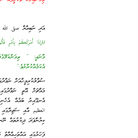
އަދި ނަބިއްޔާ صلى الله ع
((إِذَا أَمَرْتُكُمْ بِأَمْرٍ 
މާނައީ: ” ތިމަންކަލޭގެފާނ
އެކަމެއްކުރާށެވެ.”
ސުވާލުކުރިމީހާއަށް ނަމާދު
މައްޗަށް އޮތީ ނަމާދުގައ
އެނގޭއިރު ބައެއް އެހެނި
العظيم އާއި ސަޖިދާގައި 
ކިޔުންފަދަ ޛިކުރުތައް ނޭ
ފަހަރުގައި އައްތަޙިއްޔާތު 