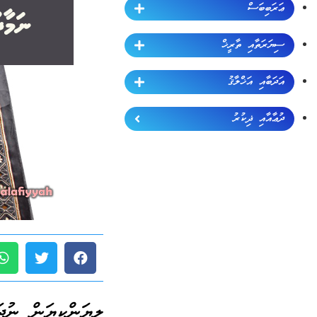
ޢަރަބިބަސް
ސިޔަރަތާއި ތާރީޚް
އަދަބާއި އަޚްލާޤު
ދުޢާއާއި ޛިކުރު
ލިޔަންކިޔަން ނުދ