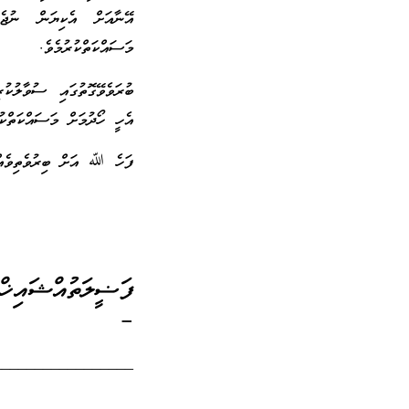
އޭނާއަށް އެކިޔަން ނުޖެހ
މަސައްކަތްކުރުމެވެ.
ބުރަވެވޭގޮތުގައި ސުވާލުކު
އެހީ ހޯދުމަށް މަސައްކަތްކުރ
ފަހެ ﷲ އަށް ބިރުވެތިވެއްޖ
ފަޟީލަތުއްޝައިޚ
–
_________________