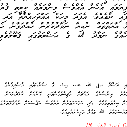
ޔަވައި އެހެން އެއްވެސް މިންވަރެއް ކީރިތި ޤުރުއ
ައި ނުވެއެވެ. އެފަދަ މީހަކު އައްތަޙިއްޔާތާ އަދި ކ
ް އާޔަތްތައް ނުކިޔާ ނަމާދުކުރުން ހުއްދަވާނެ ހެއް
ހެއްގެ ނަމާދު ﷲ ގެ ޙަޟްރަތުގައި ޤަބޫލުވެވިގ
ނާއި ރަސޫލާ صلى الله عليه وسلم ގެ ސުންނަތާއި މުސްލިމުންގެ އިޖ
އްވެއެވެ. އިންސާނާގެ މައްޗަށް ވާޖިބުވެގެންވަނީ އޭނާއަށް ކުޅަދާނަކަން ލި
ް ބިރުވެތިވުމެވެ. އަދި ހަމަކަށަވަރުން އެއްވެސް ނަފްސަކަށް ނުއުފުލޭވަރުގެ 
އްސަވައެވެ. ﷲ ތަޢާލާ ވަޙީކުރެއްވިއެވެ.
عْتُمْ) [سورة التغابن 16]