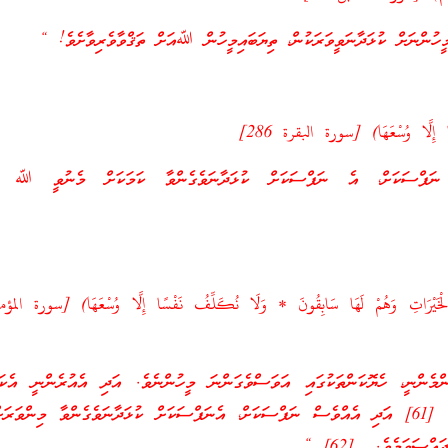
ީހުންނަށް ކުޅަދާނަވީވަރަކުން، ތިޔަބައިމީހުން ﷲއަށް ތަޤްވާވެރިވާށެވެ! “
 إِلَّا وُسْعَهَا) [سورة البقرة 286]
ފްސަކަށް، އެ ނަފްސަކަށް ކުޅަދާނަވެގެންވާ ކަމަކަށް މެނުވީ ﷲ ތަކ
ެންނީ، ހެޔޮކަންތަކުގައި އަވަސްވެގަންނަ މީހުންނެވެ. އަދި އެއުރެންނީ އެކަން
ކުރިއަރައިދާ މީހުންނެވެ. [61] އަދި އެއްވެސް ނަފްސަކަށް، އެނަފްސަކަށް ކުޅަދާނަވެގެންވާ މިންވަ
އްސަވަމެވެ. [62] “