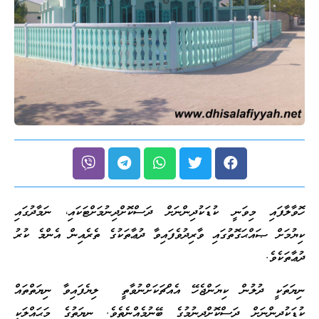
ހޮވާލާފައި މިވަނީ ކުޑަކުދިންނަށް ދަސްކޮށްދިނުމަށްޓަކައި، ނަމާދުގައި
ކިޔުމަށް ޞައްޙަގޮތުގައި ވާރިދުވެފައިވާ ދުޢާތަކުގެ ތެރެއިން އެންމެ ކުރު
ދުޢާތަކެވެ.
ނިޔަތަކީ ދުލުން ކިޔަންޖެހޭ އެއްޗަކަށްނުވާތީ ލިޔެފައިވާ ނިޔަތްތައް
ކުޑަކުދިންނަށް ދަސްކޮށްދިނުމުގެ ބޭނުމެއްނެތެވެ. ނިޔަތުގެ މަޙައްލަކީ