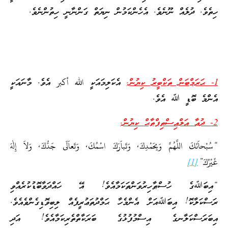
ހިތެވެ. ދުލެއް ނޫނެވެ. އެހެންކަމުން ނިޔަތް ގަންނާނީ ހިތުންނެވެ.
1- ޙަރަމްބަން ތަކްބީރު ކިޔުން.
އެކަލިމައަކީ الله أكبر އެވެ. މާނައަކީ
އެންމެ ބޮޑީ ﷲ އެވެ.
2-
ދުޢާ އަލްއިސްތިފްތާޙް ކިޔުން.
“سُبْحاَنَكَ اللَّهُمَّ وَبِحَمْدِكَ, وَتَباَرَكَ اسْمُكَ, وَتَعاَلَى جَدُّكَ, وَلاَ إِلٰهَ
غَيْرُكَ”
[1]
“އިބަﷲގެ ހުސްޠާހިރުވަންތަކަމާއެވެ! އޭ ހައްދަވާބޮޑުކުރެއްވި
ރަސްކަލާކޮ! އިބަﷲއަށް އެންމެހާ ޙަމްދުތަޢުރީފެއް ލިބިވޮޑިގެންވެއެވެ.
އިބަރަސްކަލާނގެ އިސްމުފުޅުގެ ބަރަކާތްތެރިކަމާއެވެ! އަދި