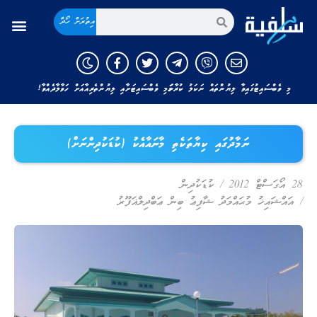
އިތުރަށް ހޯދާ
މި ވެބްސައިޓުގައިވާ ލިޔުންތައް ނަކަލު ކުރާނަމަ މި ވެބްސައިޓަށާއި ލިޔުންތެރިއާއަށް ހަވާލާދެއްވާ!
ނަމާދުގައި ކިޔާތަކެތި މާނައާއެކު (ކުޑަކުދިންނަށް)
28 އޯގަސްޓް 2012
/
ކުޑަކުދިން
/
އައްޝައިޚު މުޙައްމަދު ޝާފިޢު ބިން ޢަބްދިލްޣަފޫރު