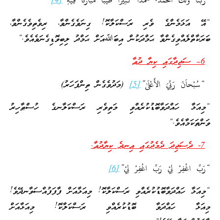
“رَبَّناَ وَلَكَ الْحَمْدُ, حَمْدًا كَثِيْرًا طَيِّباً مُباَرَكاً فِيْهِ”
[4]
“އޭ އަޅަމެންގެ ވެރި ރަސްކަލާކޮ! ގިނަވެގެންވާ، ރިވެތިވެގެންވާ،
ބަރަކާތްލެއްވިގެންވާ ޙަމްދަކުން އިބަﷲއަށް ޙަމްދު ލިބިވޮޑިގެނަވެއެވެ.”
6
– ސަޖިދާގައި ކިޔާ ދުޢާ
“سُبْحاَنَ رَبِّيَ الأَعْلَىٰ”
[5]
(މަދުވެގެން ތިންފަހަރު)
“މިއަޅާ ހައްދަވާބޮޑުކުރެއްވި މަތިވެރި ރަސްކަލާނގެ ހުސްޠާހިރު
ވަންތަކަމާއެވެ.”
7- ދެސަޖިދަ ދެމެދުގައި އިނދެ ކިޔާދުޢާ.
“رَبِّ اغْفِرْ لِيْ رَبِّ اغْفِرْ لِيْ”
[6]
“މިއަޅާ ހައްދަވާބޮޑުކުރެއްވި ރަސްކަލާކޮ! މިއަޅާއަށް ފާފަފުއްސަވާނދޭވެ!
މިއަޅާ ހައްދަވާ ބޮޑުކުރެއްވި ރަސްކަލާކޮ! މިއަޅާއަށް