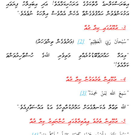
އިބަރަސްކަލާނގެ މާތްކަމުގެ އަރަހުށިކަމާއެވެ! އަދި އިބައިލާހު ފިޔަވައި
އަޅުކަންވެވުން ޙައްޤުވެގެންވާ އެހެން އެއްވެސް އިލާހަކު ނުވެއެވެ.”
3- ރުކޫޢުގައި ކިޔާ ދުޢާ
“سُبْحاَنَ رَبِيَ الْعَظِيْمِ”
[2]
(މަދުވެގެން ތިންފަހަރު)
“މިއަޅާ ހައްދަވާބޮޑުކުރެއްވި މަތިވެރި ﷲގެ ހުސްޠާހިރުވަންތަ
ކަމާއެވެ!”
4
– ރުކޫޢިން ތެދުވަމުން ކިޔާ ދުޢާ
“سَمِعَ الله لِمَنْ حَمِدَهُ”
[3]
“ﷲ ތަޢާލާ އެކަނލާގެއަށް ޙަމްދުކުރާމީހާގެ އަޑު އައްސަވާފިއެވެ.”
5- ރުކޫޢިން ތެދުވެ އިޢުތިދާލުގައި ހުންނައިރު ކިޔާ ދުޢާ