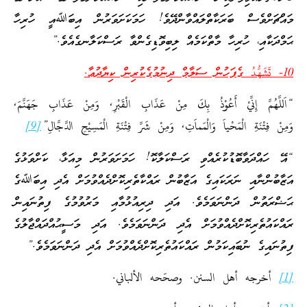
މައްޗަށްވެސް ބަރަކާތްލައްވާންދޭވެ! ހަމަކަށަވަރުން އިބަﷲއީ ހުރިހާ
ޙަމްދަކާއި، ހުރިހާ މާތްކަމެއް ލިބިވޮޑިގެންވާ ރަސްކަލާނގެއެވެ.”
10-
تَشَهُّدُ
ގެފަހުން ސަލާމް ދިނުމުގެކުރިން ކިޔާދުޢާ.
“اَللَّهُمَّ إِنِّيْ أَعُوْذُ بِكَ مِنْ عَذَابِ الْقَبْرِ, وَمِنْ عَذَابِ جَهَنَّمَ,
وَمِنْ فِتْنَةِ الْمَحْياَ وَالْمَماَتِ, وَمِنْ شَرِّ فِتْنَةِ الْمَسِيْحِ الدَّجَّالِ”
[9]
“އޭ ހައްދަވާބޮޑުކުރެއްވި ރަސްކަލާކޮ! ހަމަށަވަރުން މިއަޅާ، ކަށްވަޅުގެ
އަޒާބުންނާއި ނަރަކައިގެ އަޒާބުން ރައްކާތެރިކޮށްދެއްވުމަށް އެދި އިބަﷲގެ
ޙަޟްރަތުން ދަންނަވަމެވެ. އަދި ދިރިއުޅުމާއި މަރުވުމުގެ ފިތުނައިން
ރައްކައުތެރިކޮށްދެއްވުމަށް އެދި ދަންނަވަމެވެ. އަދި މަސީޙުއްދައްޖާލުގެ
ފިތުނައިގެ ނުބައިކަމުން ރައްކައުތެރިކޮށްދެއްވުމަށް އެދި ދަންނަވަމެވެ.”
[1]
أخرجه أهل السنن. وصحّحه الألباني.