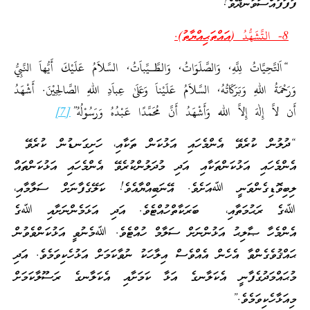
ފާފަފުއްސަވާނދޭވެ!”
8-
التَّشَهُّدُ
(
އައްތަޙިއްޔާތު).
“اَلتَّحِيَّاتُ لِلَّهِ, وَالصَّلَوَاتُ, وَالطَّـيِّباَتُ, السَّلاَمُ عَلَيْكَ أَيُّهاَ النَّبِيُّ
وَرَحْمَةُ اللهِ وَبَرَكَاتُهُ, السَّلاَمُ عَلَيْناَ وَعَلَىٰ عِباَدِ اللهِ الصَّالِحِيْنَ. أَشْهَدُ
أَن لاَّ إِلٰهَ إِلاَّ الله وَأَشْهَدُ أَنَّ مُحَمَّدًا عَبْدُهُ وَرَسُوْلُهُ”
[7]
“ދުލުން ކުރެވޭ އެންމެހައި އަޅުކަން ތަކާއި، ހަށިގަނޑުން ކުރެވޭ
އެންމެހައި އަޅުކަންތަކާއި އަދި މުދަލުންކުރެވޭ އެންމެހައި އަޅުކަންތައް
ލިބިވޮޑިގެންވަނީ ﷲއަށެވެ. އޭނަބިއްޔާއެވެ! ކަލޭގެފާނަށް ސަލާމާއި،
ﷲގެ ރަޙުމަތާއި، ބަރަކާތްހުއްޓެވެ. އަދި އަޅަމެންނަށާއި ﷲގެ
އެންމެހާ ޞާލިޙު އަޅުންނަށް ސަލާމް ހުއްޓެވެ. ﷲމެނުވީ އަޅުކަންވެވުން
ޙައްޤުވެގެންވާ އެހެން އެއްވެސް އިލާހަކު ނުވާކަމަށް އަޅުހެކިވަމެވެ. އަދި
މުޙައްމަދުގެފާނީ އެކަލާނގެ އަޅާ ކަމަށާއި އެކަލާނގެ ރަސޫލާކަމަށް
މިއަޅާހެކިވަމެވެ.”