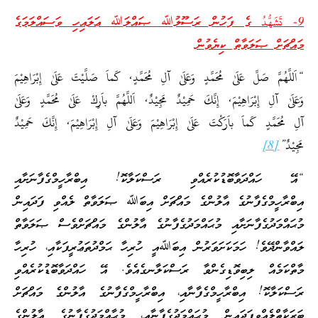
9-
تَشَهُّدُ
ގެ ފަހުން ރަސޫލުﷲ ޞައްލަﷲ ޢަލައިހި ވަސައްލަމަގެ
މައްޗަށް ޞަލަވާތް ކިޔެވުން
“اَللَّهُمَّ صَلِّ عَلَىٰ مُحَمَّدٍ وَعَلَىٰ آلِ مُحَمَّدٍ, كَماَ صَلَّيْتَ عَلَىٰ إِبْرَاهِيْمَ
وَعَلَىٰ آلِ إِبْرَاهِيْمَ, إِنَّكَ حَمِيْدٌ مَجِيْدٌ, اَللَّهُمَّ باَرِكْ عَلَىٰ مُحَمَّدٍ وَعَلَىٰ
آلِ مُحَمَّدٍ كَماَ باَرَكْتَ عَلَىٰ إِبْرَاهِيْمَ وَعَلَىٰ آلِ إِبْرَاهِيْمَ, إِنَّكَ حَمِيْدٌ
مَجِيْدٌ”
[8]
“އޭ ހައްދަވާބޮޑުކުރެއްވި ރަސްކަލާކޮ! އިބްރާހީމްގެފާނަށާއި
އިބްރާހީމްގެފާނުގެ އާލުންގެ މައްޗަށް އިބަﷲ ޞަލަވާތް ލެއްވި ފަދައިން
މުޙައްމަދުގެފާނަށާއި މުޙައްމަދުގެފާނުގެ އާލުންގެ މައްޗަށްވެސް ޞަލަވާތް
ލައްވާންދޭވެ! ހަމަކަށަވަރުން އިބަﷲއީ ހުރިހާ ޙަމްދުތަޢުރީފަކާއި، ހުރިހާ
މާތްކަމެއް ލިބިވޮޑިގެންވާ ރަސްކަލާނގެއެވެ. އޭ ހައްދަވާބޮޑުކުރެއްވި
ރަސްކަލާކޮ! އިބްރާހީމްގެފާނާއި، އިބްރާހީމްގެފާނުގެ އާލުންގެ މައްޗަށް
ބަރަކާތްލެއްވިފަދައިން މުޙައްމަދުގެފާނާއި، މުޙާއްމަދުގެފާނުގެ އާލުންގެ